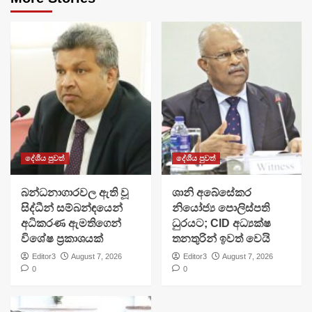
දේශීය පුවත්
දේශීය පුවත්
බන්ධනාගාරවල ඇති වූ
ශානි අබේසේකර
සිද්ධීන් සම්බන්ඳයෙන්
නියෝජ්‍ය පොලිස්පති
අධිකරණ ඇමතිගෙන්
ධුරයට; CID අධ්‍යක්ෂ
විශේෂ ප්‍රකාශයක්
තනතුරින් ඉවත් වෙයි
Editor3
August 7, 2026
Editor3
August 7, 2026
0
0