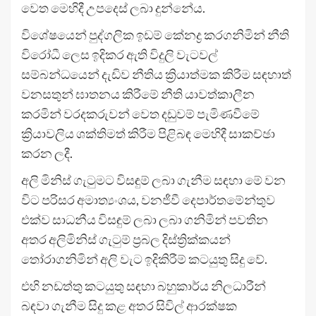
වෙත මෙහිදී උපදෙස් ලබා දුන්නේය.
විශේෂයෙන් පුද්ගලික ඉඩම් කේනද්‍ර කරගනිමින් නීති
විරෝධී ලෙස ඉදිකර ඇති විදුලි වැටවල්
සම්බන්ධයෙන් දැඩිව නීතිය ක්‍රියාත්මක කිරීම සඳහාත්
වනසතුන් ඝාතනය කිරීමේ නීති යාවත්කාලීන
කරමින් වරදකරුවන් වෙත දඩුවම් පැමිණවීමේ
ක්‍රියාවලිය ශක්තිමත් කිරීම පිළිබඳ මෙහිදී සාකච්ඡා
කරන ලදී.
අලි මිනිස් ගැටුමට විසඳුම් ලබා ගැනීම සඳහා මේ වන
විට පරිසර අමාත්‍යංශය, වනජීවී දෙපාර්තමේන්තුව
එක්ව සාධනීය විසඳුම් ලබා ලබා ගනිමින් පවතින
අතර අලිමිනිස් ගැටුම් ප්‍රබල දිස්ත්‍රික්කයන්
තෝරාගනිමින් අලි වැට ඉදිකිරීම් කටයුතු සිදු වේ.
එහි නඩත්තු කටයුතු සඳහා බහුකාර්ය නිලධාරීන්
බඳවා ගැනීම සිදු කළ අතර සිවිල් ආරක්ෂක