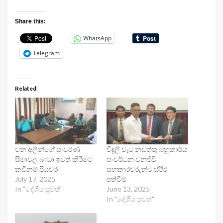
Share this:
WhatsApp
Telegram
Related
වන අලින්ගේ සංචරණ
විදුලි වැට නඩත්තු බහුකාර්ය
සීමාවල බාධා ඉවත් කිරීමට
සංවර්ධන වනජිවි
කඩිනම් පියවර
සහකාරවරුන්ට ස්ථිර
July 17, 2025
පත්වීම්
In "දේශීය පුවත්"
June 13, 2025
In "දේශීය පුවත්"