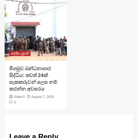
දේශීය පුවත්
මීගමුව බන්ධනාගාර
සිද්ධිය: තවත් 24ක්
සැකකරුවන් ලෙස නම්
කරන්න අවසරය
Editor3
August 7, 2026
0
Leave a Reply