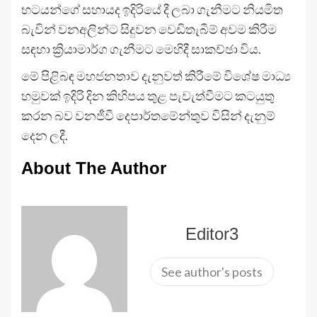
භටයන්ගේ සහායද ඉදිරියේ දී ලබා ගැනීමට නියමිත
බැවින් වනඅලින්ට සිදුවන වෙඩිතැබීම් අවම කිරීම
සඳහා ක්‍රියාමාර්ග ගැනීමට මෙහිදී සාකච්ඡා විය.
මේ පිළිබඳ මහජනතාව දැනුවත් කිරීමේ විශේෂ මාධ්‍ය
හමුවක් ඉදිරි දින කිහිපය තුළ පැවැත්වීමට කටයුතු
කරන බව වනජීවී දෙපාර්තමේන්තුව විසින් දැනුම්
දෙන ලදී.
About The Author
Editor3
See author's posts