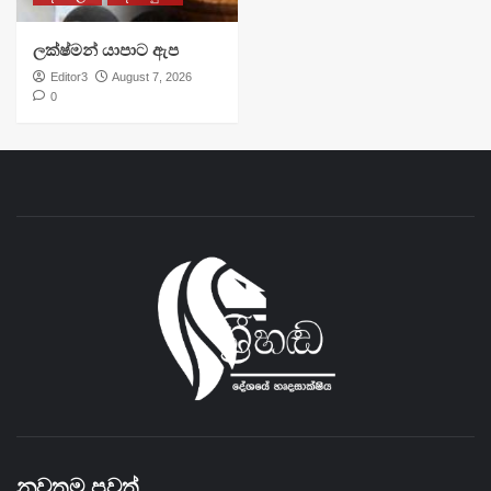
ලක්ෂ්මන් යාපාට ඇප
Editor3
August 7, 2026
0
නවතම පුවත්