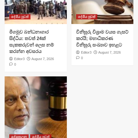
දේශීය පුවත්
දේශීය පුවත්
මීගමුව බන්ධනාගාර
විනිසුරු විශ්‍රාම වයස ගැසට්
සිද්ධිය: තවත් 24ක්
කරයි; මහාධිකරණ
සැකකරුවන් ලෙස නම්
විනිසුරු සංඛ්‍යාව ඉහළට
කරන්න අවසරය
Editor3
August 7, 2026
0
Editor3
August 7, 2026
0
දේශපාලන
දේශීය පුවත්