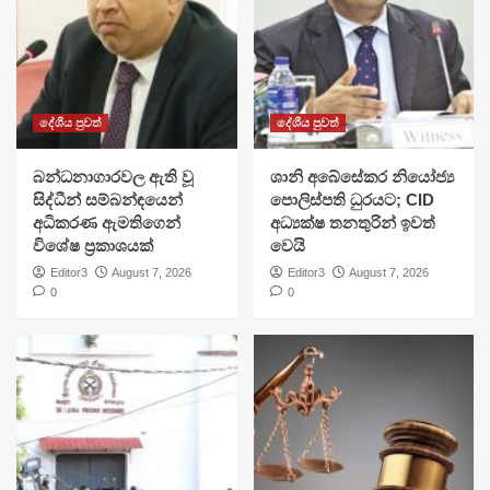
දේශීය පුවත්
දේශීය පුවත්
බන්ධනාගාරවල ඇති වූ
ශානි අබේසේකර නියෝජ්‍ය
සිද්ධීන් සම්බන්ඳයෙන්
පොලිස්පති ධුරයට; CID
අධිකරණ ඇමතිගෙන්
අධ්‍යක්ෂ තනතුරින් ඉවත්
විශේෂ ප්‍රකාශයක්
වෙයි
Editor3
August 7, 2026
Editor3
August 7, 2026
0
0