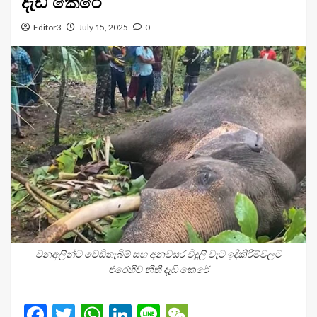
දැඩි කෙරේ
Editor3
July 15, 2025
0
වනඅලින්ට වෙඩිතැබීම් සහ අනවසර විදුලි වැට ඉදිකිරීම්වලට
එරෙහිව නීති දැඩි කෙරේ
Facebook
Twitter
WhatsApp
LinkedIn
Line
WeChat