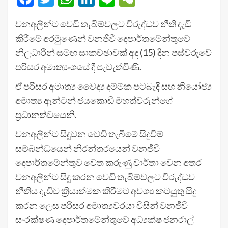
වනඅලින්ට වෙඩි තැබීම්වලට විරුද්ධව නීති දැඩි
කිරීමේ අරමුණෙන් වනජීවී දෙපාර්තමේන්තුවේ
නිලධාරීන් සමඟ සාකච්ඡාවක් අද (15) දින පස්වරුවේ
පරිසර අමාත්‍යංශයේ දී පැවැත්විණි.
ඒ පරිසර අමාත්‍ය වෛද්‍ය දම්ම්ක පටබැඳි සහ නියෝජ්‍ය
අමාත්‍ය ඇන්ටන් ජයකොඩි මහත්වරුන්ගේ
ප්‍රධානත්වයෙනි.
වනඅලින්ට සිදුවන වෙඩි තැබීමේ සිදුවීම්
සම්බන්ධයෙන් නිරන්තරයෙන් වනජීවී
දෙපාර්තමේන්තුව වෙත කරුණු වාර්තා වෙන අතර
වනඅලින්ට සිදු කරන වෙඩි තැබීම්වලට විරුද්ධව
නීතිය දැඩිව ක්‍රියාත්මක කිරීමට අවශ්‍ය කටයුතු සිදු
කරන ලෙස පරිසර අමාත්‍යවරයා විසින් වනජීවි
සංරක්ෂණ දෙපාර්තමේන්තුවේ අධ්‍යක්ෂ ජනරාල්