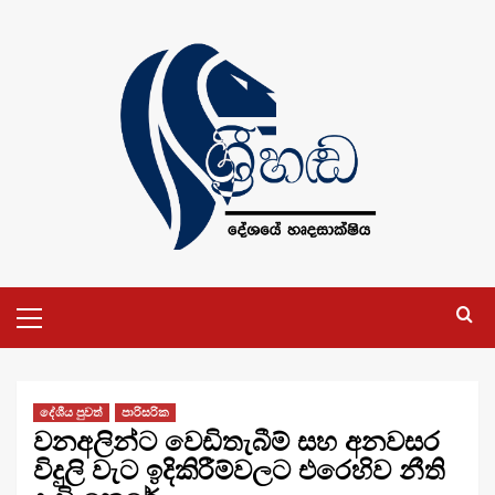
Skip
to
content
Primary
Menu
දේශීය පුවත්
පාරිසරික
වනඅලින්ට වෙඩිතැබීම් සහ අනවසර
විදුලි වැට ඉදිකිරීම්වලට එරෙහිව නීති