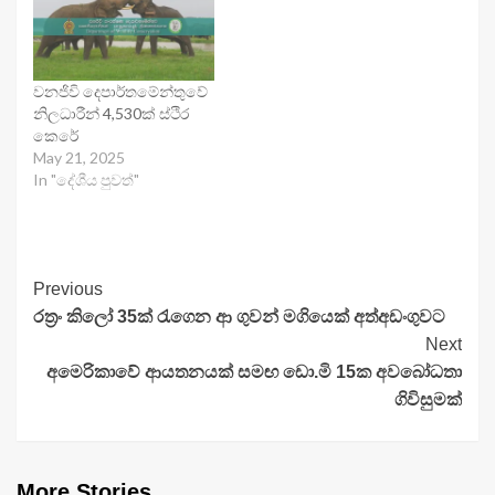
වනජිවි දෙපාර්තමේන්තුවේ
නිලධාරීන් 4,530ක් ස්ථිර
කෙරේ
May 21, 2025
In "දේශීය පුවත්"
Continue
Previous
රත්‍රං කිලෝ 35ක් රැගෙන ආ ගුවන් මගියෙක් අත්අඩංගුවට
Reading
Next
අමෙරිකාවේ ආයතනයක් සමඟ ඩො.මි 15ක අවබෝධතා
ගිවිසුමක්
More Stories