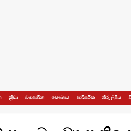
න
ක්‍රීඩා
ව්‍යාපාරික
සෞඛ්‍යය
පාරිසරික
තීරු ලිපිය
ව