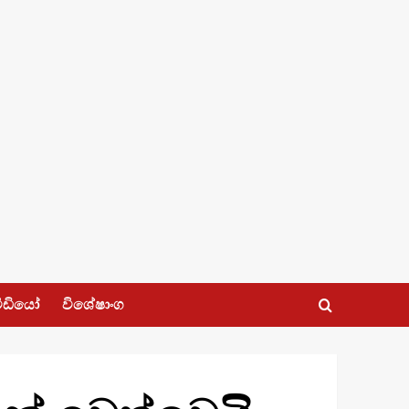
ීඩියෝ
විශේෂාංග