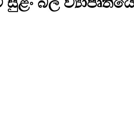
වේ සුළං බල ව්‍යාපෘති