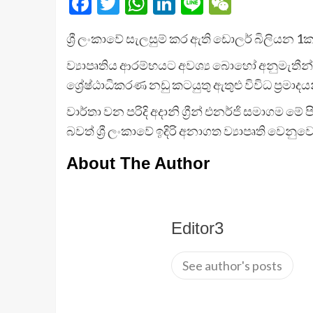
Facebook
Twitter
WhatsApp
LinkedIn
Line
WeChat
ශ්‍රී ලංකාවේ සැලසුම් කර ඇති ඩොලර් බිලියන 1ක 
ව්‍යාපෘතිය ආරම්භයට අවශ්‍ය බොහෝ අනුමැතීන
ශ්‍රේෂ්ඨාධිකරණ නඩු කටයුතු ඇතුළු විවිධ ප්‍රමාද
වාර්තා වන පරිදි අදානි ග්‍රීන් එනර්ජි සමාග
බවත් ශ්‍රී ලංකාවේ ඉදිරි අනාගත ව්‍යාපෘති වෙන
About The Author
Editor3
See author's posts