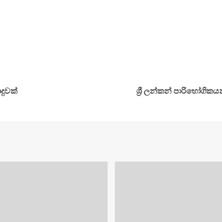
දුවක්
ශ්‍රී ලන්කන් පාරිභෝගිකයන