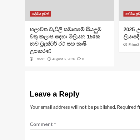
දේශීය පුවත්
දේශීය පුව
හලාවත වැවිලි සමාගමේ සියලුම
​2025 උ
වතු කලාප සඳහා මිලියන 150ක
ලියාපදි
නව ට්‍රැක්ටර් රථ සහ කෘෂි
Editor3
උපකරණ
Editor3
August 6, 2026
0
Leave a Reply
Your email address will not be published.
Required f
Comment
*