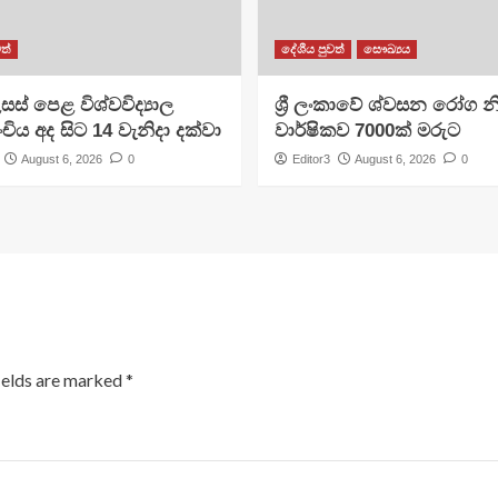
ත්
දේශීය පුවත්
සෞඛ්‍යය
සස් පෙළ විශ්වවිද්‍යාල
ශ්‍රී ලංකාවේ ශ්වසන රෝග න
ංචිය අද සිට 14 වැනිදා දක්වා
වාර්ෂිකව 7000ක් මරුට
August 6, 2026
0
Editor3
August 6, 2026
0
ields are marked
*