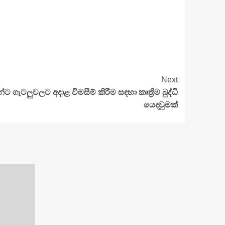
Next
්ට ගැටලුවලට අදාළ විමසීම් කිරීම සඳහා කෘත්‍රිම බුද්ධි
යෙදවුමක්