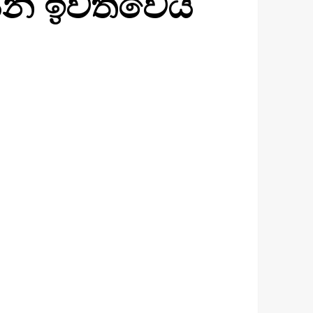
යෙන් ඉවත්වෙයි