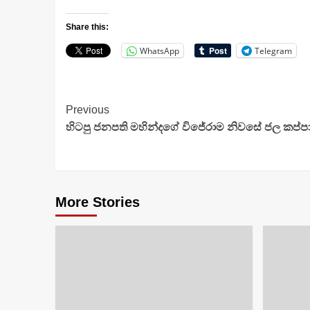
Share this:
WhatsApp
Telegram
Continue
Previous
හිටපු ජනපති මහින්දගේ විජේරාම නිවසේ ජල කප්පා
Reading
More Stories