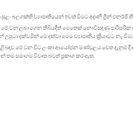
සුළං බලශක්ති ව්‍යාපෘතියෙන් ඉවත් වීමට අදානි ග්‍රීන් එනර්ජ
් මේ වන ලබා ගෙන තිබියදීත් මෙතෙක් නොවිසඳුණු පාරිසරි
යන් උපුටා දක්වමින් මේ දක්වා මෙම ව්‍යාපෘතිය ක්‍රියාවට නැංව
ම මේ පිළිබඳව මේ වන විට ලංකා ආයෝජන මණ්ඩලය වෙත දැනුම්
ුවෙන් තම සමාගම විවෘත බවත් ප්‍රකාශ කර ඇත.