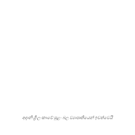
අදානි ශ්‍රී ලංකාවේ සුළං බල ව්‍යාපෘතියෙන් ඉවත්වෙයි