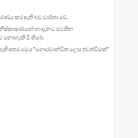
ි තීරණය කර ඇති බව වාර්තා වේ.
ක නිෂ්කාෂණයන් හා දැනට පවතින
ීමට නොහැකි වී තිබේ.
 දී ඇති අතර මෙය “ගෞරවාන්විත ලෙස ඉවත්වීමක්”