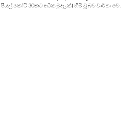
ා රුපියල් කෝටි 30කට අධික මුදලක්) හිමි වූ බව වාර්තා වේ.