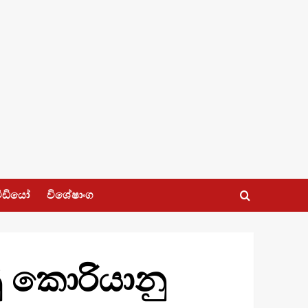
ීඩියෝ
විශේෂාංග
ු කොරියානු