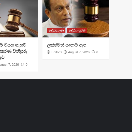
දේශපාලන
දේශීය පුවත්
්‍රාම වයස ගැසට්
ලක්ෂ්මන් යාපාට ඇප
ිකරණ විනිසුරු
Editor3
August 7, 2026
0
ළට
ugust 7, 2026
0