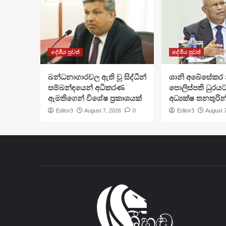
දේශීය පුවත්
දේශීය පුවත්
බන්ධනාගාරවල ඇති වූ සිද්ධීන්
ශානි අබේසේකර න
සම්බන්ඳයෙන් අධිකරණ
පොලිස්පති ධුරයට
ඇමතිගෙන් විශේෂ ප්‍රකාශයක්
අධ්‍යක්ෂ තනතුරින
Editor3
August 7, 2026
0
Editor3
August 