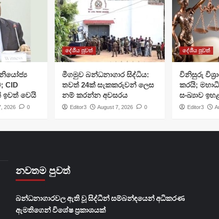
දේශීය පුවත්
දේශීය පුවත්
ියෝජ්‍ය
මීගමුව බන්ධනාගාර සිද්ධිය:
විනිසුරු විශ
; CID
තවත් 24ක් සැකකරුවන් ලෙස
කරයි; මහාධ
් ඉවත් වෙයි
නම් කරන්න අවසරය
සංඛ්‍යාව ඉහ
7, 2026
0
Editor3
August 7, 2026
0
Editor3
A
නවතම පුවත්
බන්ධනාගාරවල ඇති වූ සිද්ධීන් සම්බන්ඳයෙන් අධිකරණ
ඇමතිගෙන් විශේෂ ප්‍රකාශයක්