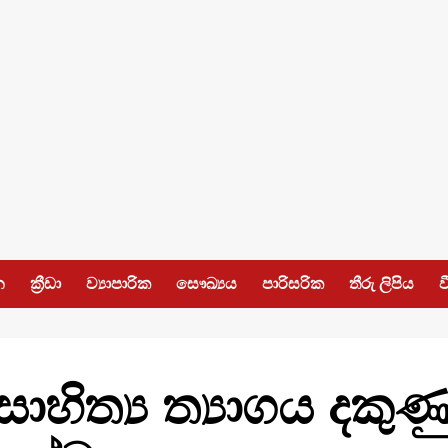
න
ක්‍රීඩා
ව්‍යාපාරික
සෞඛ්‍යය
පාරිසරික
තීරු ලිපිය
ව
හිත්‍ය ත්‍යාගය දකුණ