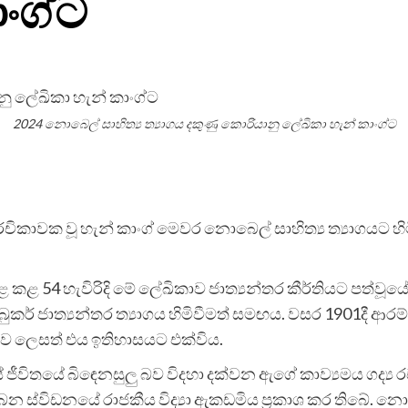
ංග්ට
2024 නොබෙල් සාහිත්‍ය ත්‍යාගය දකුණු කොරියානු ලේඛිකා හැන් කාංග්ට
රචිකාවක වූ හැන් කාංග් මෙවර නොබෙල් සාහිත්‍ය ත්‍යාගයට හිමි
ළ කළ 54 හැවිරිදි මේ ලේඛිකාව ජාත්‍යන්තර කීර්තියට පත්වූය
් බුකර් ජාත්‍යන්තර ත්‍යාගය හිමිවීමත් සමඟය. වසර 1901දී 
්ථාව ලෙසත් එය ඉතිහාසයට එක්විය.
ීවිතයේ බිඳෙනසුලු බව විදහා දක්වන ඇගේ කාව්‍යමය ගද්‍ය 
ස්විඩනයේ රාජකීය විද්‍යා ඇකඩමිය ප්‍රකාශ කර තිබේ. නොබෙ