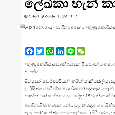
ලේඛිකා හැන් කා
Editor3
October 11, 2024
0
Facebook
Twitter
WhatsApp
LinkedIn
Line
WeChat
දකුණු කොරියාවේ අතිශය ජනප්‍රිය ප්‍රබන්ධ කතා 
කළේය.
මීට පෙර‍ ‘වෙජිටේරියන්’ නමින් කෘතියක් ලියා ප
ඉංග්‍රීසි බසට පරිවර්තනය වීමෙන් පසු ඇයට මෑන
කාන්තාවක් සාහිත්‍ය ත්‍යාගය දිනූ 18 වැනි අවස
ඓතිහාසික කම්පනයන්ට මුහුණ දෙන සහ මිනිස් ජ
ඇය තෝරාගත් බව නොබෙල් ත්‍යාග පිරිනමනු ලබන 