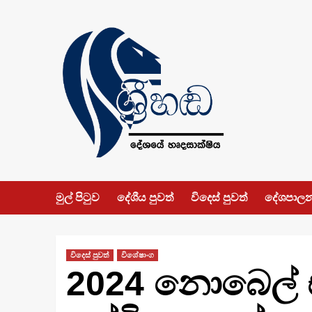
Skip
to
content
මුල් පිටුව
දේශීය පුවත්
විදෙස් පුවත්
දේශපාල
විදෙස් පුවත්
විශේෂාංග
2024 නොබෙල් සා