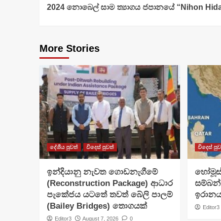
2024 නොබෙල් සාම ත්‍යාගය ජපානයේ “Nihon Hi
Reading
More Stories
දේශීය පුවත්
විදෙස් පුවත්
විදෙස් පුව
ඉන්දියානු නැවත ගොඩනැගීමේ
හෝමූස්
(Reconstruction Package) ආධාර
සම්බන
පැකේජය යටතේ තවත් බේලි පාලම්
ඉරානය
(Bailey Bridges) තොගයක්
Editor3
Editor3
August 7, 2026
0