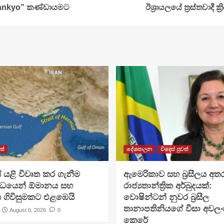
dankyo” කණ්ඩායමට
ඊශ්‍රායලයේ ත්‍රස්තවා
ත්
දේශපාලන
විදෙස් පුවත්
 යළි විවෘත කර ගැනීම
ඇමෙරිකාව සහ බ්‍රසීලය අත
්ධයෙන් ඕමානය සහ
රාජ්‍යතාන්ත්‍රික අර්බුදයක්:
 ගිවිසුමකට එළඹෙයි
වොෂින්ටන් නුවර බ්‍රසීල
තානාපතිනියගේ වීසා අවලංග
August 6, 2026
0
කෙරේ