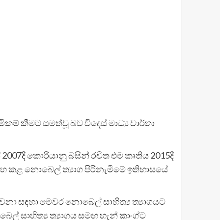
කම් කීමට සමත්වූ බව විදෙස් මාධ්‍ය වාර්තා
ේ 2007දී කොරියානු බසින් රචිත එම කෘතිය 2015දී
ආරම්භ කළ නොබෙල් ත්‍යාග පිරිනැමීමේ ඉතිහාසයේ
රචනා සඳහා මෙවර නොබෙල් සාහිත්‍ය ත්‍යාගයට
ල් සාහිත්‍ය ත්‍යාගය සමඟ හැන් කාංග්ට