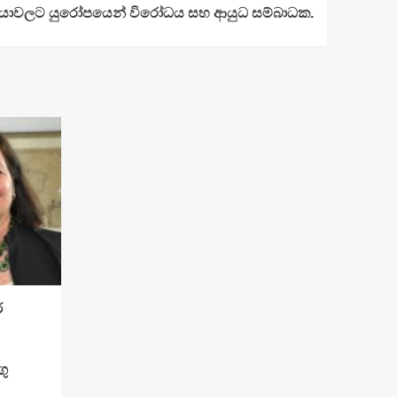
දී ක්‍රියාවලට යුරෝපයෙන් විරෝධය සහ ආයුධ සම්බාධක.
ර
ු