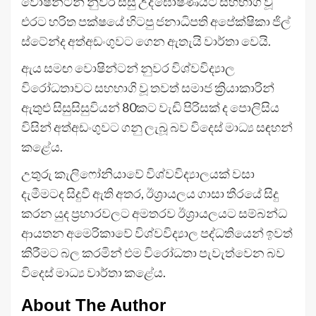
වොෂින්ටන් නුවර සිසු උද්ඝෝෂණයට සහභාගි වූ
එරට හරිත පක්ෂයේ හිටපු ජනාධිපති අපේක්ෂිකා ජිල්
ස්ටේන්ද අත්අඩංගුවට ගෙන ඇතැයි වාර්තා වෙයි.
ඇය සමඟ වොෂින්ටන් නුවර විශ්වවිද්‍යාල
විරෝධතාවට සහභාගි වූ තවත් සමාජ ක්‍රියාකාරින්
ඇතුළු සිසුසිසුවියන් 80කට වැඩි පිරිසක් ද පොලිසිය
විසින් අත්අඩංගුවට ගනු ලැබූ බව විදෙස් මාධ්‍ය සඳහන්
කළේය.
උතුරු කැලිෆෝනියාවේ විශ්වවිද්‍යාලයක් වසා
දැමීමටද සිදුවී ඇති අතර, ඊශ්‍රායලය ගාසා තීරයේ සිදු
කරන යුද ප්‍රහාරවලට අමතරව ඊශ්‍රායලයට සම්බන්ධ
ආයතන අමෙරිකාවේ විශ්වවිද්‍යාල පද්ධතියෙන් ඉවත්
කිරීමට බල කරමින් එම විරෝධතා පැවැත්වෙන බව
විදෙස් මාධ්‍ය වාර්තා කළේය.
About The Author