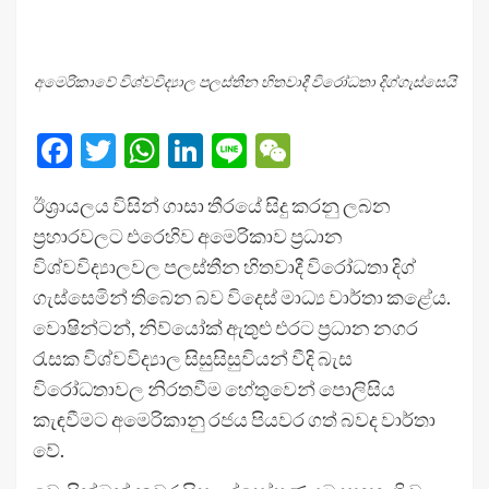
අමෙරිකාවේ විශ්වවිද්‍යාල පලස්තීන හිතවාදී විරෝධතා දිග්ගැස්සෙයි
Facebook
Twitter
WhatsApp
LinkedIn
Line
WeChat
ඊශ්‍රායලය විසින් ගාසා තීරයේ සිදු කරනු ලබන
ප්‍රහාරවලට එරෙහිව අමෙරිකාව ප්‍රධාන
විශ්වවිද්‍යාලවල පලස්තීන හිතවාදී විරෝධතා දිග්
ගැස්සෙමින් තිබෙන බව විදෙස් මාධ්‍ය වාර්තා කළේය.
වොෂින්ටන්, නිව්යෝක් ඇතුළු එරට ප්‍රධාන නගර
රැසක විශ්වවිද්‍යාල සිසුසිසුවියන් වීදි බැස
විරෝධතාවල නිරතවීම හේතුවෙන් පොලිසිය
කැඳවීමට අමෙරිකානු රජය පියවර ගත් බවද වාර්තා
වේ.