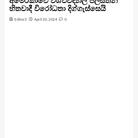
අමෙරිකාවේ විශ්වවිද්‍යාල පලස්තීන
හිතවාදී විරෝධතා දිග්ගැස්සෙයි
Editor3
April 30, 2024
0