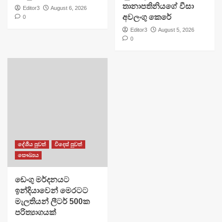
තානාපතිනියගේ වීසා
Editor3
August 6, 2026
අවලංගු කෙරේ
0
Editor3
August 5, 2026
0
දේශීය පුවත්
විදෙස් පුවත්
සෞඛ්‍යය
ඩෙංගු මර්දනයට
ඉන්දියාවෙන් මෙරටට
මැලතියන් ලීටර් 500ක
පරිත්‍යාගයක්