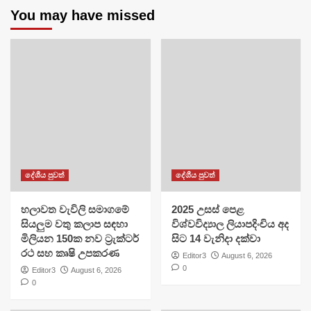
You may have missed
දේශීය පුවත්
දේශීය පුවත්
හලාවත වැවිලි සමාගමේ
​2025 උසස් පෙළ
සියලුම වතු කලාප සඳහා
විශ්වවිද්‍යාල ලියාපදිංචිය අද
මිලියන 150ක නව ට්‍රැක්ටර්
සිට 14 වැනිදා දක්වා
රථ සහ කෘෂි උපකරණ
Editor3
August 6, 2026
0
Editor3
August 6, 2026
0