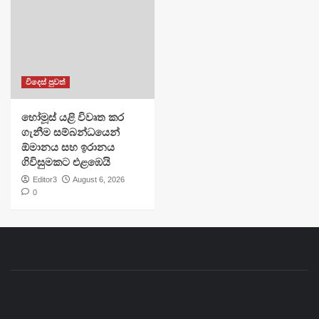
විදෙස් පුවත්
හෝමූස් යළි විවෘත කර
ගැනීම සම්බන්ධයෙන්
ඕමානය සහ ඉරානය
ගිවිසුමකට එළඹෙයි
Editor3
August 6, 2026
0