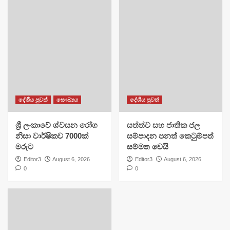
දේශීය පුවත්
සෞඛ්‍යය
දේශීය පුවත්
ශ්‍රී ලංකාවේ ශ්වසන රෝග
සත්ත්ව සහ ජාතික ජල
නිසා වාර්ෂිකව 7000ක්
සම්පාදන පනත් කෙටුම්පත්
මරුට
සම්මත වෙයි
Editor3
August 6, 2026
Editor3
August 6, 2026
0
0