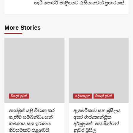
හැරී පොටර් මාළිගයට රුසියාවෙන් ප්‍රහාරයක්
More Stories
විදෙස් පුවත්
දේශපාලන
විදෙස් පුවත්
හෝමූස් යළි විවෘත කර
ඇමෙරිකාව සහ බ්‍රසීලය
ගැනීම සම්බන්ධයෙන්
අතර රාජ්‍යතාන්ත්‍රික
ඕමානය සහ ඉරානය
අර්බුදයක්: වොෂින්ටන්
ගිවිසුමකට එළඹෙයි
නුවර බ්‍රසීල