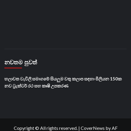
නවතම පුවත්
හලාවත වැවිලි සමාගමේ සියලුම වතු කලාප සඳහා මිලියන 150ක
නව ට්‍රැක්ටර් රථ සහ කෘෂි උපකරණ
Copyright © All rights reserved.
|
CoverNews
by AF