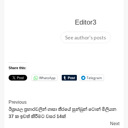
Editor3
See author's posts
Share this:
WhatsApp
Telegram
Continue
Previous
ඊශ්‍රා­යල ප්‍රහා­ර­ව­ලින් ගාසා තීරයේ සුන්බුන් ටොන් මිලි­යන
Reading
37 ක ඉවත් කිරී­මට වසර 14ක්
Next