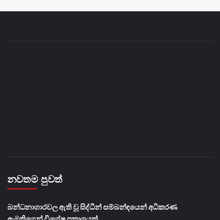
නවතම පුවත්
බන්ධනාගාරවල ඇති වූ සිද්ධීන් සම්බන්ඳයෙන් අධිකරණ
ඇමතිගෙන් විශේෂ ප්‍රකාශයක්