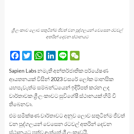
ශ්‍රී ලංකාව ලොව සතුටින්ම ජීවත් වන පුද්ගලයන් වෙසෙන රටවල්
අතරින් දෙවන ස්ථානයට
Facebook
Twitter
WhatsApp
LinkedIn
Line
WeChat
Sapien Labs නමැති අන්තර්ජාතික පර්යේෂණ
ආයතනයක් විසින් 2023 වසරේ ලෝක මානසික
යහපැවැත්ම සම්බන්ධයෙන් ඉදිරිපත් කරන ලද
වාර්තාවක ශ්‍රී ලංකාවට සුවිශේෂී ස්ථානයක් හිමි වී
තිබෙනවා.
එම සමීක්ෂණ වාර්තාවට අනුව ලොව සතුටින්ම ජීවත්
වන පුද්ගලයන් වෙසෙන රටවල් අතරින් දෙවන
ස්ථානයට පත්ව ඇත්තේ ශ්‍රී ලංකාවයි.