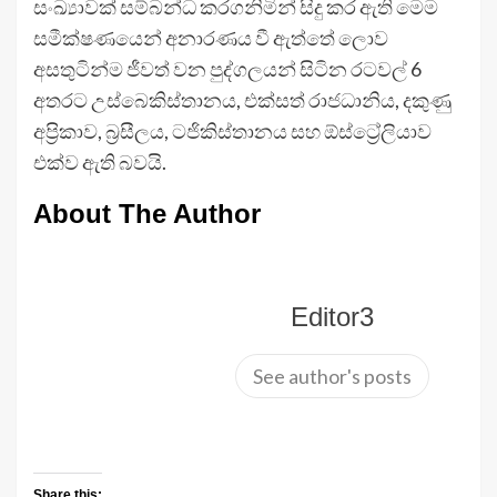
සංඛ්‍යාවක් සම්බන්ධ කරගනිමින් සිදු කර ඇති මෙම
සමීක්ෂණයෙන් අනාරණය වී ඇත්තේ ලොව
අසතුටින්ම ජීවත් වන පුද්ගලයන් සිටින රටවල් 6
අතරට උස්බෙකිස්තානය, එක්සත් රාජධානිය, දකුණු
අප්‍රිකාව, බ්‍රසීලය, ටජිකිස්තානය සහ ඕස්ට්‍රේලියාව
එක්ව ඇති බවයි.
About The Author
Editor3
See author's posts
Share this: