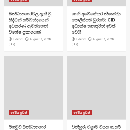
බන්ධනාගාරවල ඇති වූ
ශානි අබේසේකර නියෝජ්‍ය
සිද්ධීන් සම්බන්ඳයෙන්
පොලිස්පති ධුරයට; CID
අධිකරණ ඇමතිගෙන්
අධ්‍යක්ෂ තනතුරින් ඉවත්
විශේෂ ප්‍රකාශයක්
වෙයි
Editor3
August 7, 2026
Editor3
August 7, 2026
0
0
දේශීය පුවත්
දේශීය පුවත්
මීගමුව බන්ධනාගාර
විනිසුරු විශ්‍රාම වයස ගැසට්