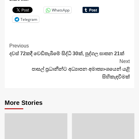
WhatsApp
Telegram
Continue
Previous
දවස් 72කදී වෙඩිතැබීමේ සිද්ධි 30ක්, පුද්ගල ඝාතන 21ක්
Reading
Next
පාසල් ප්‍රධානීන්ට අධ්‍යාපන අමාත්‍යාංශයෙන් යළි
සිහිකැඳවීමක්
More Stories