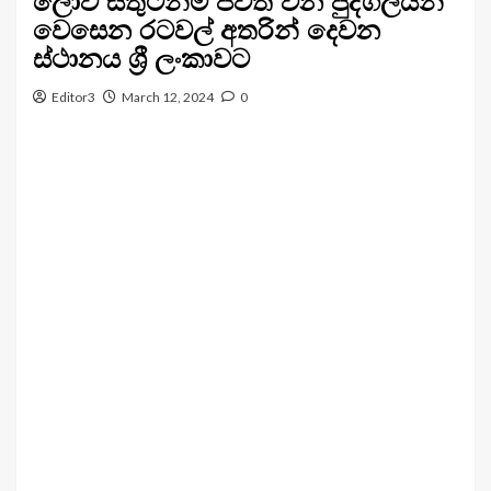
ලොව සතුටින්ම ජීවත් වන පුද්ගලයන්
වෙසෙන රටවල් අතරින් දෙවන
ස්ථානය ශ්‍රී ලංකාවට
Editor3
March 12, 2024
0