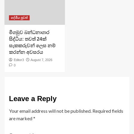
දේශීය පුවත්
මීගමුව බන්ධනාගාර
සිද්ධිය: තවත් 24ක්
සැකකරුවන් ලෙස නම්
කරන්න අවසරය
Editor3
August 7, 2026
0
Leave a Reply
Your email address will not be published.
Required fields
are marked
*