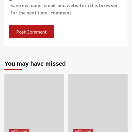
Save my name, email, and website in this browser
for the next time I comment.
You may have missed
දේශීය පුවත්
දේශීය පුවත්