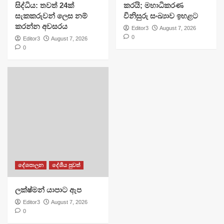
සිද්ධිය: තවත් 24ක්
කරයි; මහාධිකරණ
සැකකරුවන් ලෙස නම්
විනිසුරු සංඛ්‍යාව ඉහළට
කරන්න අවසරය
Editor3
August 7, 2026
0
Editor3
August 7, 2026
0
දේශපාලන
දේශීය පුවත්
ලක්ෂ්මන් යාපාට ඇප
Editor3
August 7, 2026
0