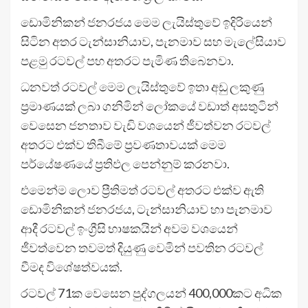
ඩොමිනිකන් ජනරජය මෙම ලැයිස්තුවේ ඉදිරියෙන්
සිටින අතර ටැන්සානියාව, පැනමාව සහ මැලේසියාව
පළමු රටවල් පහ අතරට පැමිණ තිබෙනවා.
ධනවත් රටවල් මෙම ලැයිස්තුවේ ඉතා අඩු ලකුණු
ප්‍රමාණයක් ලබා ගනිමින් ලෝකයේ වඩාත් අසතුටින්
වෙසෙන ජනතාව වැඩි වශයෙන් ජීවත්වන රටවල්
අතරට එක්ව තිබීමේ ප්‍රවණතාවයක් මෙම
පර්යේෂණයේ ප්‍රතිඵල පෙන්නුම් කරනවා.
එමෙන්ම ලොව ප්‍රීතිමත් රටවල් අතරට එක්ව ඇති
ඩොමිනිකන් ජනරජය, ටැන්සානියාව හා පැනමාව
ආදී රටවල් ඉංග්‍රීසි භාෂකයින් අවම වශයෙන්
ජීවත්වෙන තවමත් දියුණු වෙමින් පවතින රටවල්
වීමද විශේෂත්වයක්.
රටවල් 71ක වෙසෙන පුද්ගලයන් 400,000කට අධික