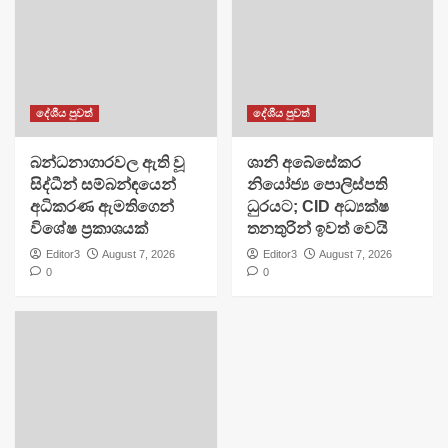
දේශීය පුවත්
දේශීය පුවත්
බන්ධනාගාරවල ඇති වූ
ශානි අබේසේකර
සිද්ධීන් සම්බන්ඳයෙන්
නියෝජ්‍ය පොලිස්පති
අධිකරණ ඇමතිගෙන්
ධුරයට; CID අධ්‍යක්ෂ
විශේෂ ප්‍රකාශයක්
තනතුරින් ඉවත් වෙයි
Editor3
August 7, 2026
Editor3
August 7, 2026
0
0