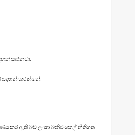
 සඳහන් කරනවා.
ත් සඳහන් කරන්නේ.
ය කර ඇති බව ලංකා ඛනිජ තෙල් නීතිගත