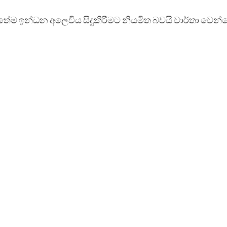
ම ඉන්ධන අලෙවිය සිදුකිරීමට නියමිත බවයි වාර්තා වෙන්