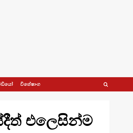
ීඩියෝ
විශේෂාංග
ේදීත් එලෙසින්ම