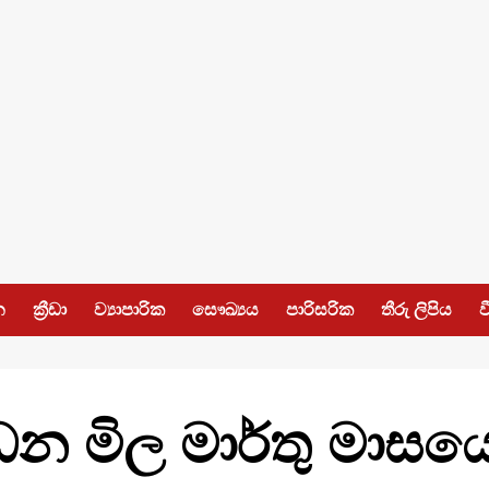
න
ක්‍රීඩා
ව්‍යාපාරික
සෞඛ්‍යය
පාරිසරික
තීරු ලිපිය
ව
න්ධන මිල මාර්තු මාසය