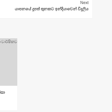
Next
යාපනයේ දූපත් තුනකට ඉන්දියාවෙන් විදුලිය
ිසා