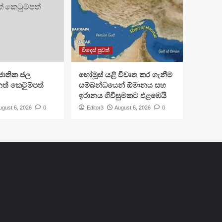
විදෙස් පුවත්
ජාතික ජල
හෝමූස් යළි විවෘත කර ගැනීම
ත් කෙටුම්පත්
සම්බන්ධයෙන් ඕමානය සහ
ඉරානය ගිවිසුමකට එළඹෙයි
ugust 6, 2026
0
Editor3
August 6, 2026
0