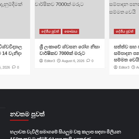
දේශීය පුවත්
සෞඛ්‍යය
දේශීය පුවත්
ශ්වවිද්‍යාල
ශ්‍රී ලංකාවේ ශ්වසන රෝග නිසා
සත්ත්ව සහ 
ට 14 වැනිදා
වාර්ෂිකව 7000ක් මරුට
සම්පාදන පන
සම්මත වෙයි
Editor3
August 6, 2026
0
6, 2026
0
Editor3
A
නවතම පුවත්
හලාවත වැවිලි සමාගමේ සියලුම වතු කලාප සඳහා මිලියන