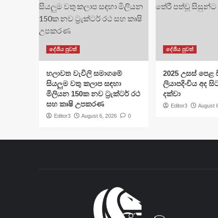
දේශීය පුවත්
දේශීය පුවත්
හලාවත වැවිලි සමාගමේ
​2025 උසස් පෙළ වි
සියලුම වතු කලාප සඳහා
ලියාපදිංචිය අද සි
මිලියන 150ක නව ට්‍රැක්ටර් රථ
දක්වා
සහ කෘෂි උපකරණ
Editor3
August 
Editor3
August 6, 2026
0