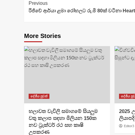
Continue
Previous
රිජ්වේ ආර්යා ළමා රෝහලට රු.මි 80ක් වටිනා Heart 
Reading
More Stories
දේශීය පුවත්
දේශීය පුව
හලාවත වැවිලි සමාගමේ සියලුම
​2025 උ
වතු කලාප සඳහා මිලියන 150ක
ලියාපදි
නව ට්‍රැක්ටර් රථ සහ කෘෂි
Editor3
උපකරණ