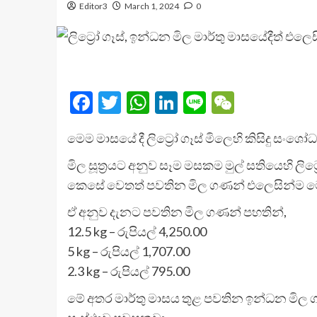
Editor3
March 1, 2024
0
Facebook
Twitter
WhatsApp
LinkedIn
Line
WeChat
මෙම මාසයේ දී ලිට්‍රෝ ගෑස් මිලෙහි කිසිදු සං
මිල සූත්‍රයට අනුව සෑම මසකම මුල් සතියෙහි ල
කෙසේ වෙතත් පවතින මිල ගණන් එලෙසින්ම මෙම ම
ඒ අනුව දැනට පවතින මිල ගණන් පහතින්,
12.5 kg – රුපියල් 4,250.00
5 kg – රුපියල් 1,707.00
2.3 kg – රුපියල් 795.00
මේ අතර මාර්තු මාසය තුළ පවතින ඉන්ධන මි