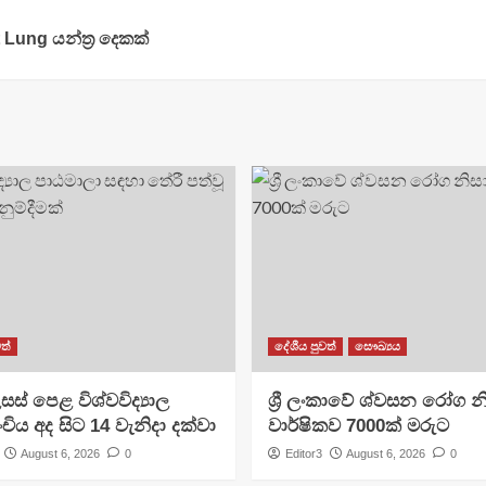
Lung යන්ත්‍ර දෙකක්
ත්
දේශීය පුවත්
සෞඛ්‍යය
සස් පෙළ විශ්වවිද්‍යාල
ශ්‍රී ලංකාවේ ශ්වසන රෝග න
ංචිය අද සිට 14 වැනිදා දක්වා
වාර්ෂිකව 7000ක් මරුට
August 6, 2026
0
Editor3
August 6, 2026
0