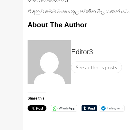
සංස්ථාව පවසනවා.
ඒ අනුව මෙම මාසය තුළ පවතින මිල ගණන් යටතේ
About The Author
Editor3
See author's posts
Share this:
WhatsApp
Telegram