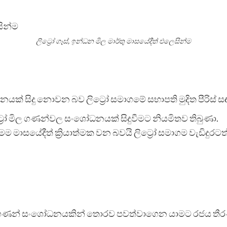
ලිට්‍රෝ ගෑස්, ඉන්ධන මිල මාර්තු මාසයේදීත් එලෙසින්ම
ශෝධනයක් සිදු නොවන බව ලිට්‍රෝ සමාගමේ සභාපති මුදිත පීරිස්
ිට්‍රෝ මිල ගණන්වල සංශෝධනයක් සිදුවීමට නියමිතව තිබුණා.
ාසයේදීත් ක්‍රියාත්මක වන බවයි ලිට්‍රෝ සමාගම වැඩිදුරට
ල ගණන් සංශෝධනයකින් තොරව පවත්වාගෙන යාමට රජය තීරණ