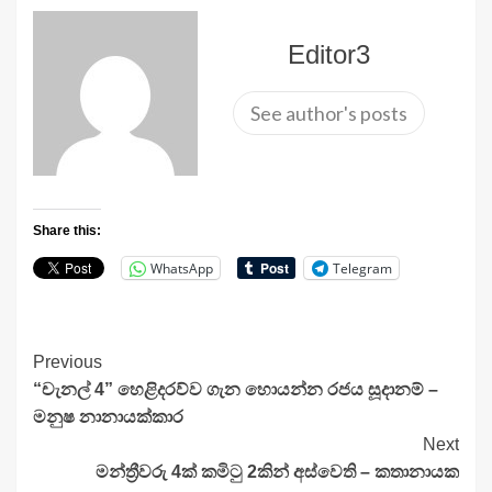
Editor3
See author's posts
Share this:
WhatsApp
Telegram
Continue
Previous
“චැනල් 4” හෙළිදරව්ව ගැන හොයන්න රජය සූදානම් –
Reading
මනුෂ නානායක්කාර
Next
මන්ත්‍රීවරු 4ක් කමිටු 2කින් අස්වෙති – කතානායක