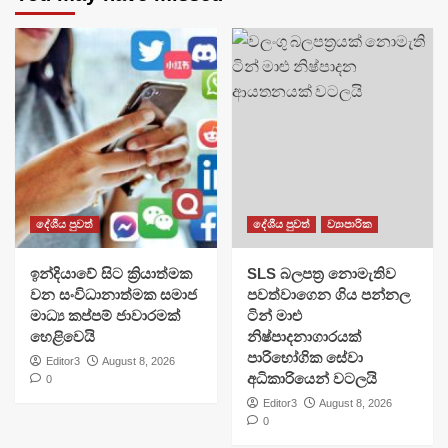
දේශීය පුවත්
දේශීය පුවත්
ව්‍යාපාරික
​ඉන්දියාවේ සිට ක්‍රියාත්මක
SLS බලපත්‍ර නොමැතිව
වන සංවිධානාත්මක සමාජ
පවත්වාගෙන ගිය පන්නල
මාධ්‍ය කප්පම් ජාවාරමක්
ටින් මාළු
හෙළිවෙයි
නිෂ්පාදනාගාරයක්
පාරිභෝගික සේවා
Editor3
August 8, 2026
අධිකාරියෙන් වටලයි
0
Editor3
August 8, 2026
0