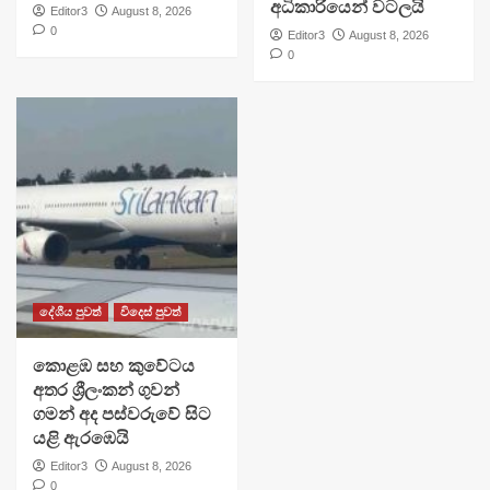
අධිකාරියෙන් වටලයි
Editor3
August 8, 2026
0
Editor3
August 8, 2026
0
දේශීය පුවත්
විදෙස් පුවත්
​කොළඹ සහ කුවේටය
අතර ශ්‍රීලංකන් ගුවන්
ගමන් අද පස්වරුවේ සිට
යළි ඇරඹෙයි
Editor3
August 8, 2026
0