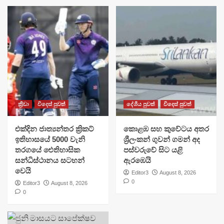
ක්‍රීඩා
විදෙස් පුවත්
දේශීය පුවත්
විදෙස් පුවත්
එක්දින ජාත්‍යන්තර ක්‍රිකට්
​කොළඹ සහ කුවේටය අතර
ඉතිහාසයේ 5000 වැනි
ශ්‍රීලංකන් ගුවන් ගමන් අද
තරගයේ ඓතිහාසික
පස්වරුවේ සිට යළි
සන්ධිස්ථානය සටහන්
ඇරඹෙයි
වෙයි
Editor3
August 8, 2026
0
Editor3
August 8, 2026
0