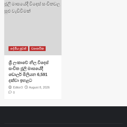
දේශීය පුවත්
ව්‍යාපාරික
ශ්‍රී ලංකාවේ නිල විදෙස්
සංචිත ජූලි මාසයේදී
ඩොලර් මිලියන 6,591
දක්වා ඉහළට
Editor3
August 8, 2026
0