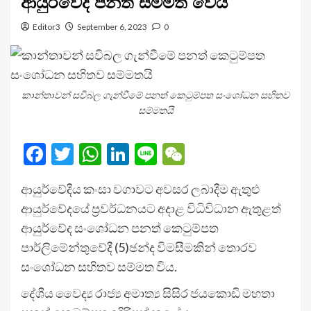
ආයුර්වේද පනත සම්මත වෙයි
Editor3
September 6, 2023
0
කාන්තාවන් සවිබල ගැන්වීමේ පනත් කෙටුම්පත සංශෝධන සහිතව
සම්මතයි
Facebook
Twitter
WhatsApp
LinkedIn
Line
WeChat
ආයුර්වේදීය කංසා වගාවට අවසර ලබාදීම ඇතුළු
ආයුර්වේදයේ ප්‍රවර්ධනයට අදාළ විධිවිධාන ඇතුළත්
ආයුර්වේද සංශෝධන පනත් කෙටුම්පත
පාර්ලිමේන්තුවේදී (5)ඡන්ද විමසීමකින් තොරව
සංශෝධන සහිතව සම්මත විය.
දේශීය වෛද්‍ය රාජ්‍ය අමාත්‍ය සිසිර ජයකොඩි මහතා