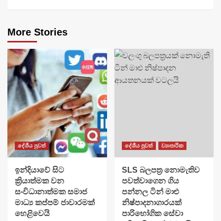
More Stories
දේශීය පුවත්
දේශීය පුවත්
ව්‍යාපාරික
​ඉන්දියාවේ සිට
SLS බලපත්‍ර නොමැතිව
ක්‍රියාත්මක වන
පවත්වාගෙන ගිය
සංවිධානාත්මක සමාජ
පන්නල ටින් මාළු
මාධ්‍ය කප්පම් ජාවාරමක්
නිෂ්පාදනාගාරයක්
හෙළිවෙයි
පාරිභෝගික සේවා