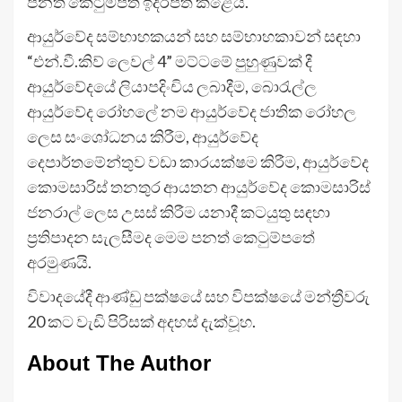
පනත් කෙටුම්පත ඉදිරිපත් කළේය.
ආයුර්වේද සම්භාහකයන් සහ සම්භාහකාවන් සඳහා
“එන්.වී.කිව් ලෙවල් 4” මට්ටමේ පුහුණුවක් දී
ආයුර්වේදයේ ලියාපදිංචිය ලබාදීම, බොරැල්ල
ආයුර්වේද රෝහලේ නම ආයුර්වේද ජාතික රෝහල
ලෙස සංශෝධනය කිරීම, ආයුර්වේද
දෙපාර්තමේන්තුව වඩා කාරයක්ෂම කිරීම, ආයුර්වේද
කොමසාරිස් තනතුර ආයතන ආයුර්වේද කොමසාරිස්
ජනරාල් ලෙස උසස් කිරීම යනාදී කටයුතු සඳහා
ප්‍රතිපාදන සැලසීමද මෙම පනත් කෙටුම්පතේ
අරමුණයි.
විවාදයේදී ආණ්ඩු පක්ෂයේ සහ විපක්ෂයේ මන්ත්‍රීවරු
20 කට වැඩි පිරිසක් අදහස් දැක්වූහ.
About The Author