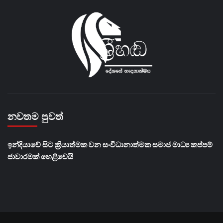
නවතම පුවත්
​ඉන්දියාවේ සිට ක්‍රියාත්මක වන සංවිධානාත්මක සමාජ මාධ්‍ය කප්පම්
ජාවාරමක් හෙළිවෙයි