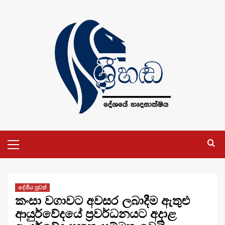
Skip
to
content
Primary
Menu
දේශීය පුවත්
කංසා වගාවට අවසර ලබාදීම ඇතුළු
ආයුර්වේදයේ ප්‍රවර්ධනයට අදාළ