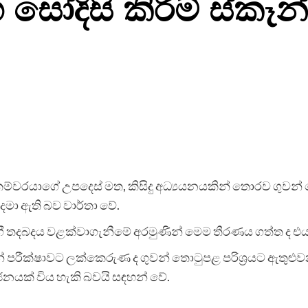
 සෝදිසි කිරිම් ස්කෑන්
කම්වරයාගේ උපදෙස් මත, කිසිදු අධ්‍යයනයකින් තොරව ගුවන්
 දමා ඇති බව වාර්තා වේ.
ී තදබදය වළක්වාගැනීමේ අරමුණින් මෙම තීරණය ගත්ත ද එය
න් පරීක්ෂාවට ලක්කෙරුණ ද ගුවන් තොටුපළ පරිශ්‍රයට ඇතුළ
නයක් විය හැකි බවයි සඳහන් වේ.