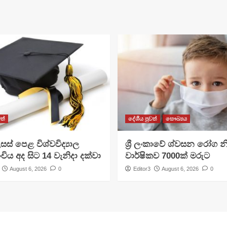
ත්
දේශීය පුවත්
සෞඛ්‍යය
සස් පෙළ විශ්වවිද්‍යාල
ශ්‍රී ලංකාවේ ශ්වසන රෝග න
ංචිය අද සිට 14 වැනිදා දක්වා
වාර්ෂිකව 7000ක් මරුට
August 6, 2026
0
Editor3
August 6, 2026
0