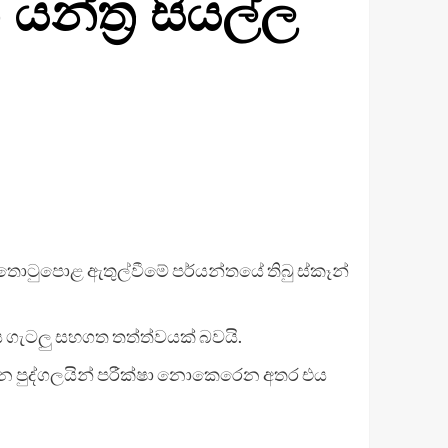
 යන්ත්‍ර සියල්ල
 තොටුපොළ ඇතුල්වීමේ පර්යන්තයේ තිබු ස්කෑන්
 ගැටලු සහගත තත්ත්වයක් බවයි.
ුවන පුද්ගලයින් පරීක්ෂා නොකෙරෙන අතර එය