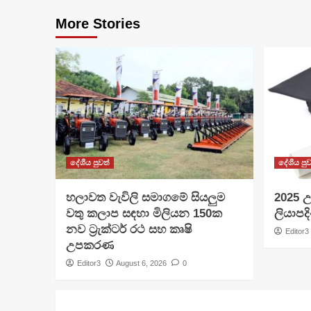
More Stories
දේශීය පුවත්
දේශීය පුව
හලාවත වැවිලි සමාගමේ සියලුම
​2025 උ
වතු කලාප සඳහා මිලියන 150ක
ලියාපදි
නව ට්‍රැක්ටර් රථ සහ කෘෂි
Editor3
උපකරණ
Editor3
August 6, 2026
0