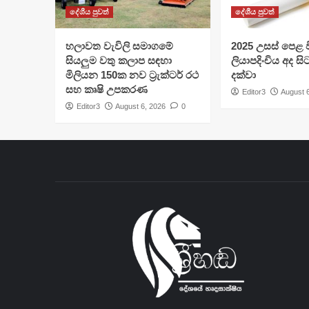
දේශීය පුවත්
දේශීය පුවත්
හලාවත වැවිලි සමාගමේ
​2025 උසස් පෙළ වි
සියලුම වතු කලාප සඳහා
ලියාපදිංචිය අද සි
මිලියන 150ක නව ට්‍රැක්ටර් රථ
දක්වා
සහ කෘෂි උපකරණ
Editor3
August 
Editor3
August 6, 2026
0