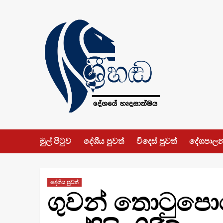
Skip
to
content
මුල් පිටුව
දේශීය පුවත්
විදෙස් පුවත්
දේශපාල
දේශීය පුවත්
ගුවන් තොටුපොළ