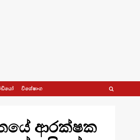
ීඩියෝ
විශේෂාංග
න්තයේ ආරක්ෂක