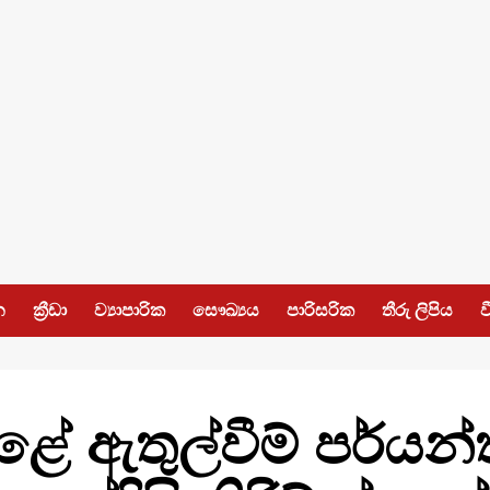
න
ක්‍රීඩා
ව්‍යාපාරික
සෞඛ්‍යය
පාරිසරික
තීරු ලිපිය
ව
ේ ඇතුල්වීම් පර්ය