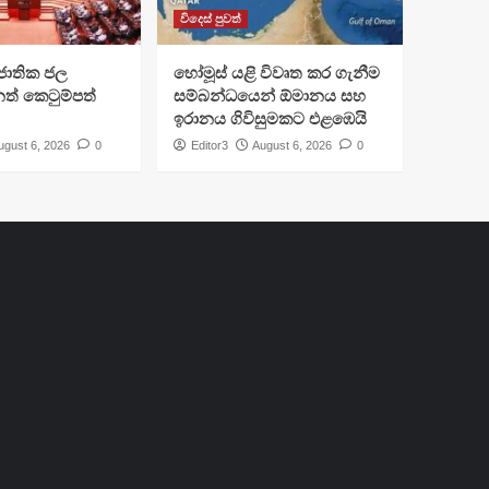
විදෙස් පුවත්
ජාතික ජල
හෝමූස් යළි විවෘත කර ගැනීම
ත් කෙටුම්පත්
සම්බන්ධයෙන් ඕමානය සහ
ඉරානය ගිවිසුමකට එළඹෙයි
ugust 6, 2026
0
Editor3
August 6, 2026
0