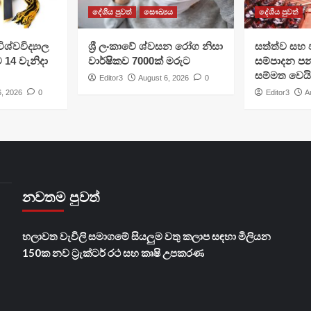
දේශීය පුවත්
සෞඛ්‍යය
දේශීය පුවත්
ශ්වවිද්‍යාල
ශ්‍රී ලංකාවේ ශ්වසන රෝග නිසා
සත්ත්ව සහ 
ට 14 වැනිදා
වාර්ෂිකව 7000ක් මරුට
සම්පාදන පන
සම්මත වෙයි
Editor3
August 6, 2026
0
6, 2026
0
Editor3
A
නවතම පුවත්
හලාවත වැවිලි සමාගමේ සියලුම වතු කලාප සඳහා මිලියන
150ක නව ට්‍රැක්ටර් රථ සහ කෘෂි උපකරණ