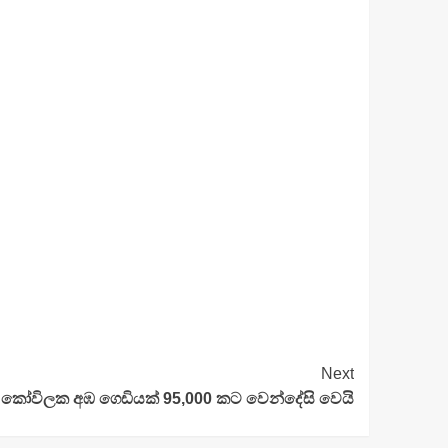
Next
කෝවිලක අඹ ගෙඩියක් 95,000 කට වෙන්දේසි වෙයි