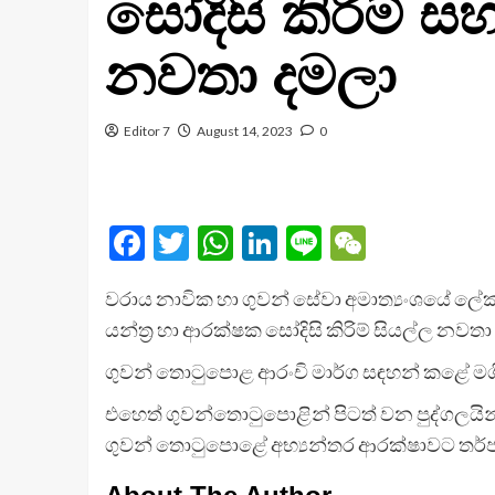
සෝදිසි කිරිම් සහ
නවතා දමලා
Editor 7
August 14, 2023
0
Facebook
Twitter
WhatsApp
LinkedIn
Line
WeChat
වරාය නාවික හා ගුවන් සේවා අමාත්‍යංශයේ ලේ
යන්ත්‍ර හා ආරක්ෂක සෝදිසි කිරිම් සියල්ල නවතා
ගුවන් තොටුපොළ ආරංචි මාර්ග සඳහන් කළේ මග
එහෙත් ගුවන්තොටුපොළින් පිටත් වන පුද්ගලයි
ගුවන් තොටුපොළේ අභ්‍යන්තර ආරක්ෂාවට තර්ජ