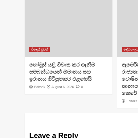
විදෙස් පුවත්
දේශපාල
හෝමූස් යළි විවෘත කර ගැනීම
ඇමෙරික
සම්බන්ධයෙන් ඕමානය සහ
රාජ්‍යතා
ඉරානය ගිවිසුමකට එළඹෙයි
වොෂින්
තානාපත
Editor3
August 6, 2026
0
කෙරේ
Editor3
Leave a Reply