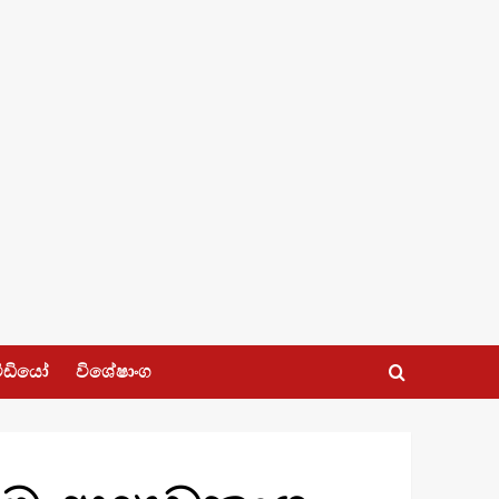
ීඩියෝ
විශේෂාංග