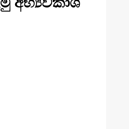
ු අභ්‍යවකාශ