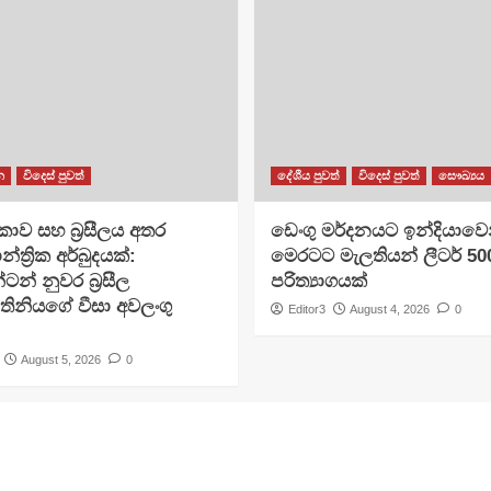
න
විදෙස් පුවත්
දේශීය පුවත්
විදෙස් පුවත්
සෞඛ්‍යය
ාව සහ බ්‍රසීලය අතර
ඩෙංගු මර්දනයට ඉන්දියාවෙ
න්ත්‍රික අර්බුදයක්:
මෙරටට මැලතියන් ලීටර් 5
ටන් නුවර බ්‍රසීල
පරිත්‍යාගයක්
ිනියගේ වීසා අවලංගු
Editor3
August 4, 2026
0
August 5, 2026
0