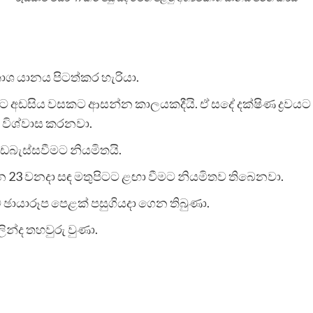
ාශ යානය පිටත්කර හැරියා.
මිට අඩසිය වසකට ආසන්න කාලයකදීයි. ඒ සදේ දක්ෂිණ ද්‍රවය
 විශ්වාස කරනවා.
බැස්සවීමට නියමිතයි.
ලබන 23 වනදා සඳ මතුපිටට ළඟා වීමට නියමිතව තිබෙනවා.
ට ඡායාරූප පෙළක් පසුගියදා ගෙන තිබුණා.
ින්ද තහවුරු වුණා.