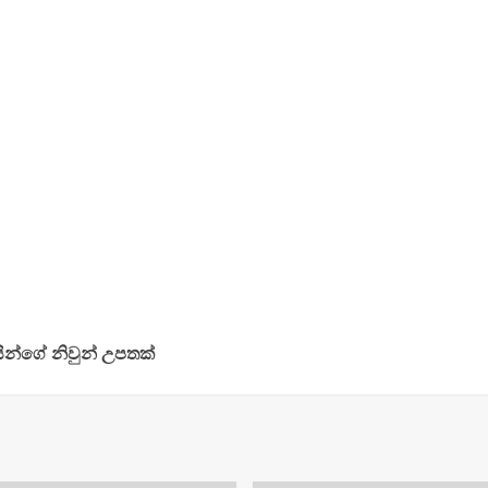
ින්ගේ නිවුන් උපතක්