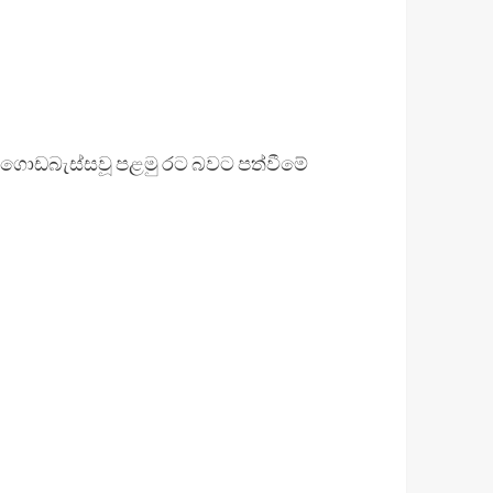
ට ගොඩබැස්සවූ පළමු රට බවට පත්වීමේ