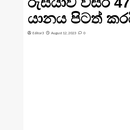
රුසියාව වසර 4
යානය පිටත් කර
Editor3
August 12, 2023
0