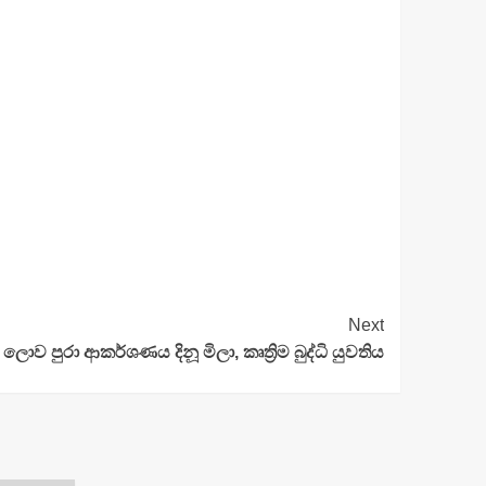
Next
ලොව පුරා ආකර්ශණය දිනූ මිලා, කෘත්‍රිම බුද්ධි යුවතිය