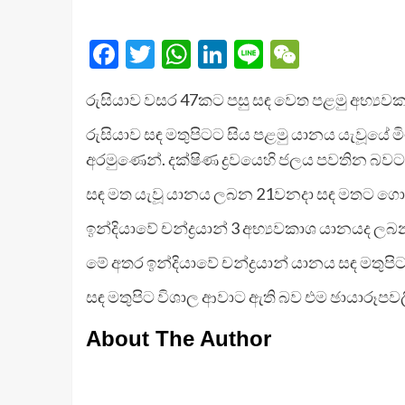
Facebook
Twitter
WhatsApp
LinkedIn
Line
WeChat
රුසියාව වසර 47කට පසු සඳ වෙත පළමු අභ්‍යවක
රුසියාව සඳ මතුපිටට සිය පළමු යානය යැවූයේ 
අරමුණෙන්. දක්ෂිණ ද්‍රවයෙහි ජලය පවතින බවට
සඳ මත යැවූ යානය ලබන 21වනදා සඳ මතට ගොඩ
ඉන්දියාවේ චන්ද්‍රයාන් 3 අභ්‍යවකාශ යානයද 
මේ අතර ඉන්දියාවේ චන්ද්‍රයාන් යානය සඳ මතුපි
සඳ මතුපිට විශාල ආවාට ඇති බව එම ඡායාරූපවල
About The Author