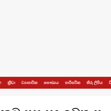
න
ක්‍රීඩා
ව්‍යාපාරික
සෞඛ්‍යය
පාරිසරික
තීරු ලිපිය
ව