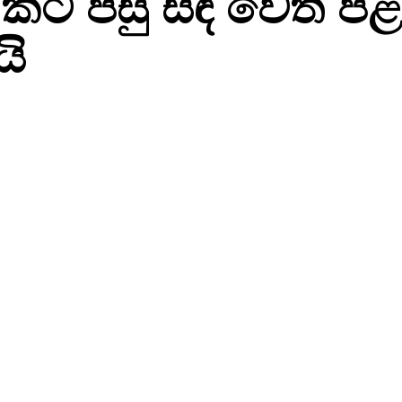
7කට පසු සඳ වෙත පළම
යි