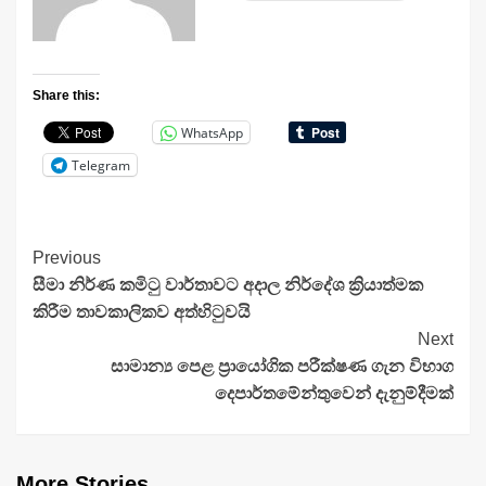
Share this:
WhatsApp
Telegram
Continue
Previous
සීමා නිර්ණ කමිටු වාර්තාවට අදාල නිර්දේශ ක්‍රියාත්මක
Reading
කිරීම තාවකාලිකව අත්හිටුවයි
Next
සාමාන්‍ය පෙළ ප්‍රායෝගික පරීක්ෂණ ගැන විභාග
දෙපාර්තමේන්තුවෙන් දැනුම්දීමක්
More Stories