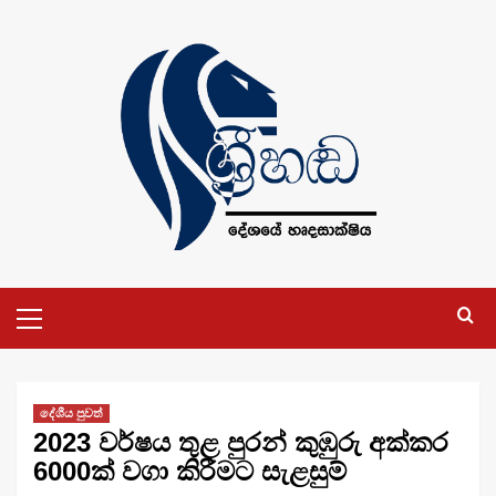
Skip
to
content
Primary
Menu
දේශීය පුවත්
2023 වර්ෂය තුළ පුරන් කුඹුරු අක්කර
6000ක් වගා කිරීමට සැළසුම්