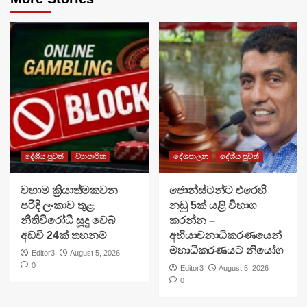
දේශීය පුවත්
ව්‍යාපාරික
දේශපාලන
දේශීය පුවත්
වහාම ක්‍රියාත්මකවන
ජොන්ස්ටන්ට එරෙහි
පරිදි ලංකාව තුළ
නඩු 5ක් යළි විභාග
නීතිවිරෝධී සූදු වෙබ්
කරන්න –
අඩවි 24ක් තහනම්
අභියාචනාධිකරණයෙන්
මහාධිකරණයට නියෝග
Editor3
August 5, 2026
0
Editor3
August 5, 2026
0