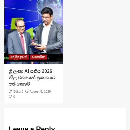
දේශීය පුවත්
ව්‍යාපාරික
ශ්‍රී ලංකා AI සතිය 2026
නිල වශයෙන් ප්‍රකාශයට
පත් කෙරේ
Editor3
August 5, 2026
0
Leave a Reply