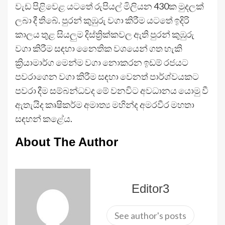
වැඩ පිළිවෙළ යටතේ රුපියල් මිලියන 430ක මුදලක්
ලබා දී තිබේ. පුරන් කුඹුරු වගා කිරීම යටතේ ඉදිරි
කාලය තුළ සියලුම දිස්ත්‍රික්කවල ඇති පුරන් කුඹුරු
වගා කිරීම සඳහා නෛතික වශයෙන් ගත හැකි
ක්‍රියාමාර්ග මෙන්ම වගා නොකරන ඉඩම් රජයට
පවරාගෙන වගා කිරීම සඳහා වෙනත් පාර්ශ්වයකට
පවරා දීම සම්බන්ධවද මේ වනවිට අවධානය යොමු වී
ඇතැයිද කෘෂිකර්ම අමාත්‍ය මහින්ද අමරවීර මහතා
සඳහන් කළේය.
About The Author
Editor3
See author's posts