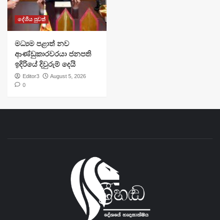
දේශීය පුවත්
මධ්‍යම පළාත් නව
ආණ්ඩුකාරවරයා ජනපති
ඉදිරියේ දිවුරුම් දෙයි
Editor3
August 5, 2026
0