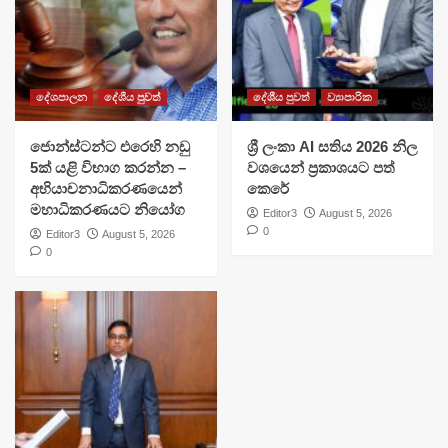
දේශපාලන
දේශීය පුවත්
දේශීය පුවත්
ව්‍යාපාරික
ජොන්ස්ටන්ට එරෙහි නඩු
ශ්‍රී ලංකා AI සතිය 2026 නිල
5ක් යළි විභාග කරන්න –
වශයෙන් ප්‍රකාශයට පත්
අභියාචනාධිකරණයෙන්
කෙරේ
මහාධිකරණයට නියෝග
Editor3
August 5, 2026
0
Editor3
August 5, 2026
0