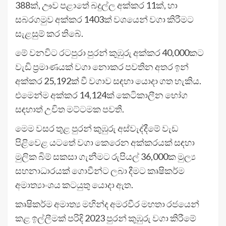
388ක්, ඌව පළාතේ බදුල්ල අක්කර 11ක්, හා
සබරගමුව අක්කර 1403ක් වශයෙන් වගා කිරීමට
සැළසුම් කර තිබේ.
මේ වනවිට රටපුරා පුරන් කුඹුරු අක්කර 40,000කට
වැඩි ප්‍රමාණයක් වගා නොකර පවතින අතර ඉන්
අක්කර 25,192ක් වී වගාව සඳහා යොදා ගත හැකිය.
එමෙන්ම අක්කර 14,124ක් කෙටිකාලීන භෝග
සඳහාත් උචිත මට්ටමක පවතී.
මෙම වසර තුළ පුරන් කුඹුරු අස්වැද්දීමේ වැඩ
පිළිවෙළ යටතේ වගා කෙරෙන අක්කරයක් සඳහා
මුලික බිම් සකසා ගැනීමට රුපියල් 36,000ක මුල්‍ය
සහනාධාරයක් ගොවීන්ට ලබා දීමට කෘෂිකර්ම
අමාත්‍යාංශය කටයුතු යොදා ඇත.
කෘෂිකර්ම අමාත්‍ය මහින්ද අමරවීර මහතා රජයෙන්
කළ ඉල්ලීමක් පරිදි 2023 පුරන් කුඹුරු වගා කිරීමේ