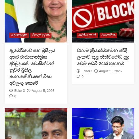
දේශපාලන
විදෙස් පුවත්
දේශීය පුවත්
ව්‍යාපාරික
ඇමෙරිකාව සහ බ්‍රසීලය
වහාම ක්‍රියාත්මකවන පරිදි
අතර රාජ්‍යතාන්ත්‍රික
ලංකාව තුළ නීතිවිරෝධී සූදු
අර්බුදයක්: වොෂින්ටන්
වෙබ් අඩවි 24ක් තහනම්
නුවර බ්‍රසීල
Editor3
August 5, 2026
තානාපතිනියගේ වීසා
0
අවලංගු කෙරේ
Editor3
August 5, 2026
0