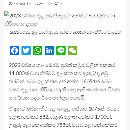
Editor3
July 29, 2023
0
2023 වර්ෂය තුළ පුරන් කුඹුරු අක්කර 6000ක් වගා කිරීමට සැළසුම්
Facebook
Twitter
WhatsApp
LinkedIn
Line
WeChat
2023 වර්ෂය තුළ මෙරට පුරන් කුඹුරුවලින් අක්කර
11,000ක් වගා කිරීමට ඉළක්ක කර ඇතැයිද, අඩු
තරමින් මෙම ඉළක්කයෙන් අක්කර 6051ක් මෙම
වසර තුළ වගා කිරීමට හැකි වනු ඇති බවත් ගොවිජන
සංවර්ධන දෙපාර්තමේන්තුව පවසයි.
ඒ අනුව බස්නාහිර පළාත තුළ අක්කර 1075ක්, මධ්‍යම
පළාත අක්කර 682, දකුණු පළාත අක්කර 1700ක්,
උතුරු පළාතේ අක්කර 788ක්, වයඹ පළාතේ අක්කර