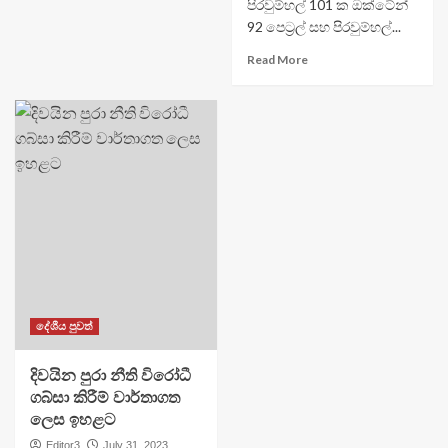
පිරවුම්හල් 101 ක ඔක්ටේන්
92 පෙට්‍රල් සහ පිරවුම්හල්...
Read More
දේශීය පුවත්
දිවයින පුරා නීති විරෝධී
ගබ්සා කිරීම් වාර්තාගත
ලෙස ඉහළට
Editor3
July 31, 2023