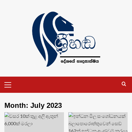
Skip
to
content
Primary
Menu
Month:
July 2023