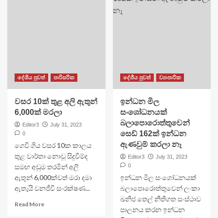
දේශීය පුවත්
පාරිසරික
දේශීය පුවත්
ව්‍යාපාරික
වසර 10ක් තුළ අලි ඇතුන්
ඉන්ධන මිල
6,000ක් මරලා
සංශෝධනයක්
බලාපොරොත්තුවෙන්
Editor3
July 31, 2023
සෙඩ් 162ක් ඉන්ධන
0
ඇණවුම් කරලා නෑ
ගෙවී ගිය වසර 10ක කාලය
තුළ වාර්තා නොවූ සිදුවීම්ද
Editor3
July 31, 2023
සමඟ අඩුම තරමින් අලි
0
ඇතුන් 6,000ක්වත් මරා දමා
ඉන්ධන මිල සංශෝධනයක්
ඇතැයි වනජීවී සංරක්ෂණ...
බලාපොරොත්තුවෙන් ලංකා
ඛනිජ තෙල් නීතිගත සංස්ථාව
Read More
පාලනය කරන ඉන්ධන