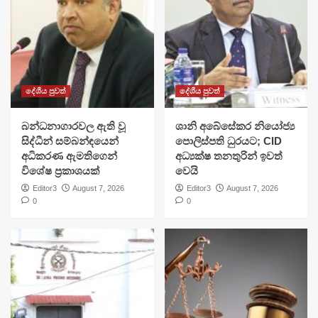
දේශීය පුවත්
දේශීය පුවත්
බන්ධනාගාරවල ඇති වූ
ශානි අබේසේකර නියෝජ්‍ය
සිද්ධීන් සම්බන්ඳයෙන්
පොලිස්පති ධුරයට; CID
අධිකරණ ඇමතිගෙන්
අධ්‍යක්ෂ තනතුරින් ඉවත්
විශේෂ ප්‍රකාශයක්
වෙයි
Editor3
August 7, 2026
Editor3
August 7, 2026
0
0