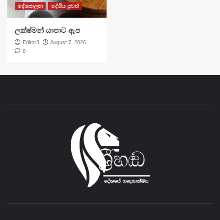
දේශපාලන
දේශීය පුවත්
ලක්ෂ්මන් යාපාට ඇප
Editor3
August 7, 2026
0