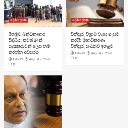
දේශීය පුවත්
දේශීය පුවත්
මීගමුව බන්ධනාගාර
විනිසුරු විශ්‍රාම වයස ගැසට්
සිද්ධිය: තවත් 24ක්
කරයි; මහාධිකරණ
සැකකරුවන් ලෙස නම්
විනිසුරු සංඛ්‍යාව ඉහළට
කරන්න අවසරය
Editor3
August 7, 2026
0
Editor3
August 7, 2026
0