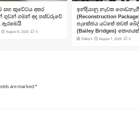
 සහ කුවේටය අතර
ඉන්දියානු නැවත ගොඩනැග
ංකන් ගුවන් ගමන් අද පස්වරුවේ
(Reconstruction Packag
ි ඇරඹෙයි
පැකේජය යටතේ තවත් බේලි
(Bailey Bridges) තොගයක
August 8, 2026
0
Editor3
August 7, 2026
0
ields are marked
*