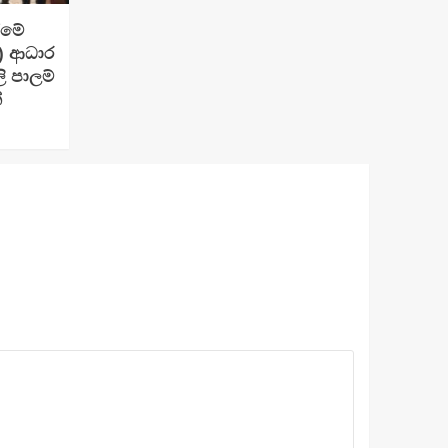
ීමේ
e) ආධාර
 පාලම්
්