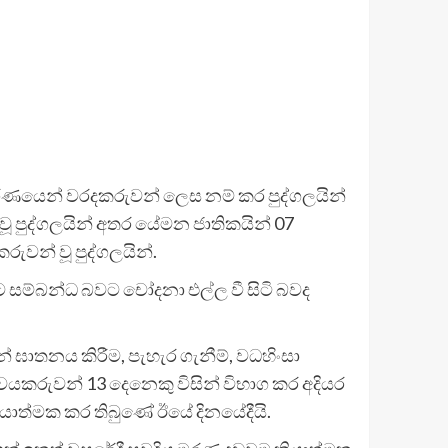
ධිකරණයෙන් වරදකරුවන් ලෙස නම් කර පුද්ගලයින්
 පුද්ගලයින් අතර යේමන ජාතිකයින් 07
රුවන් වූ පුද්ගලයින්.
මට සම්බන්ධ බවට චෝදනා එල්ල වී සිටි බවද
් ඝාතනය කිරීම, පැහැර ගැනීම්, වධහිංසා
ශ්චයකරුවන් 13 දෙනෙකු විසින් විභාග කර අදියර
රියාත්මක කර තිබුණේ ඊයේ දිනයේදීයි.