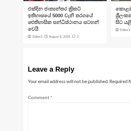
එක්දින ජාත්‍යන්තර ක්‍රිකට්
​කොළඹ
ඉතිහාසයේ 5000 වැනි තරගයේ
ශ්‍රීල
ඓතිහාසික සන්ධිස්ථානය සටහන්
සිට යළ
වෙයි
Editor3
Editor3
August 8, 2026
0
Leave a Reply
Your email address will not be published.
Required f
Comment
*