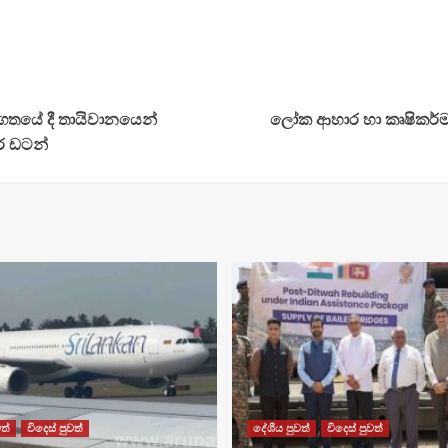
ගතයේ දී තායිවානයෙන්
ලෝක ආහාර හා කෘෂිකර්ම 
ර් ඩටන්
ත්
විදෙස් පුවත්
දේශීය පුවත්
විදෙස් පුවත්