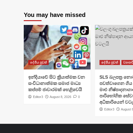
You may have missed
දේශීය පුවත්
දේශීය පුවත්
ව්‍යාපා
​ඉන්දියාවේ සිට ක්‍රියාත්මක වන
SLS බලපත්‍ර නො
සංවිධානාත්මක සමාජ මාධ්‍ය
පවත්වාගෙන ගිය 
කප්පම් ජාවාරමක් හෙළිවෙයි
මාළු නිෂ්පාදනාග
පාරිභෝගික සේව
Editor3
August 8, 2026
0
අධිකාරියෙන් වට
Editor3
August 