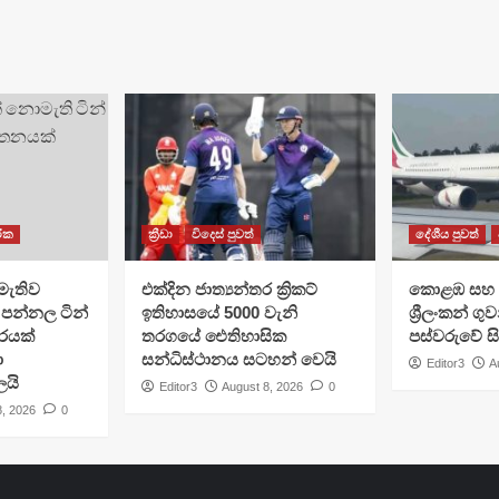
රික
ක්‍රීඩා
විදෙස් පුවත්
දේශීය පුවත්
මැතිව
එක්දින ජාත්‍යන්තර ක්‍රිකට්
​කොළඹ සහ 
පන්නල ටින්
ඉතිහාසයේ 5000 වැනි
ශ්‍රීලංකන් ග
ාරයක්
තරගයේ ඓතිහාසික
පස්වරුවේ ස
ා
සන්ධිස්ථානය සටහන් වෙයි
Editor3
A
ලයි
Editor3
August 8, 2026
0
8, 2026
0