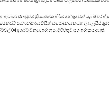
දිය ජාත්‍යන්තරය තුළ වැඩි කථාබහට ලක්වන රාජ්‍යයක් එහෙක්
දෙනෙකුට මරණ දඬුවම ක්‍රියාත්මක කිරීම හේතුවෙන් යළිත් වරක
ම්නෙස්ටි ජාත්‍යන්තරය විසින් සම්පාදනය කරන ලද ලැයිස්තුව
ටවල් 04 අතරට චීනය, ඉරානය, ඊජිප්තුව සහ ඉරාකය අයත්.