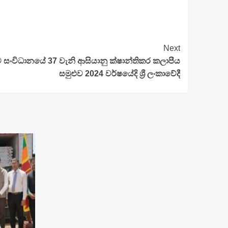
Next
සංවිධානයේ 37 වැනි ආසියානු ක්ෂාන්තිකර කලාපීය
සමුළුව 2024 වර්ෂයේදි ශ්‍රී ලංකාවේදී