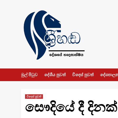
Skip
to
content
මුල් පිටුව
දේශීය පුවත්
විදෙස් පුවත්
දේශපාල
විදෙස් පුවත්
සෞදියේ දී දිනක