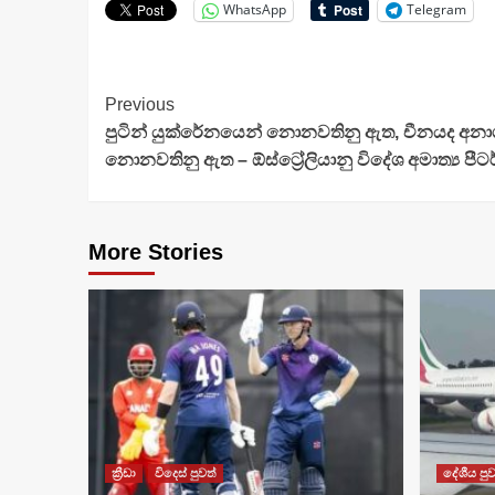
WhatsApp
Telegram
Continue
Previous
පුටින් යුක්රේනයෙන් නොනවතිනු ඇත, චීනයද අනා
Reading
නොනවතිනු ඇත – ඕස්ට්‍රේලියානු විදේශ අමාත්‍ය පීට
More Stories
ක්‍රීඩා
විදෙස් පුවත්
දේශීය පුව