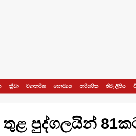
න
ක්‍රීඩා
ව්‍යාපාරික
සෞඛ්‍යය
පාරිසරික
තීරු ලිපිය
ව
් තුළ පුද්ගලයින් 8