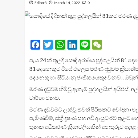
Editor3
March 14, 2022
0
Facebook
Twitter
WhatsApp
LinkedIn
Line
WeChat
පැය 24 ක් තුලදී සෞදි අරාබිය පුද්ගලයින් 8
81 දෙනෙකුට ඊයේ එලෙස මරණ දඬුවම ක්‍රියාත්
දෙනෙකු හා සිරියානු ජාතිකයෙකුද වනවා. ඔවුන් ත
මරණ දඬුවම හිමිවූ ඇතැම් පුද්ගලයින් අයිඑස්,
වාර්තා වනව.
මරණ දඬුවමට ලක්වූ තවත් පිරිසකට චෝදනා එල්ල 
පැමිණවීම්, ස්ත්‍රී දූෂණ සහ අවි ආයුධ රට තුළ
තුනක අධිකරණ ක්‍රියාවලියකින් අනතුරුව අදාළ 