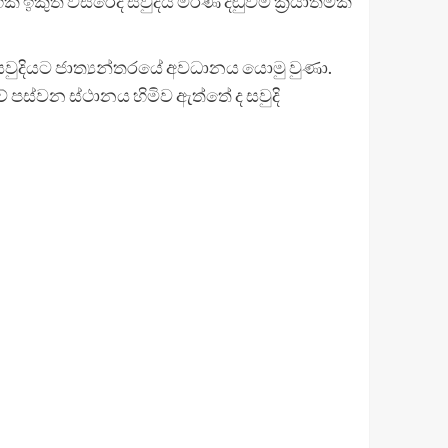
 ඉකුත් වසරේදී සවුදිය මරණ දඬුවම ක්‍රියාත්මක
් සවුදියට ජාත්‍යන්තරයේ අවධානය යොමු වුණා.
ේ පස්වන ස්ථානය හිමිව ඇත්තේ ද සවුදි