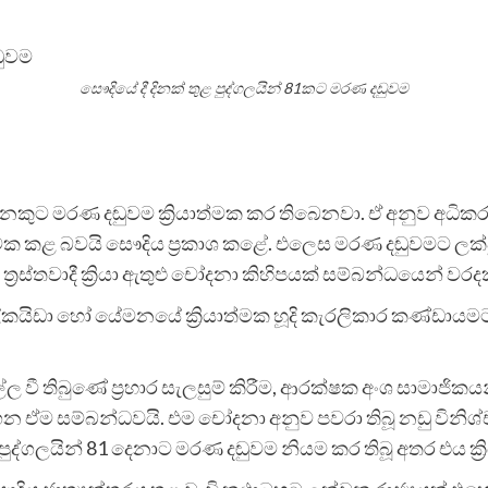
සෞදියේ දී දිනක් තුළ පුද්ගලයින් 81කට මරණ දඩුවම
1 දෙනෙකුට මරණ දඬුවම ක්‍රියාත්මක කර තිබෙනවා. ඒ අනුව අ
මක කළ බවයි සෞදිය ප්‍රකාශ කළේ. එලෙස මරණ දඬුවමට ලක්වූ
්‍රස්තවාදී ක්‍රියා ඇතුළු චෝදනා කිහිපයක් සම්බන්ධයෙන් වරදක
 අල්කයිඩා හෝ යේමනයේ ක්‍රියාත්මක හූදි කැරලිකාර කණ්ඩාය
වී තිබුණේ ප්‍රහාර සැලසුම් කිරීම, ආරක්ෂක අංශ සාමාජිකයන
ට ගෙන ඒම සම්බන්ධවයි. එම චෝදනා අනුව පවරා තිබූ නඩු විනි
පුද්ගලයින් 81 දෙනාට මරණ දඬුවම නියම කර තිබූ අතර එය ක්‍