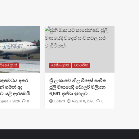
විදෙස් පුවත්
දේශීය පුවත්
ව්‍යාපාරික
කුවේටය අතර
ශ්‍රී ලංකාවේ නිල විදෙස් සංචිත
ුවන් ගමන් අද
ජූලි මාසයේදී ඩොලර් මිලියන
ිට යළි ඇරඹෙයි
6,591 දක්වා ඉහළට
ugust 8, 2026
0
Editor3
August 8, 2026
0