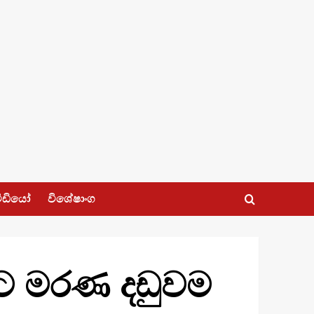
ීඩියෝ
විශේෂාංග
1කට මරණ දඩුවම