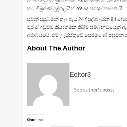
මරණ දඬුවම ක්‍රියාත්මක කිරීම සම්බන්ධයෙන් සෞ
කර තිබුණේ පුද්ගලයින් 69 දෙනෙකුට පමණයි.
එවන් පසුබිමක් තුළ පැය 24 දී පුද්ගලයින් 81 
මරණ දඬුවම ක්‍රියාත්මක කිරීම සම්බන්ධයෙන් ඇ
අරාබියටයි. එම ලැයිස්තුවේ පෙරමුණේ පසුවන ර
About The Author
Editor3
See author's posts
Share this: