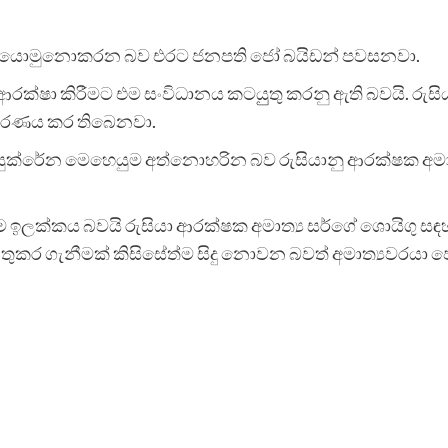
ුදා යොමුනොකරන බව එරට ජනපති ජෝ බයිඩන් පවසනවා.
්ෂා කිරීමට එම සංවිධානය කටයුුතු කරනු ඇති බවයි. රුසිය
තීරණය කර තිබෙනවා.
ුක්රේන මෙහෙයුම අත්නොහරින බව රුසියානු ආරක්ෂක අමාත්‍ය
 ඉලක්කය බවයි රුසියා ආරක්ෂක අමාත්‍ය සර්ගේ ශොයිගු ස
ුකර ගැනීමක් කිසිසේත්ම සිදු නොවන බවත් අමාත්‍යවරයා ප