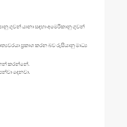
ානු ගුවන් යානා සඳහා අමෙරිකානු ගුවන්
වරයා ප්‍රකාශ කරන බව රුසියානු මාධ්‍ය
ඳහන් කරන්නේ.
ෙන්වා දෙනවා.