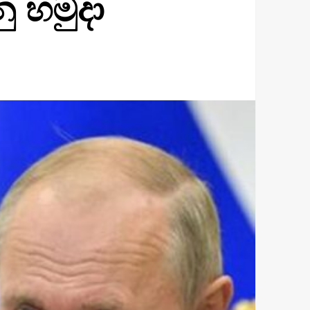
ු හමුදා