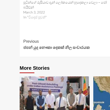
පුටින්ගේ රුසියාව දැන් ලෝ‍කයෙන් හුදෙකලා වෙලා – ජෝ
බයිඩ්න්
March 3, 2022
In "විදෙස් පුවත්"
Continue
Previous
ජපන් යුද නෞකා දෙකක් නිල සංචාරයක
Reading
More Stories