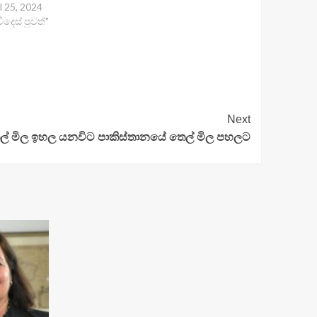
l 25, 2024
විදෙස් පුවත්"
Next
මිල ඉහල යනවිට පාකිස්තානයේ තෙල් මිල පහලට