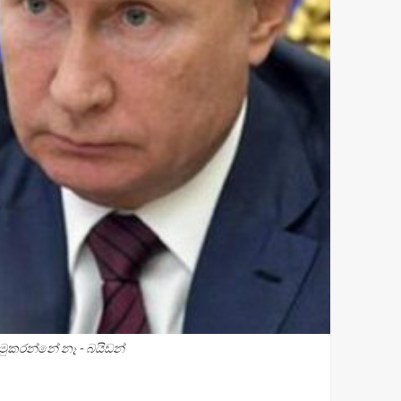
ොමුකරන්නේ නෑ - බයිඩන්