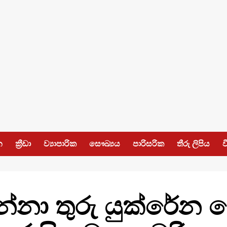
න
ක්‍රීඩා
ව්‍යාපාරික
සෞඛ්‍යය
පාරිසරික
තීරු ලිපිය
ව
න්නා තුරු යුක්රේන 