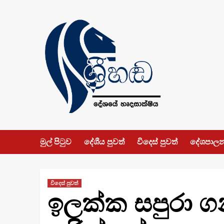
Skip
to
content
මුල් පිටුව
දේශීය පුවත්
විදෙස් පුවත්
දේශපාල
විදෙස් පුවත්
ඉලක්ක සපුරා ග