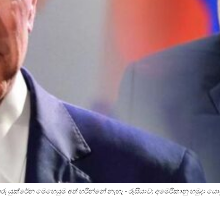
රු යුක්රේන මෙහෙයුම අත් හරින්නේ නැහැ - රුසියාව; අමෙරිකානු හමුදා ය