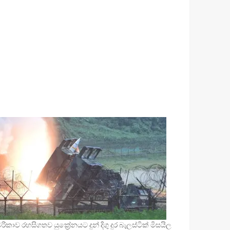
ිකාව රහසිගතව යුක්‍රේනයට දුන් දිගු දුර බැලස්ටික් මිසයිල