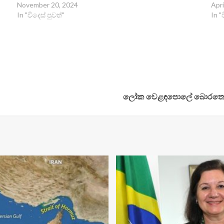
November 20, 2024
Apri
In "විදෙස් පුවත්"
In "
ලෝක වෙළඳපොලේ බොරතෙල් 