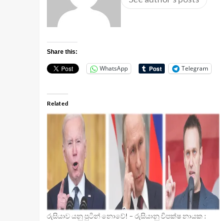
Share this:
WhatsApp
Telegram
Related
රුසියාව යනු පුටින් නොවේ! – රුසියානු විපක්ෂ නායක :