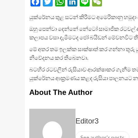
Facebook
Twitter
WhatsApp
LinkedIn
Line
WeChat
යුක්රේනය තුළ සටන් කිරීමට අමෙරිකානු හම
ඔහු පෙන්වා දෙන්නේ නේටෝ සාමාජික රටවල් ආරක
කලාපය වසා දැමීමටද ජෝ බයිඩන් මේවනවිට 
මේ අතර තම ඉලක්ක සාක්ෂාත් කර ගන්නා තුරු ය
නිවේදනය කර තිබෙනවා.
බටහිර රටවලින් රුසියාව ආරක්ෂාකර ගැනීම තම
යුක්රේනය ආක්‍රමණය කළද රුසියා පාලනයට නත
About The Author
Editor3
See author's posts