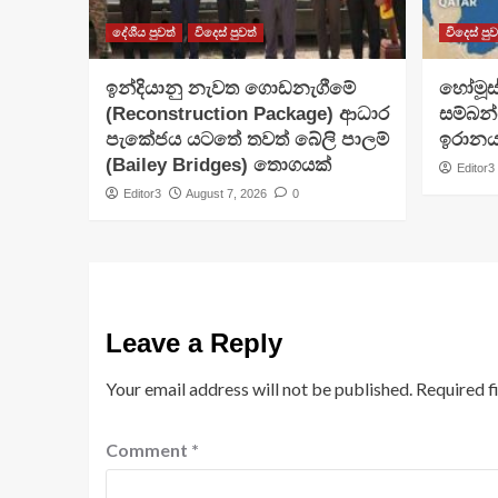
දේශීය පුවත්
විදෙස් පුවත්
විදෙස් පුව
ඉන්දියානු නැවත ගොඩනැගීමේ
හෝමූස්
(Reconstruction Package) ආධාර
සම්බන
පැකේජය යටතේ තවත් බේලි පාලම්
ඉරානය
(Bailey Bridges) තොගයක්
Editor3
Editor3
August 7, 2026
0
Leave a Reply
Your email address will not be published.
Required f
Comment
*