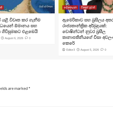
ත්
දේශපාලන
විදෙස් පුවත්
 යළි විවෘත කර ගැනීම
ඇමෙරිකාව සහ බ්‍රසීලය අත
්ධයෙන් ඕමානය සහ
රාජ්‍යතාන්ත්‍රික අර්බුදයක්:
 ගිවිසුමකට එළඹෙයි
වොෂින්ටන් නුවර බ්‍රසීල
තානාපතිනියගේ වීසා අවලංග
August 6, 2026
0
කෙරේ
Editor3
August 5, 2026
0
ields are marked
*