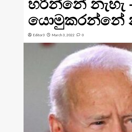
හරින්නේ නැහැ –
යොමුකරන්නේ න
Editor3
March 3, 2022
0