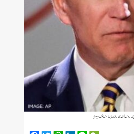
ඉලක්ක සපුරා ගන්නා තු