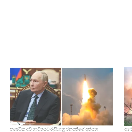
න්‍යෂ්ටික අවි භාවිතයට රුසියානු ජනපතිගේ අත්සන
අමෙර