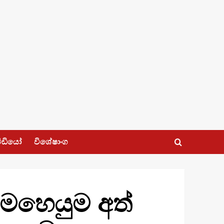
ීඩියෝ
විශේෂාංග
මෙහෙයුම අත්