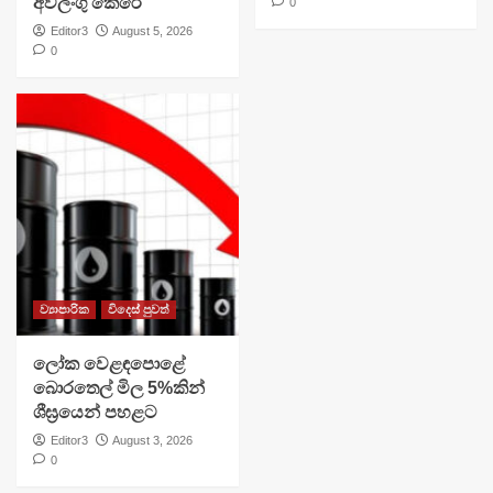
අවලංගු කෙරේ
0
Editor3
August 5, 2026
0
ව්‍යාපාරික
විදෙස් පුවත්
ලෝක වෙළඳපොළේ
බොරතෙල් මිල 5%කින්
ශීඝ්‍රයෙන් පහළට
Editor3
August 3, 2026
0