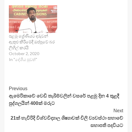
පළමු​ ශ්‍රේණියට දරුවන්
ඇතුළු කිරීමේදී ඔප්පුවේ බර
ලිහිල් කරයි
October 2, 2020
In "දේශීය පුවත්"
Continue
Previous
ඇමෙරිකාවේ වෙඩි තැබීම්වලින් වසරේ පළමු දින 4 තුළදී
Reading
පුද්ගලයින් 400ක් මරුට
Next
21ක් හැවිරිදි විශ්වවිද්‍යාල ශිෂ්‍යාවක් චිලි ව්‍යවස්ථා සභාවේ
සභාපති පදවියට