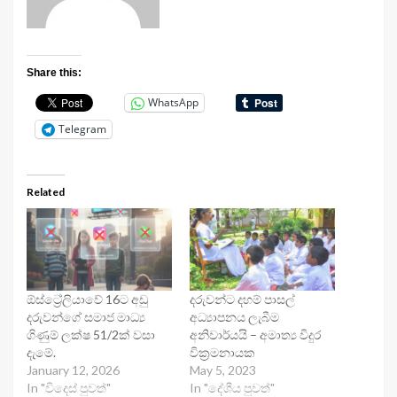
Share this:
WhatsApp
Telegram
Related
ඕස්ට්‍රේලියාවේ 16ට අඩු
දරුවන්ට දහම් පාසල්
දරුවන්ගේ සමාජ මාධ්‍ය
අධ්‍යාපනය ලැබීම
ගිණුම් ලක්ෂ 51/2ක් වසා
අනිවාර්යයි – අමාත්‍ය විදුර
දැමේ.
වික්‍රමනායක
January 12, 2026
May 5, 2023
In "විදෙස් පුවත්"
In "දේශීය පුවත්"