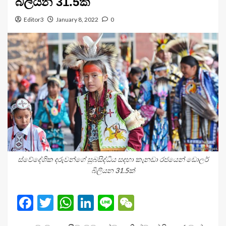
බිලියන 31.5ක්
Editor3
January 8, 2022
0
ස්වේදේශික දරුවන්ගේ සුබසිද්ධිය සදහා කැනඩා රජයෙන් ඩොලර්
බිලියන 31.5ක්
Facebook
Twitter
WhatsApp
LinkedIn
Line
WeChat