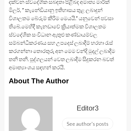
දක්වන ස්වදේශීක සබඳතා පිළිබද අමාත්‍ය මාර්ක්
මිලර්, ” කැනේඩියානු ඉතිහාසය තුළ ලබාදුන්
විශාලතම බේරුම් කිරිම මෙයයි.” යනුවෙන් පවසා
තිබේ.මෙහිදී කැනඩාවේ ක්‍රියාත්මක විශාලතම
ස්වදේශික සංවිධාන ඇතුළු කණ්ඩායම්වල
සම්බන්ධීකරණය සහ උපදෙස් ලබාදීම් හරහා රැස්
කරගන්නා තොරතුරු අන මෙම වන්දි මුදල් ලබාදීම
තනි තනි. පුද්ගලයන් වෙත ලබාදීම සිදුකරන බවත්
අමාත්‍යාංශය සඳහන් කරයි.
About The Author
Editor3
See author's posts