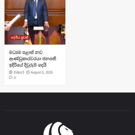
දේශීය පුවත්
මධ්‍යම පළාත් නව
ආණ්ඩුකාරවරයා ජනපති
ඉදිරියේ දිවුරුම් දෙයි
Editor3
August 5, 2026
0