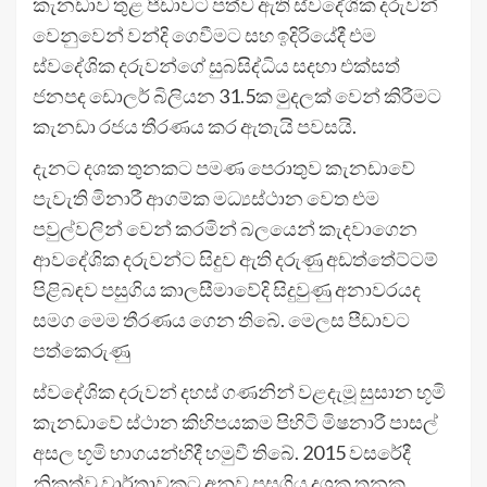
කැනඩාව තුළ පීඩාවට පත්ව ඇති ස්වදේශික දරුවන්
වෙනුවෙන් වන්දි ගෙවීමට සහ ඉදිරියේදී එම
ස්වදේශික දරුවන්ගේ සුබසිද්ධිය සදහා එක්සත්
ජනපද ඩොලර් බිලියන 31.5ක මුදලක් වෙන් කිරීමට
කැනඩා රජය තීරණය කර ඇතැයි පවසයි.
දැනට දශක තුනකට පමණ පෙරාතුව කැනඩාවේ
පැවැති මිනාරී ආගම්ක මධ්‍යස්ථාන වෙත එම
පවුල්වලින් වෙන් කරමින් බලයෙන් කැදවාගෙන
ආවදේශික දරුවන්ට සිදුව ඇති දරුණු අඩත්තේට්ටම්
පිළිබඳව පසුගිය කාලසීමාවේදි සිදුවුණු අනාවරයද
සමග මෙම තීරණය ගෙන තිබේ. මෙලස පීඩාවට
පත්කෙරුණු
ස්වදේශික දරුවන් දහස් ගණනින් වළදැමූ සුසාන භූමි
කැනඩාවේ ස්ථාන කිහිපයකම පිහිටි මිෂනාරී පාසල්
අසල භූමි භාගයන්හිදී හමුවී තිබේ. 2015 වසරේදී
නිකුත්වූ වාර්තාවකට අනුව පසුගිය දශක තුනක