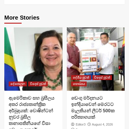
More Stories
දේශීය පුවත්
විදෙස් පුවත්
දේශපාලන
විදෙස් පුවත්
සෞඛ්‍යය
ඇමෙරිකාව සහ බ්‍රසීලය
ඩෙංගු මර්දනයට
අතර රාජ්‍යතාන්ත්‍රික
ඉන්දියාවෙන් මෙරටට
අර්බුදයක්: වොෂින්ටන්
මැලතියන් ලීටර් 500ක
නුවර බ්‍රසීල
පරිත්‍යාගයක්
තානාපතිනියගේ වීසා
Editor3
August 4, 2026