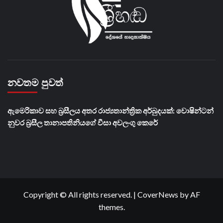
නවතම පුවත්
ඇමෙරිකාව සහ බ්‍රසීලය අතර රාජ්‍යතාන්ත්‍රික අර්බුදයක්: වොෂින්ටන්
නුවර බ්‍රසීල තානාපතිනියගේ වීසා අවලංගු කෙරේ
Copyright © All rights reserved.
|
CoverNews
by AF
themes.