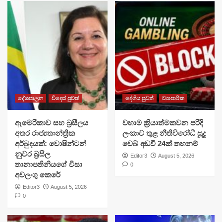
දේශපාලන
විදෙස් පුවත්
දේශීය පුවත්
ව්‍යාපාරික
ඇමෙරිකාව සහ බ්‍රසීලය
වහාම ක්‍රියාත්මකවන පරිදි
අතර රාජ්‍යතාන්ත්‍රික
ලංකාව තුළ නීතිවිරෝධී සූදු
අර්බුදයක්: වොෂින්ටන්
වෙබ් අඩවි 24ක් තහනම්
නුවර බ්‍රසීල
Editor3
August 5, 2026
තානාපතිනියගේ වීසා
0
අවලංගු කෙරේ
Editor3
August 5, 2026
0