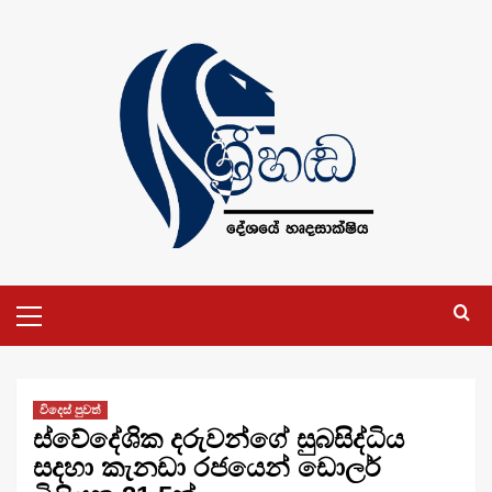
Skip
to
content
Primary
Menu
විදෙස් පුවත්
ස්වේදේශික දරුවන්ගේ සුබසිද්ධිය
සදහා කැනඩා රජයෙන් ඩොලර්