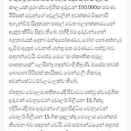
කාලයක් පුරා ස්වදේශික දරුවන් 150,000ක පමණ
පිරිසක් ඔවුන්ගේ පවුල්වලින් ඉවත්කර මිෂනාරී
ඉගැන්වීම් සිදුකරන පාසල් වෙත බලහත්කාරයෙන්
ඇතුළු කිරීම සිදුව තිබේ. එහිදී එම දරුවන්ගෙන්
බහුතරයක් දෙනා මන්දපෝෂණය, රෝග හෝ අත්හැර
දැමීම් ඇතුළු වෙනත් හේතු මත මරණයට පත්වූ බව
සඳහන්වෙයි. එසේම මෙය ‘සංස්කෘතික සමූල
ඝාතනයක්” ලෙසින්ද හඳුන්වා දී තිබුණි. එසේම තවත්
බොහෝ පිරිසක් කායිකව මෙන්ම ලිංගිකවද
අඩන්තේට්ටම්වලට ලක්ව තිබේ.
ඒඅනුව මෙලෙස අතීතයේදී පීඩාවට පත්වූ ස්වදේශික
දරුවන් වෙනුවෙන් ඩොලර් බිලියන 15.7ක්ද,
ඉදිරියේදි එම දරුවන්ගේ සුභසිද්ධිය වෙනුවෙන්
ඩොලර් බිලියන 15.7ක මුදලක්ද මෙලෙස වෙන්කර
තිබෙන බව සදහන් වෙයි. මේ සම්බන්ධයෙන් අදහස්