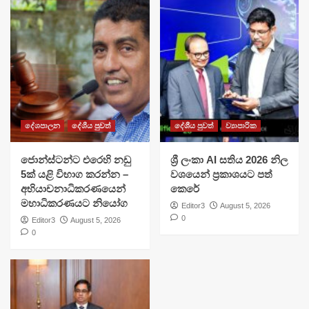
දේශපාලන
දේශීය පුවත්
දේශීය පුවත්
ව්‍යාපාරික
ජොන්ස්ටන්ට එරෙහි නඩු
ශ්‍රී ලංකා AI සතිය 2026 නිල
5ක් යළි විභාග කරන්න –
වශයෙන් ප්‍රකාශයට පත්
අභියාචනාධිකරණයෙන්
කෙරේ
මහාධිකරණයට නියෝග
Editor3
August 5, 2026
0
Editor3
August 5, 2026
0