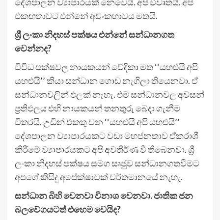
දේශපාලන ව්‍යාපාරයක් නෙවෙයි. අපි විවෘතයි. අපි
එකඟතාවට එන්නේ අවංකභාවය මතයි.
ශ්‍රී ලංකා නිදහස් පක්ෂය එන්නේ සන්ධානගත
වෙන්නද?
විවිධ පක්ෂවල නායකයන් වේදිකා මත ‘‘යහළුයි අපි
යහළුයි’’ කියා සන්ධාන ගොඩ නැගිලා තියෙනවා. ඒ
සන්ධානවලින් ඵලක් නැහැ. එම සන්ධානවල අවසන්
ප්‍රතිඵලය එහි නායකයන් තනතුරු බෙදා ගැනීම
විතරයි. උඩින් එකතු වන ‘‘යහළුයි අපි යහළුයි’’
දේශපාලන ව්‍යාපාරයකට වඩා මහජනතාව ඒකරාශී
කිරීමේ ව්‍යාපාරයකට අපි අවතීර්ණ වී තිබෙනවා. ශ්‍රී
ලංකා නිදහස් පක්ෂය සමග සෘජුව සන්ධානගතවීමට
අපගේ කිසිදු අපේක්ෂාවක් වර්තමානයේ නැහැ.
සන්ධාන බිහි වෙනවා විනාශ වෙනවා. ජාතික ජන
බලවේගයටත් එහෙම වෙයිද?