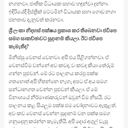
නගනවා. ජාතික විධායක සභාව හඳුන්වා දුන්නා.
ඉදිරියේදී දිස්ත්‍රික් මට්ටමින් විධායක සභා ගොඩ නගා
ජනතාව දැනුවත් කරනවා.
ශ්‍රී ලංකා නිදහස් පක්ෂය ප්‍රකාශ කර තිබෙනවා ජවිපෙ
සමග සාකච්ඡාවට සූදානම් කියලා. ඊට ජවිපෙ
කැමැතිද?
මිනිස්සු වෙනස් වෙනවා. අපි එය පිළිගන්නවා. ඒ
වෙනස්වීම වන්නේ අවංකවද, වංකවද කියා තේරුම්
ගන්න පුළුවන්. මේ රට පාලනය කරපු පක්ෂ
ගතහොත් අපි හිතන්නෙ නැහැ අපට ඒ අය සමග
සන්ධානගත වෙන්න පුළුවන් කියලා. ඒ මේ
විනාශයේ නිර්මාණකරුවන් ඔවුන් වීම නිසයි. රට
පාලනය කළ සියලුම පක්ෂ එම චෝදනාවට ඇතුළත්.
අවංකව වෙනස් වෙන්න සූදානම් වන පක්ෂ සමග
ගනුදෙනු කරන්න කැමැතියි. අපි දොර අගුල් වැසූ