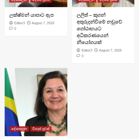
ලක්ෂ්මන් යාපාට ඇප
ලලිත් – කුගන්
අතුරුදන්වීමේ නඩුවේ
Editor3
August 7, 2026
ගෝඨාභයට
0
අධිකරණයෙන්
නියෝගයක්
Editor3
August 7, 2026
0
දේශපාලන
විදෙස් පුවත්