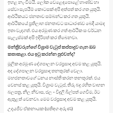
ඉහළ නැංවීමයි. ලෝක වෙළෙඳපොළේ භාණ්ඩ හා
සේවා සැපයීම් කොටසක් අපි අත්පත් කර ගත යුතුයි.
ආර්ථිකයට ජනතාව සම්බන්ධ කර ගත යුතුයි.
ආර්ථිකයේ ප්‍රතිලාභ ජනතාවට සාධාරණව බෙදී යාමද
ඉතා වැදගත්. එය අරමුණ කර ගත් ආර්ථික සංවර්ධන
සැලැස්මක් අපි ඉදිරිපත් කර තිබෙනවා.
මන්ත්‍රිවරුන්ගේ විශ්‍රාම වැටුප් කප්පාදුව ගැන ඔබ
කතාකළා. එය ඉටු කරන්න පුළුවන්ද?
මූලික අරමුණ දේශපාලන වරප්‍රසාද අවම කළ යුතුයි.
අද දේශපාලන වරප්‍රසාද තනතුරක් වෙලා.
මහජනතාවගේ ධනය නාස්ති කරන තනතුරක්. එය
වෙනස් කළ යුතුයි. විශ්‍රාම වැටුප්, තීරු බදු රහිත වාහන
බලපත්‍ර, නිල නිවාස, ජල – විදුලි බිල්පත් ගෙවීම, ඊට
ඇතුළත් වෙනවා. මෙම වරප්‍රසාද අවම කළ යුතුයි.
උදයජීව ඒකනායක (සතිඅග අරුණ)