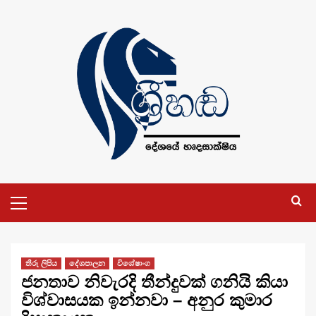
Skip
to
content
Primary
Menu
තීරු ලිපිය
දේශපාලන
විශේෂාංග
ජනතාව නිවැරදි තීන්දුවක් ගනියි කියා
විශ්වාසයක ඉන්නවා – අනුර කුමාර