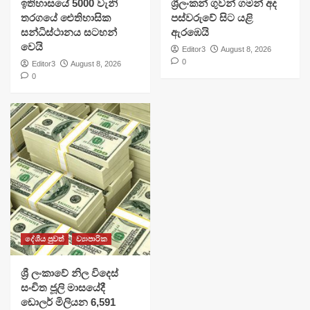
ඉතිහාසයේ 5000 වැනි
ශ්‍රීලංකන් ගුවන් ගමන් අද
තරගයේ ඓතිහාසික
පස්වරුවේ සිට යළි
සන්ධිස්ථානය සටහන්
ඇරඹෙයි
වෙයි
Editor3
August 8, 2026
0
Editor3
August 8, 2026
0
දේශීය පුවත්
ව්‍යාපාරික
ශ්‍රී ලංකාවේ නිල විදෙස්
සංචිත ජූලි මාසයේදී
ඩොලර් මිලියන 6,591