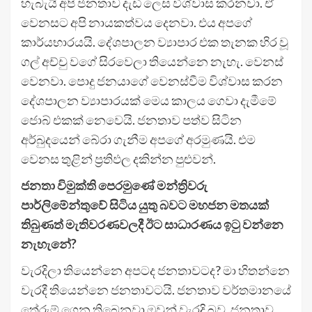
හැබැයි අපි ජනතාව දැඩි ලෙස විශ්වාස කරනවා. ඒ
වෙනසට අපි නායකත්වය දෙනවා. එය අපගේ
කාර්යභාරයයි. දේශපාලන ව්‍යාපාර එක තැනක හිර වූ
ගල් අච්චු වගේ සිරවෙලා තියෙන්නෙ නැහැ. වෙනස්
වෙනවා. පොදු ජනයාගේ වෙනස්වීම විශ්වාස කරන
දේශපාලන ව්‍යාපාරයක් මෙය කාලය ගෙවා දැමීමේ
ජොබ් එකක් නෙවෙයි. ජනතාව පත්ව සිටින
අර්බුදයෙන් බේරා ගැනීම අපගේ අරමුණයි. එම
වෙනස තුළින් ප්‍රතිඵල දකින්න පුළුවන්.
ජනතා විමුක්ති පෙරමුණේ මන්ත්‍රිවරු
පාර්ලිමේන්තුවේ සිටිය යුතු බවට මහජන මතයක්
තිබුණත් මැතිවරණවලදී ඊට සාධාරණය ඉටු වන්නෙ
නැහැනේ?
වැරදිලා තියෙන්නෙ අපටද ජනතාවටද? මා හිතන්නෙ
වැරදී තියෙන්නෙ ජනතාවටයි. ජනතාව වර්තමානයේ
තේරුම් ගෙන තිබෙනවා ඔවුන් වැරදි බව. ජනතාව