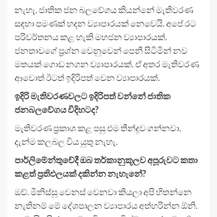
නැහැ. ජාතික ජන බලවේගය කියන්නේ මැතිවරණ
සඳහා පමණක් හදන ව්‍යාපාරයක් නෙවෙයි. අපේ රට
පරිවර්තනය කළ හැකි මහජන ව්‍යාපාරයක්.
ජනතාවගේ ප්‍රශ්න වෙනුවෙන් පෙනී සිටිමින් නව
මතයක් ගොඩ නගන ව්‍යාපාරයක්. ඒ අතර මැතිවරණ
ආවොත් ඊටත් ඉදිරිපත් වෙන ව්‍යාපාරයක්.
ඉදිරි මැතිවරණවලට ඉදිරිපත් වන්නේ ජාතික
ජනබලවේගය විදිහටද?
මැතිවරණ ප්‍රකාශ කළ පසු එම තීන්දුව ගන්නවා.
දැන්ම කලබල විය යුතු නැහැ.
පාර්ලිමේන්තුවේදී ඔබ තර්කානුකූලව අපූරුවට කතා
කළත් ප්‍රතිඵලයක් දකින්න නැහැනේ?
ඔව්. මිනිස්සු වෙනස් වෙනවා කියලා අපි හිතන්නෙ
නැතිනම් මේ දේශපාලන ව්‍යාපාරය අත්හරින්න ඕනි.