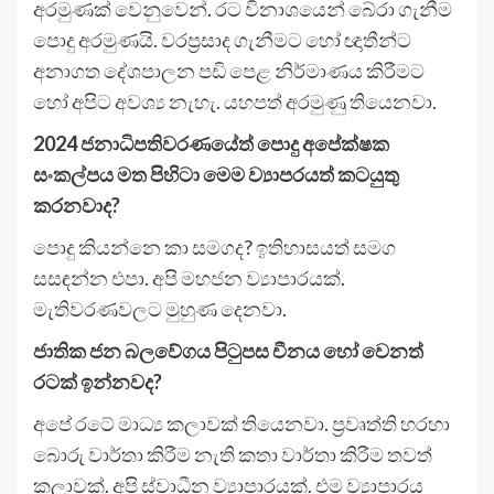
අරමුණක් වෙනුවෙන්. රට විනාශයෙන් බේරා ගැනීම
පොදු අරමුණයි. වරප්‍රසාද ගැනීමට හෝ ඥාතීන්ට
අනාගත දේශපාලන පඩි පෙළ නිර්මාණය කිරීමට
හෝ අපිට අවශ්‍ය නැහැ. යහපත් අරමුණු තියෙනවා.
2024 ජනාධිපතිවරණයේත් පොදු අපේක්ෂක
සංකල්පය මත පිහිටා මෙම ව්‍යාපරයත් කටයුතු
කරනවාද?
පොදු කියන්නෙ කා සමගද? ඉතිහාසයත් සමග
සසඳන්න එපා. අපි මහජන ව්‍යාපාරයක්.
මැතිවරණවලට මුහුණ දෙනවා.
ජාතික ජන බලවේගය පිටුපස චීනය හෝ වෙනත්
රටක් ඉන්නවද?
අපේ ර​ටේ මාධ්‍ය කලාවක් තියෙනවා. ප්‍රවෘත්ති හරහා
බොරු වාර්තා කිරීම නැති කතා වාර්තා කිරීම තවත්
කලාවක්. අපි ස්වාධීන ව්‍යාපාරයක්. එම ව්‍යාපාරය