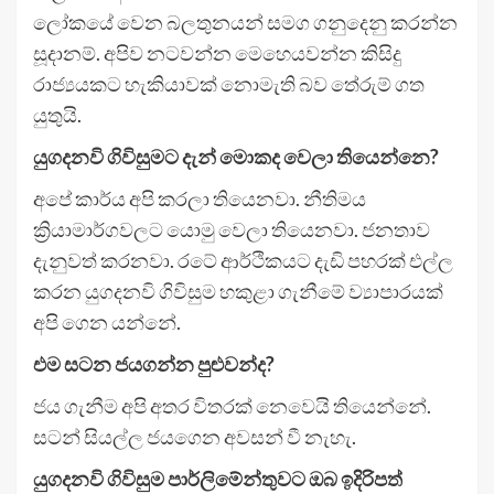
ලෝකයේ වෙන බලතුනයන් සමග ගනුදෙනු කරන්න
සූදානම්. අපිව නටවන්න මෙහෙයවන්න කිසිදු
රාජ්‍යයකට හැකියාවක් නොමැති බව තේරුම් ගත
යුතුයි.
යුගදනවි ගිවිසුමට දැන් මොකද වෙලා තියෙන්නෙ?
අපේ කාර්ය අපි කරලා තියෙනවා. නීතිමය
ක්‍රියාමාර්ගවලට යොමු වෙලා තියෙනවා. ජනතාව
දැනුවත් කරනවා. රටේ ආර්ථිකයට දැඩි පහරක් එල්ල
කරන යුගදනවි ගිවිසුම හකුළා ගැනීමේ ව්‍යාපාරයක්
අපි ගෙන යන්නේ.
එම සටන ජයගන්න පුළුවන්ද?
ජය ගැනීම අපි අතර විතරක් නෙවෙයි තියෙන්නේ.
සටන් සියල්ල ජයගෙන අවසන් වී නැහැ.
යුගදනවි ගිවිසුම පාර්ලිමේන්තුවට ඔබ ඉදිරිපත්