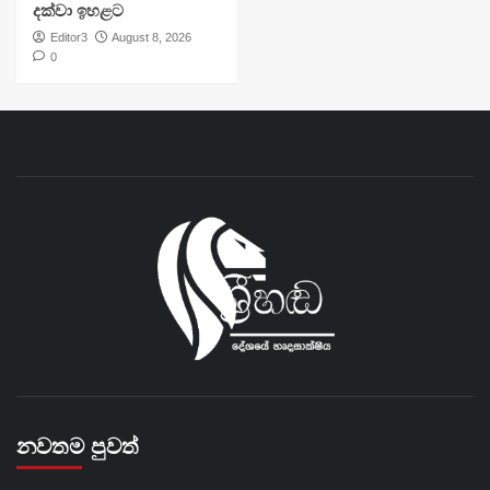
දක්වා ඉහළට
Editor3
August 8, 2026
0
නවතම පුවත්