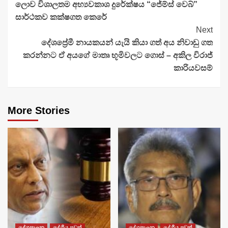
ලොව විශාලතම අභ්‍යවකාශ දුරේක්ෂය “ජේම්ස් වෙබ්”
Reading
සාර්ථකව කක්ෂගත කෙරේ
Next
දේශප්‍රේමී නායකයන් යැයි කියා ගත් අය නිවාඩු ගත
කරන්නට ඒ අයගේ මාතෘ භූමිවලට ගොස් – අකිල විරාජ්
කාරියවසම්
More Stories
දේශපාලන
දේශීය පුවත්
දේශපාලන
දේශීය පුවත්