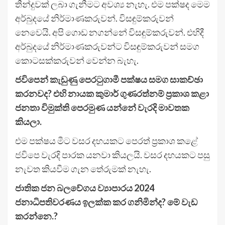
තීන්දුවක් ලබා ගැනීමට අවශ්‍ය නැහැ. එම පක්ෂද මෙම
අර්බුදයේ නිර්මාණකරුවන්. විසඳුම්කරුවන්
නෙවෙයි. අපි ගොඩ නගන්නේ විසඳුම්කරුවන්. එහිදී
අර්බුදයේ නිර්මාණකරුවන්ට විසඳුම්කරුවන් සමග
කොටසක්කරුවන් වෙන්න බැහැ.
ජවිපෙන් කැඩුණු පෙරටුගාමී පක්ෂය සමග සාකච්ඡා
කරනවද? එහි නායක කුමාර් ගුණරත්නම් ප්‍රකාශ කළා
ජනතා විමුක්ති පෙරමුණ යන්නේ වැරදි මාවතක
කියලා.
එම පක්ෂය මීට වසර දහයකට පෙරත් ප්‍රකාශ කළේ
ජවිපෙ වැරදි පාරක යනවා කියලයි. වසර දහයකට පසු
නැවත කියවීම ගැන තේරුමක් නැහැ.
ජාතික ජන බලවේගය ව්‍යාපාරය 2024
ජනාධිපතිවරණය ඉලක්ක කර ගනිමින්ද? මේ වැඩ
කරන්නෙ.?