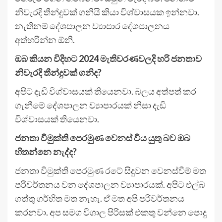
නිවැරදි තීන්දුවක් ගනියි කියා විශ්වාසයක ඉන්නවා.
නැතිනම් දේශපාලන ව්‍යාපාර දේශපාලනය
අත්හරින්න ඕනි.
ඔබ කියන විදිහට 2024 මැතිවරණවලදි හරි ජනතාව
නිවැරදි තීන්දුවක් ගනිද?
අපිට දැඩි විශ්වාසයක් තියෙනවා. බලය අත්පත් කර
ගැනීමේ දේශපාලන ව්‍යාපාරයක් නිසා දැඩි
විශ්වාසයක් තියෙනවා.
ජනතා විමුක්ති පෙරමුණ වෙනස් විය යුතු බව ඔබ
හිතන්නෙ නැද්ද?
ජනතා විමුක්ති පෙරමුණ රටේ සිදුවන වෙනස්වීම් මත
පරිවර්තනය වන දේශපාලන ව්‍යාපාරයක්. අපිට එල්බ
ගත්තු ගර්හිත මත නැහැ. ඒ මත අපි පරිවර්තනය
කරනවා. අප සමග විශාල පිරිසක් එකතු වන්නෙ පොදු