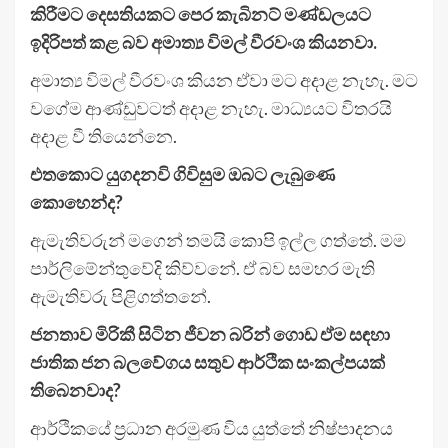
කිරීමට දෙසතියකට පෙර කැබිනට් මණ්ඩලයට
ඉදිරිපත් කළ බව අමාත්‍ය විමල් වීරවංශ කියනවා.
අමාත්‍ය විමල් වීරවංශ කියන ඒවා මට අදාළ නැහැ. මට
වගේම ආණ්ඩුවටත් අදාළ නැහැ. මාධ්‍යයට විතරයි
අදාළ වී තියෙන්නෙ.
එතකොට යුගදනවි ගිවිසුම ඔබට ලැබුණෙ
කොහෙන්ද?
ඇමැතිවරුන් මගෙන් තමයි කොපි ඉල්ල ගත්තේ. මම
පාර්ලිමේන්තුවේදි කිව්වනේ. ඒ බව සමහර මැති
ඇමැතිවරු පිළිගත්තනේ.
ජනතාව මිරිකී සිටින ජීවන බරින් ගොඩ ඒම සඳහා
ජාතික ජන බලවේගය සතුව ආර්ථික සංකල්පයක්
තිබෙනවාද?
ආර්ථිකයේ ප්‍රධාන අරමුණ විය යුත්තේ නිෂ්පාදනය