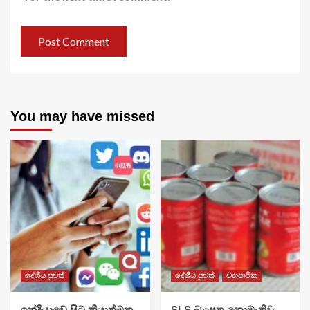
You may have missed
දේශීය පුවත්
දේශීය පුවත්
ව්‍යාපාරික
​ඉන්දියාවේ සිට ක්‍රියාත්මක
SLS බලපත්‍ර නොමැතිව