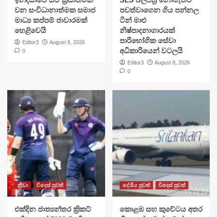
වන සංවිධානාත්මක සමාජ
පවත්වාගෙන ගිය පන්නල
මාධ්‍ය කප්පම් ජාවාරමක්
ටින් මාළු
හෙළිවෙයි
නිෂ්පාදනාගාරයක්
පාරිභෝගික සේවා
Editor3
August 8, 2026
අධිකාරියෙන් වටලයි
0
Editor3
August 8, 2026
0
ක්‍රීඩා
විදෙස් පුවත්
දේශීය පුවත්
විදෙස් පුවත්
එක්දින ජාත්‍යන්තර ක්‍රිකට්
​කොළඹ සහ කුවේටය අතර