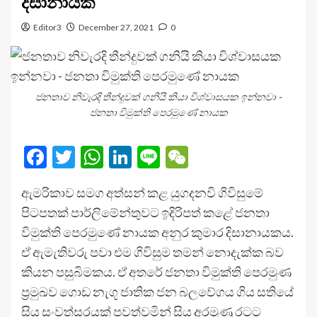
දිසානායක
Editor3
December 27, 2021
0
ජනතාව නිවැරදි තීන්දුවක් ගනියි කියා විශ්වාසයක ඉන්නවා -
ජනතා විමුක්ති පෙරමුණේ නායක
Facebook
Twitter
WhatsApp
LinkedIn
Line
WeChat
ඇමරිකාව සමග අත්සන් කළ යුගදනවි ගිවිසුමේ
පිටපතක් පාර්ලිමේන්තුවට ඉදිරිපත් කළේ ජනතා
විමුක්ති පෙරමුණේ නායක අනුර කුමාර දිසානායකය.
ඒ ඇමැතිවරු පවා එම ගිවිසුම තමන් නොදැක්ක බව
කියන පසුබිමකය. ඒ අතරේ ජනතා විමුක්ති පෙරමුණ
ප්‍රමුඛව ගොඩ නැගූ ජාතික ජන බලවේගය ගිය සතියේ
සිය සංවත්සරයක් පවත්වමින් සිය අරමුණු රටට