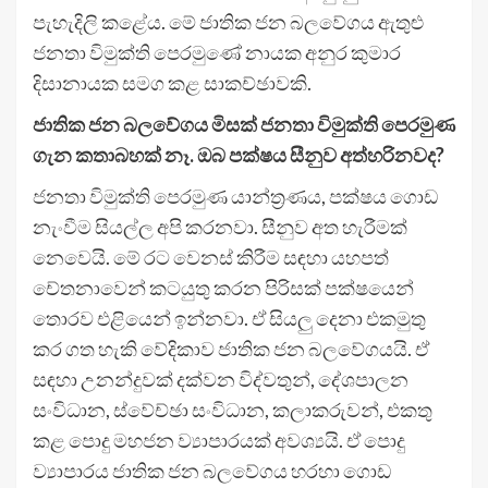
පැහැදිලි කළේය. මේ ජාතික ජන බලවේගය ඇතුළු
ජනතා විමුක්ති පෙරමුණේ නායක අනුර කුමාර
දිසානායක සමග කළ සාකච්ඡාවකි.
ජාතික ජන බලවේගය මිසක් ජනතා විමුක්ති පෙරමුණ
ගැන කතාබහක් නෑ. ඔබ පක්ෂය සීනුව අත්හරිනවද?
ජනතා විමුක්ති පෙරමුණ යාන්ත්‍රණය, පක්ෂය ගොඩ
නැංවීම සියල්ල අපි කරනවා. සීනුව අත හැරීමක්
නෙවෙයි. මේ රට වෙනස් කිරීම සඳහා යහපත්
චේතනාවෙන් කටයුතු කරන පිරිසක් පක්ෂයෙන්
තොරව එළියෙන් ඉන්නවා. ඒ සියලු දෙනා එකමුතු
කර ගත හැකි වේදිකාව ජාතික ජන බලවේගයයි. ඒ
සඳහා උනන්දුවක් දක්වන විද්වතුන්, දේශපාලන
සංවිධාන, ස්වේච්ඡා සංවිධාන, කලාකරුවන්, එකතු
කළ පොදු මහජන ව්‍යාපාරයක් අවශ්‍යයි. ඒ පොදු
ව්‍යාපාරය ජාතික ජන බලවේගය හරහා ගොඩ