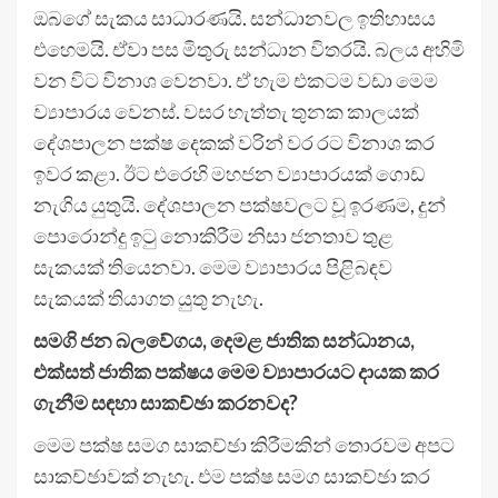
ඔබගේ සැකය සාධාරණයි. සන්ධානවල ඉතිහාසය
එහෙමයි. ඒවා පස මිතුරු සන්ධාන විතරයි. බලය අහිමි
වන විට විනාශ වෙනවා. ඒ හැම එකටම වඩා මෙම
ව්‍යාපාරය වෙනස්. වසර හැත්තැ තුනක කාලයක්
දේශපාලන පක්ෂ දෙකක් වරින් වර රට විනාශ කර
ඉවර කළා. ඊට එරෙහි මහජන ව්‍යාපාරයක් ගොඩ
නැගිය යුතුයි. දේශපාලන පක්ෂවලට වූ ඉරණම, දුන්
පොරොන්දු ඉටු නොකිරීම නිසා ජනතාව තුළ
සැකයක් තියෙනවා. මෙම ව්‍යාපාරය පිළිබඳව
සැකයක් තියාගත යුතු නැහැ.
සමගි ජන බලවේගය, දෙමළ ජාතික සන්ධානය,
එක්සත් ජාතික පක්ෂය මෙම ව්‍යාපාරයට දායක කර
ගැනීම සඳහා සාකච්ඡා කරනවද?
මෙම පක්ෂ සමග සාකච්ඡා කිරීමකින් තොරවම අපට
සාකච්ඡාවක් නැහැ. එම පක්ෂ සමග සාකච්ඡා කර