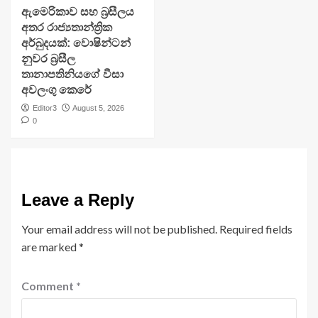
ඇමෙරිකාව සහ බ්‍රසීලය
අතර රාජ්‍යතාන්ත්‍රික
අර්බුදයක්: වොෂින්ටන්
නුවර බ්‍රසීල
තානාපතිනියගේ වීසා
අවලංගු කෙරේ
Editor3
August 5, 2026
0
Leave a Reply
Your email address will not be published.
Required fields
are marked
*
Comment
*