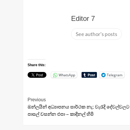
Editor 7
See author's posts
Share this:
WhatsApp
Telegram
Continue
Previous
ඔන්ලයින් අධ්‍යාපනය සාර්ථක නැ; වැරැදි දේවල්වල
Reading
පාසල් වසන්න එපා – කාදිනල් හිමි