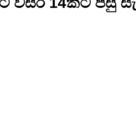
ට වසර 14කට පසු සැ