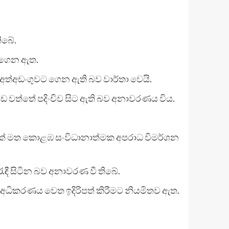
ිබේ.
ට ගෙන ඇත.
අත්අඩංගුවට ගෙන ඇති බව වාර්තා වෙයි.
ත්තේ පදිංචිව සිට ඇති බව අනාවරණය විය.
ගයක් මත කොළඹ සංවිධානාත්මක අපරාධ විමර්ශන
රැඳී සිටින බව අනාවරණ වී තිබේ.
් අධිකරණය වෙත ඉදිරිපත් කිරීමට නියමිතව ඇත.