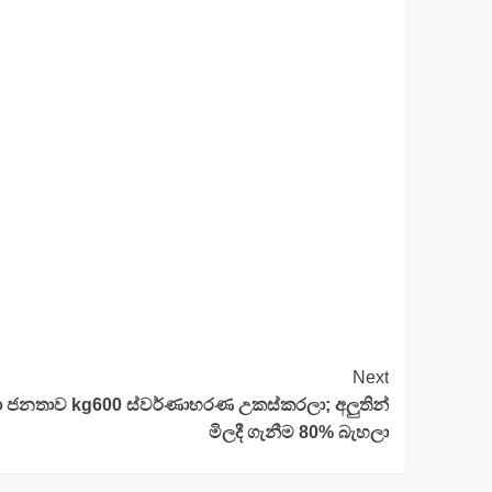
Next
රා ජනතාව kg600 ස්වර්ණාභරණ උකස්කරලා; අලුතින්
මිලදී ගැනීම 80% බැහලා