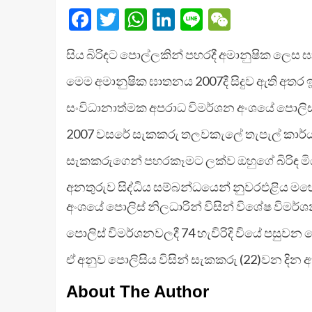
Facebook
Twitter
WhatsApp
LinkedIn
Line
WeChat
සිය බිරිඳට පොල්ලකින් පහරදී අමානුෂික ලෙස 
මෙම අමානුෂික ඝාතනය 2007දී සිදුව ඇති අත
සංවිධානාත්මක අපරාධ විමර්ශන අංශයේ පොලිස්
2007 වසරේ සැකකරු තලවකැලේ තැපැල් කාර්
සැකකරුගෙන් පහරකෑමට ලක්ව ඔහුගේ බිරිඳ මියය
අනතුරුව සිද්ධිය සම්බන්ධයෙන් නුවරඑළිය මහ
අංශයේ පොලිස් නිලධාරින් විසින් විශේෂ විමර
පොලිස් විමර්ශනවලදී 74 හැවිරිදි වියේ පසුවන 
ඒ අනුව පොලිසිය විසින් සැකකරු (22)වන දින 
About The Author