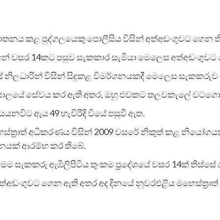
ඝාතනය කළ පුද්ගලයෙකු පොලීසිය විසින් අත්අඩංගුවට ගෙන ත
ර ඉන් වසර 14කට පසුව සැකකාර සැමියා මෙලෙස අත්අඩංගුව
 නිලධාරින් විසින් සිදුකළ විමර්ශනයකදී මෙලෙස සැකකරුව 
යාලයේ සේවය කර ඇති අතර, ඔහු එවකට තලවකැලේ වටගොඩ ව
නවිට ඇය 49 හැවිරිදි වියේ පසුවී ඇත.
ෙස්ත්‍රාත් අධිකරණය විසින් 2009 වසරේ නිකුත් කළ නියෝ
්ශනයක් ආරම්භ කර තිබේ.
මෙම සැකකරු ඇඹිලිපිටිය තුංකම ප්‍රදේශයේ වසර 14ක් තිස්සේ 
අත්අඩංගුවට ගෙන ඇති අතර අද දිනයේ නුවරඑළිය මහෙස්ත්‍රාත