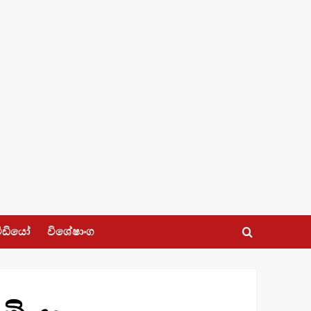
ීඩියෝ
විශේෂාංග