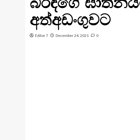
බිරිඳගේ ඝාතනය
අත්අඩංගුවට
Editor 7
December 24, 2021
0