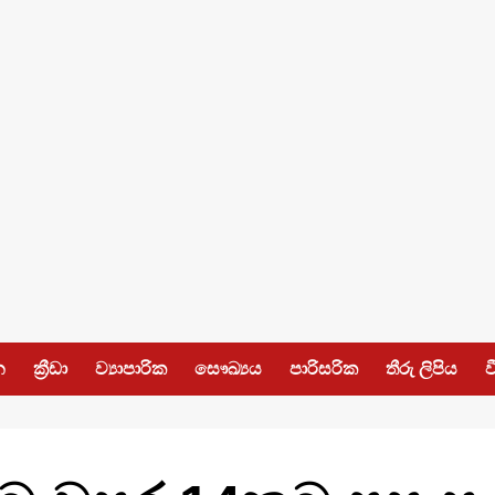
න
ක්‍රීඩා
ව්‍යාපාරික
සෞඛ්‍යය
පාරිසරික
තීරු ලිපිය
ව