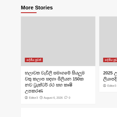
More Stories
දේශීය පුවත්
දේශීය පුව
හලාවත වැවිලි සමාගමේ සියලුම
​2025 උ
වතු කලාප සඳහා මිලියන 150ක
ලියාපදි
නව ට්‍රැක්ටර් රථ සහ කෘෂි
Editor3
උපකරණ
Editor3
August 6, 2026
0