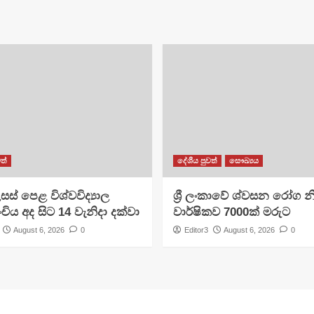
ත්
දේශීය පුවත්
සෞඛ්‍යය
සස් පෙළ විශ්වවිද්‍යාල
ශ්‍රී ලංකාවේ ශ්වසන රෝග න
ංචිය අද සිට 14 වැනිදා දක්වා
වාර්ෂිකව 7000ක් මරුට
August 6, 2026
0
Editor3
August 6, 2026
0