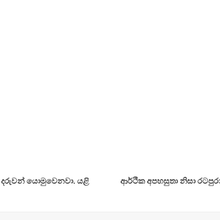
ට දරුවන් යොමුවෙනවා. යළි
ආර්ථික අපහසුතා නිසා රටපු