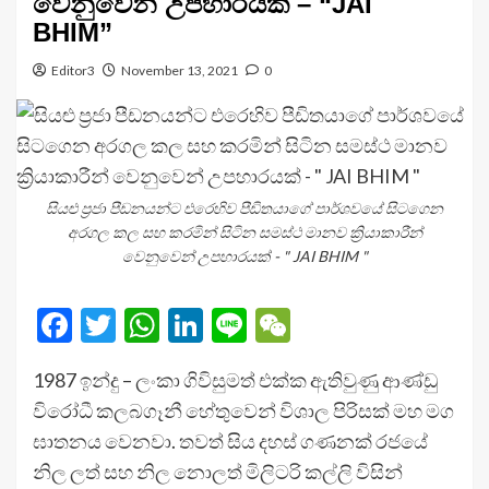
වෙනුවෙන් උපහාරයක් – “JAI
BHIM”
Editor3
November 13, 2021
0
සියළු ප්‍රජා පීඩනයන්ට එරෙහිව පීඩිතයාගේ පාර්ශවයේ සිටගෙන
අරගල කල සහ කරමින් සිටින සමස්ථ මානව ක්‍රියාකාරීන්
වෙනුවෙන් උපහාරයක් - " JAI BHIM "
Facebook
Twitter
WhatsApp
LinkedIn
Line
WeChat
1987 ඉන්දු – ලංකා ගිවිසුමත් එක්ක ඇතිවුණු ආණ්ඩු
විරෝධී කලබගෑනී හේතුවෙන් විශාල පිරිසක් මහ මග
ඝාතනය වෙනවා. තවත් සිය දහස් ගණනක් රජයේ
නිල ලත් සහ නිල නොලත් මිලිටරි කල්ලි විසින්