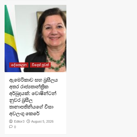
දේශපාලන
විදෙස් පුවත්
ඇමෙරිකාව සහ බ්‍රසීලය
අතර රාජ්‍යතාන්ත්‍රික
අර්බුදයක්: වොෂින්ටන්
නුවර බ්‍රසීල
තානාපතිනියගේ වීසා
අවලංගු කෙරේ
Editor3
August 5, 2026
0