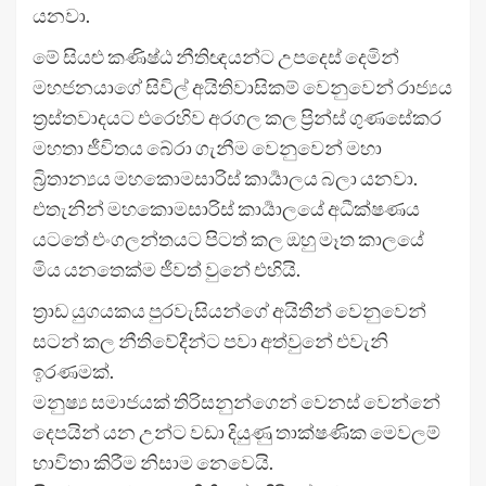
යනවා.
මේ සියළු කණිෂ්ඨ නීතිඥයන්ට උපදෙස් දෙමින්
මහජනයාගේ සිවිල් අයිතිවාසිකම් වෙනුවෙන් රාජ්‍යය
ත්‍රස්තවාදයට එරෙහිව අරගල කල ප්‍රින්ස් ගුණසේකර
මහතා ජීවිතය බේරා ගැනීම වෙනුවෙන් මහා
බ්‍රිතාන්‍යය මහකොමසාරිස් කාර්‍යාලය බලා යනවා.
එතැනින් මහකොමසාරිස් කාර්‍යාලයේ අධීක්ෂණය
යටතේ එංගලන්තයට පිටත් කල ඔහු මෑත කාලයේ
මිය යනතෙක්ම ජීවත් වුනේ එහියි.
ත්‍රාඩ යුගයකය පුරවැසියන්ගේ අයිතීන් වෙනුවෙන්
සටන් කල නීතිවේදීන්ට පවා අත්වුනේ එවැනි
ඉරණමක්.
මනුෂ්‍ය සමාජයක් තිරිසනුන්ගෙන් වෙනස් වෙන්නේ
දෙපයින් යන උන්ට වඩා දියුණු තාක්ෂණික මෙවලම්
භාවිතා කිරීම නිසාම නෙවෙයි.