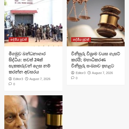
දේශීය පුවත්
දේශීය පුවත්
මීගමුව බන්ධනාගාර
විනිසුරු විශ්‍රාම වයස ගැසට්
සිද්ධිය: තවත් 24ක්
කරයි; මහාධිකරණ
සැකකරුවන් ලෙස නම්
විනිසුරු සංඛ්‍යාව ඉහළට
කරන්න අවසරය
Editor3
August 7, 2026
0
Editor3
August 7, 2026
0