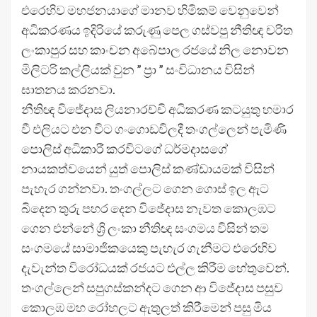
එරෙහිව මහජනයාගේ මානව හිමිකම් වෙනුවෙන්
අධිකරණය ඉදිරියේ කරුණු පෙල ගස්වපු නීතිඥ චරිත
ලංකාපුර සහ කාංචන අබේපාල රජයේ නිල නොවන
මිලිටරි කල්ලියක් වුන ” ප්‍රා ” සංවිධානය විසින්
ඝාතනය කරනවා.
නීතිඥ විජේදාස ලියනාරච්චි අධිකරණ කටයුතු හමාර
වී එලියට එන විට ගංගොඩවිලදී තංගල්ලෙන් පැමිණි
පොලිස් අධිකාරී කරවිටගේ ධර්මදාසගේ
නායකත්වයෙන් යුත් පොලිස් කණ්ඩායමක් විසින්
පැහැර ගන්නවා. තංගල්ලට ගෙන ගොස් ඉල ඇට
බිදෙන තුරු පහර දෙන විජේදාස නැවත කොලඹට
ගෙන එන්නේ ශ්‍රි ලංකා නීතිඥ සංගමය විසින් තම
සංගමයේ සාමාජිකයෙකු පැහැර ගැනීමට එරෙහිව
දැවැන්ත විරෝධයක් රජයට එල්ල කිරීම හේතුවෙන්.
තංගල්ලෙන් සපුගස්කන්දට ගෙන ආ විජේදාස පසුව
කොලඹ මහ රෝහලට ඇතුලත් කිරීමෙන් පසු මිය