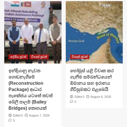
දේශීය පුවත්
විදෙස් පුවත්
විදෙස් පුවත්
ඉන්දියානු නැවත
හෝමූස් යළි විවෘත කර
ගොඩනැගීමේ
ගැනීම සම්බන්ධයෙන්
(Reconstruction
ඕමානය සහ ඉරානය
Package) ආධාර
ගිවිසුමකට එළඹෙයි
පැකේජය යටතේ තවත්
Editor3
August 6, 2026
බේලි පාලම් (Bailey
0
Bridges) තොගයක්
Editor3
August 7, 2026
0