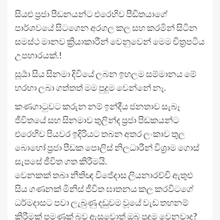
සියළු ප්‍රජා පීඩනයන්ට එරෙහිව පීඩිතයාගේ
පාර්ශවයේ සිටගෙන අරගල කල සහ කරමින් සිටින
සමස්ථ මානව ක්‍රියාකාරීන් වෙනුවෙන් මෙම චිත්‍රපටිය
උපහාරයක්.!
සූර්‍යා සිය සිනමා දිවියේ ලබන ඉහලම සම්මානය මේ
හරහා ලබා ගත්තත් මම පුදුම වෙන්නේ නෑ.
කණගාටුවට කරුන නම් ඉන්දීය ජනතාව සැබෑ
ජීවිතයේ සහ සිනමාව තුලින්ද ප්‍රජා පීඩකයන්ට
එරෙහිව පියවර ඉදිරියට තබන අතර ලංකාව තුල
බොහෝ ප්‍රජා පීඩක පොලිස් නිලධාරීන් විශ්‍රාම ගොස්
සැපසේ ජීවිත ගත කිරීමයි.
වෙනකක් තබා නීතිඥ විජේදාස ලියනාරච්චි ඇතුළු
සිය ගණනක් මිනිස් ජීවිත ඝාතනය කල කරවිටගේ
ධර්මදාසට පවා ලැබුණු දඩුවම වූයේ වැඩ තහනම්
කිරීමක් පමණක් බව ඇසුවොත් ඔබ පුදුම වෙනවාද?