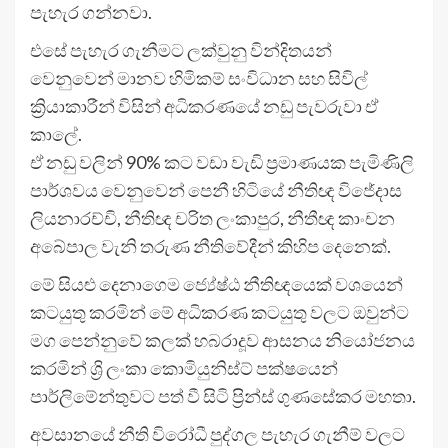
පැහැර ගන්නවා.
එසේ පැහැර ගැනීමට ලක්වුනු වින්දිතයන්
වෙනුවෙන් මානව හිමිකම් සංවිධාන සහ සිවිල්
ක්‍රියාකාරීන් විසින් අධිකරණයේ නඩු පැවරුවා ඒ
කාලේ.
ඒ නඩු වලින් 90% කට වඩා වැඩි ප්‍රමාණයක පැමිණිලි
පාර්ශවය වෙනුවෙන් පෙනී හිටියේ නීතිඥ විජේදාස
ලියනාරච්චි, නීතිඥ චරිත ලංකාපුර, නීතීඥ කාංචන
අබේපාල වැනි තරුණ නීතිවේදීන් කිහිප දෙනෙක්.
මේ සියළු දෙනාගෙම ජ්‍යේෂ්ඨ නීතිඥයෙක් වශයෙන්
කටයුතු කරමින් මේ අධිකරණ කටයුතු වලට ඔවුන්ට
මග පෙන්නුවේ කලක් හබරාදූව ආසනය නියෝජනය
කරමින් ශ්‍රි ලංකා කොමියුනිස්ට් පක්ෂයෙන්
පාර්ලිමේන්තුවට පත් වී සිටි ප්‍රින්ස් ගුණසේකර මහතා.
අවසානයේ නීති විරෝධී පුද්ගල පැහැර ගැනීම් වලට