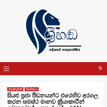
Skip
to
content
Primary
Menu
විදෙස් පුවත්
විශේෂාංග
සියළු ප්‍රජා පීඩනයන්ට එරෙහිව අරගල
කරන සමස්ථ මානව ක්‍රියාකාරීන්