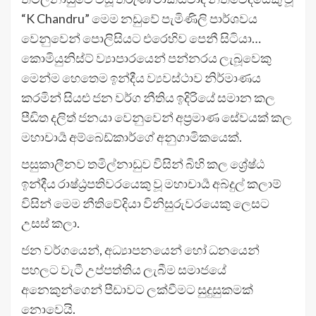
“K Chandru” මෙම නඩුවේ පැමිණිලි පාර්ශවය
වෙනුවෙන් පොලිසියට එරෙහිව පෙනී සිටියා…
කොමියුනිස්ට් ව්‍යාපාරයෙන් පන්නරය ලැබූවෙකු
මෙන්ම හෙතෙම ඉන්දීය ව්‍යවස්ථාව නිර්මාණය
කරමින් සියළු ජන වර්ග නීතිය ඉදිරියේ සමාන කල
පීඩිත දලිත් ජනයා වෙනුවෙන් අප්‍රමාණ සේවයක් කල
මහාචාර්‍ය අම්බෙඩ්කාර්ගේ අනුගාමිකයෙක්.
පසුකාලීනව තමිල්නාඩුව විසින් බිහි කල ශ්‍රේෂ්ඨ
ඉන්දීය රාෂ්ඨ්‍රපතිවරයෙකු වූ මහාචාර්‍ය අබ්දුල් කලාම්
විසින් මෙම නීතිවේදියා විනිසුරුවරයෙකු ලෙසට
උසස් කලා.
ජන වර්ගයෙන්, අධ්‍යාපනයෙන් හෝ ධනයෙන්
පහලට වැටී උප්පත්තිය ලැබීම සමාජයේ
අනෙකුන්ගෙන් පීඩාවට ලක්වීමට සුදුසුකමක්
නොවෙයි.