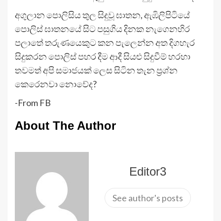
අගුලාන පොලිසිය තුල සිදුවූ ඝාතන, ඇඹිලිපිටියේ
පොලිස් ඝාතනයේ සිට පසුගිය දිනක නැගෙනහිර
පලාතේ තරුණයෙකුට කන පැලෙන්න අත දිගහැර
සිදුකරන පොලිස් පහර දීම ආදී සියළු සිදුවීම් හරහා
තවමත් අපි සමාජයක් ලෙස සිටින තැන ප්‍රශ්න
කෙරෙනවා නොවේද?
-From FB
About The Author
Editor3
See author's posts