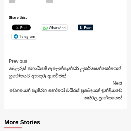
Share this:
WhatsApp
Telegram
Continue
Previous
බෙලරූස් ජනාධිපති ඇලෙක්සැන්ඩර් ලුකර්ෂෙන්කෝගෙන්
Reading
යුරෝපයට අනතුරු ඇගවීමක්
Next
වේගයෙන් පැතිරන නෝරෝ වයිරස් ප්‍රබේදයක් ඉන්දියාවේ
කේරල ප්‍රාන්තයෙන්
More Stories