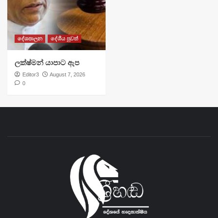
දේශපාලන
දේශීය පුවත්
ලක්ෂ්මන් යාපාට ඇප
Editor3
August 7, 2026
0