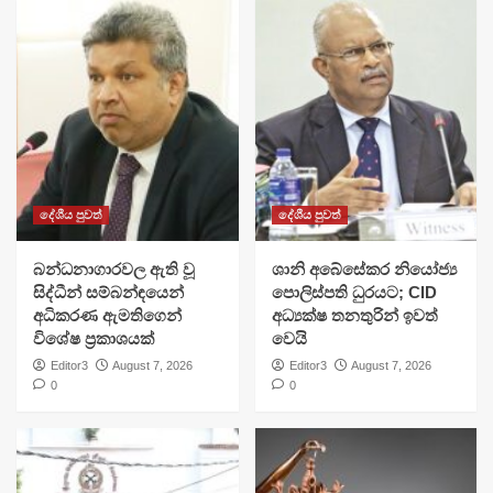
දේශීය පුවත්
දේශීය පුවත්
බන්ධනාගාරවල ඇති වූ
ශානි අබේසේකර නියෝජ්‍ය
සිද්ධීන් සම්බන්ඳයෙන්
පොලිස්පති ධුරයට; CID
අධිකරණ ඇමතිගෙන්
අධ්‍යක්ෂ තනතුරින් ඉවත්
විශේෂ ප්‍රකාශයක්
වෙයි
Editor3
August 7, 2026
Editor3
August 7, 2026
0
0