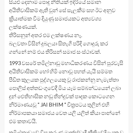
සියළු දෙනාම පොදු නීතියක් ඉදිරියේ සමාන
අයිතිවාසිකම් ඇති වුන් සේ සැලකීම සහ ඊට අනුව
ක්‍රියාත්මක වීම දියුණු සමාජයකට අත්‍යවශ්‍ය
ලක්ෂණයක්.
තිරිසනුන් අතර එම ලක්ෂණය නෑ.
බලවතා විසින් දුබලයා සිතැගි පරිදි ගොදුරු කර
ගන්නේ නම් එය තිරිසන් සමාජ සංස්ථාවක්.
1993 වසරේ තමිල්නාඩු මහාධිකරණය විසින් පුරවැසි
අයිතිවාසිකම් හෝ හිමි නොවූ පහත් යැයි සම්මත
පීඩිත කුලයක පුද්ගලයෙකු වූ රාජකන්නු නැමැත්තා
පොලිස් අත්තඩංගුවේදී මිය යෑම සම්බන්ධයෙන් ලබා
දුන් ඓතිහාසික නඩු තීන්දුවක් පාදක කොටගෙන
නිර්මාණයවූ ” JAI BHIM ” චිත්‍රපටය තුලින් එහි
නිර්මාපකයා සමාජය වෙත යලි යලිත් කියා පාන්නේ
එම කතාවයි.
තමිල්නාඩුවේ විසූ තරුණ මාක්ස්වාදී නීතිවේදියෙකු වූ