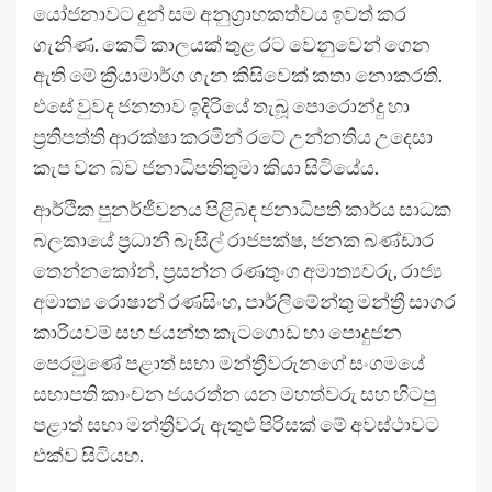
යෝජනාවට දුන් සම අනුග්‍රාහකත්වය ඉවත් කර
ගැනිණ. කෙටි කාලයක් තුළ රට වෙනුවෙන් ගෙන
ඇති මේ ක්‍රියාමාර්ග ගැන කිසිවෙක් කතා නොකරති.
එසේ වුවද ජනතාව ඉදිරියේ තැබූ පොරොන්දු හා
ප්‍රතිපත්ති ආරක්ෂා කරමින් රටේ උන්නතිය උදෙසා
කැප වන බව ජනාධිපතිතුමා කියා සිටියේය.
ආර්ථික පුනර්ජීවනය පිළිබඳ ජනාධිපති කාර්ය සාධක
බලකායේ ප්‍රධානී බැසිල් රාජපක්ෂ, ජනක බණ්ඩාර
තෙන්නකෝන්, ප්‍රසන්න රණතුංග අමාත්‍යවරු, රාජ්‍ය
අමාත්‍ය රොෂාන් රණසිංහ, පාර්ලිමේන්තු මන්ත්‍රී සාගර
කාරියවම් සහ ජයන්ත කැටගොඩ හා පොදුජන
පෙරමුණේ පළාත් සභා මන්ත්‍රීවරුනගේ සංගමයේ
සභාපති කාංචන ජයරත්න යන මහත්වරු සහ හිටපු
පළාත් සභා මන්ත්‍රීවරු ඇතුළු පිරිසක් මේ අවස්ථාවට
එක්ව සිටියහ.