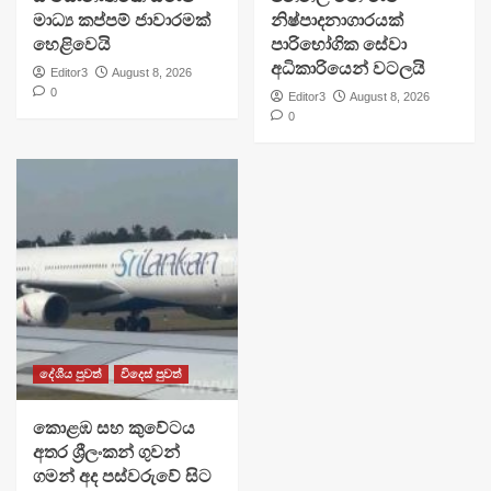
මාධ්‍ය කප්පම් ජාවාරමක්
නිෂ්පාදනාගාරයක්
හෙළිවෙයි
පාරිභෝගික සේවා
අධිකාරියෙන් වටලයි
Editor3
August 8, 2026
0
Editor3
August 8, 2026
0
දේශීය පුවත්
විදෙස් පුවත්
​කොළඹ සහ කුවේටය
අතර ශ්‍රීලංකන් ගුවන්
ගමන් අද පස්වරුවේ සිට