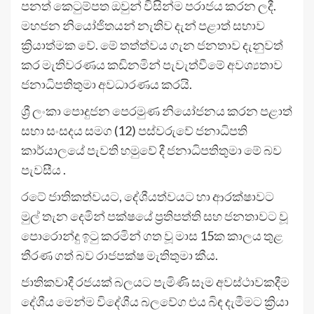
පනත් කෙටුම්පත ඔවුන් විසින්ම පරාජය කරන ලදී.
මහජන නියෝජිතයන් නැතිව දැන් පළාත් සභාව
ක්‍රියාත්මක වේ. මේ තත්ත්වය ගැන ජනතාව දැනුවත්
කර මැතිවරණය කඩිනමින් පැවැත්වීමේ අවශ්‍යතාව
ජනාධිපතිතුමා අවධාරණය කරයි.
ශ්‍රී ලංකා පොදුජන පෙරමුණ නියෝජනය කරන පළාත්
සභා සංසදය සමග (12) පස්වරුවේ ජනාධිපති
කාර්යාලයේ පැවති හමුවේ දී ජනාධිපතිතුමා මේ බව
පැවසීය .
රටේ ජාතිකත්වයට, දේශීයත්වයට හා ආරක්ෂාවට
මුල් තැන දෙමින් පක්ෂයේ ප්‍රතිපත්ති සහ ජනතාවට වූ
පොරොන්දු ඉටු කරමින් ගත වූ මාස 15ක කාලය තුළ
තීරණ ගත් බව රාජපක්ෂ මැතිතුමා කීය.
ජාතිකවාදී රජයක් බලයට පැමිණි සෑම අවස්ථාවකදීම
දේශීය මෙන්ම විදේශීය බලවේග එය බිඳ දැමීමට ක්‍රියා