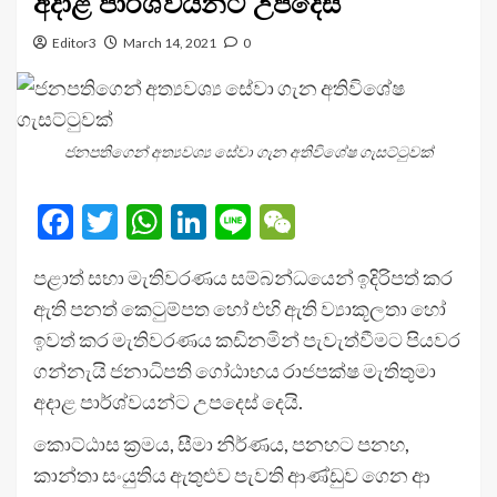
අදාළ පාර්ශ්වයන්ට උපදෙස්
Editor3
March 14, 2021
0
ජනපතිගෙන් අත්‍යවශ්‍ය සේවා ගැන අතිවිශේෂ ගැසට්ටුවක්
Facebook
Twitter
WhatsApp
LinkedIn
Line
WeChat
පළාත් සභා මැතිවරණය සම්බන්ධයෙන් ඉදිරිපත් කර
ඇති පනත් කෙටුම්පත හෝ එහි ඇති ව්‍යාකූලතා හෝ
ඉවත් කර මැතිවරණය කඩිනමින් පැවැත්වීමට පියවර
ගන්නැයි ජනාධිපති ගෝඨාභය රාජපක්ෂ මැතිතුමා
අදාළ පාර්ශ්වයන්ට උපදෙස් දෙයි.
කොට්ඨාස ක්‍රමය, සීමා නිර්ණය, පනහට පනහ,
කාන්තා සංයුතිය ඇතුළුව පැවති ආණ්ඩුව ගෙන ආ