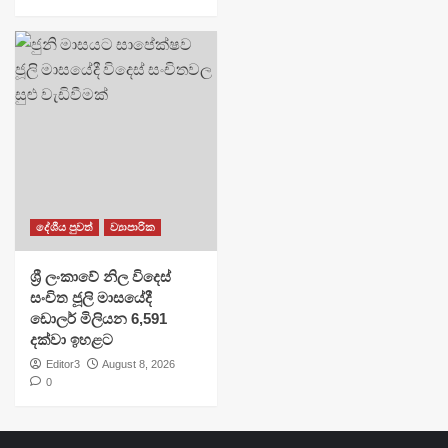
දේශීය පුවත්
ව්‍යාපාරික
ශ්‍රී ලංකාවේ නිල විදෙස්
සංචිත ජූලි මාසයේදී
ඩොලර් මිලියන 6,591
දක්වා ඉහළට
Editor3
August 8, 2026
0