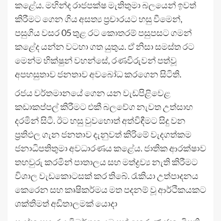
කළේය. මහින්ද රාජපක්ෂ මැතිතුමා බලයෙන් ඉවත්
කිරීමට ගෙන ගිය අසත්‍ය ප්‍රචාරයට හසු වීමෙන්,
පසුගිය වසර 05 තුළ රට කොතරම් පසුපසට ගමන්
කළේද යන්න වටහා ගත යුතුය. ඒ නිසා සමස්ත රට
මෙන්ම භික්ෂුන් වහන්සේ, රණවිරුවන් පත්වූ
අපහසුතාව ජනතාව අවබෝධ කරගෙන සිටිති.
රජය වර්තමානයේ ගෙන යන වැඩපිළිවෙළ
කඩාකප්පල් කිරීමට එකී බලවේග නැවත උත්සාහ
දරමින් සිටී. ඊට හසු වුවහොත් අත්විඳීමට සිදු වන
ප්‍රතිඵල ගැන ජනතාව දැනුවත් කිරිමේ වැදගත්කම
ජනාධිපතිතුමා අවධාරණය කළේය. ජාතික ආරක්ෂාව
තහවුරු කරමින් පාතාලය සහ මත්ද්‍රව්‍ය නැති කිරීමට
විශාල වැඩකොටසක් කර තිබේ. රැකියා උත්පාදනය
කෙරෙන සහ කෘෂිකර්මය මත පදනම් වූ ආර්ථිකයකට
ශක්තිමත් අඩිතාලමක් යොදා