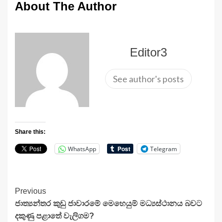
About The Author
Editor3
See author's posts
Share this:
WhatsApp
Telegram
Continue
Previous
ජාත්‍යන්තර කුඩු ජාවාරමේ මෙහෙයුම් මධ්‍යස්ථානය බවට
Reading
දකුණු පළාතේ වැලිගම?