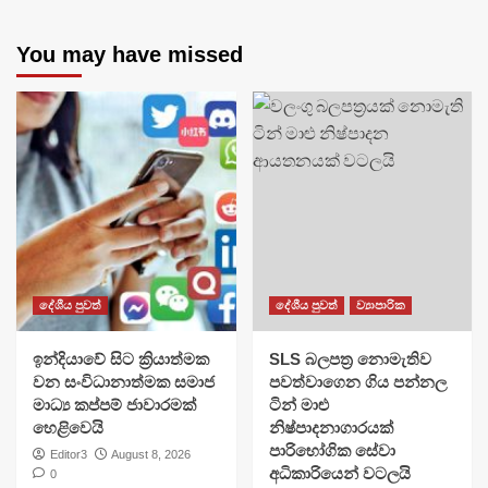
You may have missed
දේශීය පුවත්
දේශීය පුවත්
ව්‍යාපාරික
​ඉන්දියාවේ සිට ක්‍රියාත්මක
SLS බලපත්‍ර නොමැතිව
වන සංවිධානාත්මක සමාජ
පවත්වාගෙන ගිය පන්නල
මාධ්‍ය කප්පම් ජාවාරමක්
ටින් මාළු
හෙළිවෙයි
නිෂ්පාදනාගාරයක්
පාරිභෝගික සේවා
Editor3
August 8, 2026
අධිකාරියෙන් වටලයි
0