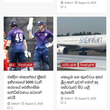
Editor3
August 8, 2026
0
ක්‍රීඩා
විදෙස් පුවත්
දේශීය පුවත්
විදෙස් පුවත්
එක්දින ජාත්‍යන්තර ක්‍රිකට්
​කොළඹ සහ කුවේටය අතර
ඉතිහාසයේ 5000 වැනි
ශ්‍රීලංකන් ගුවන් ගමන් අද
තරගයේ ඓතිහාසික
පස්වරුවේ සිට යළි
සන්ධිස්ථානය සටහන්
ඇරඹෙයි
වෙයි
Editor3
August 8, 2026
0
Editor3
August 8, 2026
0