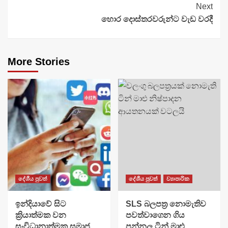
Next
හොර දොස්තරවරුන්ට වැඩ වරදී
More Stories
දේශීය පුවත්
දේශීය පුවත්
ව්‍යාපාරික
​ඉන්දියාවේ සිට
SLS බලපත්‍ර නොමැතිව
ක්‍රියාත්මක වන
පවත්වාගෙන ගිය
සංවිධානාත්මක සමාජ
පන්නල ටින් මාළු