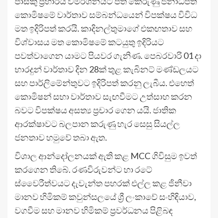
පාස්කු ප්‍රහාරය විමර්ශනයට පත් කෙරුණු ජනාධිපති
කොමිෂමේ වාර්තාව සම්බන්ධයෙන් විපක්ෂය විවිධ
මත ඉදිරිපත් කරයි. කාදිනල්තුමාගේ එකඟතාව සහ
විශ්වාසය මත කොමිෂමේ කටයුතු ඉදිරියට
පවත්වාගෙන යාමට පියවර ගැනිණ. පෙබරවාරි 01 දා
භාරදුන් වාර්තාව දින 28ක් තුළ කැබිනට් මණ්ඩලයට
සහ පාර්ලිමේන්තුවට ඉදිරිපත් කරනු ලැබීය. එහෙත්
කොමිෂන් සභා වාර්තාව සැඟවීමට උත්සාහ කරන
බවට විපක්ෂය අසත්‍ය ප්‍රචාර ගෙන යයි. ජාතික
ආරක්ෂාවට බලපාන කරුණු හැර සෙසු සියල්ල
ජනතාව හමුවේ තබා ඇත.
විශාල ආන්දෝලනයක් ඇති කළ MCC ගිවිසුම ඉවත්
කරගෙන තිබේ. රණවිරුවන්ට හා රටේ
ස්වෛරීත්වයට දැවැන්ත පහරක් එල්ල කළ ජිනීවා
මානව හිමිකම් කවුන්සලයේ ශ්‍රී ලංකාවේ සංහිඳියාව,
වගවීම සහ මානව හිමිකම් ප්‍රවර්ධනය පිළිබඳ