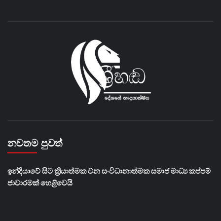
නවතම පුවත්
​ඉන්දියාවේ සිට ක්‍රියාත්මක වන සංවිධානාත්මක සමාජ මාධ්‍ය කප්පම්
ජාවාරමක් හෙළිවෙයි