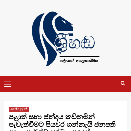
Skip
to
content
Primary
Menu
දේශීය පුවත්
පළාත් සභා ජන්දය කඩිනමින්
පැවැත්වීමට පියවර ගන්නැයි ජනපති