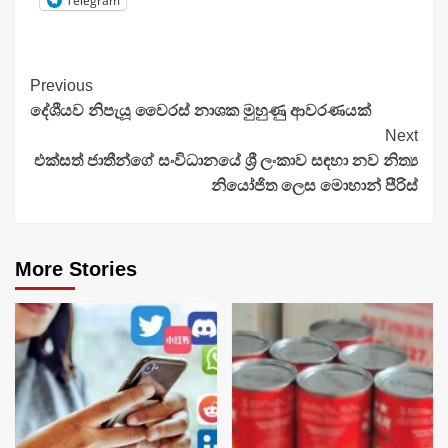
Telegram
Continue
Previous
දේශීයව නිපැයූ වෛරස් නාශක මුහුණු ආවරණයක්
Reading
Next
එක්සත් ජාතීන්ගේ සංවිධානයේ ශ්‍රී ලංකාව සඳහා නව නිත්‍ය
නියෝජිත ලෙස මොහාන් පීරිස්
More Stories