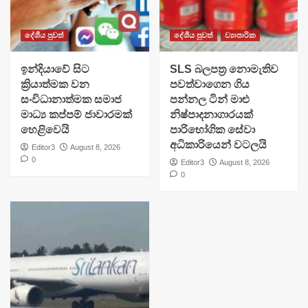
දේශීය පුවත්
දේශීය පුවත්
ව්‍යාපාරික
​ඉන්දියාවේ සිට
SLS බලපත්‍ර නොමැතිව
ක්‍රියාත්මක වන
පවත්වාගෙන ගිය
සංවිධානාත්මක සමාජ
පන්නල ටින් මාළු
මාධ්‍ය කප්පම් ජාවාරමක්
නිෂ්පාදනාගාරයක්
හෙළිවෙයි
පාරිභෝගික සේවා
අධිකාරියෙන් වටලයි
Editor3
August 8, 2026
0
Editor3
August 8, 2026
0