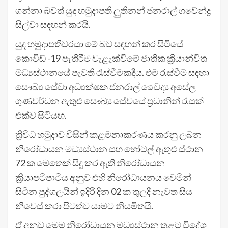
ගන්නා බවත් යුද හමුදාපති ලුතිනන් ජනරාල් ශවේන්ද්‍ර
සිල්වා සඳහන් කරයි.
යුද හමුදාපතිවරයා මේ බව සඳහන් කර සිටියේ
කොවිඩ් -19 පැතිරීම වැළැක්වීමේ ජාතික ක්‍රියාන්විත
මධ්‍යස්ථානයේ පැවති රැස්වීමකදීය. එම රැස්වීම සඳහා
සෞඛ්‍ය සේවා අධ්‍යක්ෂක ජනරාල් වෛද්‍ය අසේල
ගුණවර්ධන ඇතුළු සෞඛ්‍ය සේවයේ ප්‍රධානින් රැසක්
එක්ව සිටියහ.
ත්‍රිවිධ හමුදාව විසින් කළමනාකරණය කරනු ලබන
නිරෝධායන මධ්‍යස්ථාන සහ හෝටල් ඇතුළු ස්ථාන
72 ක මෙතෙක් සිදු කර ඇති නිරෝධායන
ක්‍රියාපටිපාටිය අනුව එහි නිරෝධායනය වෙමින්
සිටින පුද්ගලයින් ඉදිරි දින 02 ක තුලදී නැවත සිය
නිවෙස් කරා පිටත්ව යාමට නියමිතයි.
ඒ අනුව මෙම නිරෝධායන මධ්‍යස්ථාන තුළට විදේශ