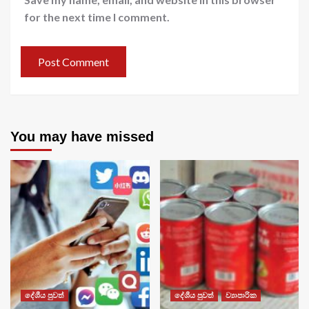
for the next time I comment.
You may have missed
දේශීය පුවත්
දේශීය පුවත්
ව්‍යාපාරික