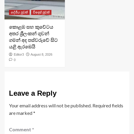
දේශීය පුවත්
විදෙස් පුවත්
​කොළඹ සහ කුවේටය
අතර ශ්‍රීලංකන් ගුවන්
ගමන් අද පස්වරුවේ සිට
යළි ඇරඹෙයි
Editor3
August 8, 2026
0
Leave a Reply
Your email address will not be published.
Required fields
are marked
*
Comment
*