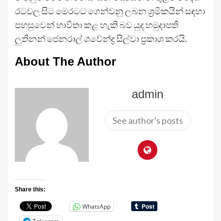
රටවල සිට මෙරටට ගෙන්වනු ලබන ශ්‍රමිකයින් සඳහා
පහසුවෙන් භාවිතා කළ හැකි බව යුද හමුදාපති
ලුතිනන් ජෙනරාල් ශවේන්ද්‍ර සිල්වා ප්‍රකාශ කරයි.
About The Author
admin
See author's posts
Share this:
WhatsApp