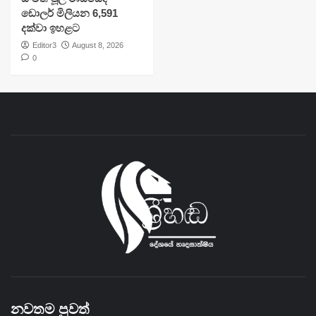
ඩොලර් මිලියන 6,591
දක්වා ඉහළට
Editor3
August 8, 2026
0
නවතම පුවත්