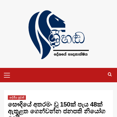
Skip
to
content
Primary
Menu
දේශීය පුවත්
සෞදියේ අතරමං වූ 150ක් පැය 48ක්
ඇතුළත ගෙන්වන්න ජනපති නියෝග