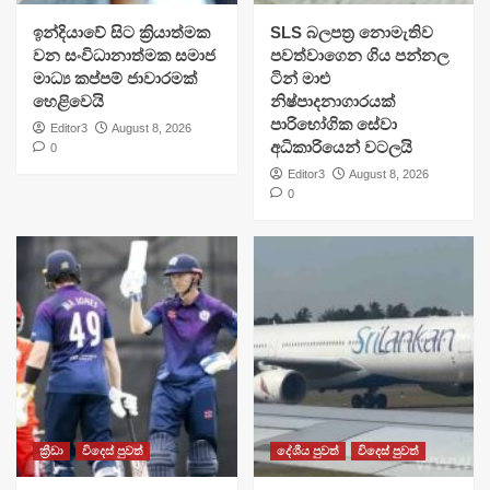
​ඉන්දියාවේ සිට ක්‍රියාත්මක
SLS බලපත්‍ර නොමැතිව
වන සංවිධානාත්මක සමාජ
පවත්වාගෙන ගිය පන්නල
මාධ්‍ය කප්පම් ජාවාරමක්
ටින් මාළු
හෙළිවෙයි
නිෂ්පාදනාගාරයක්
පාරිභෝගික සේවා
Editor3
August 8, 2026
අධිකාරියෙන් වටලයි
0
Editor3
August 8, 2026
0
ක්‍රීඩා
විදෙස් පුවත්
දේශීය පුවත්
විදෙස් පුවත්