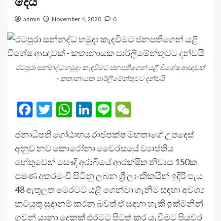
දෙයි
admin
November 4, 2020
0
රටපුරා සන්නද්ධ හමුදා කැඳවීමට ජනපතිගෙන් යළි විශේෂ ආඥාවක්
- කතානායක පාර්ලිමේන්තුවට දන්වයි
Facebook
Twitter
WhatsApp
LinkedIn
Line
WeChat
ජනාධිපති ගෝඨාභය රාජපක්ෂ මහතාගේ උපදෙස්
අනුව නව කොරෝනා වෛරසයේ ව්‍යාප්තිය
හේතුවෙන් සෞදි අරාබියේ ආරක්ෂිත නිවාස 150ක
පමණ අතරමංවී සිටිනු ලබන ශ්‍රී ලාංකිකයින් ඉදිරි පැය
48 ඇතුලත මෙරටට යළි ගෙන්වා ගැනීම සඳහා අවශ්‍ය
කටයුතු සුදානම් කරන බවත් ඒ සඳහා හැකි ඉක්මනින්
ගුවන් යානා දෙකක් එරටට පිටත් කර යැවීමට පියවර