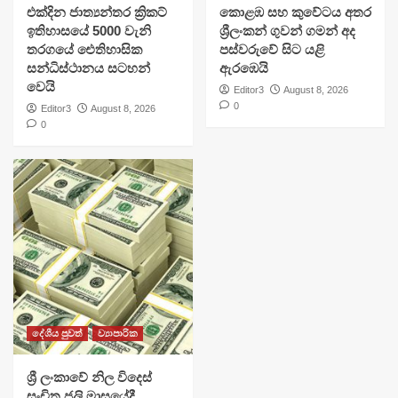
එක්දින ජාත්‍යන්තර ක්‍රිකට්
​කොළඹ සහ කුවේටය අතර
ඉතිහාසයේ 5000 වැනි
ශ්‍රීලංකන් ගුවන් ගමන් අද
තරගයේ ඓතිහාසික
පස්වරුවේ සිට යළි
සන්ධිස්ථානය සටහන්
ඇරඹෙයි
වෙයි
Editor3
August 8, 2026
0
Editor3
August 8, 2026
0
දේශීය පුවත්
ව්‍යාපාරික
ශ්‍රී ලංකාවේ නිල විදෙස්
සංචිත ජූලි මාසයේදී