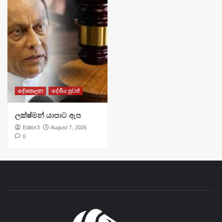
දේශපාලන
දේශීය පුවත්
ලක්ෂ්මන් යාපාට ඇප
Editor3
August 7, 2026
0