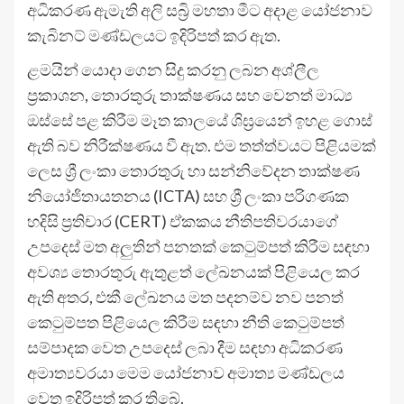
අධිකරණ ඇමැති අලි සබ්‍රි මහතා මීට අදාළ යෝජනාව
කැබිනට් මණ්ඩලයට ඉදිරිපත් කර ඇත.
ළමයින් යොදා ගෙන සිදු කරනු ලබන අශ්ලීල
ප්‍රකාශන, තොරතුරු තාක්ෂණය සහ වෙනත් මාධ්‍ය
ඔස්සේ පළ කිරීම මෑත කාලයේ ශිඝ්‍රයෙන් ඉහළ ගොස්
ඇති බව නිරීක්ෂණය වී ඇත. එම තත්ත්වයට පිළියමක්
ලෙස ශ්‍රී ලංකා තොරතුරු හා සන්නිවේදන තාක්ෂණ
නියෝජිතායතනය (ICTA) සහ ශ්‍රී ලංකා පරිගණක
හදිසි ප්‍රතිචාර (CERT) ඒකකය නීතිපතිවරයාගේ
උපදෙස් මත අලුතින් පනතක් කෙටුම්පත් කිරීම සඳහා
අවශ්‍ය තොරතුරු ඇතුළත් ලේඛනයක් පිළියෙල කර
ඇති අතර, එකී ලේඛනය මත පදනම්ව නව පනත්
කෙටුම්පත පිළියෙල කිරීම සඳහා නීති කෙටුම්පත්
සම්පාදක වෙත උපදෙස් ලබා දීම සඳහා අධිකරණ
අමාත්‍යවරයා මෙම යෝජනාව අමාත්‍ය මණ්ඩලය
වෙත ඉදිරිපත් කර තිබේ.