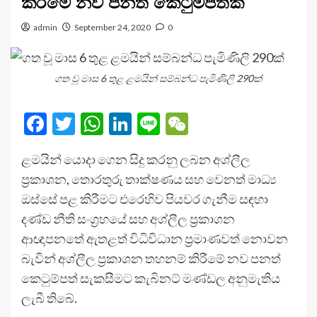
කිරීමේ නව පනත් කෙටුම්පතක්
admin
September 24, 2020
0
ගත වූ මාස 6 තුළ ළමයින් සම්බන්ධ පැමිණිලි 290ක්
Facebook
Twitter
WhatsApp
LinkedIn
Line
WeChat
ළමයින් යොදා ගෙන සිදු කරනු ලබන අශ්ලීල
ප්‍රකාශන, තොරතුරු තාක්ෂණය සහ වෙනත් මාධ්‍ය
ඔස්සේ පළ කිරීමට එරෙහිව පියවර ගැනීම සඳහා
දණ්ඩ නීති සංග්‍රහයේ සහ අශ්ලීල ප්‍රකාශන
ආඥාපනතේ ඇතළත් විධිවිධාන ප්‍රමාණවත් නොවන
බැවින් අශ්ලීල ප්‍රකාශන තහනම් කිරීමේ නව පනත්
කෙටුම්පත් සැකසීමට කැබිනට් මණ්ඩල අනුමැතිය
ලැබී තිබේ.