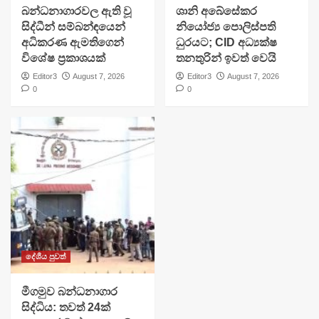
බන්ධනාගාරවල ඇති වූ
ශානි අබේසේකර
සිද්ධීන් සම්බන්ඳයෙන්
නියෝජ්‍ය පොලිස්පති
අධිකරණ ඇමතිගෙන්
ධුරයට; CID අධ්‍යක්ෂ
විශේෂ ප්‍රකාශයක්
තනතුරින් ඉවත් වෙයි
Editor3
August 7, 2026
Editor3
August 7, 2026
0
0
දේශීය පුවත්
මීගමුව බන්ධනාගාර
සිද්ධිය: තවත් 24ක්