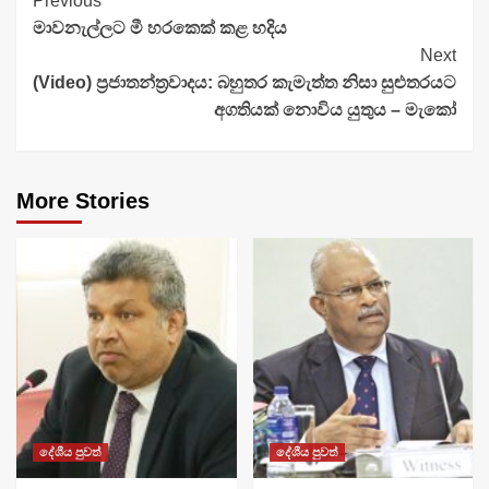
Continue
Previous
මාවනැල්ලට මී හරකෙක් කළ හදිය
Reading
Next
(Video) ප්‍රජාතන්ත්‍රවාදය: බහුතර කැමැත්ත නිසා සුළුතරයට
අගතියක් නොවිය යුතුය – මැකෝ
More Stories
දේශීය පුවත්
දේශීය පුවත්