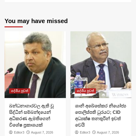
You may have missed
දේශීය පුවත්
දේශීය පුවත්
බන්ධනාගාරවල ඇති වූ
ශානි අබේසේකර නියෝජ්‍ය
සිද්ධීන් සම්බන්ඳයෙන්
පොලිස්පති ධුරයට; CID
අධිකරණ ඇමතිගෙන්
අධ්‍යක්ෂ තනතුරින් ඉවත්
විශේෂ ප්‍රකාශයක්
වෙයි
Editor3
August 7, 2026
Editor3
August 7, 2026