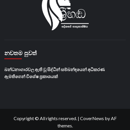
නවතම පුවත්
බන්ධනාගාරවල ඇති වූ සිද්ධීන් සම්බන්ඳයෙන් අධිකරණ
ඇමතිගෙන් විශේෂ ප්‍රකාශයක්
Copyright © All rights reserved.
|
CoverNews
by AF
themes.