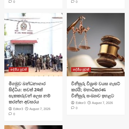
0
0
දේශීය පුවත්
දේශීය පුවත්
මීගමුව බන්ධනාගාර
විනිසුරු විශ්‍රාම වයස ගැසට්
සිද්ධිය: තවත් 24ක්
කරයි; මහාධිකරණ
සැකකරුවන් ලෙස නම්
විනිසුරු සංඛ්‍යාව ඉහළට
කරන්න අවසරය
Editor3
August 7, 2026
0
Editor3
August 7, 2026
0