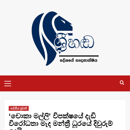
Skip
to
content
Primary
Menu
දේශීය පුවත්
‘චොකා මල්ලි’ විපක්ෂයේ දැඩි
විරෝධතා මැද මන්ත්‍රී ධූරයේ දිවුරුම්