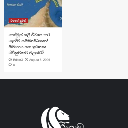
විදෙස් පුවත්
හෝමූස් යළි විවෘත කර
ගැනීම සම්බන්ධයෙන්
ඕමානය සහ ඉරානය
ගිවිසුමකට එළඹෙයි
Editor3
August 6, 2026
0