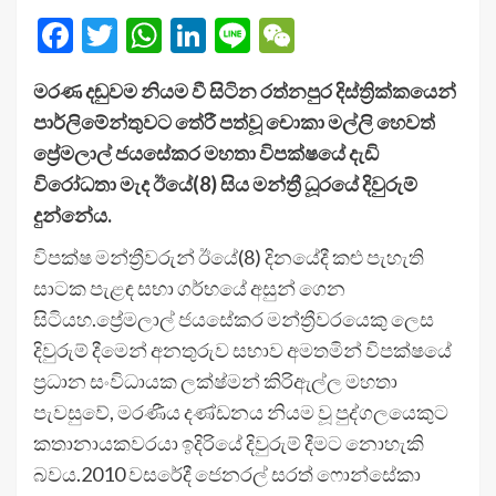
Facebook
Twitter
WhatsApp
LinkedIn
Line
WeChat
මරණ දඬුවම නියම වී සිටින රත්නපුර දිස්ත්‍රික්කයෙන්
පාර්ලිමේන්තුවට තේරී පත්වූ චොකා මල්ලි හෙවත්
ප්‍රේමලාල් ජයසේකර මහතා විපක්ෂයේ දැඩි
විරෝධතා මැද ඊයේ(8) සිය මන්ත්‍රී ධූරයේ දිවුරුම්
දුන්නේය.
විපක්ෂ මන්ත්‍රීවරුන් ඊයේ(8) දිනයේදී කළු පැහැති
සාටක පැළඳ සභා ගර්භයේ අසුන් ගෙන
සිටියහ.ප්‍රේමලාල් ජයසේකර මන්ත්‍රීවරයෙකු ලෙස
දිවුරුම් දීමෙන් අනතුරුව සභාව අමතමින් විපක්ෂයේ
ප්‍රධාන සංවිධායක ලක්ෂ්මන් කිරිඇල්ල මහතා
පැවසුවේ, මරණීය දණ්ඩනය නියම වූ පුද්ගලයෙකුට
කතානායකවරයා ඉදිරියේ දිවුරුම් දීමට නොහැකි
බවය.2010 වසරේදී ජෙනරල් සරත් ෆොන්සේකා