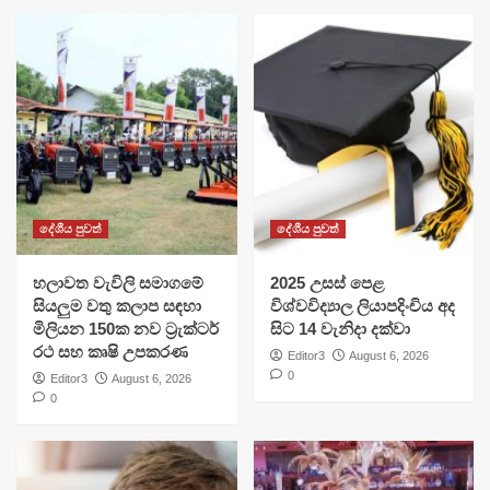
දේශීය පුවත්
දේශීය පුවත්
හලාවත වැවිලි සමාගමේ
​2025 උසස් පෙළ
සියලුම වතු කලාප සඳහා
විශ්වවිද්‍යාල ලියාපදිංචිය අද
මිලියන 150ක නව ට්‍රැක්ටර්
සිට 14 වැනිදා දක්වා
රථ සහ කෘෂි උපකරණ
Editor3
August 6, 2026
0
Editor3
August 6, 2026
0