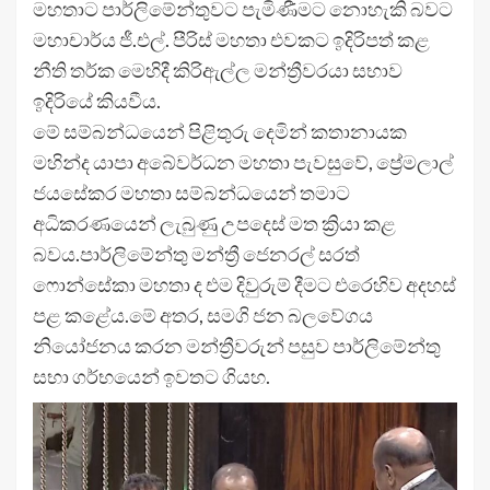
මහතාට පාර්ලිමේන්තුවට පැමිණීමට නොහැකි බවට
මහාචාර්ය ජී.එල්. පීරිස් මහතා එවකට ඉදිරිපත් කළ
නීති තර්ක මෙහිදී කිරිඇල්ල මන්ත්‍රීවරයා සභාව
ඉදිරියේ කියවීය.
මේ සම්බන්ධයෙන් පිළිතුරු දෙමින් කතානායක
මහින්ද යාපා අබේවර්ධන මහතා පැවසුවේ, ප්‍රේමලාල්
ජයසේකර මහතා සම්බන්ධයෙන් තමාට
අධිකරණයෙන් ලැබුණු උපදෙස් මත ක්‍රියා කළ
බවය.පාර්ලිමේන්තු මන්ත්‍රී ජෙනරල් සරත්
ෆොන්සේකා මහතා ද එම දිවුරුම් දීමට එරෙහිව අදහස්
පළ කළේය.මේ අතර, සමගි ජන බලවේගය
නියෝජනය කරන මන්ත්‍රීවරුන් පසුව පාර්ලිමේන්තු
සභා ගර්භයෙන් ඉවතට ගියහ.