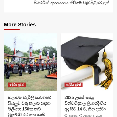
පිටරටින් ආනයනය කිරීමේ වැඩපිළිවෙළක්
More Stories
දේශීය පුවත්
දේශීය පුවත්
හලාවත වැවිලි සමාගමේ
​2025 උසස් පෙළ
සියලුම වතු කලාප සඳහා
විශ්වවිද්‍යාල ලියාපදිංචිය
මිලියන 150ක නව
අද සිට 14 වැනිදා දක්වා
ට්‍රැක්ටර් රථ සහ කෘෂි
Editor3
August 6, 2026