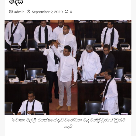
දෙයි
admin
September 9, 2020
0
'චොකා මල්ලි' විපක්ෂයේ දැඩි විරෝධතා මැද මන්ත්‍රී ධූරයේ දිවුරුම්
දෙයි