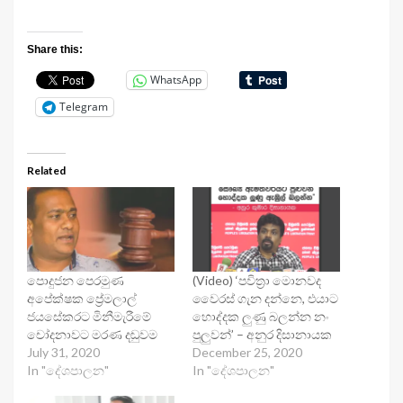
Share this:
WhatsApp
Telegram
Related
පොදුජන පෙරමුණ
(Video) ‘පවිත්‍රා මොනවද
අපේක්ෂක ප්‍රේමලාල්
වෛරස් ගැන දන්නෙ, එයාට
ජයසේකරට මිනීමැරීමේ
හොද්දක ලුණු බලන්න නං
චෝදනාවට මරණ දඬුවම
පුලුවන්’ – අනුර දිසානායක
July 31, 2020
December 25, 2020
In "දේශපාලන"
In "දේශපාලන"