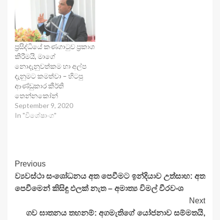
ප්‍රසිද්ධියේ කණගාටුව ප්‍රකාශ
කිරීමයි, මාගේ
නොදැනුවත්කම හා අල්ප
දැනුමට කමත්වා – හිටපු
ආණ්ඩුකාර කීර්ති
තෙන්නකෝන්
September 9, 2020
In "විශේෂාංග"
Continue
Previous
ව්‍යවස්ථා සංශෝධනය අත පෙවීමට ඉන්දියාව උත්සාහ: අත
Reading
පෙවීමෙන් කිසිඳු ඵලක් නැත – අමාත්‍ය විමල් වීරවංශ
Next
ගව ඝාතනය තහනම්: අගමැතිගේ යෝජනාව සම්මතයි,