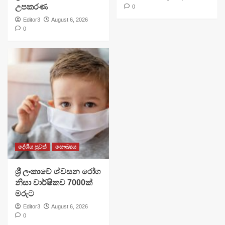
උපකරණ
0
Editor3
August 6, 2026
0
දේශීය පුවත්
සෞඛ්‍යය
ශ්‍රී ලංකාවේ ශ්වසන රෝග
නිසා වාර්ෂිකව 7000ක්
මරුට
Editor3
August 6, 2026
0