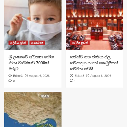
දේශීය පුවත්
සෞඛ්‍යය
දේශීය පුවත්
ශ්‍රී ලංකාවේ ශ්වසන රෝග
සත්ත්ව සහ ජාතික ජල
නිසා වාර්ෂිකව 7000ක්
සම්පාදන පනත් කෙටුම්පත්
මරුට
සම්මත වෙයි
Editor3
August 6, 2026
Editor3
August 6, 2026
0
0