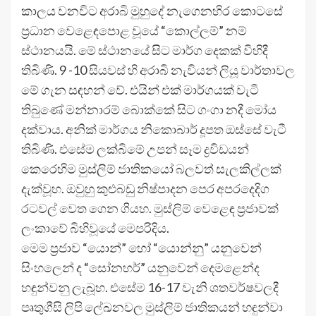
කාලය වනවිට අරාබි මුහුදේ නැගෙනහිර කොටසේ
ප්‍රධාන වෙළෙඳපොළ වූයේ “කොල්ලම්” නම්
ස්ථානයයි. මේ ස්ථානයේ සිට මාර්ග දෙකක් විහිදී
තිබිණි. 9 -10 සියවස් හි අරාබි නැවියන් ලියූ වාර්තාවල
මේ ගැන සඳහන් වේ. එයින් එක් මාර්ගයක් වැටී
තිබුණේ මන්නාරම් බොක්කේ සිට ගංගා නදී මෝය
දක්වාය. අනික් මාර්ගය නිකොබාර් දූපත ඔස්සේ වැටී
තිබිණි. එසේම ලක්බිමේ උපන් සෑම ද්‍රවිඩයන්
කෙරෙහිම මුස්ලිම් ජාතිකයෝ බලවත් සැලකිල්ලක්
දැක්වූහ. ඔවුහු කුළුබඩු නිෂ්පාදන පෙර අපරදෙදිග
රටවල් වෙත ගෙන ගියහ. මුස්ලිම් වෙළෙඳ ප්‍රජාවක්
ලංකාවේ බිහිවූයේ මෙපරිදිය.
මෙම ප්‍රජාව “යොන්” හෝ “යොන්නු” යනුවෙන්
සිංහලෙන් ද “සෝනහර්” යනුවෙන් දෙමළෙන්ද
හඳුන්වනු ලැබූහ. එසේම 16-17 වැනි ශතවර්ෂවලදී
පෘතුගීසි ලිපි ලේඛනවල මුස්ලිම් ජාතිකයන් හඳුන්වා