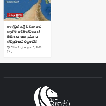
විදෙස් පුවත්
හෝමූස් යළි විවෘත කර
ගැනීම සම්බන්ධයෙන්
ඕමානය සහ ඉරානය
ගිවිසුමකට එළඹෙයි
Editor3
August 6, 2026
0