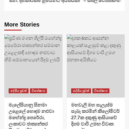
ඕන. දඟකාරකම ළමයින්ට අයිතියක්!” – සිබිල් වෙත්තසිංහ
More Stories
දේශීය පුවත්
විශේෂාංග
දේශීය පුවත්
විශේෂාංග
මැලේසියානු සිනමා
මහවැලි මහ සැලැස්ම
උළෙලේ හොඳම නළුවා
සැබෑ කරමින් කිලෝමීටර්
මහේන්ද්‍ර පෙරේරා,
27.7ක දකුණු ආසියාවේ
ලංකාවට ජාත්‍යන්තර
දිගම වාරි උමඟ විවෘත