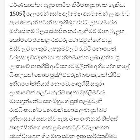
වර්ණ කාන්තා ඇඳුම භාවිත කිරීම හඳුනාගත හැකිය.
1505 දී ලොරෙන්සෝද අල්මේදා අහම්බෙන් ලංකාවට
පැමිණි තැන් පටන් පෘතුගීසිහු විවිධ උපායමාර්ග
ඔස්සේ තම බලය ස්ථාපිත කර ගැනීමට මාන බැලූහ.
කෝට්ටේ රජ කළ රජවරු පවා ඔවුන්ගේ චාටු
බස්වලට හා කූට උපක්‍රමවලට රැවටී නොයෙක්
වරප්‍රසාද වරදාන හා තාන්නමාන්න ලබා දුන්හ. ශ්‍රී
ලංකාවේ පෘතුගීසි ආධිපත්‍යට මුලින්ම අභියෝග කළේ
සිංහලයන් නොව මුස්ලිම්වරුන් බව සඳහන් කිරීම
අතිශයෝක්තියක් නොවේ. පෘතුගීසි සතුරා
ලංකාවෙන් පලවා හැරීම සඳහා මුස්ලිම්වරු
මායාදුන්නේට සහ ඔහුගේ පුත් පළමුවැනි
රාජසිංහයන්ට නොවක් සහාය ලබා දුන් බව
ඉතිහාසයේ සඳහන්ව ඇත. මාස ගණනක් තිස්සේ
පෘතුගීසින්ගේ කොළඹ කොටුව වටලාගෙන
පවත්වාගෙන ගිය මහා සටන ඉතා සාර්ථකවීමට