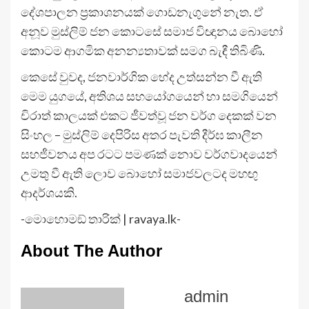
දේශපාලන ප්‍රකාශනයක් ගොඩනැගුනේ නැත. ඒ
අනූව මුස්ලිම් ජන කොටසේ සමාජ විඥානය බොහෝ
කොටම ආගමික අනන්‍යතාවක් සමග බැඳී තිබිණි.
කෙසේ වුවද, ජනවාර්ගික භේද උත්සන්න වී ඇති
මෙම යුගයේ, අතිශය සහයෝගයෙන් හා සමගියෙන්
චිරාත් කාලයක් එකට ජීවත්වූ ජන වර්ග දෙකක් වන
සිංහල – මුස්ලිම් දෙපිරිස අතර පැවති දීර්ඝ කාලීන
සහජීවනය අප රටට පමණක් නොව වර්ගවාදයෙන්
උමතු වී ඇති ලොව බොහෝ සමාජවලටද මහඟු
ආදර්ශයකි.
-මොහොමඞ් තාරික් | ravaya.lk-
About The Author
admin