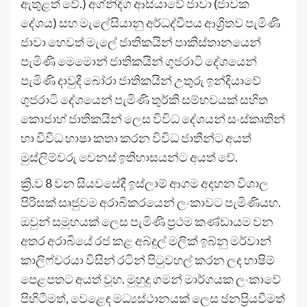
ඇතුළත් වේ.) අග්නිදිග ආසියාවේ ජාවා (ජාවක
දේශය) සහ මැලේසියානු අර්ධද්වීපය ආශ්‍රිතව පැමිණි
ජාවා හෙවත් මැලේ ජාතිකයින් පාකිස්තානයෙන්
පැමිණි මෙමොන් ජාතිකයින් ගුජරාටි දේශයෙන්
පැමිණි දාවුදී බෝරා ජාතිකයින් උතුරු ඉන්දියාවේ
ගුජරාටි දේශයෙන් පැමිණි තුර්කි සම්භවයක් සහිත
කොජාහ් ජාතිකයින් ලෙස විවිධ දේශයන් සංස්කෘතින්
හා විවිධ භාෂා කතා කරන විවිධ ජාතීන්ට අයත්
මුස්ලිම්වරු වෙනස් ඉතිහාසයන්ට අයත් වේ.
ක්‍රි.ව 8 වන සියවසේදී ඉස්ලාම් ආගම අදහන විශාල
පිරිසක් සෘජුවම අරාබිකරයෙන් ලංකාවට පැමිණියහ.
ඔවුන් සමූහයක් ලෙස පැමිණි ප්‍රථම කණ්ඩායම වන
අතර අරාබියේ රජ කළ අබ්දුල් මලික් ඉබ්නු මර්වාන්
කාලිෆ්වරයා විසින් රටින් පිටුවහල් කරන ලද හාෂිම්
පෙළපතට අයත් වූහ. මුහුදු ගමන් මාර්ගයක ලංකාවේ
පිහිටීමත්, වෙළෙඳ මධ්‍යස්ථානයක් ලෙස ජනප්‍රියවීමත්