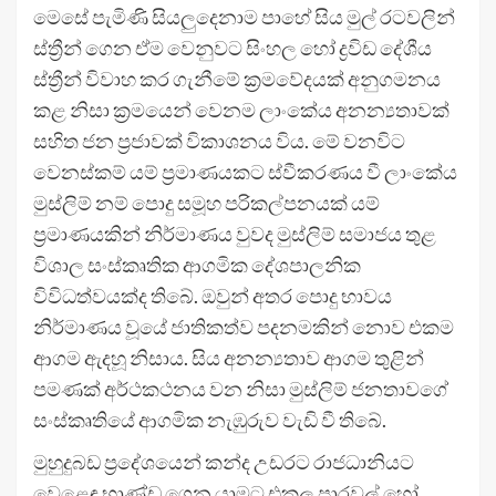
මෙසේ පැමිණි සියලුදෙනාම පාහේ සිය මුල් රටවලින්
ස්ත්‍රීන් ගෙන ඒම වෙනුවට සිංහල හෝ ද්‍රවිඩ දේශීය
ස්ත්‍රීන් විවාහ කර ගැනීමේ ක්‍රමවේදයක් අනුගමනය
කළ නිසා ක්‍රමයෙන් වෙනම ලාංකේය අනන්‍යතාවක්
සහිත ජන ප්‍රජාවක් විකාශනය විය. මේ වනවිට
වෙනස්කම් යම් ප්‍රමාණයකට ස්වීකරණය වී ලාංකේය
මුස්ලිම් නම් පොදු සමූහ පරිකල්පනයක් යම්
ප්‍රමාණයකින් නිර්මාණය වුවද මුස්ලිම් සමාජය තුළ
විශාල සංස්කෘතික ආගමික දේශපාලනික
විවිධත්වයක්ද තිබේ. ඔවුන් අතර පොදු භාවය
නිර්මාණය වූයේ ජාතිකත්ව පදනමකින් නොව එකම
ආගම ඇදහූ නිසාය. සිය අනන්‍යතාව ආගම තුළින්
පමණක් අර්ථකථනය වන නිසා මුස්ලිම් ජනතාවගේ
සංස්කෘතියේ ආගමික නැඹුරුව වැඩි වී තිබේ.
මුහුදුබඩ ප්‍රදේශයෙන් කන්ද උඩරට රාජධානියට
වෙළෙඳ භාණ්ඩ ගෙන යාමට එකල පාරවල් හෝ