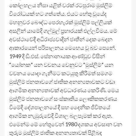
කෝලහලය නිසා යළිත් වරක් රටපුරාම මුස්ලිම්
විරෝධයක් හට ගත්තේය. එයට හේතු වූයේද
මහනුවර බෞද්ධ පෙරහැරක් මුස්ලිම් පල්ලියක්
අසලින් යාමේදි ගල්මුල් ප්‍රහාරයක් එල්ලවීමය. මේ
අවස්ථාවේදී අධිරාජ්‍යවාදීන් ජාතීන් දෙක බෙදන
ආකාරයෙන් පරිපාලනය මෙහෙය වූ බව පෙනේ.
1949 දී ඩී.එස්. සේනානායක ආණ්ඩුව විසින්
“යෝනක” යන වචනය වෙනුවට “මුස්ලිම්” යන
වචනය යොදා ගැනීමට කටයුතු කිරීමත් සමගම
මුස්ලිම් ජනතාවගේ ජාතික අනන්‍යතාවකට වඩා
ආගමික අනන්‍යතාවක් අවධාරණය කෙරිණි. මෙය
මුස්ලිම් ජනතාවගේ සංස්කෘතිය ලෞකිකකරණය
වීමේදී දේශපාලනයේ දී සහ දෛනික ජීවිතයේ
ආගමික නැඹුරුවේදී විශාල බලපෑමක් කර ඇත.
එමෙන්ම මේ හේතුවෙන් 1980 දශකය අවසාන වන
තුරුම මුස්ලිම් ජාතික අනන්‍යතාවක් පිළිබඳ