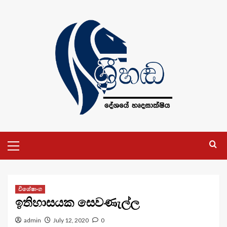
Skip
to
content
Primary
Menu
විශේෂාංග
ඉතිහාසයක සෙවණැල්ල
admin
July 12, 2020
0