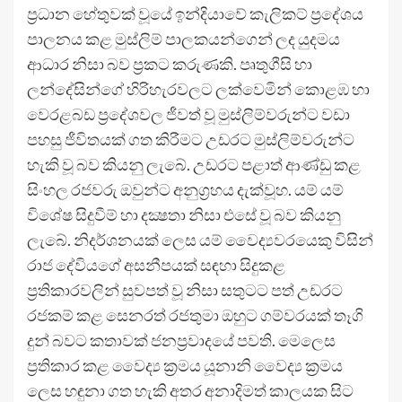
ප්‍රධාන හේතුවක් වූයේ ඉන්දියාවේ කැලිකට් ප්‍රදේශය
පාලනය කළ මුස්ලිම් පාලකයන්ගෙන් ලද යුදමය
ආධාර නිසා බව ප්‍රකට කරුණකි. පෘතුගීසි හා
ලන්දේසින්ගේ හිරිහැරවලට ලක්වෙමින් කොළඹ හා
වෙරළබඩ ප්‍රදේශවල ජීවත් වූ මුස්ලිම්වරුන්ට වඩා
පහසු ජීවිතයක් ගත කිරීමට උඩරට මුස්ලිම්වරුන්ට
හැකි වූ බව කියනු ලැබේ. උඩරට පළාත් ආණ්ඩු කළ
සිංහල රජවරු ඔවුන්ට අනුග්‍රහය දැක්වූහ. යම් යම්
විශේෂ සිදුවීම් හා දක්‍ෂතා නිසා එසේ වූ බව කියනු
ලැබේ. නිදර්ශනයක් ලෙස යම් වෛද්‍යවරයෙකු විසින්
රාජ දේවියගේ අසනීපයක් සඳහා සිදුකළ
ප්‍රතිකාරවලින් සුවපත් වූ නිසා සතුටට පත් උඩරට
රජකම් කළ සෙනරත් රජතුමා ඔහුට ගම්වරයක් තෑගි
දුන් බවට කතාවක් ජනප්‍රවාදයේ පවති. මෙලෙස
ප්‍රතිකාර කළ වෛද්‍ය ක්‍රමය යූනානි වෛද්‍ය ක්‍රමය
ලෙස හඳුනා ගත හැකි අතර අනාදිමත් කාලයක සිට