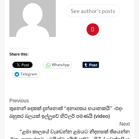
See author's posts
Share this:
WhatsApp
Telegram
Continue
Previous
තුනෙන් දෙකක් දුන්නොත් “අනාගතය භයානකයි” -එදා
Reading
බහුතර බලයක් ඉල්ලුවේ හිට්ලර් පමණයි (video)
Next
“ළමා කාලයේ වැඩෙන්න ළමයට නිදහසක් තියෙන්න