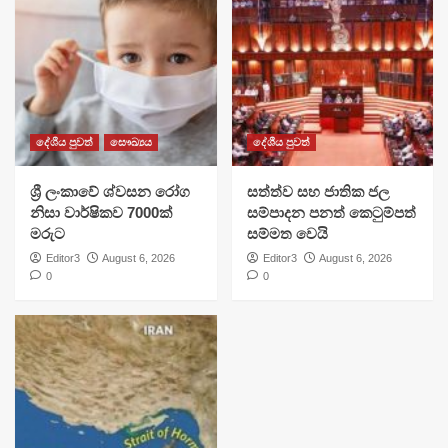
දේශීය පුවත්
සෞඛ්‍යය
දේශීය පුවත්
ශ්‍රී ලංකාවේ ශ්වසන රෝග
සත්ත්ව සහ ජාතික ජල
නිසා වාර්ෂිකව 7000ක්
සම්පාදන පනත් කෙටුම්පත්
මරුට
සම්මත වෙයි
Editor3
August 6, 2026
Editor3
August 6, 2026
0
0