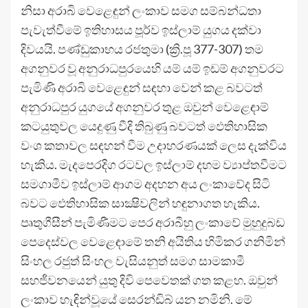
නිසා අරාබි වෙළෙඳුන් ලංකාව සමග සම්බන්ධතා
පැවැත්වීමේ ඉතිහාසය පූර්ව ඉස්ලාම් යුගය දක්වා
දිවයයි. පණ්ඩුකාභය රජතුමා (ක්‍රි.පූ 377-307) තම
අගනුවර වූ අනුරාධපුරයෙහි යම් යම් ඉඩම් අගනුවරට
පැමිණි අරාබි වෙළෙඳුන් සඳහා වෙන් කළ බවටත්
අනුරාධපුර යුගයේ අගනුවර තුළ ඔවුන් වෙළෙඳාම්
කටයුතුවල යෙදුණු වීදි තිබුණු බවටත් ඵෙතිහාසික
වංශ කතාවල සඳහන් වීම උදාහරණයක් ලෙස දැක්විය
හැකිය. මැදපෙරදිග රටවල ඉස්ලාම් දහම ව්‍යාප්තවීමට
සමගාමීව ඉස්ලාම් ආගම අදහන අය ලංකාවේද සිටි
බවට ඵෙතිහාසික සාක්‍ෂිවලින් හඳුනාගත හැකිය.
පෘතුගීසීන් පැමිණීමට පෙර අරාබීහු ලංකාවේ මුහුදුබඩ
පෙදෙස්වල වෙළෙඳාමේ තනි අයිතිය හිමිකර ගනිමින්
සිංහල රජුත් සිංහල වැසියනුත් සමග සාමකාමී
සහජීවනයෙන් යුතු දිවි පෙවෙතක් ගත කළහ. ඔවුන්
ලංකාව හැඳින්වූයේ සෙරන්ඩිබ් යන නමිනි. මේ