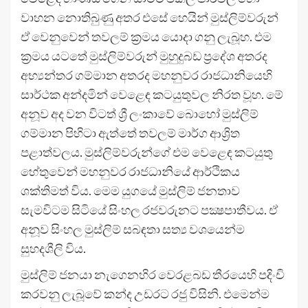
වාහන නොතිබුණු අතර එසේ හෙයින් මුස්ලිම්වරුන්
ඒ වෙනුවෙන් තවලම් ක්‍රමය යොදා ගනු ලැබූහ. එම
ක්‍රමය යටතේ මුස්ලිම්වරුන් මුහුදුබඩ ප්‍රදේශ අතරද
අභ්‍යන්තර ගම්මාන අතරද මහනුවර රාජධානියෙහි
සාර්ථක අන්දමින් වෙළෙඳ කටයුතුවල නිරත වූහ. මේ
අනූව අද වන විටත් ශ්‍රී ලංකාවේ බොහෝ මුස්ලිම්
ගම්මාන පිහිටා ඇත්තේ තවලම් මාර්ග ආශ්‍රිත
පළාත්වලය. මුස්ලිම්වරුන්ගේ එම වෙළෙඳ කටයුතු
හේතුවෙන් මහනුවර රාජධානියේ ආර්ථිකය
ශක්තිමත් විය. මෙම යුගයේ මුස්ලිම් ජනතාව
සැමවිටම සිටියේ සිංහල රජවරුනට පක්‍ෂපාතීවය. ඒ
අනූව සිංහල මුස්ලිම් සබඳතා සත්‍ය වශයෙන්ම
සුහදශීලි විය.
මුස්ලිම් ජනයා නැගෙනහිර වෙරළබඩ තීරයෙහි පදිංචි
කරවනු ලැබූවේ කන්ද උඩරට රජු විසිනි. එමෙන්ම