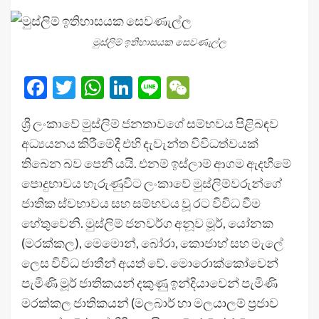
මුස්ලිම් ඉතිහාසයක සෙවණැල්ල
Facebook
Twitter
WhatsApp
LinkedIn
Line
WeChat
ශ්‍රී ලංකාවේ මුස්ලිම් ජනතාවගේ සම්භවය පිළිබඳව
අධ්‍යයනය කිරීමේදී එහි දැවැන්ත විවිධත්වයක්
තිබෙන බව පෙනී යයි. එනම් ඉස්ලාම් ආගම ඇදහීමේ
පොදුභාවය හැරුණුවිට ලංකාවේ මුස්ලිම්වරුන්ගේ
ජාතික ස්වභාවය සහ සම්භවය වූ රට විවිධ වීම
හේතුවෙනි. මුස්ලිම් ජනවර්ග අනූව මූර්, යෝනක
(මරක්කල), මෙමොන්, බෝරා, කොජාහ් සහ මැලේ
ලෙස විවිධ ජාතීන් අයත් වේ. මොරොක්කෝවෙන්
පැමිණි මූර් ජාතිකයන් දකුණු ඉන්දියාවෙන් පැමිණි
මරක්කල ජාතිකයන් (මලබාර් හා මලයාලම් ප්‍රජාව