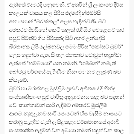
ඇත්තේ ඵදමරදි යනුවෙනි. ඒ අතරින් ශ්‍රී ලංකාවේ දීර්ඝ
කාලයක් වාසය කළ පිරිස ඵදමරදි භ්එමර්සි
නොහොත් “මරක්කල” ලෙස හැඳින්විණි. මීට
අමතරව දිවයිනේ කෙටි කලක් රැඳී සිට වෙළෙඳාම් කර
පසුව පිටත්ව ගිය පිරිසක්ද සිටි අතර ලන්දේසි
බි්‍රතාන්‍ය ලිපි ලේඛනවල මෙම පිරිස “කෝසට් මුවර්”
ලෙස හඳුන්වා ඇත. සිංහල ජනතාව මොවුන් හඳුන්වා
ඇත්තේ “හම්බයෝ” යන නමිනි. “හම්බන්” නමැති
බෝට්ටු වර්ගයේ පැමිණීම නිසා එම නම ලැබුණු බව
කියැවේ.
මූවර් හා මරක්කල මුස්ලිම් ප්‍රජාව අතීතයේ දී හින්දු
සංස්කෘතිකාංග සුළු චාරිත්‍ර අනුගමනය කළ බව සඳහන්
වේ. කාන්තාවන් සාරි ඇඳීමට අමතරව මුස්ලිම්
ආගමානුකූලනව සාරි පොටෙන් හිස වැසීම නාසයට
කරාබු පැළඳීම වැනි දෑ සිදු කළද වර්තමානයේ අරාබි
සංස්කෘතික ඇඳුමක් වන අබායා නමින් හඳුන්වන කාල