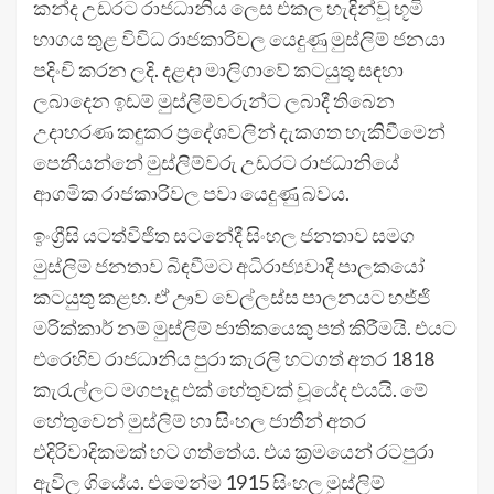
කන්ද උඩරට රාජධානිය ලෙස එකල හැඳින්වූ භූමි
භාගය තුළ විවිධ රාජකාරිවල යෙදුණු මුස්ලිම් ජනයා
පදිංචි කරන ලදි. දළදා මාලිගාවේ කටයුතු සඳහා
ලබාදෙන ඉඩම් මුස්ලිම්වරුන්ට ලබාදී තිබෙන
උදාහරණ කඳුකර ප්‍රදේශවලින් දැකගත හැකිවීමෙන්
පෙනීයන්නේ මුස්ලිම්වරු උඩරට රාජධානියේ
ආගමික රාජකාරිවල පවා යෙදුණු බවය.
ඉංග්‍රීසි යටත්විජිත සටනේදී සිංහල ජනතාව සමග
මුස්ලිම් ජනතාව බිඳවීමට අධිරාජ්‍යවාදී පාලකයෝ
කටයුතු කළහ. ඒ ඌව වෙල්ලස්ස පාලනයට හජ්ජි
මරික්කාර් නම් මුස්ලිම් ජාතිකයෙකු පත් කිරීමයි. එයට
එරෙහිව රාජධානිය පුරා කැරලි හටගත් අතර 1818
කැරැල්ලට මගපෑදූ එක් හේතුවක් වූයේද එයයි. මේ
හේතුවෙන් මුස්ලිම් හා සිංහල ජාතීන් අතර
එදිරිවාදිකමක් හට ගත්තේය. එය ක්‍රමයෙන් රටපුරා
ඇවිල ගියේය. එමෙන්ම 1915 සිංහල මුස්ලිම්