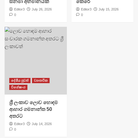
සිනමා අභිමානයක්
කෙරේ
Editor3
July 26, 2026
Editor3
July 15, 2026
0
0
දේශීය පුවත්
ව්‍යාපාරික
විශේෂාංග
ශ්‍රී ලංකාව ලොව හොඳම
ආහාර ගමනාන්ත 50
අතරට
Editor3
July 14, 2026
0