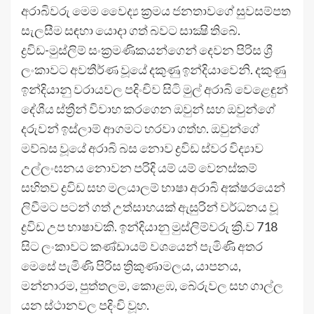
අරාබිවරු මෙම වෛද්‍ය ක්‍රමය ජනතාවගේ සුවසම්පත
සැලසීම සඳහා යොදා ගත් බවට සාක්‍ෂි තිබේ.
ද්‍රවිඩ-මුස්ලිම් සංක්‍රමණිකයන්ගෙන් දෙවන පිරිස ශ්‍රී
ලංකාවට අවතීර්ණ වූයේ දකුණු ඉන්දියාවෙනි. දකුණු
ඉන්දියානු වරායවල පදිංචිව සිටි මුල් අරාබි වෙළෙඳුන්
දේශීය ස්ත්‍රීන් විවාහ කරගෙන ඔවුන් සහ ඔවුන්ගේ
දරුවන් ඉස්ලාම් ආගමට හරවා ගත්හ. ඔවුන්ගේ
මව්බස වූයේ අරාබි බස නොව ද්‍රවිඩ ස්වර විද්‍යාව
උල්ලංඝනය නොවන පරිදි යම් යම් වෙනස්කම්
සහිතව ද්‍රවිඩ සහ මලයාලම් භාෂා අරාබි අක්ෂරයෙන්
ලිවීමට පටන් ගත් උත්සාහයක් ඇසුරින් වර්ධනය වූ
ද්‍රවිඩ උප භාෂාවකි. ඉන්දියානු මුස්ලිම්වරු ක්‍රි.ව 718
සිට ලංකාවට කණ්ඩායම් වශයෙන් පැමිණි අතර
මෙසේ පැමිණි පිරිස ත්‍රිකුණාමලය, යාපනය,
මන්නාරම, පුත්තලම, කොළඹ, බේරුවල සහ ගාල්ල
යන ස්ථානවල පදිංචි වූහ.