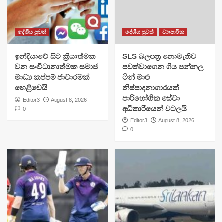
දේශීය පුවත්
දේශීය පුවත්
ව්‍යාපාරික
​ඉන්දියාවේ සිට ක්‍රියාත්මක
SLS බලපත්‍ර නොමැතිව
වන සංවිධානාත්මක සමාජ
පවත්වාගෙන ගිය පන්නල
මාධ්‍ය කප්පම් ජාවාරමක්
ටින් මාළු
හෙළිවෙයි
නිෂ්පාදනාගාරයක්
පාරිභෝගික සේවා
Editor3
August 8, 2026
අධිකාරියෙන් වටලයි
0
Editor3
August 8, 2026
0