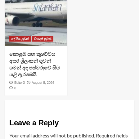
දේශීය පුවත්
විදෙස් පුවත්
​කොළඹ සහ කුවේටය
අතර ශ්‍රීලංකන් ගුවන්
ගමන් අද පස්වරුවේ සිට
යළි ඇරඹෙයි
Editor3
August 8, 2026
0
Leave a Reply
Your email address will not be published.
Required fields