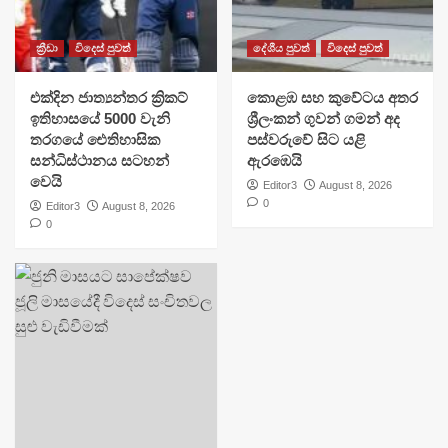
ක්‍රීඩා
විදෙස් පුවත්
දේශීය පුවත්
විදෙස් පුවත්
එක්දින ජාත්‍යන්තර ක්‍රිකට්
​කොළඹ සහ කුවේටය අතර
ඉතිහාසයේ 5000 වැනි
ශ්‍රීලංකන් ගුවන් ගමන් අද
තරගයේ ඓතිහාසික
පස්වරුවේ සිට යළි
සන්ධිස්ථානය සටහන්
ඇරඹෙයි
වෙයි
Editor3
August 8, 2026
0
Editor3
August 8, 2026
0