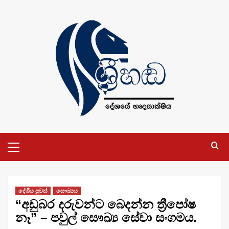
Skip
to
content
Primary
Menu
දේශීය පුවත්
සෞඛ්‍යය
“අඩුබර දරුවන්ට බෙදන්න ත්‍රීපෝෂ
නෑ” – පවුල් සෞඛ්‍ය සේවා සංගමය.