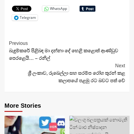
WhatsApp
Telegram
Continue
Previous
බැඳුම්කරේ පිළිබඳ මා දන්නා දේ හෙළි කළොත් ආණ්ඩුව
Reading
පෙරළෙයි… – රනිල්
Next
ශ්‍රී ලංකාව, රුබෙල්ලා සහ සරම්ප රෝග තුරන් කළ
කලාපයේ පළමු රට බවට පත් වේ
More Stories