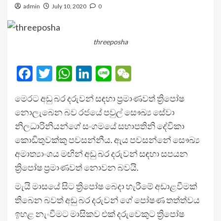
admin
July 10, 2020
0
threeposha
Facebook
Twitter
WhatsApp
LinkedIn
Line
WeChat
මෙරට අඩු බර දරුවන් සඳහා ප්‍රමාණවත් ත්‍රිපෝෂ
නොලැබෙන බව රජයේ පවුල් සෞඛ්‍ය සේවා
නිලධාරිනියන්ගේ සංගමයේ සභාපතිනි දේවිකා
කොඩිතුවක්කු පවසන්නීය. ඇය පවසන්නේ සෞඛ්‍ය
අමාත්‍යාංශය මඟින් අඩු බර දරුවන් සඳහා සපයන
ත්‍රිපෝෂ ප්‍රමාණවත් නොවන බවයි.
මැයි මාසයේ සිට ත්‍රිපෝෂ බෙදා හැරීමේ අඩාළවීමක්
තිබෙන බවත් අඩු බර දරුවන් ගේ පෝෂණ තත්ත්වය
ඉහළ නැංවීමට මාසිකව එක් දරුවෙකුට ත්‍රිපෝෂ