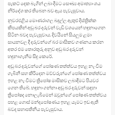
පැකට් දෙක බැගින් ලබා දීමට සෞඛ්‍ය අමාත්‍යාංශය
නිර්දේශ කර තිබෙන බව ඇය පැවැසුවාය.
නුවරඑළිය මොණරාගල බදුල්ල ඇතුළු දිස්ත්‍රික්ක
කීපයකින් අඩු බර දරුවන් වැඩි වශයෙන් හඳුනාගෙන
සිටින බවද පැවැසුවාය. දිවයිනේ සියලුම ළමා
සායනවල දී දරුවන්ගේ බර මාසිකව ගණනය කරන
අතර එම තොරතුරු අනුව අඩු බර දරුවන්
හඳුනාගැනීම සිදු කෙරේ.
අඩු බර දරුවන්ගේ පෝෂණ තත්ත්වය ඉහළ නැංවීම
ගැබිනි සහ කිරිදෙන මව්වරුන්ගේ පෝෂණ තත්ත්වය
ඉහළ නැංවීමට ත්‍රිපෝෂ මාසිකව ලබාදීමට පියවර
ගෙන තිබේ. හඳුනා ගන්නා අඩු බර දරුවන් සඳහා
ත්‍රිපෝෂද නොලැබීමෙන් ඔවුන්ගේ පෝෂණ තත්ත්වය
පහළ ගොස් මන්දපෝෂණය ඉහළ යෑමට ඉඩ ඇති
බවද සභාපතිනිය පැවැසුවාය.