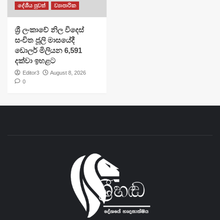
දේශීය පුවත්
ව්‍යාපාරික
ශ්‍රී ලංකාවේ නිල විදෙස්
සංචිත ජූලි මාසයේදී
ඩොලර් මිලියන 6,591
දක්වා ඉහළට
Editor3
August 8, 2026
0