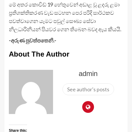
මේ අතර කොවිඩ් 19 හේතුවෙන් අඩාළ වූ ළදරු ළමා
ප්‍රතිශක්තිකරණ වැඩ සටහන පෙර පරිදි සාර්ථකව
පවත්වාගෙන යෑමට පවුල් සෞඛ්‍ය සේවා
නිලධාරිනියන් පියවර ගෙන තිබෙන බවද ඇය කියයි.
-අරුණ පුවත්පතෙනි.-
About The Author
admin
See author's posts
Share this: