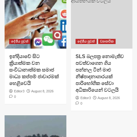
දේශීය පුවත්
දේශීය පුවත්
ව්‍යාපාරික
​ඉන්දියාවේ සිට
SLS බලපත්‍ර නොමැතිව
ක්‍රියාත්මක වන
පවත්වාගෙන ගිය
සංවිධානාත්මක සමාජ
පන්නල ටින් මාළු
මාධ්‍ය කප්පම් ජාවාරමක්
නිෂ්පාදනාගාරයක්
හෙළිවෙයි
පාරිභෝගික සේවා
අධිකාරියෙන් වටලයි
Editor3
August 8, 2026
0
Editor3
August 8, 2026
0