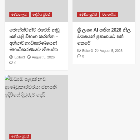
දේශපාලන
දේශීය පුවත්
දේශීය පුවත්
ව්‍යාපාරික
ජොන්ස්ටන්ට එරෙහි නඩු
ශ්‍රී ලංකා AI සතිය 2026 නිල
5ක් යළි විභාග කරන්න –
වශයෙන් ප්‍රකාශයට පත්
අභියාචනාධිකරණයෙන්
කෙරේ
මහාධිකරණයට නියෝග
Editor3
August 5, 2026
0
Editor3
August 5, 2026
0
දේශීය පුවත්