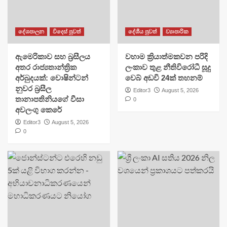
දේශපාලන
විදෙස් පුවත්
දේශීය පුවත්
ව්‍යාපාරික
ඇමෙරිකාව සහ බ්‍රසීලය
වහාම ක්‍රියාත්මකවන පරිදි
අතර රාජ්‍යතාන්ත්‍රික
ලංකාව තුළ නීතිවිරෝධී සූදු
අර්බුදයක්: වොෂින්ටන්
වෙබ් අඩවි 24ක් තහනම්
නුවර බ්‍රසීල
Editor3
August 5, 2026
තානාපතිනියගේ වීසා
0
අවලංගු කෙරේ
Editor3
August 5, 2026
0