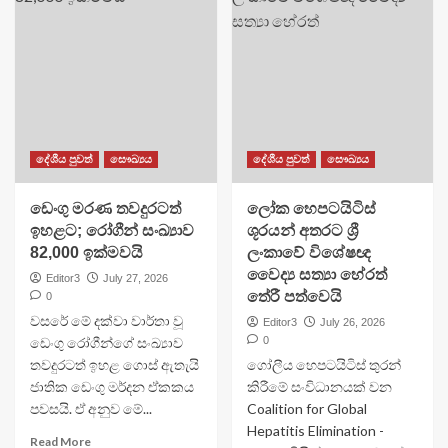
දේශීය පුවත්
සෞඛ්‍යය
දේශීය පුවත්
සෞඛ්‍යය
ඩෙංගු මරණ තවදුරටත්
​ලෝක හෙපටයිටිස්
ඉහළට; රෝගීන් සංඛ්‍යාව
ශූරයන් අතරට ශ්‍රී
82,000 ඉක්මවයි
ලංකාවේ විශේෂඥ
වෛද්‍ය සත්‍යා හේරත්
Editor3
July 27, 2026
තේරී පත්වෙයි
0
වසරේ මේ දක්වා වාර්තා වූ
Editor3
July 26, 2026
ඩෙංගු රෝගීන්ගේ සංඛ්‍යාව
0
තවදුරටත් ඉහළ ගොස් ඇතැයි
ගෝලීය හෙපටයිටිස් තුරන්
ජාතික ඩෙංගු මර්දන ඒකකය
කිරීමේ සංවිධානයක් වන
පවසයි. ඒ අනුව මේ...
Coalition for Global
Hepatitis Elimination -
Read More