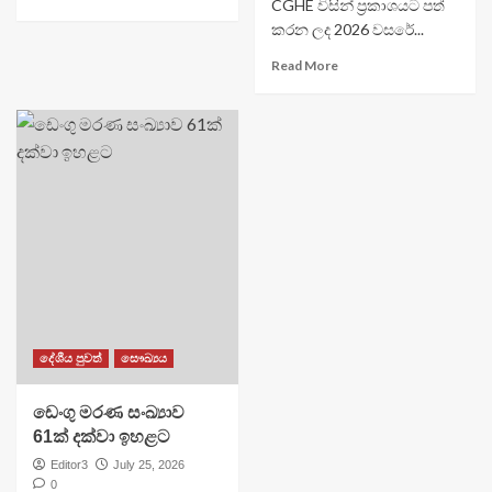
CGHE විසින් ප්‍රකාශයට පත්
කරන ලද 2026 වසරේ...
Read More
දේශීය පුවත්
සෞඛ්‍යය
ඩෙංගු මරණ සංඛ්‍යාව
61ක් දක්වා ඉහළට
Editor3
July 25, 2026
0