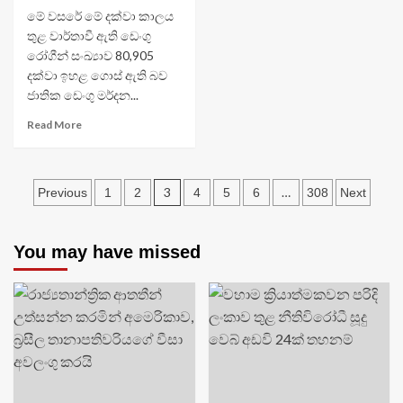
මේ වසරේ මේ දක්වා කාලය
තුළ වාර්තාවී ඇති ‌‌‌ඩෙංගු
රෝගීන් සංඛ්‍යාව 80,905
දක්වා ඉහළ ගොස් ඇති බව
ජාතික ඩෙංගු මර්දන...
Read More
Posts
3
…
Previous
1
2
4
5
6
308
Next
navigation
You may have missed