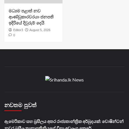
මධ්‍යම පළාත් නව
ආණ්ඩුකාරවරයා ජනපති
ඉදිරියේ දිවුරුම් දෙයි
Editor3
August 5, 2026
0
නවතම පුවත්
ඇමෙරිකාව සහ බ්‍රසීලය අතර රාජ්‍යතාන්ත්‍රික අර්බුදයක්: වොෂින්ටන්
නුවර බ්‍රසීල තානාපතිනියගේ වීසා අවලංගු කෙරේ