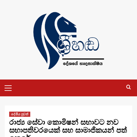
Skip
to
content
Primary
Menu
දේශීය පුවත්
රාජ්‍ය සේවා කොමිෂන් සභාවට නව
සභාපතිවරයෙක් සහ සාමාජිකයන් පත්