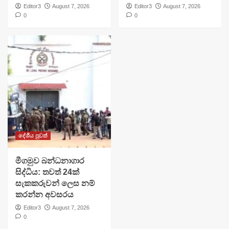
Editor3
August 7, 2026
Editor3
August 7, 2026
0
0
දේශීය පුවත්
මීගමුව බන්ධනාගාර
සිද්ධිය: තවත් 24ක්
සැකකරුවන් ලෙස නම්
කරන්න අවසරය
Editor3
August 7, 2026
0