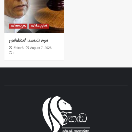
දේශපාලන
දේශීය පුවත්
ලක්ෂ්මන් යාපාට ඇප
Editor3
August 7, 2026
0