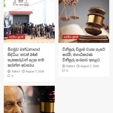
දේශීය පුවත්
දේශීය පුවත්
මීගමුව බන්ධනාගාර
විනිසුරු විශ්‍රාම වයස ගැසට්
සිද්ධිය: තවත් 24ක්
කරයි; මහාධිකරණ
සැකකරුවන් ලෙස නම්
විනිසුරු සංඛ්‍යාව ඉහළට
කරන්න අවසරය
Editor3
August 7, 2026
0
Editor3
August 7, 2026
0