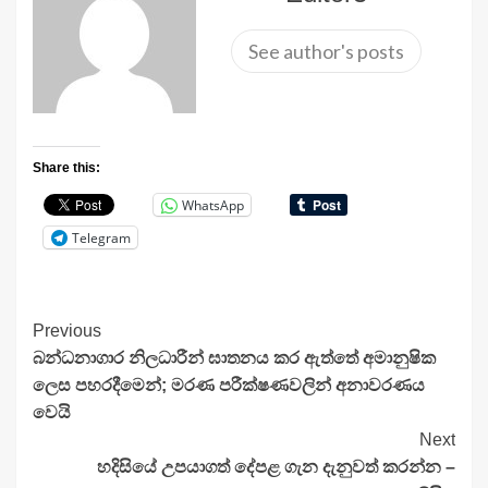
See author's posts
Share this:
WhatsApp
Telegram
Continue
Previous
බන්ධනාගාර නිලධාරීන් ඝාතනය කර ඇත්තේ අමානුෂික
Reading
ලෙස පහරදීමෙන්; මරණ පරීක්ෂණවලින් අනාවරණය
වෙයි
Next
හදිසියේ උපයාගත් දේපළ ගැන දැනුවත් කරන්න –