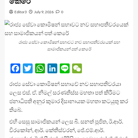
කෙරේ
Editor3
July 9, 2026
0
රාජ්‍ය සේවා කොමිෂන් සභාවට නව සභාපතිවරයෙක් සහ
සාමාජිකයන් පත් කෙරේ
Facebook
Twitter
WhatsApp
LinkedIn
Line
WeChat
රාජ්‍ය සේවා කොමිෂන් සභාවේ නව සභාපතිවරයා
ලෙස එස්. ඒ. නිමල් සරණතිස්ස මහතා පත් කිරීමට
ජනාධිපති අනුර කුමාර දිසානායක මහතා කටයුතු කර
තිබේ.
එහි සෙසු සාමාජිකයන් ලෙස බී. සනත් පූජිත, ඊ.ආර්.
වීරකෝන්, ආර්. කේතීස්වරන්, ජේ.එම්.ආර්.