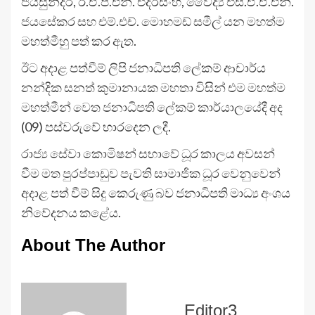
ජයසුන්දර, ඊ.ඒ.පී.එන්. එදිරිසිංහ, වෛද්‍ය එස්.ඒ.ඒ.එන්.
ජයසේකර සහ එම්.එච්. මොහමඩ් සමීල් යන මහත්ම
මහත්මීහු පත් කර ඇත.
ඊට අදාළ පත්වීම් ලිපි ජනාධිපති ලේකම් ආචාර්ය
නන්දික සනත් කුමානායක මහතා විසින් එම මහත්ම
මහත්මීන් වෙත ජනාධිපති ලේකම් කාර්යාලයේදී අද
(09) පස්වරුවේ භාරදෙන ලදී.
රාජ්‍ය සේවා කොමිෂන් සභාවේ ධූර කාලය අවසන්
වීම මත පුරප්පාඩුව පැවති සාමාජික ධූර වෙනුවෙන්
අදාළ පත් වීම් සිදු කෙරුණු බව ජනාධිපති මාධ්‍ය අංශය
නිවේදනය කළේය.
About The Author
Editor3