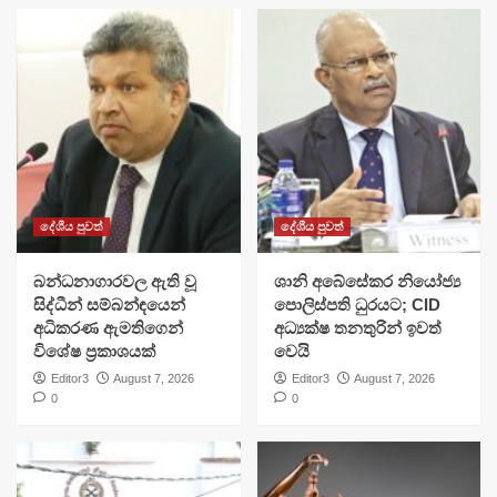
දේශීය පුවත්
දේශීය පුවත්
බන්ධනාගාරවල ඇති වූ
ශානි අබේසේකර නියෝජ්‍ය
සිද්ධීන් සම්බන්ඳයෙන්
පොලිස්පති ධුරයට; CID
අධිකරණ ඇමතිගෙන්
අධ්‍යක්ෂ තනතුරින් ඉවත්
විශේෂ ප්‍රකාශයක්
වෙයි
Editor3
August 7, 2026
Editor3
August 7, 2026
0
0