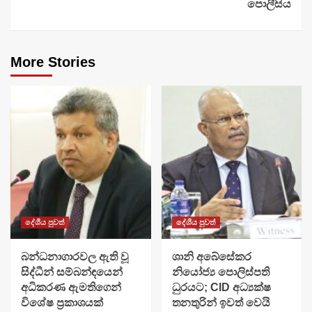
පොලීසිය
More Stories
දේශීය පුවත්
දේශීය පුවත්
බන්ධනාගාරවල ඇති වූ
ශානි අබේසේකර
සිද්ධීන් සම්බන්ඳයෙන්
නියෝජ්‍ය පොලිස්පති
අධිකරණ ඇමතිගෙන්
ධුරයට; CID අධ්‍යක්ෂ
විශේෂ ප්‍රකාශයක්
තනතුරින් ඉවත් වෙයි