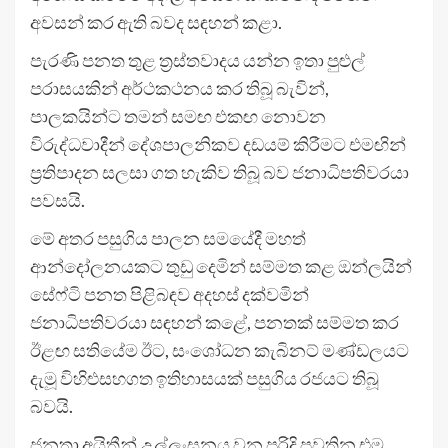
අවසන් කර ඇති බවද සඳහන් කළා.
පැරණි පනත තුළ ත්‍රස්තවාදය යන්න ඉතා පුළුල්
පරාසයකින් අර්ථකථනය කර තිබූ බැවින්,
පාලකයින්ට තමන් සමඟ එකඟ නොවන
විරුද්ධවාදීන් දේශපාලනිකව දඩයම් කිරීමට එමඟින්
ප්‍රතිපාදන සලසා ගත හැකිව තිබූ බව ජනාධිපතිවරයා
පවසයි.
මේ අතර පසුගිය පාලන සමයේදී මහත්
ආන්දෝලනයකට තුඩු දෙමින් සම්මත කළ ඔන්ලයින්
සේෆ්ටි පනත පිළිබඳව අදහස් දක්වමින්
ජනාධිපතිවරයා සඳහන් කළේ, පනතක් සම්මත කර
ඊළඟ සතියේම ඊට, සංශෝධන කැබිනට් මණ්ඩලයට
දැමූ විහිළුසහගත ඉතිහාසයක් පසුගිය රජයට තිබූ
බවයි.
ජනතා අයිතීන් උල්ලංඝනය වන පරිදි පවතින එම