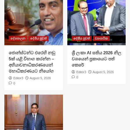
දේශපාලන
දේශීය පුවත්
දේශීය පුවත්
ව්‍යාපාරික
ජොන්ස්ටන්ට එරෙහි නඩු
ශ්‍රී ලංකා AI සතිය 2026 නිල
5ක් යළි විභාග කරන්න –
වශයෙන් ප්‍රකාශයට පත්
අභියාචනාධිකරණයෙන්
කෙරේ
මහාධිකරණයට නියෝග
Editor3
August 5, 2026
0
Editor3
August 5, 2026
0