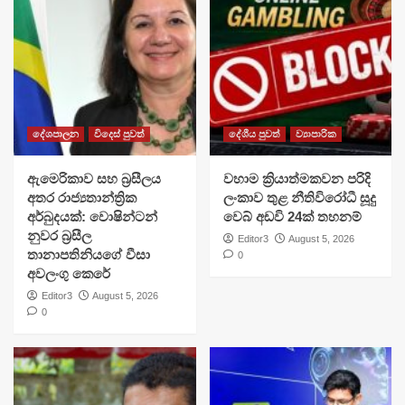
දේශපාලන
විදෙස් පුවත්
දේශීය පුවත්
ව්‍යාපාරික
ඇමෙරිකාව සහ බ්‍රසීලය
වහාම ක්‍රියාත්මකවන පරිදි
අතර රාජ්‍යතාන්ත්‍රික
ලංකාව තුළ නීතිවිරෝධී සූදු
අර්බුදයක්: වොෂින්ටන්
වෙබ් අඩවි 24ක් තහනම්
නුවර බ්‍රසීල
Editor3
August 5, 2026
තානාපතිනියගේ වීසා
0
අවලංගු කෙරේ
Editor3
August 5, 2026
0