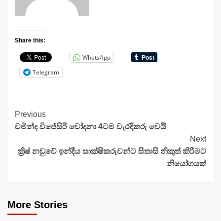
Share this:
WhatsApp
Telegram
Continue
Previous
චමින්ද විජේසිරි චෝදනා 4ටම වැරදිකරු වෙයි
Reading
Next
ක්‍රිෂ් නඩුවේ ඉන්දීය සාක්ෂිකරුවන්ට සිතාසි නිකුත් කිරීමට
නියෝගයක්
More Stories