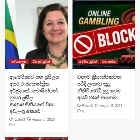
දේශපාලන
විදෙස් පුවත්
දේශීය පුවත්
ව්‍යාපාරික
ඇමෙරිකාව සහ බ්‍රසීලය
වහාම ක්‍රියාත්මකවන
අතර රාජ්‍යතාන්ත්‍රික
පරිදි ලංකාව තුළ
අර්බුදයක්: වොෂින්ටන්
නීතිවිරෝධී සූදු වෙබ්
නුවර බ්‍රසීල
අඩවි 24ක් තහනම්
තානාපතිනියගේ වීසා
Editor3
August 5, 2026
අවලංගු කෙරේ
0
Editor3
August 5, 2026
0