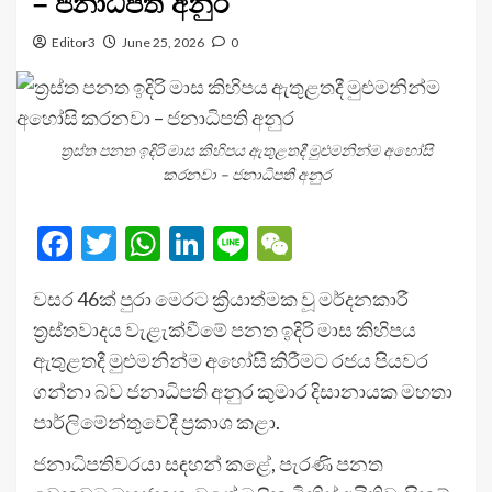
– ජනාධිපති අනුර
Editor3
June 25, 2026
0
ත්‍රස්ත පනත ඉදිරි මාස කිහිපය ඇතුළතදී මුළුමනින්ම අහෝසි
කරනවා – ජනාධිපති අනුර
Facebook
Twitter
WhatsApp
LinkedIn
Line
WeChat
වසර 46ක් පුරා මෙරට ක්‍රියාත්මක වූ මර්දනකාරී
ත්‍රස්තවාදය වැළැක්වීමේ පනත ඉදිරි මාස කිහිපය
ඇතුළතදී මුළුමනින්ම අහෝසි කිරීමට රජය පියවර
ගන්නා බව ජනාධිපති අනුර කුමාර දිසානායක මහතා
පාර්ලිමේන්තුවේදී ප්‍රකාශ කළා.
ජනාධිපතිවරයා සඳහන් කළේ, පැරණි පනත