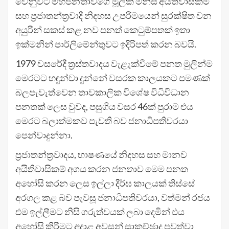
වෙනුවට මහජනතාවගේ මූලික මිනිස් අයිතිවාසිකම්
සහ ප්‍රජාතන්ත්‍රවාදී නිදහස උපරිමයෙන් සුරක්ෂිත වන
අයුරින් සකස් කළ නව පනත් කෙටුම්පතක් ඉතා
ඉක්මනින් පාර්ලිමේන්තුවට ඉදිරිපත් කරන බවයි.
1979 වසරේදී ත්‍රස්තවාදය වැළැක්වීමේ පනත මුලින්ම
මෙරටට හඳුන්වා දුන්නේ වසරක කාලයකට පමණක්
බලපැවැත්වෙන තාවකාලික විශේෂ විධිවිධාන
පනතක් ලෙස වුවද, පසුගිය වසර 46ක් පුරාම එය
මෙරට බලාත්මකව පැවති බව ජනාධිපතිවරයා
පෙන්වාදුන්නා.
ප්‍රජාතන්ත්‍රවාදය, භාෂණයේ නිදහස සහ මානව
අයිතිවාසිකම් අගය කරන ජනතාව මෙම පනත
අහෝසි කරන ලෙස ඉල්ලා දීර්ඝ කාලයක් තිස්සේ
අරගල කළ බව පැවසූ ජනාධිපතිවරයා, වත්මන් රජය
එම ඉල්ලීමට නිසි ගරුත්වයක් ලබා දෙමින් එය
අහෝසි කිරීමට අදාළ අවසන් සාකච්ඡාද පවත්වා