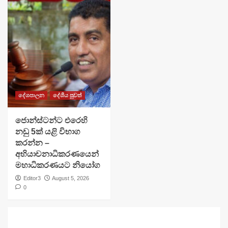
දේශපාලන
දේශීය පුවත්
ජොන්ස්ටන්ට එරෙහි
නඩු 5ක් යළි විභාග
කරන්න –
අභියාචනාධිකරණයෙන්
මහාධිකරණයට නියෝග
Editor3
August 5, 2026
0