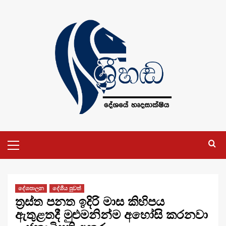
Skip
to
content
Primary
Menu
දේශපාලන
දේශීය පුවත්
ත්‍රස්ත පනත ඉදිරි මාස කිහිපය
ඇතුළතදී මුළුමනින්ම අහෝසි කරනවා