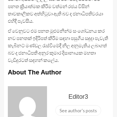
පනත ක්‍රියාත්මක කිරීම වත්මන් රජය විසින්
තාවකාලිකව අත්හිටුවා ඇති බව ද ජනාධිපතිවරයා
එහිදී පැවසීය.
ඒ වෙනුවට එම පනත මුළුමනින්ම සංශෝධනය කර
නව පනතක් ඉදිරිපත් කිරීම සඳහා පසුගිය සඳුදා පැවැති
කැබිනට් මණ්ඩල රැස්වීමේදී නිල අනුමැතිය ලබාගත්
බව ද ජනාධිපති අනුර කුමාර දිසානායක මහතා
වැඩිදුරටත් සඳහන් කලේය.
About The Author
Editor3
See author's posts