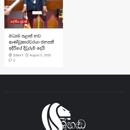
දේශීය පුවත්
මධ්‍යම පළාත් නව
ආණ්ඩුකාරවරයා ජනපති
ඉදිරියේ දිවුරුම් දෙයි
Editor3
August 5, 2026
0