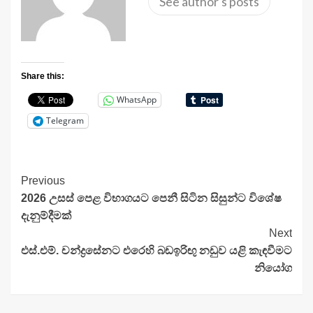
See author's posts
Share this:
WhatsApp
Telegram
Continue
Previous
2026 උසස් පෙළ විභාගයට පෙනී සිටින සිසුන්ට විශේෂ
Reading
දැනුම්දීමක්
Next
එස්.එම්. චන්ද්‍රසේනට එරෙහි බඩඉරිඟු නඩුව යළි කැඳවීමට
නියෝග