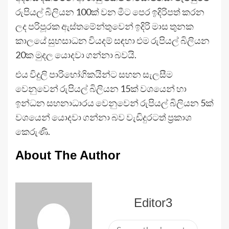
රුපියල් බිලියන 100ක් වන මීට පෙර ඉදිරිපත් කරන
ලද පරිපූරක ඇස්තමේන්තුවෙන් ඉදිරි මාස තුනක
කාලයේ සුභසාධන වියදම් සඳහා එම රුපියල් බිලියන
20ක මුදල යොදවා ගන්නා බවයි.
එය විදුලි පාරිභෝගිකයින්ට සහන සැලසීම
වෙනුවෙන් රුපියල් බිලියන 15ක් වශයෙන් හා
ඉන්ධන සහනාධාරය වෙනුවෙන් රුපියල් බිලියන 5ක්
වශයෙන් යොදවා ගන්නා බව වැඩිදුරටත් ප්‍රකාශ
කෙරුණි.
About The Author
Editor3