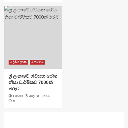
දේශීය පුවත්
සෞඛ්‍යය
ශ්‍රී ලංකාවේ ශ්වසන රෝග
නිසා වාර්ෂිකව 7000ක්
මරුට
Editor3
August 6, 2026
0