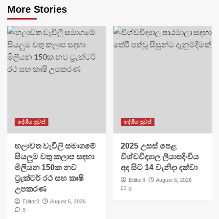
More Stories
දේශීය පුවත්
දේශීය පුවත්
හලාවත වැවිලි සමාගමේ
​2025 උසස් පෙළ
සියලුම වතු කලාප සඳහා
විශ්වවිද්‍යාල ලියාපදිංචිය
මිලියන 150ක නව
අද සිට 14 වැනිදා දක්වා
ට්‍රැක්ටර් රථ සහ කෘෂි
Editor3
August 6, 2026
උපකරණ
0
Editor3
August 6, 2026
0