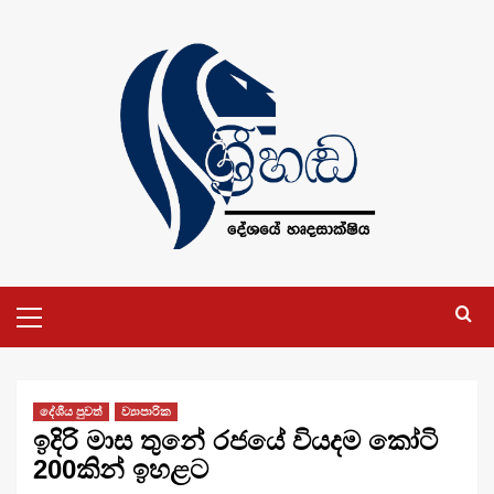
Skip
to
content
Primary
Menu
දේශීය පුවත්
ව්‍යාපාරික
ඉදිරි මාස තුනේ රජයේ වියදම කෝටි
200කින් ඉහළට