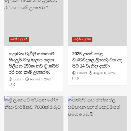
දේශීය පුවත්
දේශීය පුවත්
හලාවත වැවිලි සමාගමේ
​2025 උසස් පෙළ
සියලුම වතු කලාප සඳහා
විශ්වවිද්‍යාල ලියාපදිංචිය අද
මිලියන 150ක නව ට්‍රැක්ටර්
සිට 14 වැනිදා දක්වා
රථ සහ කෘෂි උපකරණ
Editor3
August 6, 2026
0
Editor3
August 6, 2026
0