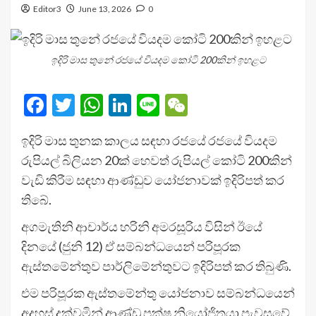
Editor3
June 13, 2026
0
ඉදිරි මාස තුනේ රජයේ වියදම කෝටි 200කින් ඉහළට
Facebook
Twitter
WhatsApp
LinkedIn
Line
WeChat
ඉදිරි මාස තුනක කාලය සඳහා රජයේ රජයේ වියදම
රුපියල් බිලියන 20ක් හෙවත් රුපියල් කෝටි 200කින්
වැඩි කිරීම සඳහා ආණ්ඩුව යෝජනාවක් ඉදිරිපත් කර
තිබේ.
අගමැතිනි ආචාර්ය හරිනි අමරසූරිය විසින් ඊයේ
දිනයේ (ජුනි 12) ඒ සම්බන්ධයෙන් පරිපූරක
ඇස්තමේන්තුව පාර්ලිමේන්තුවට ඉදිරිපත් කර තිබුණි.
එම පරිපූරක ඇස්තමේන්තු යෝජනාව සම්බන්ධයෙන්
අදහස් දක්වමින් ආණ්ඩු පක්ෂ නියෝජිතයා පැවසුවේ