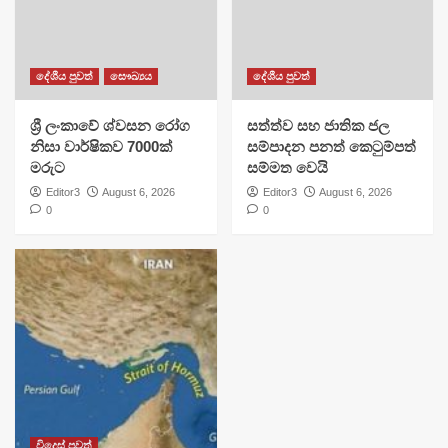
දේශීය පුවත්
සෞඛ්‍යය
දේශීය පුවත්
ශ්‍රී ලංකාවේ ශ්වසන රෝග
සත්ත්ව සහ ජාතික ජල
නිසා වාර්ෂිකව 7000ක්
සම්පාදන පනත් කෙටුම්පත්
මරුට
සම්මත වෙයි
Editor3
August 6, 2026
Editor3
August 6, 2026
0
0
විදෙස් පුවත්