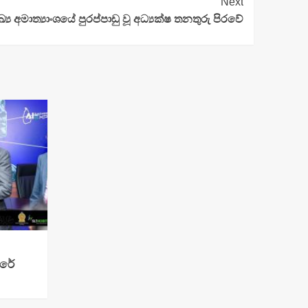
Next
‍ය අමාත්‍යාංශයේ පුරප්පාඩු වූ අධ්‍යක්ෂ තනතුරු පිරවේ
ෙරේ