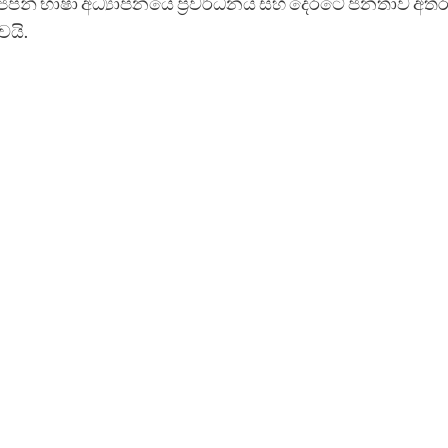
ිටියේ ජපන් භාෂා අධ්‍යාපනයේ ප්‍රවර්ධනය සහ දෙරටේ ජනතාව අතර
වයි.