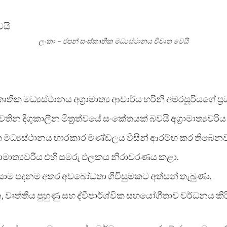
ලංකා – ජපන් සංස්කෘතික මධ්‍යස්ථානය විවෘත වෙයි
ෘතික මධ්‍යස්ථානය අග්‍රාමාත්‍ය ආචාර්ය හරිනි අමරසූරියගේ ප
තින දිගුකාලීන මිත්‍රත්වයේ සංකේතයක් බවයි අග්‍රාමාත්‍යවරිය
ික මධ්‍යස්ථානය භාරකාර මණ්ඩලය විසින් ආරම්භ කර තිබෙනව
්‍රාමාත්‍යවරිය එහි සමරු ඵලකය නිරාවරණය කළා.
සාම පදනම අතර අවබෝධතා ගිවිසුමකට අත්සන් තැබුණා.
පන, වෘත්තීය පුහුණු සහ ද්වීපාර්ශ්වික සහයෝගීතාව වර්ධනය ක