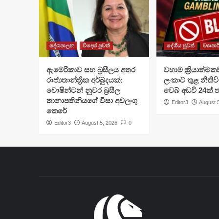
දේශපාලන
විදෙස් පුවත්
දේශීය පුවත්
ව්‍යාපා
ඇමෙරිකාව සහ බ්‍රසීලය අතර
වහාම ක්‍රියාත්මක
රාජ්‍යතාන්ත්‍රික අර්බුදයක්:
ලංකාව තුළ නීතිවි
වොෂින්ටන් නුවර බ්‍රසීල
වෙබ් අඩවි 24ක්
තානාපතිනියගේ වීසා අවලංගු
Editor3
August 
කෙරේ
Editor3
August 5, 2026
0