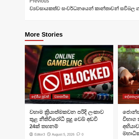
Continue
Previous
ව්‍යවසායකත්ව සංවර්ධනයෙන් කාන්තාවන් සවිබල ගැ
Reading
More Stories
දේශීය පුවත්
ව්‍යාපාරික
දේශපාල
වහාම ක්‍රියාත්මකවන පරිදි ලංකාව
ජොන්ස්
තුළ නීතිවිරෝධී සූදු වෙබ් අඩවි
විභාග
24ක් තහනම්
අභියා
මහාධ
Editor3
August 5, 2026
0