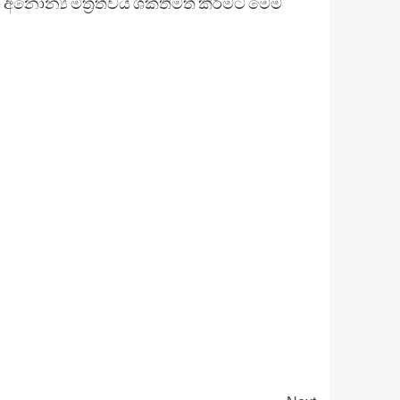
 අනෝන්‍ය මිත්‍රත්වය ශක්තිමත් කිරීමට මෙම