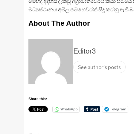
මෙහිදී අදහස් දැක්වූ අග්‍රාමාත්‍යවරිය කියා ස
මධ්‍යස්ථානය අමිල මෙහෙවරක් සිදු කරනු ඇති බ
About The Author
Editor3
See author's posts
Share this:
WhatsApp
Telegram