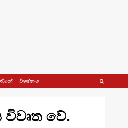
ීඩියෝ
විශේෂාංග
ය විවෘත වේ.