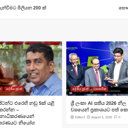
න්වීමට මිලියන 200 ක්
සෞඛ්
න
දේශීය පුවත්
දේශීය පුවත්
ව්‍යාපාරික
ටන්ට එරෙහි නඩු 5ක් යළි
ශ්‍රී ලංකා AI සතිය 2026 නිල
 කරන්න –
වශයෙන් ප්‍රකාශයට පත් ක
චනාධිකරණයෙන්
Editor3
August 5, 2026
0
ිකරණයට නියෝග