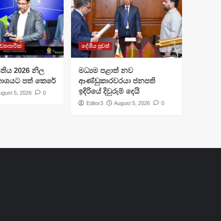
ව්‍යාපාරික
දේශීය පුවත්
I සතිය 2026 නිල
මධ්‍යම පළාත් නව
රකාශයට පත් කෙරේ
ආණ්ඩුකාරවරයා ජනපති
ඉදිරියේ දිවුරුම් දෙයි
ugust 5, 2026
0
Editor3
August 5, 2026
0