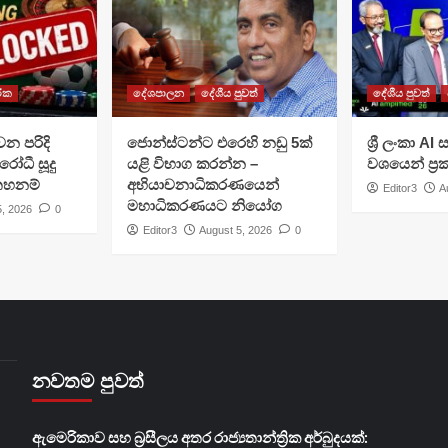
රික
දේශපාලන
දේශීය පුවත්
දේශීය පුවත්
වන පරිදි
ජොන්ස්ටන්ට එරෙහි නඩු 5ක්
ශ්‍රී ලංකා A
රෝධී සූදු
යළි විභාග කරන්න –
වශයෙන් ප්‍
 තහනම්
අභියාචනාධිකරණයෙන්
Editor3
A
මහාධිකරණයට නියෝග
5, 2026
0
Editor3
August 5, 2026
0
නවතම පුවත්
ඇමෙරිකාව සහ බ්‍රසීලය අතර රාජ්‍යතාන්ත්‍රික අර්බුදයක්: