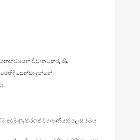
්‍රධානත්වයෙන් විවෘත කෙරුණි.
 මෙහිදී පෙන්වා දුන්නේ.
ා.
ිරීම අරමුණු කරගත් ව්‍යාපෘතියක් ලෙස මෙය