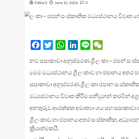
Editor3
June 12, 2026
0
Facebook
Twitter
WhatsApp
LinkedIn
Line
WeChat
නව සසාකාවා අනුස්මරණ ශ්‍රී ලංකා – ජපන් සංස්ක
මෙම මධ්‍යස්ථානය ශ්‍රී ලංකාව හා ජපානය අතර පව
සසාකාවා අනුස්මරණ ශ්‍රී ලංකා ජපාන සංස්කෘත
මධ්‍යස්ථානය විවෘත කිරීම සනිටුහන් කරමින් අග
අනතුරුව ආරක්ෂක අමාත්‍යාංශය සහ සසාකාවා 
ශ්‍රී ලංකාව හා ජපානය අතර සංස්කෘතික, අධ්‍යා
ක්‍රියාත්මකයි.