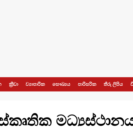
න
ක්‍රීඩා
ව්‍යාපාරික
සෞඛ්‍යය
පාරිසරික
තීරු ලිපිය
ව
ස්කෘතික මධ්‍යස්ථාන