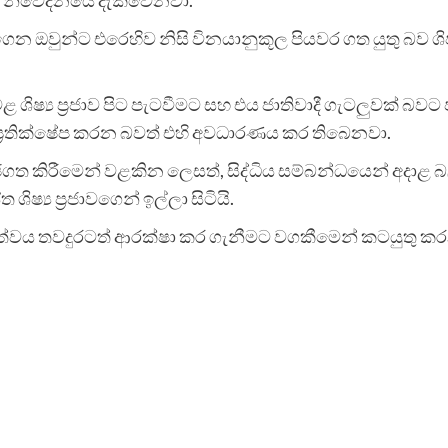
ෙන ඔවුන්ට එරෙහිව නිසි විනයානුකූල පියවර ගත යුතු බව ශි
ශිෂ්‍ය ප්‍රජාව පිට පැටවීමට සහ එය ජාතිවාදී ගැටලුවක් බවට 
 ප්‍රතික්ෂේප කරන බවත් එහි අවධාරණය කර තිබෙනවා.
ගත කිරීමෙන් වළකින ලෙසත්, සිද්ධිය සම්බන්ධයෙන් අදාළ බ
ශිෂ්‍ය ප්‍රජාවගෙන් ඉල්ලා සිටියි.
්වය තවදුරටත් ආරක්ෂා කර ගැනීමට වගකීමෙන් කටයුතු කරන