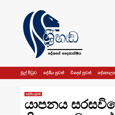
Skip
to
content
මුල් පිටුව
දේශීය පුවත්
විදෙස් පුවත්
දේශපාල
දේශීය පුවත්
යාපනය සරසවියේ