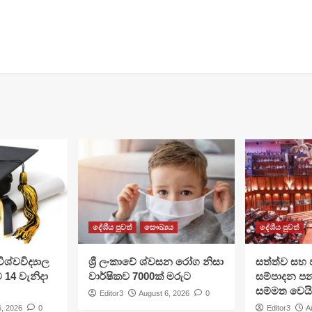
දේශීය පුවත්
සෞඛ්‍යය
දේශීය පුවත්
ශ්වවිද්‍යාල
ශ්‍රී ලංකාවේ ශ්වසන රෝග නිසා
සත්ත්ව සහ 
ට 14 වැනිදා
වාර්ෂිකව 7000ක් මරුට
සම්පාදන පන
සම්මත වෙයි
Editor3
August 6, 2026
0
6, 2026
0
Editor3
A