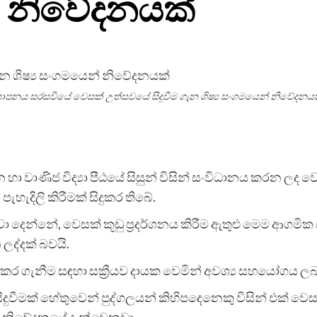
් නිවේදනයක්
ාපනය සරසවියේ වෙසක් උත්සවයේ සිදුවීම ගැන ශිෂ්‍ය සංගමයෙන් නිවේදනය
 වාණිජ විද්‍යා පීඨයේ සිසුන් විසින් සංවිධානය කරන ලද ව
පැහැදිලි කිරීමක් සිදුකර තිබේ.
වා දෙන්නේ, වෙසක් කූඩු ප්‍රදර්ශනය කිරීම ඇතුළු මෙම ආගම
ද්දක් බවයි.
කර ගැනීම සඳහා සක්‍රීයව දායක වෙමින් අවශ්‍ය සහයෝගය ලබා
දුවීමක් හේතුවෙන් පුද්ගලයන් කිහිපදෙනෙකු විසින් එක් වෙ
වත් නිවේදනයේ දැක්වෙනවා.