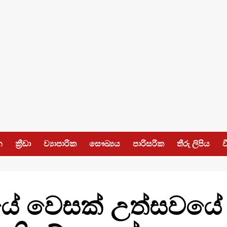
න
ක්‍රීඩා
ව්‍යාපාරික
සෞඛ්‍යය
පාරිසරික
තීරු ලිපිය
ව
 වෙසක් උත්සවයේ ස