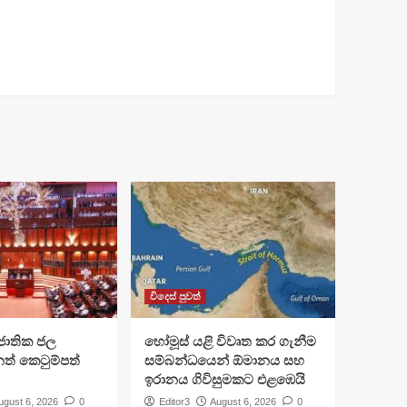
විදෙස් පුවත්
ජාතික ජල
හෝමූස් යළි විවෘත කර ගැනීම
ත් කෙටුම්පත්
සම්බන්ධයෙන් ඕමානය සහ
ඉරානය ගිවිසුමකට එළඹෙයි
ugust 6, 2026
0
Editor3
August 6, 2026
0