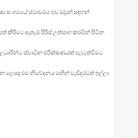
ෂ්‍ය සංගමයේ ස්ථාවරය බව ඔවුන් සඳහන්
පත් කිරීමට ඇතැම් පිරිස් උත්සාහ කරමින් සිටින
ලධාරීන්ට ස්වාධීන පරීක්ෂණයක් පැවැත්වීමට
 ලෙසද එම නිවේදනය මඟින් වැඩිදුරටත් ඉල්ලා