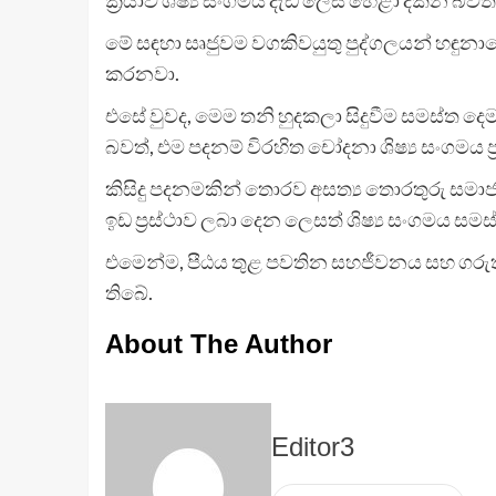
මේ සඳහා සෘජුවම වගකිවයුතු පුද්ගලයන් හඳුනාග
කරනවා.
එසේ වුවද, මෙම තනි හුදකලා සිදුවීම සමස්ත දෙමළ 
බවත්, එම පදනම් විරහිත චෝදනා ශිෂ්‍ය සංගමය
කිසිදු පදනමකින් තොරව අසත්‍ය තොරතුරු සමාජ
ඉඩ ප්‍රස්ථාව ලබා දෙන ලෙසත් ශිෂ්‍ය සංගමය සමස්ත 
එමෙන්ම, පීඨය තුළ පවතින සහජීවනය සහ ගරුත
තිබේ.
About The Author
Editor3