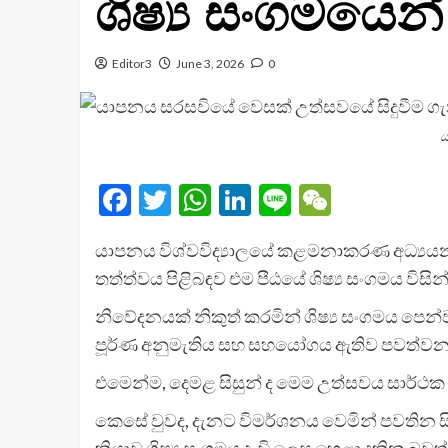
ශිෂ්‍ය සංගමයෙන
Editor3
June 3, 2026
0
ය
Facebook
Twitter
WhatsApp
LinkedIn
Line
WeChat
යාපනය විශ්වවිද්‍යාලයේ කළමනාකරණ අධ්‍යයන හා
තත්ත්වය පිළිබඳව එම පීඨයේ ශිෂ්‍ය සංගමය විසින් 
නිවේදනයක් නිකුත් කරමින් ශිෂ්‍ය සංගමය පෙන්
පූර්ණ අනුමැතිය සහ සහයෝගය ඇතිව පවත්වන ල
එමෙන්ම, දෙමළ සිසුන් ද මෙම උත්සවය සාර්ථක 
කෙසේ වුවද, දැනට විමර්ශනය වෙමින් පවතින සි
ක්‍රියාව ශිෂ්‍ය සංගමය දැඩි ලෙස හෙළා දකින බ