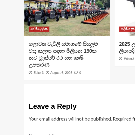
දේශීය පුවත්
දේශීය පුව
හලාවත වැවිලි සමාගමේ සියලුම
​2025 උ
වතු කලාප සඳහා මිලියන 150ක
ලියාපදි
නව ට්‍රැක්ටර් රථ සහ කෘෂි
Editor3
උපකරණ
Editor3
August 6, 2026
0
Leave a Reply
Your email address will not be published.
Required f