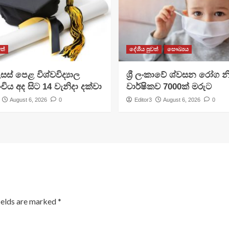
ත්
දේශීය පුවත්
සෞඛ්‍යය
සස් පෙළ විශ්වවිද්‍යාල
ශ්‍රී ලංකාවේ ශ්වසන රෝග න
ංචිය අද සිට 14 වැනිදා දක්වා
වාර්ෂිකව 7000ක් මරුට
August 6, 2026
0
Editor3
August 6, 2026
0
ields are marked
*