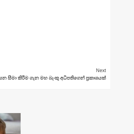
Next
 සීමා කිරීම ගැන මහ බැංකු අධිපතිගෙන් ප්‍රකාශයක්