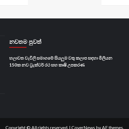
නවතම පුවත්
හලාවත වැවිලි සමාගමේ සියලුම වතු කලාප සඳහා මිලියන
150ක නව ට්‍රැක්ටර් රථ සහ කෘෂි උපකරණ
Copyright © All rights reserved.
|
CoverNews
by AF themes.