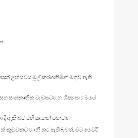
ක්
ෙසක් උත්සවය මුල් කරගනිමින් මතුව ඇති
ික සහ සංස්කෘතික වැඩසටහන ශිෂ්‍ය සංගමයේ
 දී ඇති බව එහි සඳහන් වනවා.
සක් කූඩුවකට හානි කර ඇති බවත්, එම වෛරී