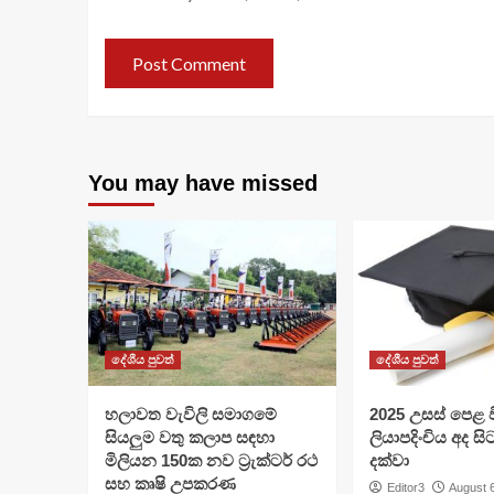
You may have missed
දේශීය පුවත්
දේශීය පුවත්
හලාවත වැවිලි සමාගමේ
​2025 උසස් පෙළ වි
සියලුම වතු කලාප සඳහා
ලියාපදිංචිය අද සි
මිලියන 150ක නව ට්‍රැක්ටර් රථ
දක්වා
සහ කෘෂි උපකරණ
Editor3
August 