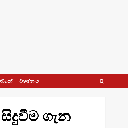
ීඩියෝ
විශේෂාංග
ිදුවීම ගැන