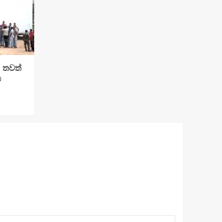
: තවත්
්