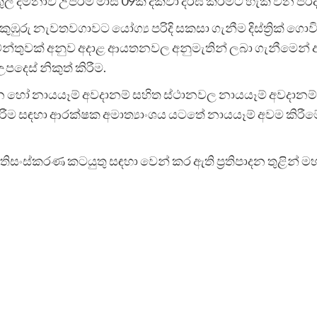
ී දීමනාව උපරිම මාස 09ක් දක්වා දීර්ඝ කිරීමට හැකි වන පරිදි 
ති කුඹුරු නැවතවගාවට යෝග්‍ය පරිදි සකසා ගැනීම දිස්ත්‍රික
්තුවක් අනුව අදාළ ආයතනවල අනුමැතින් ලබා ගැනීමෙන් අ
පදෙස් නිකුත් කිරීම.
ස්ථාන හෝ නායයෑම් අවදානම් සහිත ස්ථානවල නායයෑම් අවදානම
කිරීම සඳහා ආරක්ෂක අමාත්‍යාංශය යටතේ නායයෑම් අවම කිරීම
හා ප්‍රතිසංස්කරණ කටයුතු සඳහා වෙන් කර ඇති ප්‍රතිපාදන තුළි