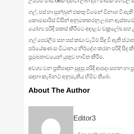
උපරිම මාස 06ක් දක්වා ලබා දුන් මාසික ගෙවල් කුල
ගල්, පස් හා සුන්බුන් එකතු වීමෙන් විනාශ වී ඇ
කොමසාරිස් විසින් අනුමතකරනු ලබන ඇස්තමේන
යෝග්‍ය පරිදි සකස් කිරීමට අදාළව චක්‍රලේඛ සහ උ
ගල් පෙරලීම සහ පස් කඩා වැටීම් සිදු වී ඇති 
පර්යේෂණ සංවිධානය නිර්දේශ කරන පරිදි සිදු 
ප්‍රමුඛතාවයෙන් යුතුව භාවිත කිරීම.
අවශ්‍ය වන ප්‍රතිපාදන සුදුසු පරිදි ආපදා සහන 
සඳහා කැබිනට් අනුමැතිය හිමිව තිබේ.
About The Author
Editor3
See author's posts