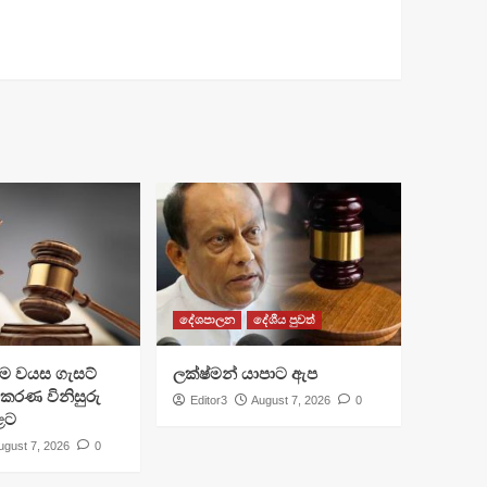
දේශපාලන
දේශීය පුවත්
්‍රාම වයස ගැසට්
ලක්ෂ්මන් යාපාට ඇප
ිකරණ විනිසුරු
Editor3
August 7, 2026
0
ළට
ugust 7, 2026
0