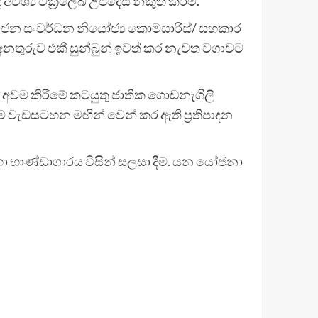
අවශ්‍ය චක්‍රලේඛ උපදෙස් නිකුත් කිරීම.
් ගොවිජන සංවර්ධන නියෝජ්‍ය කොමසාරිස්/ සහකාර
නතුරුව එකී සුන්බුන් ඉවත් කර නැවත වගාවට
් අවම කිරීමේ කටයුතු ජාතික ගොඩනැගිලි
ේ වැඩසටහන මඟින් වෙන් කර ඇති ප්‍රතිපාදන
න් මහා භාණ්ඩාගාරය විසින් සලසා දීම. යන යෝජනා