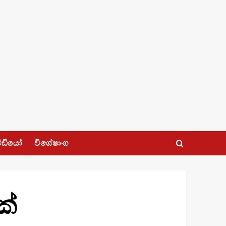
ීඩියෝ
විශේෂාංග
ක්