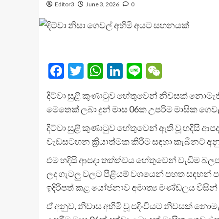
Editor3
June 3, 2026
0
Facebook
Twitter
WhatsApp
LinkedIn
Line
WeChat
දිට්වා සුළි කුණාටුව හේතුවෙන් නිවසක් නොමැ
මෙතෙක් ලබා දුන් මාස 06ක උපරිම මාසික ගෙවල්
දිට්වා සුළි කුණාටුව හේතුවෙන් ඇති වූ හදිසි 
වැඩසටහන ක්‍රියාත්මක කිරීම සඳහා කැබිනට් අන
එම හදිසි ආපදා තත්ත්වය හේතුවෙන් වැඩිම බලපෑම
ලද ගැටලු වලට පිළියම් වශයෙන් පහත සඳහන් පරිද
ඉදිරිපත් කළ යෝජනාව අමාත්‍ය මණ්ඩලය විසින්
ඒ අනුව, නිවාස අහිමි වූ පදිංචියට නිවසක් නො