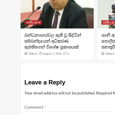
දේශීය පුවත්
දේශීය පුව
බන්ධනාගාරවල ඇති වූ සිද්ධීන්
ශානි 
සම්බන්ඳයෙන් අධිකරණ
පොලිස්
ඇමතිගෙන් විශේෂ ප්‍රකාශයක්
තනතුරි
Editor3
August 7, 2026
0
Editor3
Leave a Reply
Your email address will not be published.
Required f
Comment
*