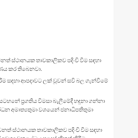
ෙනත් ස්ථානයක තාවකාලිකව පදිංචි වීම සඳහා
ීරණය කර තිබෙනවා.
කිරීම සඳහා ආපදාවට ලක් වූවන් සවි බල ගැන්වීමේ
සටහනේ ප්‍රගතිය විමසා බැලීමේදී හඳුනා ගන්නා
වර්ධන අමාත්‍යතුමා වශයෙන් ජනාධිපතිතුමා
වෙනත් ස්ථානයක තාවකාලිකව පදිංචි වීම සඳහා