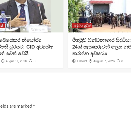
ත්
දේශීය පුවත්
අබේසේකර නියෝජ්‍ය
මීගමුව බන්ධනාගාර සිද්ධිය
පති ධුරයට; CID අධ්‍යක්ෂ
24ක් සැකකරුවන් ලෙස නම
න් ඉවත් වෙයි
කරන්න අවසරය
August 7, 2026
0
Editor3
August 7, 2026
0
ields are marked
*