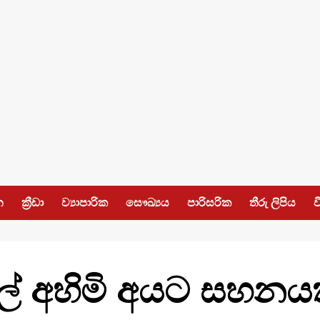
න
ක්‍රීඩා
ව්‍යාපාරික
සෞඛ්‍යය
පාරිසරික
තීරු ලිපිය
ව
වල් අහිමි අයට සහනය