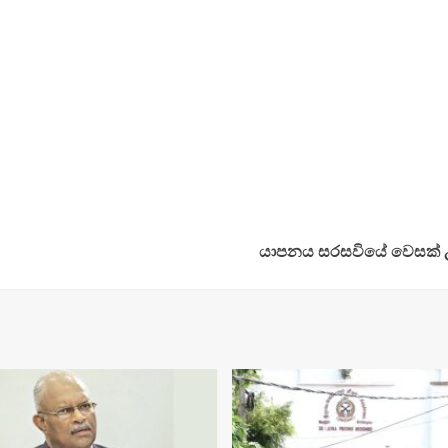
යාපනය සරසවියේ වෙසක් උත