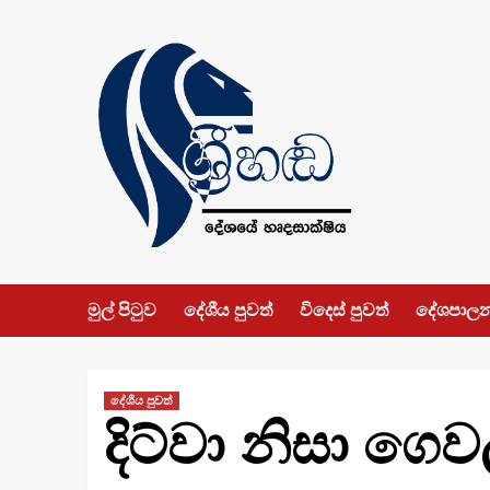
Skip
to
content
මුල් පිටුව
දේශීය පුවත්
විදෙස් පුවත්
දේශපාල
දේශීය පුවත්
දිට්වා නිසා ගෙ