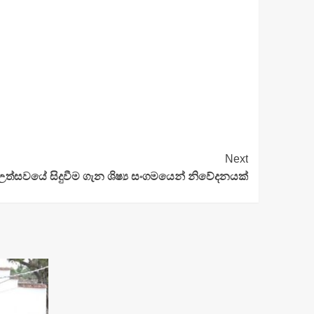
Next
්සවයේ සිදුවීම ගැන ශිෂ්‍ය සංගමයෙන් නිවේදනයක්