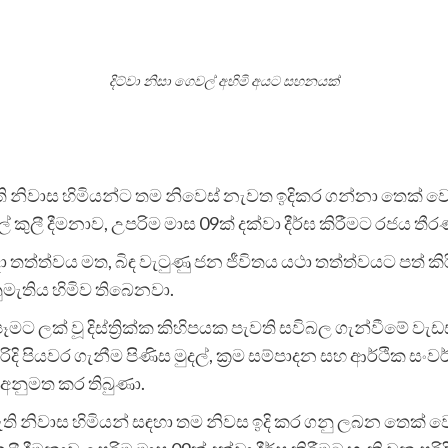
දිට්වා නිසා ගෙවල් අහිමි අයට සහනයක්
ති නිවාස හිමියන්ට තම නිවෙස් නැවත ඉදිකර ගන්නා තෙක් ව
 කුලී දීමනාව, උපරිම මාස 09ක් දක්වා දීර්ඝ කිරීමට රජය ත
ආපදා තත්ත්වය මත, බිඳ වැටුණු ජන ජීවිතය යථා තත්ත්වයට පත් 
ුමැතිය හිමිව තිබෙනවා.
ට ලක් වූ දිස්ත්‍රික්ක කිහිපයක පැවති සවිබල ගැන්වීමේ වැඩ
ි පියවර ගැනීම පිණිස මුදල්, ක්‍රම සම්පාදන සහ ආර්ථික සං
 අනුමත කර තිබුණා.
මැති නිවාස හිමියන් සඳහා තම නිවස ඉදි කර ගනු ලබන තෙක් 