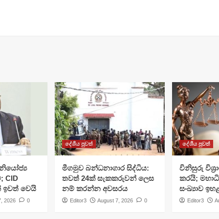
දේශීය පුවත්
දේශීය පුවත්
ියෝජ්‍ය
මීගමුව බන්ධනාගාර සිද්ධිය:
විනිසුරු විශ
; CID
තවත් 24ක් සැකකරුවන් ලෙස
කරයි; මහාධ
් ඉවත් වෙයි
නම් කරන්න අවසරය
සංඛ්‍යාව ඉහ
7, 2026
0
Editor3
August 7, 2026
0
Editor3
A