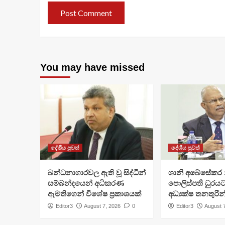
You may have missed
දේශීය පුවත්
දේශීය පුවත්
බන්ධනාගාරවල ඇති වූ සිද්ධීන්
ශානි අබේසේකර න
සම්බන්ඳයෙන් අධිකරණ
පොලිස්පති ධුරයට
ඇමතිගෙන් විශේෂ ප්‍රකාශයක්
අධ්‍යක්ෂ තනතුරින
Editor3
August 7, 2026
0
Editor3
August 