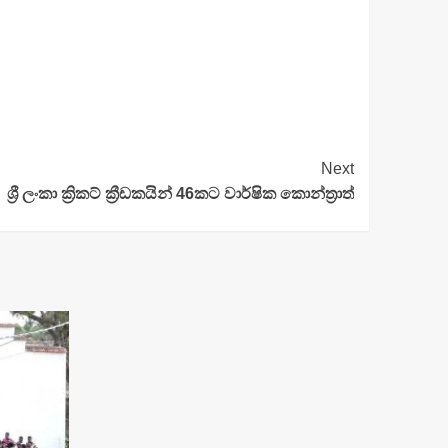
Next
ශ්‍රී ලංකා ක්‍රිකට් ක්‍රීඩකයින් 46කට වාර්ෂික කොන්ත්‍රාත්