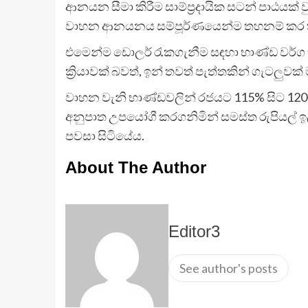
ආනයන සීමා කිරීම සාම්ප්‍රදායික සටන් පාඨයක් 
වාහන ආනයනය සම්පූර්ණයෙන්ම තහනම් කර තිබිය
එමෙන්ම ඩොලර් රැකගැනීම සඳහා භාණ්ඩ වර්ග 
ක්‍රියාවක් බවත්, ඉන් තවත් පැත්තකින් ගැටලු
වාහන වැනි භාණ්ඩවලින් රජයට 115% සිට 120% 
අනුපාත උපයෝගී කරගනිමින් සමස්ත රුපියල් ඉල
පවසා සිටියේය.
About The Author
Editor3
See author's posts