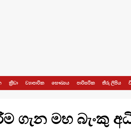
න
ක්‍රීඩා
ව්‍යාපාරික
සෞඛ්‍යය
පාරිසරික
තීරු ලිපිය
ව
ීම ගැන මහ බැංකු අධ