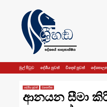
Skip
to
content
මුල් පිටුව
දේශීය පුවත්
විදෙස් පුවත්
දේශපාල
දේශීය පුවත්
ව්‍යාපාරික
ආනයන සීමා කිර