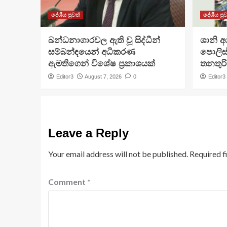
දේශීය පුවත්
දේශීය පුව
බන්ධනාගාරවල ඇති වූ සිද්ධීන්
ශානි 
සම්බන්ඳයෙන් අධිකරණ
පොලිස්
ඇමතිගෙන් විශේෂ ප්‍රකාශයක්
තනතුරි
Editor3
August 7, 2026
0
Editor3
Leave a Reply
Your email address will not be published.
Required f
Comment
*