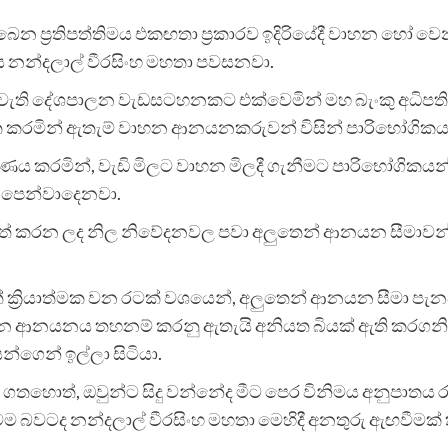
ිබෙන ප්‍රතිපත්තිමය එකඟතා ප්‍රකාරව ඉදිරියේදී වාහන හෝ 
ය නන්දලාල් වීරසිංහ මහතා පවසනවා.
ැවැති දේශපාලන වැඩසටහනකට එක්වෙමින් මහ බැංකු අධිපතිවර
ත කරමින් ඇතැම් වාහන ආනයනකරුවන් විසින් පාරිභෝගිකය
ණය කරමින්, වැඩි මිලට වාහන මිලදී ගැනීමට පාරිභෝගිකය
ු පෙන්වාදෙනවා.
ිකුත් කරන ලද නිල නිවේදනවල පවා අලුතෙන් ආනයන සීමාවන
 ක්‍රියාත්මක වන රටක් වශයෙන්, අලුතෙන් ආනයන සීමා පැනව
 වාහන ආනයනය තහනම් කරනු ඇතැයි අනියත බියක් ඇති කරගනිමි
ෙන් ඉල්ලා සිටියා.
තහොත්, ඔවුන්ට සිදු වන්නේද මීට පෙර විනිමය අනුපාතය රුප
ණමම බවටද නන්දලාල් වීරසිංහ මහතා මෙහිදී අනතුරු ඇඟවීමක්