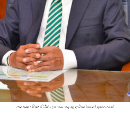
ආනයන සීමා කිරීම ගැන මහ බැංකු අධිපතිගෙන් ප්‍රකාශයක්