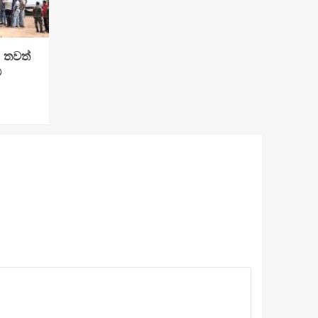
: තවත්
්