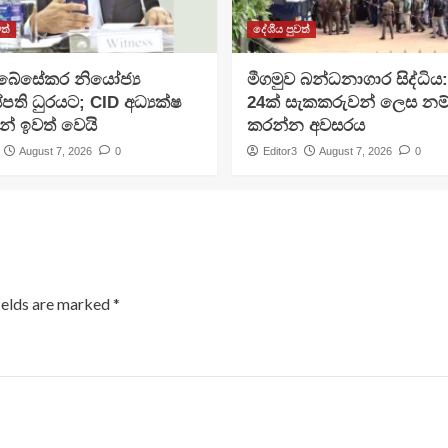
ත්
දේශීය පුවත්
අබේසේකර නියෝජ්‍ය
මීගමුව බන්ධනාගාර සිද්ධිය
පති ධුරයට; CID අධ්‍යක්ෂ
24ක් සැකකරුවන් ලෙස නම
න් ඉවත් වෙයි
කරන්න අවසරය
August 7, 2026
0
Editor3
August 7, 2026
0
ields are marked
*