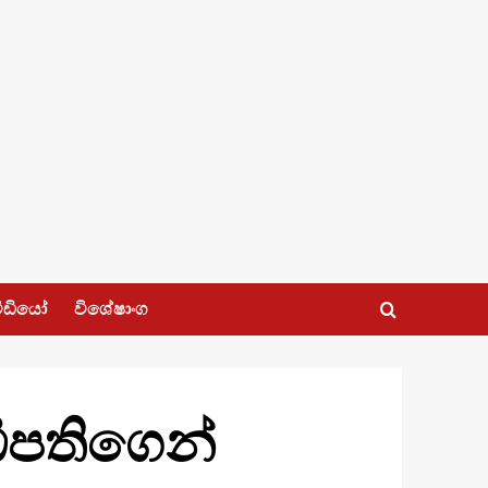
ීඩියෝ
විශේෂාංග
ිපතිගෙන්