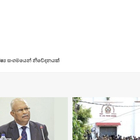
ෂ්‍ය සංගමයෙන් නිවේදනයක්