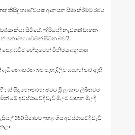
වෙනත් කිසිදු භාණ්ඩයක ආනයන සීමා කිරීමට රජය
යා කියා සිටියේ, ඉදිරියේදී නැවතත් වාහන
න් නොමඟ යවමින් සිටින බවයි.
න් පෙළඹවීම හේතුවෙන් විනිමය අනුපාත
් දැඩි නොකරන බව පැහැදිලිව සඳහන් කර ඇති
ීමක් සිදු නොකරන බවට ශ්‍රී ලංකාව ලිඛිතවම
න් මේ අවස්ථාවේදී වැඩි මිලට වාහන මිලදී
ියල් 350 සීමාවට ඉහළ ගිය අවස්ථාවේදී වැඩි
 කළා.