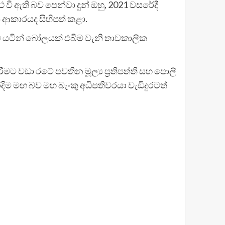
 වී ඇති බව පෙන්වා දුන් ඔහු, 2021 වසරේදී
 ආකාරයද සිහිපත් කළා.
ට යටින් බෝලයක් එබීම වැනි තාවකාලික
 වඩා රටේ පවතින මූල්‍ය ප්‍රතිපත්ති සහ පොලී
ම මඟ බව මහ බැංකු අධිපතිවරයා වැඩිදුරටත්