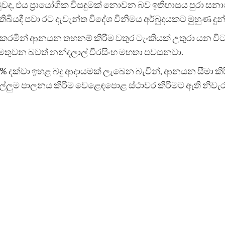
වුවද, එය ප්‍රායෝගික විසඳුමක් නොවන බව ඉතිහාසය පුරා සනාථ
දී පවා රට දැවැන්ත විදේශ විනිමය අර්බුදයකට මුහුණ දුන්
කරමින් ආනයන තහනම් කිරීම වතුර ටැංකියක් උතුරා යන වි
වක් මතුවන බවත් නන්දලාල් වීරසිංහ මහතා පවසනවා.
දක්වා ඉහළ බදු ආදායමක් ලැබෙන බැවින්, ආනයන සීමා කිරීමට
්ලුම පාලනය කිරීම වෙළෙඳපොළ ස්ථාවර කිරීමට ඇති නිවැරදි