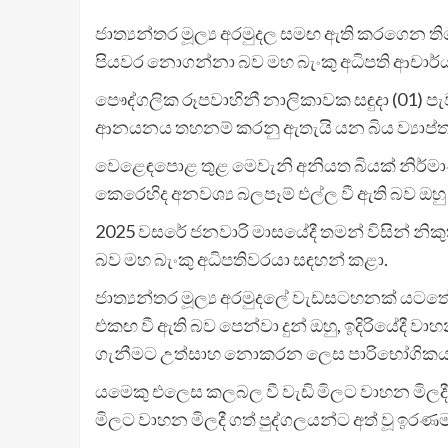
ජාත්‍යන්තර මූල්‍ය අරමුදල සමඟ ඇති කරගෙන ත
පියවර නොගන්නා බව මහ බැංකු අධිපති ආචාර්
පෞද්ගලික රූපවාහිනී නාලිකාවක සඳුදා (01) ප
ආනයනය තහනම් කරනු ඇතැයි යන බිය ව්‍යාප්
වෙළෙඳපොළ තුළ මෙවැනි අනියත බියක් නිර්මා
කෙරෙහිද අනවශ්‍ය බලපෑම් එල්ල වී ඇති බව ඔහ
2025 වසරේ ජනවාරි මාසයේදී තමන් විසින් න
බව මහ බැංකු අධිපතිවරයා සඳහන් කළා.
ජාත්‍යන්තර මූල්‍ය අරමුදලේ වැඩසටහනක් යටතේ
එකඟ වී ඇති බව පෙන්වා දුන් ඔහු, ඉදිරියේදී
ගැනීමට උත්සාහ නොකරන ලෙස පාරිභෝගිකයන්ග
යමෙකු එලෙස කලබල වී වැඩි මිලට වාහන මිලදී ග
මිලට වාහන මිලදී ගත් පුද්ගලයන්ට අත් වූ ඉර