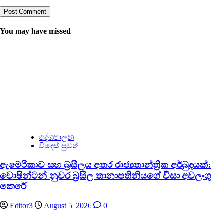
You may have missed
දේශපාලන
විදෙස් පුවත්
ඇමෙරිකාව සහ බ්‍රසීලය අතර රාජ්‍යතාන්ත්‍රික අර්බුදයක්:
වොෂින්ටන් නුවර බ්‍රසීල තානාපතිනියගේ වීසා අවලංගු
කෙරේ
Editor3
August 5, 2026
0