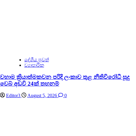
දේශීය පුවත්
ව්‍යාපාරික
වහාම ක්‍රියාත්මකවන පරිදි ලංකාව තුළ නීතිවිරෝධී සූදු
වෙබ් අඩවි 24ක් තහනම්
Editor3
August 5, 2026
0