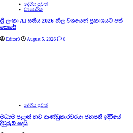
දේශීය පුවත්
ව්‍යාපාරික
ශ්‍රී ලංකා AI සතිය 2026 නිල වශයෙන් ප්‍රකාශයට පත්
කෙරේ
Editor3
August 5, 2026
0
දේශීය පුවත්
මධ්‍යම පළාත් නව ආණ්ඩුකාරවරයා ජනපති ඉදිරියේ
දිවුරුම් දෙයි