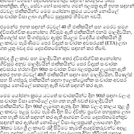
ආගමන විගමන දෙපාර්තමේන්තුව සඳහන් කරනුයේ රාජ්‍ය
තාන්ත්‍රික, නිල, සේවා හෝ සාමාන්‍ය ගමන් බලපත්‍ර ඇති ඉහත සඳහන්
රටවල ජාතිකයින්ට මෙම යෝජනා ක්‍රමය යටතේ නොමිලේ
සංචාරක වීසා ලබා ගැනීමට සුදුසුකම් හිමිවන බවයි.
එමෙන්ම ඉහත සඳහන් රටවල් 40 හි ජාතිකයින් සහ මෙරට සමග
ද්විපාර්ශ්වික අන්‍යෝන්‍ය ගිවිසුම් ඇති ජාතිකයින් එනම් මාලදිවයින,
සීශෙල්ස් සහ සිංගප්පූරුව ඇතුළු සියලුම විදේශීය ජාතිකයින් ශ්‍රී
ලංකාවට පැමිණිමට පෙර විද්‍යුත් සංචාරක අවසරයක් (ETA) ලබා
ගත යුතු බවද එම දෙපාර්තමේන්තුව සඳහන් කර තිබේ.
තවද ශ්‍රී ලංකාව සහ මාලදිවයින අතර ද්විපාර්ශ්වික අන්‍යෝන්‍ය
ගිවිසුම අනුව මාලදිවයින් ජාතිකයින්ට පෙර විද්‍යුත් සංචාරක
අවසරය හරහා දින 90ක සංචාරක වීසා බලපත්‍රයක් ලැබෙනු ඇති
අතර ඉහත රටවල් 40හී ජාතිකයින් සඳහා සහ මාලදිවයින, සීෂෙල්ස්
සහ සිංගප්පූරු ජාතිකයින් සඳහා ඉලෙක්ට්‍රොනික සංචාරක අවසර
පත්‍රය නොමිලේ සකසනු ඇති බවත් සඳහන් කර ඇත.
මෙම යෝජනා ක්‍රමය යටතේ සංචාරකයින්ට දින 90ක් සඳහා වලංගු
සංචාරක වීසා නොමිලේ ලබා ගත හැකි බවත් (මාලදිවයින්
ජාතිකයින්ට දින 90ක් ලැබෙනු ඇත), දින 30ක වලංගු කාලය තුළ ශ්‍රී
ලංකාවට පළමු වරට පැමිණි දින සිට ද්විත්ව ප්‍රවේශ පහසුකම ලබා
ගත හැකි බවත් සඳහන් කර ඇති ආගමන විගම දෙපාර්තමේන්තුව
සඳහන් කර ඇත්තේ නොමිලේ වීසා බලපත්‍රයක් ලබාගෙන දින
30කට වඩා ශ්‍රී ලංකාවේ රැඳී සිටීමට කැමති අයදුම්කරුවන්ට අදාළ
වීසා ගාස්තුව ගෙවීමෙන් පසු වීසා බලපත්‍ර දීර්ඝ කිරීමක් සඳහාද