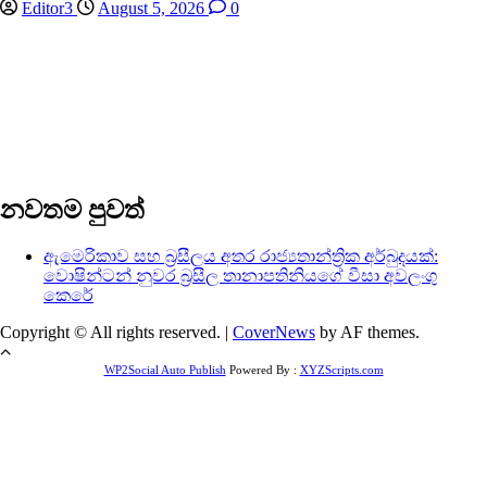
Editor3
August 5, 2026
0
නවතම පුවත්
ඇමෙරිකාව සහ බ්‍රසීලය අතර රාජ්‍යතාන්ත්‍රික අර්බුදයක්:
වොෂින්ටන් නුවර බ්‍රසීල තානාපතිනියගේ වීසා අවලංගු
කෙරේ
Copyright © All rights reserved.
|
CoverNews
by AF themes.
WP2Social Auto Publish
Powered By :
XYZScripts.com