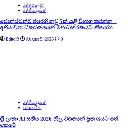
දේශපාලන
දේශීය පුවත්
ජොන්ස්ටන්ට එරෙහි නඩු 5ක් යළි විභාග කරන්න –
අභියාචනාධිකරණයෙන් මහාධිකරණයට නියෝග
Editor3
August 5, 2026
0
දේශීය පුවත්
ව්‍යාපාරික
ශ්‍රී ලංකා AI සතිය 2026 නිල වශයෙන් ප්‍රකාශයට පත්
කෙරේ