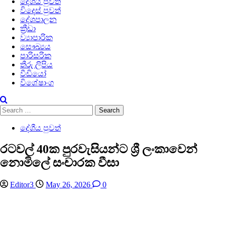
දේශීය පුවත්
විදෙස් පුවත්
දේශපාලන
ක්‍රීඩා
ව්‍යාපාරික
සෞඛ්‍යය
පාරිසරික
තීරු ලිපිය
වීඩියෝ
විශේෂාංග
Search
for:
දේශීය පුවත්
රටවල් 40ක පුරවැසියන්ට ශ්‍රී ලංකාවෙන්
නොමිලේ සංචාරක වීසා
Editor3
May 26, 2026
0