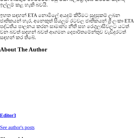
ඉල්ලුම් කළ හැකි බවයි.
ඉහත සඳහන් ETA නොමිලේ අයදුම් කිරීමට සුදුසුකම් ලබන
ජාතිකයන් හැර, අනෙකුත් සියලුම රටවල ජාතිකයන් ශ්‍රී ලංකා ETA
පද්ධතිය පාලනය කරන සාමාන්‍ය නීති සහ රෙගුලාසිවලට යටත්
වන බවත් සඳහන් බවත් ආගමන දෙපාර්තමේන්තුව වැඩිදුරටත්
සඳහන් කර තිබේ.
About The Author
Editor3
See author's posts