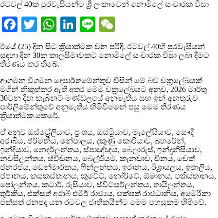
රටවල් 40ක පුරවැසියන්ට ශ්‍රී ලංකාවෙන් නොමිලේ සංචාරක වීසා
Facebook
Twitter
WhatsApp
LinkedIn
Line
WeChat
ඊයේ (25) දින සිට ක්‍රියාත්මක වන පරිදි, රටවල් 40හි පුරවැසියන්
සඳහා දින 30ක කාලසීමාවකට නොමිලේ සංචාරක වීසා ලබා දීමට
තීරණය කර තිබේ.
ආගමන විගමන දෙපාර්තමේන්තුව විසින් මේ බව චක්‍රලේඛයක්
මගින් නිකුත්කර ඇති අතර මෙම චක්‍රලේඛයට අනුව, 2026 මාර්තු
30වන දින කැබිනට් මණ්ඩලයේ අනුමැතිය සහ ඉන් අනතුරුව
පාර්ලිමේන්තුවේ අනුමැතිය හිමිවීමෙන් පසු මෙම තීරණය
ක්‍රියාත්මක කෙරේ.
ඒ අනුව ඔස්ට්‍රේලියාව, ප්‍රංශය, ඔස්ට්‍රියාව, මැලේසියාව, සෞදි
අරාබිය, ජර්මනිය, නේපාලය, දකුණු කොරියාව, බහරේන්,
ඉන්දියාව, නෙදර්ලන්තය, ස්පාඥ්ඥය, බෙලාරුස්, ඉන්දුනීසියාව,
නවසීලන්තය, ස්වීඩනය, බෙල්ජියම, කැනඩාව, චීනය, චෙක්
ජනරජය, ඩෙන්මාර්කය, ෆින්ලන්තය, ඉරානය, ඊශ්‍රායලය, ඉතාලිය,
ජපානය, කසකස්තානය, කුවේට්, නෝර්වේ, ඕමානය, පකිස්තානය,
පෝලන්තය, කටාර්, රුසියාව, ස්විට්සර්ලන්තය, තායිලන්තය,
තුර්කිය, එක්සත් අරාබි එමීර් රාජ්‍යය, එක්සත් රාජධානිය, අමෙරිකා
එක්සත් ජනපද යන රටවල ජාතිකයින්ට මෙම පහසුකම හිමිවේ.