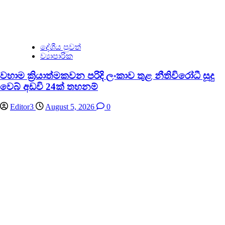
දේශීය පුවත්
ව්‍යාපාරික
වහාම ක්‍රියාත්මකවන පරිදි ලංකාව තුළ නීතිවිරෝධී සූදු
වෙබ් අඩවි 24ක් තහනම්
Editor3
August 5, 2026
0