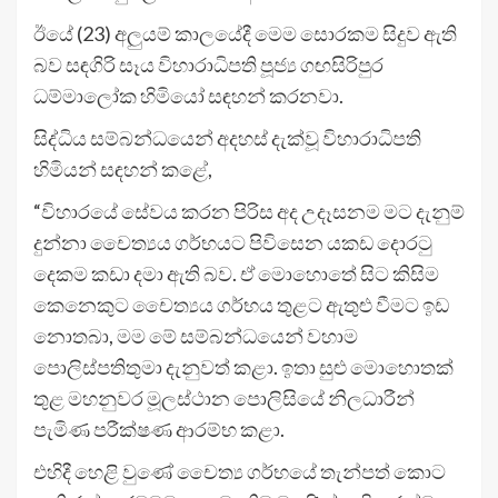
ඊයේ (23) අලුයම් කාලයේදී මෙම සොරකම සිදුව ඇති
බව සඳගිරි සෑය විහාරාධිපති පූජ්‍ය ගඟසිරිපුර
ධම්මාලෝක හිමියෝ සඳහන් කරනවා.
සිද්ධිය සම්බන්ධයෙන් අදහස් දැක්වූ විහාරාධිපති
හිමියන් සඳහන් කළේ,
“විහාරයේ සේවය කරන පිරිස අද උදෑසනම මට දැනුම්
දුන්නා චෛත්‍යය ගර්භයට පිවිසෙන යකඩ දොරටු
දෙකම කඩා දමා ඇති බව. ඒ මොහොතේ සිට කිසිම
කෙනෙකුට චෛත්‍යය ගර්භය තුළට ඇතුළු වීමට ඉඩ
නොතබා, මම මේ සම්බන්ධයෙන් වහාම
පොලිස්පතිතුමා දැනුවත් කළා. ඉතා සුළු මොහොතක්
තුළ මහනුවර මූලස්ථාන පොලිසියේ නිලධාරීන්
පැමිණ පරීක්ෂණ ආරම්භ කළා.
එහිදී හෙළි වුණේ චෛත්‍ය ගර්භයේ තැන්පත් කොට