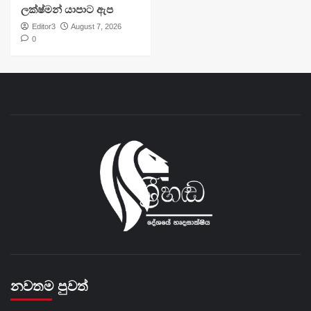
ලක්ෂ්මන් යාපාට ඇප
Editor3
August 7, 2026
0
නවතම පුවත්