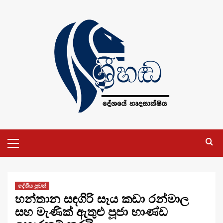
Skip
to
content
Primary
Menu
දේශීය පුවත්
හන්තාන සඳගිරි සෑය කඩා රන්මාල
සහ මැණික් ඇතුළු පූජා භාණ්ඩ