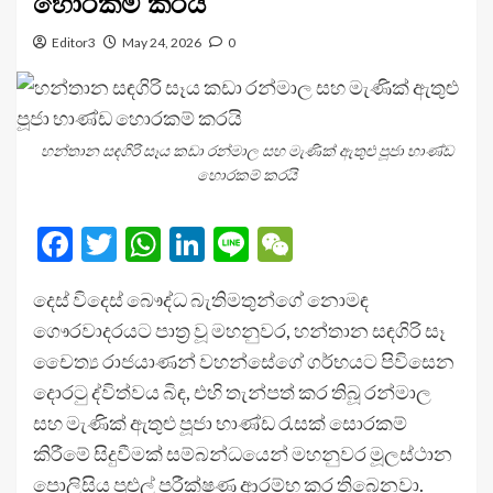
හොරකම් කරයි
Editor3
May 24, 2026
0
හන්තාන සඳගිරි සෑය කඩා රන්මාල සහ මැණික් ඇතුළු පූජා භාණ්ඩ
හොරකම් කරයි
Facebook
Twitter
WhatsApp
LinkedIn
Line
WeChat
දෙස් විදෙස් බෞද්ධ බැතිමතුන්ගේ නොමඳ
ගෞරවාදරයට පාත්‍ර වූ මහනුවර, හන්තාන සඳගිරි සෑ
චෛත්‍ය රාජයාණන් වහන්සේගේ ගර්භයට පිවිසෙන
දොරටු ද්විත්වය බිඳ, එහි තැන්පත් කර තිබූ රන්මාල
සහ මැණික් ඇතුළු පූජා භාණ්ඩ රැසක් සොරකම්
කිරීමේ සිදුවීමක් සම්බන්ධයෙන් මහනුවර මූලස්ථාන
පොලිසිය පුළුල් පරීක්ෂණ ආරම්භ කර තිබෙනවා.