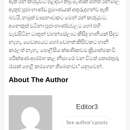
ඇති රන් කරඬුවට පළඳවා තිබූ මැණික් සහිත රන්මාල
ඇතුළු පූජා භාණ්ඩ ප්‍රමාණයක් අතුරුදහන්ව ඇති
බවයි. නමුත් වාසනාවකට මෙන් රන් කරඬුවට,
අනෙකුත් වටිනා පූජා භාණ්ඩවලට හෝ එහි
වැඩසිටින ධාතූන් වහන්සේලාට කිසිදු හානියක් සිදුව
නැහැ. චෛත්‍යයට හෝ වෙනත් කිසිවකට හානි
කරලත් නැහැ. පොලිසිය ක්ෂණිකවම ක්‍රියාත්මක වී
පරීක්ෂණ ආරම්භ කළ නිසා මේ වන විටත් තොරතුරු
රැසක් හෙළි කරගෙන තිබෙනවා.” යනුවෙන්.
About The Author
Editor3
See author's posts