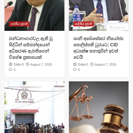
දේශීය පුවත්
දේශීය පුවත්
බන්ධනාගාරවල ඇති වූ
ශානි අබේසේකර නියෝජ්‍ය
සිද්ධීන් සම්බන්ඳයෙන්
පොලිස්පති ධුරයට; CID
අධිකරණ ඇමතිගෙන්
අධ්‍යක්ෂ තනතුරින් ඉවත්
විශේෂ ප්‍රකාශයක්
වෙයි
Editor3
August 7, 2026
Editor3
August 7, 2026
0
0