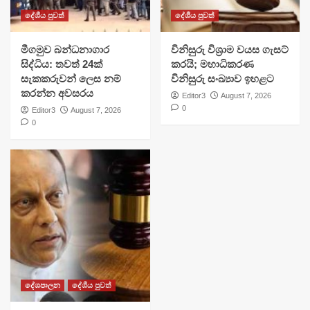
දේශීය පුවත්
දේශීය පුවත්
මීගමුව බන්ධනාගාර
විනිසුරු විශ්‍රාම වයස ගැසට්
සිද්ධිය: තවත් 24ක්
කරයි; මහාධිකරණ
සැකකරුවන් ලෙස නම්
විනිසුරු සංඛ්‍යාව ඉහළට
කරන්න අවසරය
Editor3
August 7, 2026
0
Editor3
August 7, 2026
0
දේශපාලන
දේශීය පුවත්