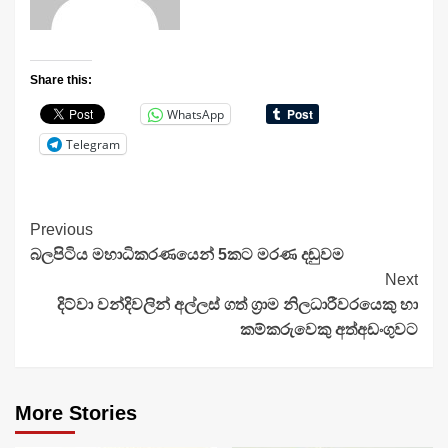
Share this:
WhatsApp
Telegram
Continue
Previous
බලපිටිය මහාධිකරණයෙන් 5කට මරණ දඬුවම
Reading
Next
දිට්වා වන්දිවලින් අල්ලස් ගත් ග්‍රාම නිලධා‍රීවරයෙකු හා
කම්කරුවෙකු අත්අඩංගුවට
More Stories