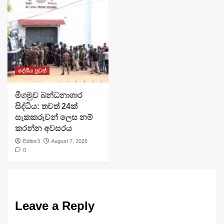
දේශීය පුවත්
මීගමුව බන්ධනාගාර
සිද්ධිය: තවත් 24ක්
සැකකරුවන් ලෙස නම්
කරන්න අවසරය
Editor3
August 7, 2026
0
Leave a Reply