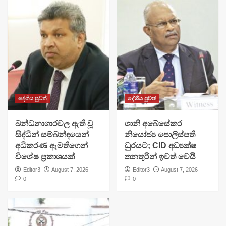
දේශීය පුවත්
දේශීය පුවත්
බන්ධනාගාරවල ඇති වූ
ශානි අබේසේකර
සිද්ධීන් සම්බන්ඳයෙන්
නියෝජ්‍ය පොලිස්පති
අධිකරණ ඇමතිගෙන්
ධුරයට; CID අධ්‍යක්ෂ
විශේෂ ප්‍රකාශයක්
තනතුරින් ඉවත් වෙයි
Editor3
August 7, 2026
Editor3
August 7, 2026
0
0