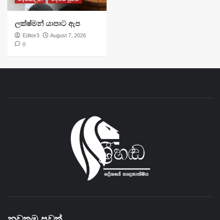
ලක්ෂ්මන් යාපාට ඇප
Editor3
August 7, 2026
0
නවතම පුවත්