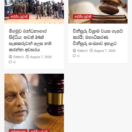
දේශීය පුවත්
දේශීය පුවත්
මීගමුව බන්ධනාගාර
විනිසුරු විශ්‍රාම වයස ගැසට්
සිද්ධිය: තවත් 24ක්
කරයි; මහාධිකරණ
සැකකරුවන් ලෙස නම්
විනිසුරු සංඛ්‍යාව ඉහළට
කරන්න අවසරය
Editor3
August 7, 2026
0
Editor3
August 7, 2026
0
දේශපාලන
දේශීය පුවත්