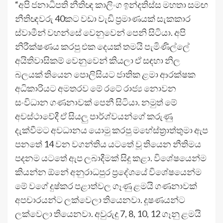
“අපි ජනාධිපති නීතිඥ කාලිංග ඉන්දතිස්ස මහතා සමඟ
නීතිඥවරු 40කට වඩා වැඩි ප්‍රමාණයක් සැකකාර
ස්වාමීන් වහන්සේ වෙනුවෙන් පෙනි සිටියා. අපි
නිරීක්ෂණය කරපු එක දෙයක් තමයි පැමිණිල්ලේ
අයිතිවාසිකම් වෙනුවෙන් කියලා ඒ සඳහා නිල
බලයක් තියෙන පොලිසියට ජාතික ළමා ආරක්ෂක
අධිකාරියට අමතරව මේ රටේ රාජ්‍ය නොවන
සංවිධාන ගණනාවක් පෙනී සිටියා. නමුත් මේ
අවස්ථාවේදී ඒ සියලු පාර්ශ්වයන්ගේ කරුණු
දැක්වීමට අවධානය යොමු කරපු මහේස්ත්‍රාත්තුමා ඇප
පනතේ 14 වන වගන්තිය යටතේ වූ තියෙන නීතිමය
පදනම යටතේ ඇප ලබාදීමක් සිදු කළා. විශේෂයෙන්ම
කියන්න ඕනේ අනුරාධපුර ප්‍රදේශයේ විශේෂයෙන්ම
මේ වගේ දුෂ්කර පළාත්වල ගෑණු ළමයි ගණනාවක්
අපචාරයන්ට ලක්වෙලා තියෙනවා. දූෂණයන්ට
ලක්වෙලා තියෙනවා. අවුරුදු 7, 8, 10, 12 ගෑනු ළමයි