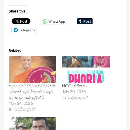
Share this:
WhatsApp
Telegram
Related
පල්ලේගම හිමිගේ විමර්ශන
NGO භීතිකාව
අවසන් යැයි නීතිපතිට යැවු
July 20, 2020
ගොනුව අසම්පූර්ණයි
In "දේශපාලන"
May 24, 2026
In "දේශීය පුවත්"