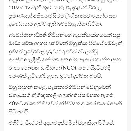
10 සහ 12 වැනි කුඩා ගැහැණු දරුවන් විශාල
ප්‍රමාණයක් අතීතයේ සිටම ලිංගික අපචාරයන්ට සහ
දූෂණයන්ට ලක්ව ඇති බවද ඔහු කියා සිටියා.
අටමස්ථානාධිපති හිමියන්ගේ ඇප නියෝගයෙන් පසු
මාධ්‍ය වෙත අදහස් දක්වමින් ඔහු කියා සිටියේ මෙවැනි
දුෂ්කර ප්‍රදේශවල දරුවන් අතවරයට ලක්වූ
අවස්ථාවලදී ක්‍රියාත්මක නොවන ඇතැම් කාන්තා සහ
රාජ්‍ය නොවන සංවිධාන (NGO), මෙම සිදුවීමේදී
පමණක් සුවිශේෂී උනන්දුවක් දක්වන බවයි.
ඔහු සඳහන් කළේ, සැකකාර හිමියන් වෙනුවෙන්
ජනාධිපති නීතිඥ කාලිංග ඉන්දතිස්ස මහතා ඇතුළු
40කට අධික නීතිඥවරුන් පිරිසක් අධිකරණයේ පෙනී
සිටි බවයි.
එහිදී වැඩිදුරටත් අදහස් දක්වමින් ඔහු කියා සිටියේ,