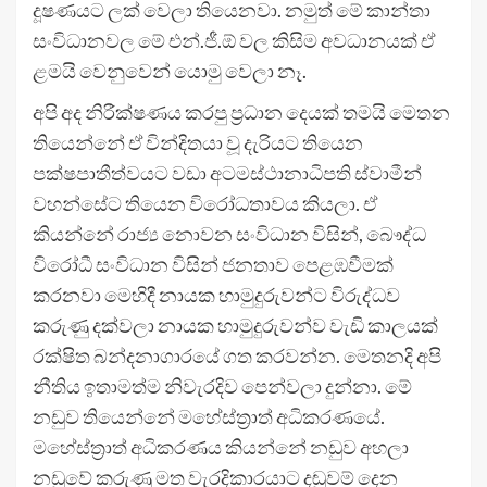
දූෂණයට ලක් වෙලා තියෙනවා. නමුත් මේ කාන්තා
සංවිධානවල මේ එන්.ජී.ඕ වල කිසිම අවධානයක් ඒ
ළමයි වෙනුවෙන් යොමු වෙලා නෑ.
අපි අද නිරීක්ෂණය කරපු ප්‍රධාන දෙයක් තමයි මෙතන
තියෙන්නේ ඒ වින්දිතයා වූ දැරියට තියෙන
පක්ෂපාතීත්වයට වඩා අටමස්ථානාධිපති ස්වාමීන්
වහන්සේට තියෙන විරෝධතාවය කියලා. ඒ
කියන්නේ රාජ්‍ය නොවන සංවිධාන විසින්, බෞද්ධ
විරෝධී සංවිධාන විසින් ජනතාව පෙළඹවීමක්
කරනවා මෙහිදී නායක හාමුදුරුවන්ට විරුද්ධව
කරුණු දක්වලා නායක හාමුදුරුවන්ව වැඩි කාලයක්
රක්ෂිත බන්දනාගාරයේ ගත කරවන්න. මෙතනදි අපි
නීතිය ඉතාමත්ම නිවැරදිව පෙන්වලා දුන්නා. මේ
නඩුව තියෙන්නේ මහේස්ත්‍රාත් අධිකරණයේ.
මහේස්ත්‍රාත් අධිකරණය කියන්නේ නඩුව අහලා
නඩුවේ කරුණු මත වැරදිකාරයාට දඬුවම් දෙන