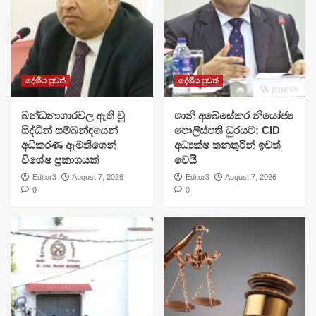
දේශීය පුවත්
දේශීය පුවත්
බන්ධනාගාරවල ඇති වූ
ශානි අබේසේකර නියෝජ්‍ය
සිද්ධීන් සම්බන්ඳයෙන්
පොලිස්පති ධුරයට; CID
අධිකරණ ඇමතිගෙන්
අධ්‍යක්ෂ තනතුරින් ඉවත්
විශේෂ ප්‍රකාශයක්
වෙයි
Editor3
August 7, 2026
Editor3
August 7, 2026
0
0