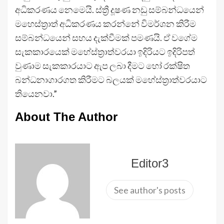
අධිකරණය නෙමෙයි. ස්ත්‍රී දූෂණ නඩු සම්බන්ධයෙන්
මහෙස්ත්‍රාත් අධිකරණය කරන්නේ විමර්ශන කිරීම
සම්බන්ධයෙන් සහය දැක්වීමක් පමණයි. ඒ වගේම
සැකකාරයෙක් මහේස්ත්‍රාත්වරයා ඉදිරියට ඉදිරිපත්
වුණාම සැකකාරයාට ඇප ලබා දීමට හෝ රක්ෂිත
බන්ධනාගාරගත කිරීමට බලයක් මහේස්ත්‍රාත්වරයාට
තියෙනවා.”
About The Author
Editor3
See author's posts