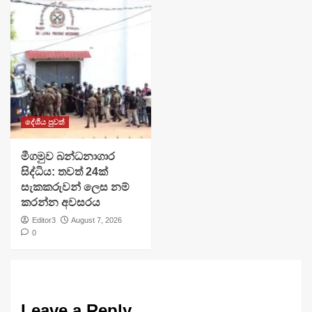
දේශීය පුවත්
මීගමුව බන්ධනාගාර
සිද්ධිය: තවත් 24ක්
සැකකරුවන් ලෙස නම්
කරන්න අවසරය
Editor3
August 7, 2026
0
Leave a Reply