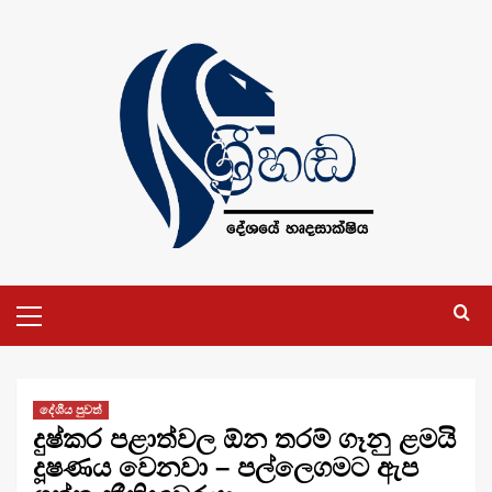
Skip
to
content
Primary
Menu
දේශීය පුවත්
දුෂ්කර පළාත්වල ඕන තරම් ගෑනු ළමයි
දූෂණය වෙනවා – පල්ලෙගමට ඇප