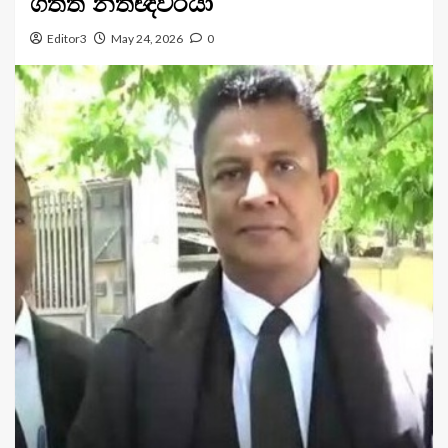
ගත්ත නීතිඥවරයා
Editor3
May 24, 2026
0