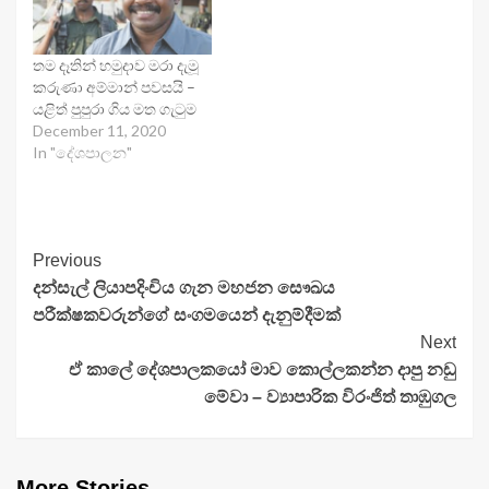
තම දෑතින් හමුදාව මරා දැමූ
කරුණා අම්මාන් පවසයි –
යළිත් පුපුරා ගිය මත ගැටුම
December 11, 2020
In "දේශපාලන"
Continue
Previous
දන්සැල් ලියාපදිංචිය ගැන මහජන සෞඛය
Reading
පරීක්ෂකවරුන්ගේ සංගමයෙන් දැනුම්දීමක්
Next
ඒ කාලේ දේශපාලකයෝ මාව කොල්ලකන්න දාපු නඩු
මේවා – ව්‍යාපාරික විරංජිත් තාඹුගල
More Stories