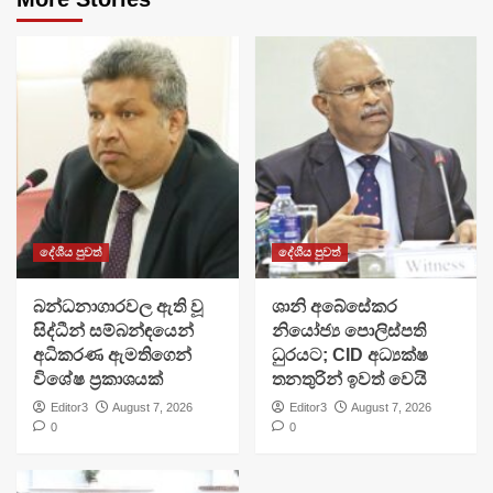
දේශීය පුවත්
දේශීය පුවත්
බන්ධනාගාරවල ඇති වූ
ශානි අබේසේකර
සිද්ධීන් සම්බන්ඳයෙන්
නියෝජ්‍ය පොලිස්පති
අධිකරණ ඇමතිගෙන්
ධුරයට; CID අධ්‍යක්ෂ
විශේෂ ප්‍රකාශයක්
තනතුරින් ඉවත් වෙයි
Editor3
August 7, 2026
Editor3
August 7, 2026
0
0