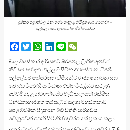
දුෂ්කර පළාත්වල ඕන තරම් ගෑනු ළමයි දූෂණය වෙනවා –
පල්ලෙගමට ඇප ගත්ත නීතිඥවරයා
Facebook
Twitter
WhatsApp
LinkedIn
Line
WeChat
බාල වයස්කාර දැරියකට බරපතල ලිංගික අතවර
කිරීමේ චෝදනා එල්ල වී සිටින අටමස්ථානාධිපති
පල්ලේගම හේමරතන හිමියන්ට රාජ්‍ය නොවන සහ
බෞද්ධ විරෝධී සංවිධාන එක්ව විරුද්ධව කරුණු
දක්වමින්, උන්වහන්සේව වැඩි කාලයක් රක්ෂිත
බන්ධනාගාරගත කර තැබීම සඳහා මහජනතාව
පෙළඹවීමක් සිදුකරන බව විත්ති පාර්ශවය
වෙනුවෙන් පෙනී සිටි නීතිඥවරයෙක් ප්‍රකාශ කළා.
අනුරාධපුරය වැනි දුෂ්කර පළාත්වල වයස අවුරුදු 7, 8,