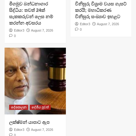
මීගමුව බන්ධනාගාර
විනිසුරු විශ්‍රාම වයස ගැසට්
සිද්ධිය: තවත් 24ක්
කරයි; මහාධිකරණ
සැකකරුවන් ලෙස නම්
විනිසුරු සංඛ්‍යාව ඉහළට
කරන්න අවසරය
Editor3
August 7, 2026
0
Editor3
August 7, 2026
0
දේශපාලන
දේශීය පුවත්
ලක්ෂ්මන් යාපාට ඇප
Editor3
August 7, 2026
0