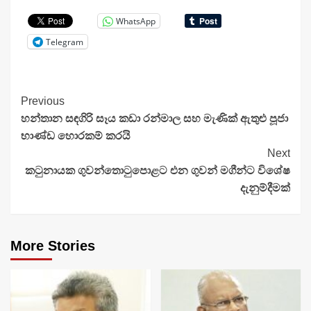
WhatsApp
Telegram
Continue
Previous
හන්තාන සඳගිරි සෑය කඩා රන්මාල සහ මැණික් ඇතුළු පූජා
Reading
භාණ්ඩ හොරකම් කරයි
Next
කටුනායක ගුවන්තොටුපොළට එන ගුවන් මගීන්ට විශේෂ
දැනුම්දීමක්
More Stories