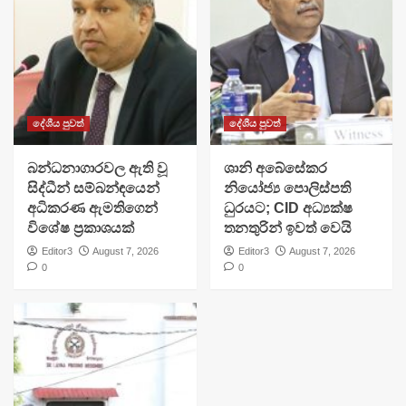
දේශීය පුවත්
දේශීය පුවත්
බන්ධනාගාරවල ඇති වූ
ශානි අබේසේකර
සිද්ධීන් සම්බන්ඳයෙන්
නියෝජ්‍ය පොලිස්පති
අධිකරණ ඇමතිගෙන්
ධුරයට; CID අධ්‍යක්ෂ
විශේෂ ප්‍රකාශයක්
තනතුරින් ඉවත් වෙයි
Editor3
August 7, 2026
Editor3
August 7, 2026
0
0