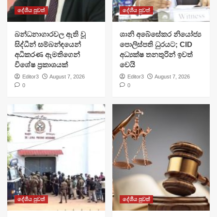
දේශීය පුවත්
දේශීය පුවත්
බන්ධනාගාරවල ඇති වූ
ශානි අබේසේකර නියෝජ්‍ය
සිද්ධීන් සම්බන්ඳයෙන්
පොලිස්පති ධුරයට; CID
අධිකරණ ඇමතිගෙන්
අධ්‍යක්ෂ තනතුරින් ඉවත්
විශේෂ ප්‍රකාශයක්
වෙයි
Editor3
August 7, 2026
Editor3
August 7, 2026
0
0
දේශීය පුවත්
දේශීය පුවත්