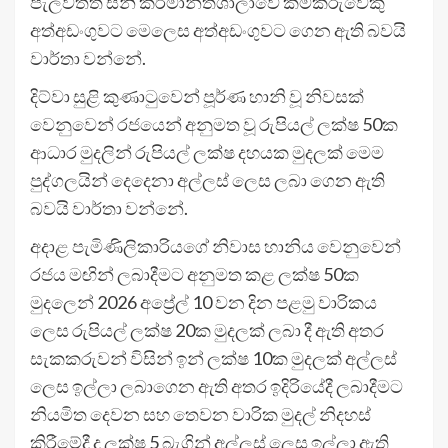
පැලවත්ත සීනි කර්මාන්තශාලාවේ කම්කරුවෙකු
අත්අඩංගුවට මෙලෙස අත්අඩංගුවට ගෙන ඇති බවයි
වාර්තා වන්නේ.
දිට්වා සුළි කුණාටුවෙන් පූර්ණ හානි වූ නිවසක්
වෙනුවෙන් රජයෙන් අනුමත වූ රුපියල් ලක්ෂ 50ක
ආධාර මුදලින් රුපියල් ලක්ෂ දහයක මුදලක් මෙම
පුද්ගලයින් දෙදෙනා අල්ලස් ලෙස ලබා ගෙන ඇති
බවයි වාර්තා වන්නේ.
අදාළ පැමිණිලිකාරියගේ නිවාස හානිය වෙනුවෙන්
රජය මඟින් ලබාදීමට අනුමත කළ ලක්ෂ 50ක
මුදලෙන් 2026 අප්‍රේල් 10 වන දින පළමු වාරිකය
ලෙස රුපියල් ලක්ෂ 20ක මුදලක් ලබා දී ඇති අතර
සැකකරුවන් විසින් ඉන් ලක්ෂ 10ක මුදලක් අල්ලස්
ලෙස ඉල්ලා ලබාගෙන ඇති අතර ඉදිරියේදී ලබාදීමට
නියමිත දෙවන සහ තෙවන වාරික මුදල් නිදහස්
කිරීමේදී ද ලක්ෂ 5 බැගින් අල්ලස් ලෙස ඉල්ලා ඇති