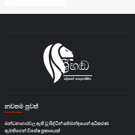
නවතම පුවත්
බන්ධනාගාරවල ඇති වූ සිද්ධීන් සම්බන්ඳයෙන් අධිකරණ
ඇමතිගෙන් විශේෂ ප්‍රකාශයක්