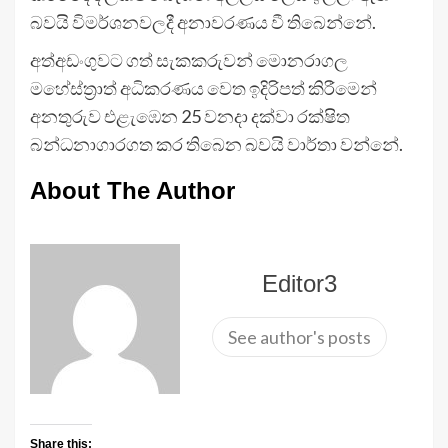
බවයි විමර්ශනවලදී අනාවරණය වී තිබෙන්නේ.
අත්අඩංගුවට ගත් සැකකරුවන් මොනරාගල
මහේස්ත්‍රාත් අධිකරණය වෙත ඉදිරිපත් කිරීමෙන්
අනතුරුව එළැඹෙන 25 වනදා දක්වා රක්ෂිත
බන්ධනාගාරගත කර තිබෙන බවයි වාර්තා වන්නේ.
About The Author
Editor3
See author's posts
Share this: