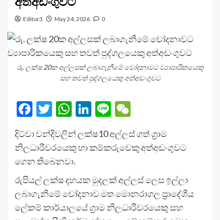
අත්අඩංගුවට
Editor3
May 24, 2026
0
රු. ලක්ෂ 20ක අල්ලසක් ලබාගැනීමේ චෝදනාවට ව්‍යාපාරිකයෙකු
සහ තවත් පුද්ගලයෙකු අත්අඩංගුවට
Facebook
Twitter
WhatsApp
LinkedIn
Line
WeChat
දිට්වා වන්දිවලින් ලක්ෂ10 අල්ලස් ගත් ග්‍රාම
නිලධා‍රීවරයෙකු හා කම්කරුවෙකු අත්අඩංගුවට
ගෙන තිබෙනවා.
රුපියල් ලක්ෂ දහයක මුදලක් අල්ලස් ලෙස ඉල්ලා
ලබාගැනීමේ චෝදනාව මත මොනරාගල ප්‍රාදේශීය
ලේකම් කාර්යාලයේ ග්‍රාම නිලධාරීවරයෙකු සහ