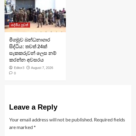
දේශීය පුවත්
මීගමුව බන්ධනාගාර
සිද්ධිය: තවත් 24ක්
සැකකරුවන් ලෙස නම්
කරන්න අවසරය
Editor3
August 7, 2026
0
Leave a Reply
Your email address will not be published.
Required fields
are marked
*