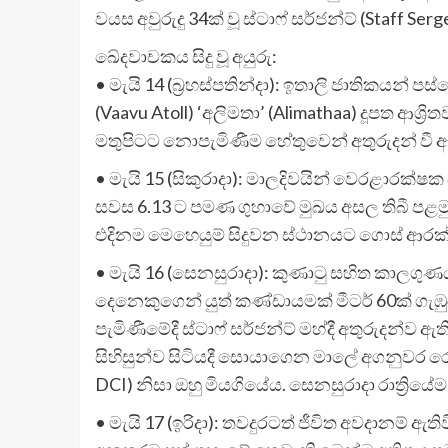
වයස අවුරුදු 34ක් වූ ස්ටාෆ් සර්ජන්ට් (Staff
ඛේදවාචකය සිදු වූ අයුරු:
• මැයි 14 (බ්‍රහස්පතින්දා): ඉතාලි ජාතිකයන්
(Vaavu Atoll) ‘අලිමතා’ (Alimathaa) දූපත ආශ්
මතුපිටට නොපැමිණීම හේතුවෙන් අතුරුදන් වී ඇ
• මැයි 15 (සිකුරාදා): මාලදිවයින් වෙරළාරක
සවස 6.13 ට පමණ ගුහාවේ මුඛය අසල තිබී පළමු
එදිනම මෙහෙයුම් සිදුවන ස්ථානයට ගොස් ආරක
• මැයි 16 (සෙනසුරාදා): කුණාටු සහිත කාලගු
දෙනෙකුගෙන් යුත් කණ්ඩායමක් මීටර් 60ක් ගැඹු
පැමිණීමේදී ස්ටාෆ් සර්ජන්ට් මහ්දී අතුරුදන්ව
සිහිසුන්ව සිටියදී සොයාගෙන මාලේ අගනුවර ර
DCI) නිසා ඔහු මියගියේය. සෙනසුරාදා රාත්‍රිය
• මැයි 17 (ඉරිදා): තවදුරටත් ජීවිත අවදානම් ඇ