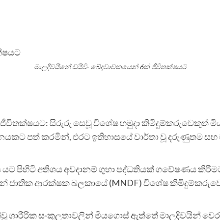
මාලදිවයිනේ ඩයිවිං ඛේදවාචකයෙන් 6ක් ජීවිතක්ෂයට
ිතක්ෂයට: සිරුරු සෙවූ විශේෂ හමුදා කිමිදුම්කරුවෙකුත් මි
යකට පත් කරමින්, එරට ඉතිහාසයේ වාර්තා වූ දරුණුතම සහ මා
ය යට පිහිටි අතිශය අවදානම් ගුහා පද්ධතියක් ගවේෂණය කිරීම
යින් ජාතික ආරක්ෂක බලකායේ (MNDF) විශේෂ කිමිදුම්කර
වූ ශාරීරික සංකූලතාවලින් මියගොස් ඇත්තේ මාලදිවයින් 