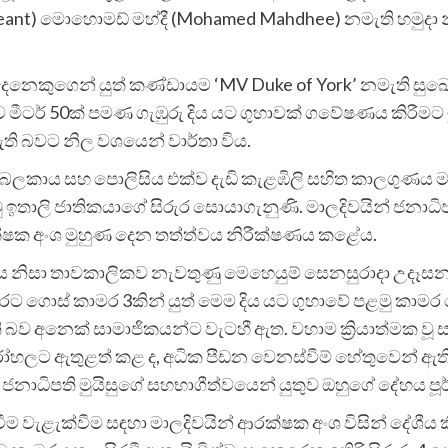
 Sergeant) මොහොමඩ් මහ්දී (Mohamed Mahdhee) නමැති හමුදා 
 පස්දෙනෙකුගෙන් යුත් කණ්ඩායම ‘MV Duke of York’ නමැති ස
‍රිතව මීටර් 50ක් පමණ ගැඹුරු දිය යට ගුහාවක් ගවේෂණය කිරීම
ති බවට නිල වශයෙන් වාර්තා විය.
්ෂක බලකාය සහ පොලිසිය එක්ව දැඩි කැළඹිලි සහිත කාලගුණය 
 ඉතාලි ජාතිකයාගේ සිරුර සොයාගැනුණි. මාලදිවයින් ජනාධි
්ෂක අංශ මුහුණ දෙන තත්ත්වය නිරීක්ෂණය කළේය.
ණය නිසා තාවකාලිකව නැවතුණු මෙහෙයුම් සෙනසුරාදා උදෑසන න
රට ගොස් කාමර 3කින් යුත් මෙම දිය යට ගුහාවේ පළමු කාමර ද
 ඇති බව අනෙක් සාමාජිකයන්ට වැටහී ඇත. වහාම ක්‍රියාත්මක 
ෝහලට ඇතුළත් කළ ද, අධික පීඩන වෙනස්වීම් හේතුවෙන් ඇති
ේම ජනාධිපති මුයිසුගේ සහභාගීත්වයෙන් යුතුව ඔහුගේ දේහය ප
තිවීම වැළැක්වීම සඳහා මාලදිවයින් ආරක්ෂක අංශ විසින් දේශීය