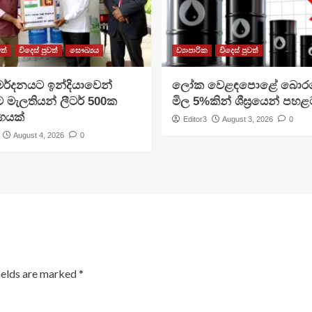
ත්
විදෙස් පුවත්
සෞඛ්‍යය
ව්‍යාපාරික
විදෙස් පුවත්
මර්දනයට ඉන්දියාවෙන්
ලෝක වෙළඳපොළේ බොරත
මැලතියන් ලීටර් 500ක
මිල 5%කින් ශීඝ්‍රයෙන් පහළ
ාගයක්
Editor3
August 3, 2026
0
August 4, 2026
0
ields are marked
*