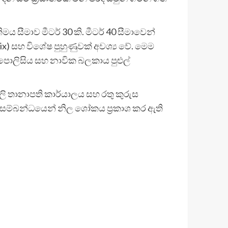
ය සීමාව මීටර් 30 කි. මීටර් 40 සීමාවෙන්
ix) සහ විශේෂ පුහුණුවක් අවශ්‍ය වේ. මෙම
 පොලිසිය සහ නාවික බලකාය පුළුල්
ඉතාලි තානාපති කාර්යාලය සහ රතු කුරුස
ේ සම්බන්ධයෙන් නිල ශෝකය ප්‍රකාශ කර ඇති