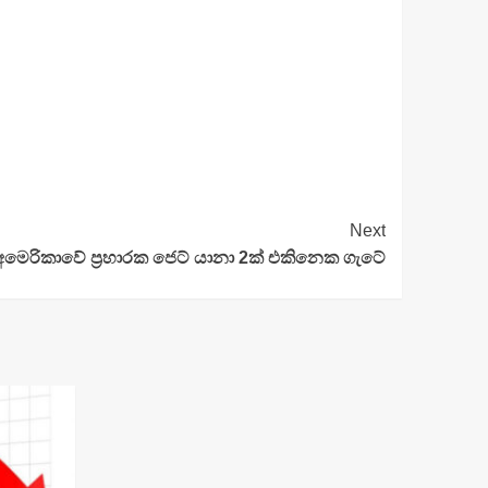
Next
අමෙරිකාවේ ප්‍රහාරක ජෙට් යානා 2ක් එකිනෙක ගැටේ