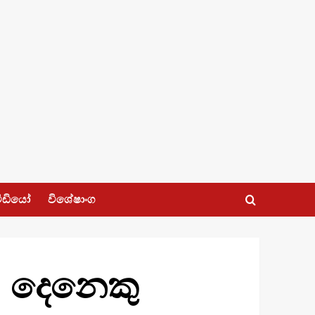
ීඩියෝ
විශේෂාංග
6 දෙනෙකු