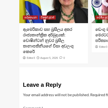
දේශපාලන
විදෙස් පුවත්
දේශීය පුව
ඇමෙරිකාව සහ බ්‍රසීලය අතර
ඩෙංගු 
රාජ්‍යතාන්ත්‍රික අර්බුදයක්:
මෙරටට 
වොෂින්ටන් නුවර බ්‍රසීල
පරිත්‍ය
තානාපතිනියගේ වීසා අවලංගු
Editor3
කෙරේ
Editor3
August 5, 2026
0
Leave a Reply
Your email address will not be published.
Required f
Comment
*