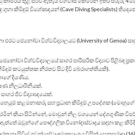
 කාමරය තුළ සිරවී ඇතැයි විශ්වාස කෙරෙන ඉතිරි සිරුරු 4 
දු ගුහා කිමිදුම් විශේෂඥයන් (Cave Diving Specialists) ත
 එරට ජෙනෝවා විශ්වවිද්‍යාලයට (University of Genoa) සෘජ
වා විශ්වවිද්‍යාලයේ සාගර පාරිසරික විද්‍යාව පිළිබඳ ප්‍ර
ිදුම් කටයුත්තක නිරතව සිට දිවි බේරාගත්තියකි).
ාගේ දියණිය.
ේෂණ නිලධාරිනියක්.
සාගර ජීව විද්‍යාඥයෙක්.
ේ මෙහෙයුම් කළමනාකරු සහ ප්‍රධාන කිමිදුම් උපදේශක (මොහ
කරමින් කියා සිටින්නේ, මොවුන් නිල වශයෙන් දේශගුණික වි
ර ඇත්තේ ඔවුන්ගේ පෞද්ගලික විනෝදාස්වාදය සඳහා කළ කිමිදීමක
 සිවිල් ගුවන්සේවා අමාත්‍යාංශය විසින් සෙනසුරාදා (16) දි