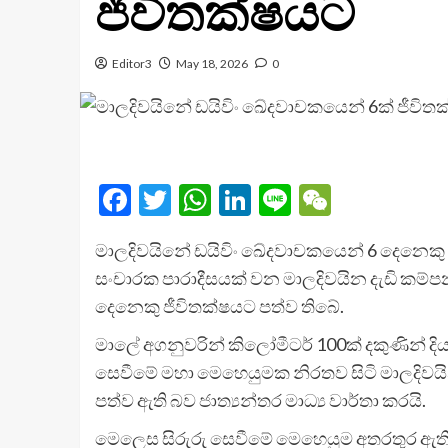
ජීවිතක්ෂයට
Editor3
May 18, 2026
0
Facebook
Twitter
WhatsApp
LinkedIn
Line
WeChat
මාලදිවයිනේ ඩයිවිං ඛේදවාචකයෙන් 6 දෙනෙකු ජීව
සංචාරක පාරාදීසයක් වන මාලදිවයින දැඩි කම්පන
දෙනෙකු ජීවිතක්ෂයට පත්ව තිබේ.
මාලේ අගනුවරින් කිලෝමීටර් 100ක් දකුණින් දි
සෙවීමේ මහා මෙහෙයුමක නිරතව සිටි මාලදිව
පත්ව ඇති බව ජාත්‍යන්තර මාධ්‍ය වාර්තා කරයි.
මෙලෙස සිරුරු සෙවීමේ මෙහෙයුම අතරතුර ඇති