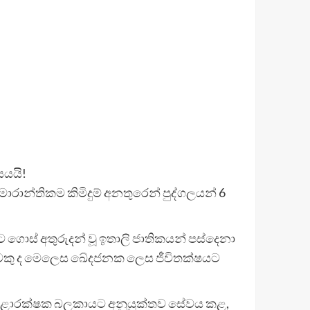
යයයි!
රාන්තිකම කිමිදුම් අනතුරෙන් පුද්ගලයන් 6
ට ගොස් අතුරුදන් වූ ඉතාලි ජාතිකයන් පස්දෙනා
ුවෙකු ද මෙලෙස ඛේදජනක ලෙස ජීවිතක්ෂයට
වෙරළාරක්ෂක බලකායට අනුයුක්තව සේවය කළ,