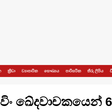
න
ක්‍රීඩා
ව්‍යාපාරික
සෞඛ්‍යය
පාරිසරික
තීරු ලිපිය
ව
ිවිං ඛේදවාචකයෙන් 