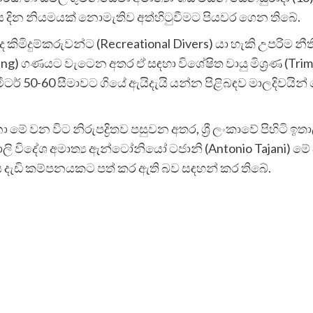
්‍රය දින නියමයක් නොමැතිව අත්හිටුවීමට පියවර ගෙන තිබේ.
ිමිදුම්කරුවන්ට (Recreational Divers) යා හැකි උපරිම නීතිම
iving) ගණයට වැටෙන අතර ඒ සඳහා විශේෂිත වායු මිශ්‍රණ (Trim
ර් 50-60 සීමාවට ගියේ ඇයිදැයි යන්න පිළිබඳව මාලදිවයින්
ා මේ වන විට නිරුපද්‍රිතව පසුවන අතර, ශ්‍රී ලංකාවේ පිහිටි 
ාලි විදේශ අමාත්‍ය ඇන්ටෝනියෝ ටජානි (Antonio Tajani) ම
දැඩි කම්පනයකට පත් කර ඇති බව සඳහන් කර තිබේ.