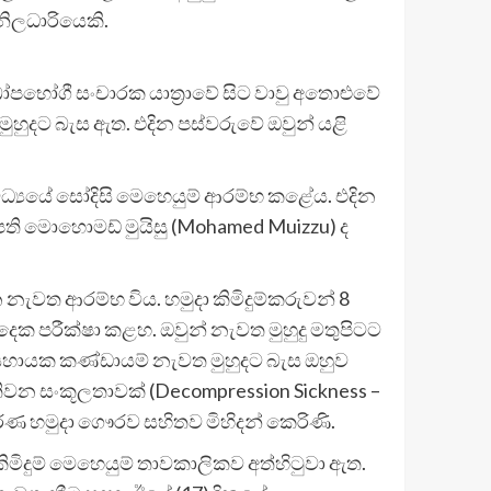
නිලධාරියෙකි.
ුඛෝපභෝගී සංචාරක යාත්‍රාවේ සිට වාවු අතොළුවේ
ට මුහුදට බැස ඇත. එදින පස්වරුවේ ඔවුන් යළි
මධ්‍යයේ සෝදිසි මෙහෙයුම් ආරම්භ කළේය. එදින
පති මොහොමඩ් මුයිසු (Mohamed Muizzu) ද
ැවත ආරම්භ විය. හමුදා කිමිදුම්කරුවන් 8
ෙක පරීක්ෂා කළහ. ඔවුන් නැවත මුහුදු මතුපිටට
වූ සහායක කණ්ඩායම් නැවත මුහුදට බැස ඔහුව
වන සංකූලතාවක් (Decompression Sickness –
ූර්ණ හමුදා ගෞරව සහිතව මිහිදන් කෙරිණි.
 කිමිදුම් මෙහෙයුම් තාවකාලිකව අත්හිටුවා ඇත.