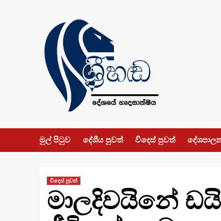
Skip
to
content
මුල් පිටුව
දේශීය පුවත්
විදෙස් පුවත්
දේශපාල
විදෙස් පුවත්
මාලදිවයිනේ ඩය