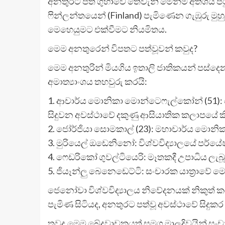
අනතුරට පත් ගුහාවේ තෙවැනි මෙන්ම අතිශය පටු
ෆින්ලන්තයෙන් (Finland) පැමිණෙන ගැඹුරු මුහු
මෙහෙයුමට එක්වීමට නියමිතය.
මෙම අනතුරෙන් විපතට පත්වූවන් කවුද?
මෙම අනතුරින් මියගිය ඉතාලි ජාතිකයන් පස්දෙනා
අමාත්‍යාංශය තහවුරු කරයි:
1. ආචාර්ය මොනිකා මොන්ටෙෆැල්කෝන් (51): ජෙනෝ
සිදුවන අවස්ථාවේ දකුණු ආසියාතික කලාපයේ කිම
2. ජෝර්ජියා සොමකාල් (23): මහාචාර්ය මොනික
3. මුරියෙල් ඔඩෙනිනෝ: විශ්වවිද්‍යාලයේ පර්ය
4. ෆෙඩරිකෝ ගුවල්ටියෙරි: මෑතකදී උපාධිය ලැබූ 
5. ජියෑන්ලු බෙනෙඩෙට්ටි: සංචාරක යාත්‍රාව
ජෙනෝවා විශ්වවිද්‍යාලය නිවේදනයක් නිකුත් 
පැමිණ සිටියද, අනතුරට පත්වූ අවස්ථාවේ සිදුක
තවද,මෙම ඛේදවාචකයත් සමග මාලදිවයින් සංචාරක හා