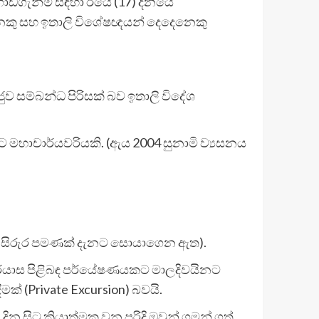
ගොඩගැනීම සඳහා ඊයේ (17) දිනයේ
ිදෙනෙකු සහ ඉතාලි විශේෂඥයන් දෙදෙනෙකු
ුව සම්බන්ධ පිරිසක් බව ඉතාලි විදේශ
කට මහාචාර්යවරියකි. (ඇය 2004 සුනාමි ව්‍යසනය
ුගේ සිරුර පමණක් දැනට සොයාගෙන ඇත).
පර්යාස පිළිබඳ පර්යේෂණයකට මාලදිවයිනට
් (Private Excursion) බවයි.
න සිට ක්‍රියාත්මක වන පරිදි ඔවුන් ගමන් ගත්