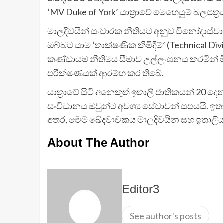
‘MV Duke of York’ යාත්‍රාවේ මෙහෙයුම් බලපත
මාලදිවයින් සංචාරක නීතියට අනුව විනෝදාස්වාද ක
ඔබ්බට යාම ‘තාක්ෂණික කිමිදීම්’ (Technical D
කණ්ඩායම නීතිමය සීමාව උල්ලංඝනය කරමින් මීට
පරීක්ෂණයක් ආරම්භ කර තිබේ.
යාත්‍රාවේ සිටි අනෙකුත් ඉතාලි ජාතිකයන් 20 දෙන
සංවිධානය ඔවුන්ට අවශ්‍ය සේවාවන් සපයයි. ඉත
අතර, මෙම ඛේදවාචකය මාලදිවයින සහ ඉතාලිය 
About The Author
Editor3
See author's posts