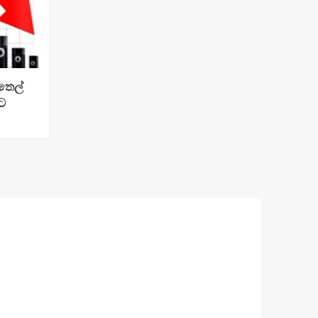
ෙල්
ට