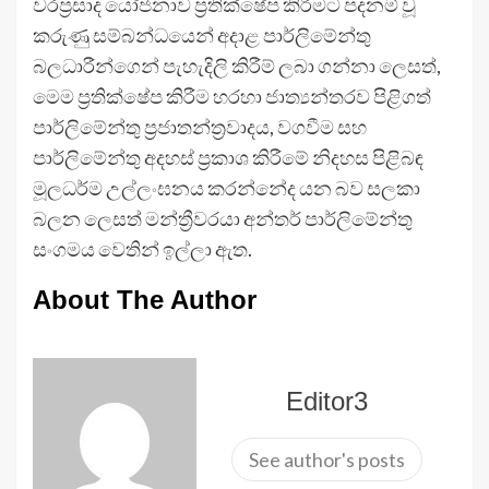
වරප්‍රසාද යෝජනාව ප්‍රතික්ෂේප කිරීමට පදනම් වූ
කරුණු සම්බන්ධයෙන් අදාළ පාර්ලිමේන්තු
බලධාරීන්ගෙන් පැහැදිලි කිරීම් ලබා ගන්නා ලෙසත්,
මෙම ප්‍රතික්ෂේප කිරීම හරහා ජාත්‍යන්තරව පිළිගත්
පාර්ලිමේන්තු ප්‍රජාතන්ත්‍රවාදය, වගවීම සහ
පාර්ලිමේන්තු අදහස් ප්‍රකාශ කිරීමේ නිදහස පිළිබඳ
මූලධර්ම උල්ලංඝනය කරන්නේද යන බව සලකා
බලන ලෙසත් මන්ත්‍රීවරයා අන්තර් පාර්ලිමේන්තු
සංගමය වෙතින් ඉල්ලා ඇත.
About The Author
Editor3
See author's posts