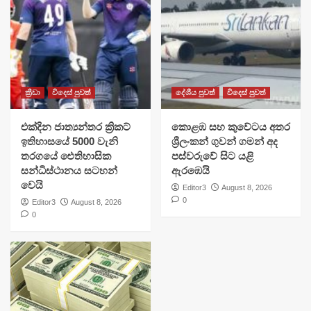
ක්‍රීඩා
විදෙස් පුවත්
දේශීය පුවත්
විදෙස් පුවත්
එක්දින ජාත්‍යන්තර ක්‍රිකට්
​කොළඹ සහ කුවේටය අතර
ඉතිහාසයේ 5000 වැනි
ශ්‍රීලංකන් ගුවන් ගමන් අද
තරගයේ ඓතිහාසික
පස්වරුවේ සිට යළි
සන්ධිස්ථානය සටහන්
ඇරඹෙයි
වෙයි
Editor3
August 8, 2026
0
Editor3
August 8, 2026
0