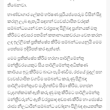
තිබෙනවා.
භාණ්ඩාගාර ලේකම් හර්ෂණ සූරියප්පෙරුම විසින් සිදු
කරනු ලැබ ඇතැයි සඳහන් ව්‍යවස්ථාපිත වරදක්
සම්බන්ධයෙන් වන වරප්‍රසාද පිළිබඳ ප්‍රශ්නයක් මතු
කිරීමට අවසර පතමින් කතානායකවරයා වෙත කරන
ලද ඉල්ලීමක් ප්‍රතික්ෂේප කිරීම සම්බන්ධයෙනුයි මෙම
පෙත්සම ඉදිරිපත් කර ඇත්තේ.
මෙම ප්‍රතික්ෂේප කිරීම හරහා පාර්ලිමේන්තු
මන්ත්‍රීවරයෙකුට සිය පාර්ලිමේන්තු අධීක්ෂණ
කාර්යය ඉටු කිරීමට බාධා පැමිණවීම, රජයේ මුදල් සහ
ව්‍යවස්ථාපිත වගවීම සම්බන්ධ කරුණු පිළිබඳ
පාර්ලිමේන්තුවේ මැදිහත්වීම සීමා කිරීම, මහජන
වැදගත්කමක් ඇති කරුණු මතු කිරීමට පාර්ලිමේන්තු
මන්ත්‍රීවරුන්ට ඇති වරප්‍රසාද අඩපණ කිරීම හා ජ්‍යෙෂ්ඨ
රාජ්‍ය නිලධාරීන් සම්බන්ධ චෝදනා පිළිබඳ ආයතනික