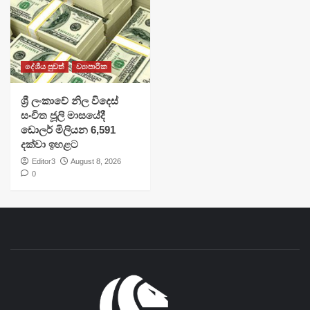
දේශීය පුවත්
ව්‍යාපාරික
ශ්‍රී ලංකාවේ නිල විදෙස්
සංචිත ජූලි මාසයේදී
ඩොලර් මිලියන 6,591
දක්වා ඉහළට
Editor3
August 8, 2026
0