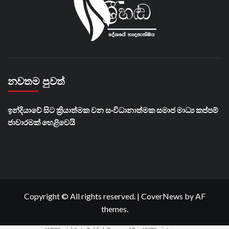
නවතම පුවත්
​ඉන්දියාවේ සිට ක්‍රියාත්මක වන සංවිධානාත්මක සමාජ මාධ්‍ය කප්පම්
ජාවාරමක් හෙළිවෙයි
Copyright © All rights reserved.
|
CoverNews
by AF
themes.