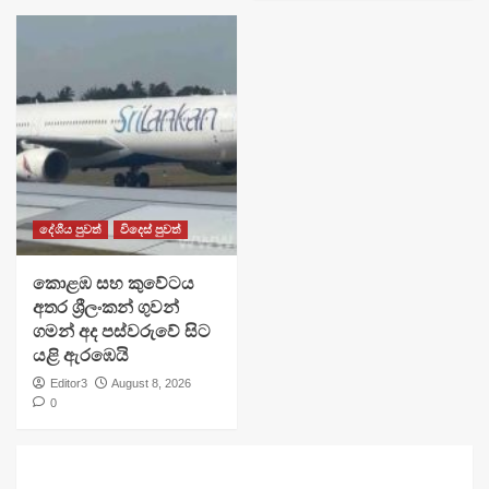
දේශීය පුවත්
විදෙස් පුවත්
​කොළඹ සහ කුවේටය
අතර ශ්‍රීලංකන් ගුවන්
ගමන් අද පස්වරුවේ සිට
යළි ඇරඹෙයි
Editor3
August 8, 2026
0