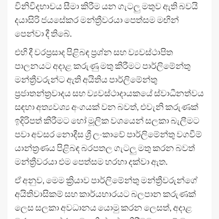
විනිවිදභාවය සීමා කිරීම යන ගැටලු මතුව ඇති බවයි
දයාසිරි ජයසේකර මන්ත්‍රීවරයා පෙත්සම මඟින්
පෙන්වා දී තිබේ.
එහි දී වරප්‍රසාද පිළිබඳ ප්‍රශ්න සහ ව්‍යවස්ථාපිත
පාලනයට අදාළ කරුණු මතු කිරීමට පාර්ලිමේන්තු
මන්ත්‍රීවරුන්ට ඇති අයිතිය පාර්ලිමේන්තු
ප්‍රජාතන්ත්‍රවාදය සහ ව්‍යවස්ථාදායකයේ ස්වාධීනත්වය
සඳහා අත්‍යවශ්‍ය අංගයක් වන බවත්, එවැනි කරුණක්
ඉදිරිපත් කිරීමට හෝ මූලික වශයෙන් සලකා බැලීමට
පවා අවසර නොදීස ශ්‍රී ලංකාවේ පාර්ලිමේන්තු වගවීම්
යාන්ත්‍රණය පිළිබඳ බරපතල ගැටලු මතු කරන බවත්
මන්ත්‍රීවරයා එම පෙත්සම හරහා දක්වා ඇත.
ඒ අනුව, මෙම ක්‍රියාව පාර්ලිමේන්තු මන්ත්‍රීවරුන්ගේ
අයිතිවාසිකම් සහ කාර්යභාරයට බලපාන කරුණක්
ලෙස සලකා අවධානය යොමු කරන ලෙසත්, අදාළ