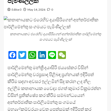
පැමිණිල්ලක්
Editor3
May 14, 2026
0
කතානායකට එරෙහිව දයාසිරිගෙන් අන්තර්ජාතික පාර්ලිමේන්තු
සංගමයට පැමිණිල්ලක්
Facebook
Twitter
WhatsApp
LinkedIn
Line
WeChat
පාර්ලිමේන්තු මන්ත්‍රී දයාසිරි ජයසේකර විසින්
පාර්ලිමේන්තු වරප්‍රසාද පිළිබඳ ප්‍රශ්නයක් ඉදිරිපත්
කිරීම සඳහා අවසර ඉල්ලමින් සිදු කරන ලද නිල
ඉල්ලීම කතානායක වෛද්‍ය ජගත් කුමාර වික්‍රමරත්න
විසින් ප්‍රතික්ෂේප කර කිරීම සම්බන්ධයෙන්
අන්තර්ජාතික පාර්ලිමේන්තු සංගමයේ
මහලේකම්වරයා වෙත පෙත්සමක් ඉදිරිපත් කර