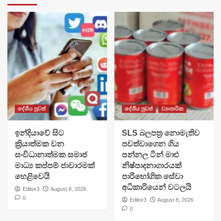
දේශීය පුවත්
දේශීය පුවත්
ව්‍යාපාරික
​ඉන්දියාවේ සිට
SLS බලපත්‍ර නොමැතිව
ක්‍රියාත්මක වන
පවත්වාගෙන ගිය
සංවිධානාත්මක සමාජ
පන්නල ටින් මාළු
මාධ්‍ය කප්පම් ජාවාරමක්
නිෂ්පාදනාගාරයක්
හෙළිවෙයි
පාරිභෝගික සේවා
අධිකාරියෙන් වටලයි
Editor3
August 8, 2026
0
Editor3
August 8, 2026
0