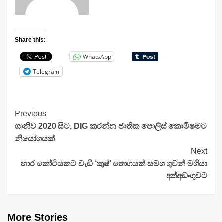
Share this:
WhatsApp
Telegram
Continue
Previous
ශානිව 2020 සිට, DIG කරන්න ජාතික පොලිස් කොමිෂමට
Reading
නියෝගයක්
Next
හාර කෝටි­ය­කට වැඩි ‘කුෂ්’ තොග­යක් සමග ගුවන් මගියා
අත්අ­ඩං­ගු­වට
More Stories