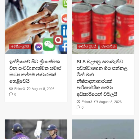
දේශීය පුවත්
දේශීය පුවත්
ව්‍යාපාරික
​ඉන්දියාවේ සිට ක්‍රියාත්මක
SLS බලපත්‍ර නොමැතිව
වන සංවිධානාත්මක සමාජ
පවත්වාගෙන ගිය පන්නල
මාධ්‍ය කප්පම් ජාවාරමක්
ටින් මාළු
හෙළිවෙයි
නිෂ්පාදනාගාරයක්
පාරිභෝගික සේවා
Editor3
August 8, 2026
අධිකාරියෙන් වටලයි
0
Editor3
August 8, 2026
0