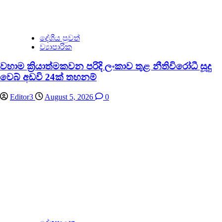
දේශීය පුවත්
ව්‍යාපාරික
වහාම ක්‍රියාත්මකවන පරිදි ලංකාව තුළ නීතිවිරෝධී සූදු
වෙබ් අඩවි 24ක් තහනම්
Editor3
August 5, 2026
0