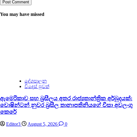
You may have missed
දේශපාලන
විදෙස් පුවත්
ඇමෙරිකාව සහ බ්‍රසීලය අතර රාජ්‍යතාන්ත්‍රික අර්බුදයක්:
වොෂින්ටන් නුවර බ්‍රසීල තානාපතිනියගේ වීසා අවලංගු
කෙරේ
Editor3
August 5, 2026
0