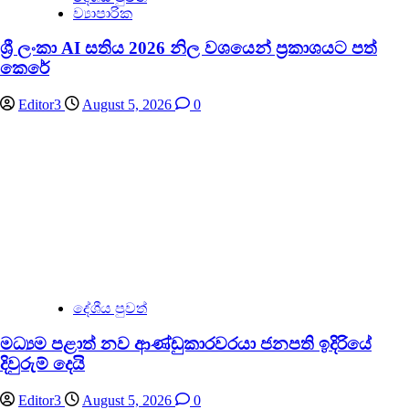
ව්‍යාපාරික
ශ්‍රී ලංකා AI සතිය 2026 නිල වශයෙන් ප්‍රකාශයට පත්
කෙරේ
Editor3
August 5, 2026
0
දේශීය පුවත්
මධ්‍යම පළාත් නව ආණ්ඩුකාරවරයා ජනපති ඉදිරියේ
දිවුරුම් දෙයි
Editor3
August 5, 2026
0