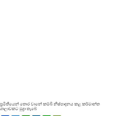
ප්‍රමිතියෙන් තොර වානේ කම්බි නිෂ්පාදනය කළ කර්මාන්ත
ශාලාවකට මුද්‍රා තැබේ