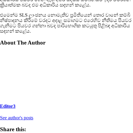
ක්‍රියාත්මක බවද එම අධිකාරිය සඳහන් කළේය.
එමෙන්ම SLS ලාංඡනය නොමැතිව ප්‍රමිතියෙන් තොර වානේ කම්බි
නිෂ්පාදනය කිරීමේ වරදට අදාළ සමාගමට එරෙහිව නීතිමය පියවර
ගැනීමට පියවර ගන්නා බවද පාරිභොගික කටයුතු පිළිබඳ අධිකාරිය
සඳහන් කළේය.
About The Author
Editor3
See author's posts
Share this: