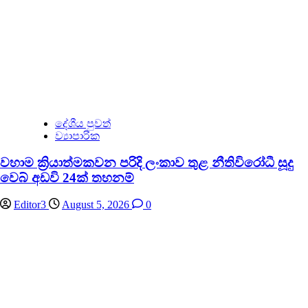
දේශීය පුවත්
ව්‍යාපාරික
වහාම ක්‍රියාත්මකවන පරිදි ලංකාව තුළ නීතිවිරෝධී සූදු
වෙබ් අඩවි 24ක් තහනම්
Editor3
August 5, 2026
0