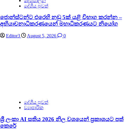
දේශපාලන
දේශීය පුවත්
ජොන්ස්ටන්ට එරෙහි නඩු 5ක් යළි විභාග කරන්න –
අභියාචනාධිකරණයෙන් මහාධිකරණයට නියෝග
Editor3
August 5, 2026
0
දේශීය පුවත්
ව්‍යාපාරික
ශ්‍රී ලංකා AI සතිය 2026 නිල වශයෙන් ප්‍රකාශයට පත්
කෙරේ