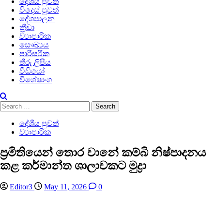
දේශීය පුවත්
විදෙස් පුවත්
දේශපාලන
ක්‍රීඩා
ව්‍යාපාරික
සෞඛ්‍යය
පාරිසරික
තීරු ලිපිය
වීඩියෝ
විශේෂාංග
Search
for:
දේශීය පුවත්
ව්‍යාපාරික
ප්‍රමිතියෙන් තොර වානේ කම්බි නිෂ්පාදනය
කළ කර්මාන්ත ශාලාවකට මුද්‍රා
Editor3
May 11, 2026
0