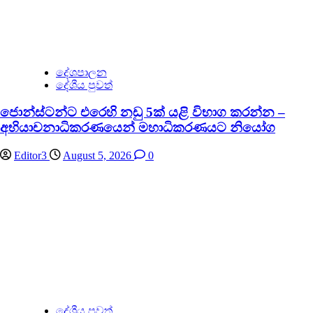
දේශපාලන
දේශීය පුවත්
ජොන්ස්ටන්ට එරෙහි නඩු 5ක් යළි විභාග කරන්න –
අභියාචනාධිකරණයෙන් මහාධිකරණයට නියෝග
Editor3
August 5, 2026
0
දේශීය පුවත්