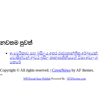
නවතම පුවත්
ඇමෙරිකාව සහ බ්‍රසීලය අතර රාජ්‍යතාන්ත්‍රික අර්බුදයක්:
වොෂින්ටන් නුවර බ්‍රසීල තානාපතිනියගේ වීසා අවලංගු
කෙරේ
Copyright © All rights reserved.
|
CoverNews
by AF themes.
WP2Social Auto Publish
Powered By :
XYZScripts.com