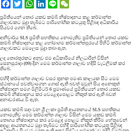
Facebook
Twitter
WhatsApp
LinkedIn
Line
WeChat
ප්‍රමිතියෙන් තොර යකඩ කම්බි නිෂ්පාදනය කළ කර්මාන්ත
ශාලාවකට මුද්‍රා තැබීමට පාරිභෝගික කටයුතු පිළිබඳ අධිකාරිය
පියවර ගෙන තිබේ.
අනිවාර්ය SLS ප්‍රමිති සහතිකය නොමැතිව ප්‍රමිතියෙන් තොර යකඩ
කම්බි නිෂ්පාදනය කළ හෝමාගම කර්මාන්තපුරයේ පිහිටි කර්මාන්ත
ශාලාවකට මෙලෙස මුද්‍රා තබා ඇත.
ලද තොරතුරකට අනුව එම අධිකාරියේ නිලධාරීන් විසින්
සෙනසුරාදා (09) දින මෙම කර්මාන්ත ශාලාව හදිසි වැටලීමක් කර
තිබේ.
එහිදී කර්මාන්ත ශාලාව වසර තුනක පමණ කාලයක සිට මෙම
ස්ථානයේ පවත්වාගෙන ගොස් ඇති බවත් ඔවුන් සිය අනෙකුත්
නිෂ්පාදන සමග මිලිමීටර් 6 ප්‍රමාණයේ ප්‍රමිතියෙන් තොර යකඩ
කම්බි නිෂ්පාදනය කර වෙළෙඳපොළට නිකුත් කර ඇති බවත්
අනාවරණය වී ඇත.
යකඩ කම්බි සඳා වන ශ්‍රී ලංකා ප්‍රමිති ආයතනයේ SLS සහතිකය
නොමැතිව මෙම කර්මාන්ත ශාලාව විසින් මෙම යකඩ කම්බි
තොගය නිෂ්පාදනය කර වෙළෙඳ පොළට නිකුත් කිරීම හේතුවෙන්
අදාළ ආයතනයට මුද්‍රා තැබීමට එහිදී පාරිභෝගික කටයුතු පිළිබඳ
අධිකාරිය පියවර ගෙන ඇති අතර සිද්ධිය සම්බන්ධව ඉදිරි විමර්ශන