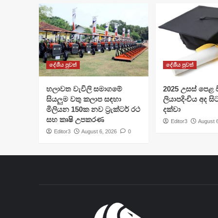
දේශීය පුවත්
දේශීය පුවත්
හලාවත වැවිලි සමාගමේ
​2025 උසස් පෙළ වි
සියලුම වතු කලාප සඳහා
ලියාපදිංචිය අද සි
මිලියන 150ක නව ට්‍රැක්ටර් රථ
දක්වා
සහ කෘෂි උපකරණ
Editor3
August 
Editor3
August 6, 2026
0