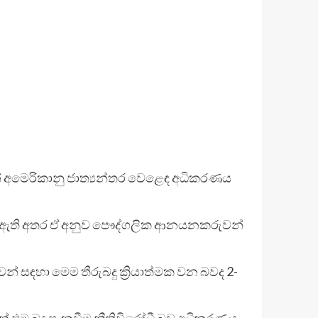
ෙන් අමෙරිකානු ජාත්‍යන්තර වෙළෙඳ අධිකරණය
 ඇති අතර ඒ අනුව පෞද්ගලික ආනයනකරුවන්
් සඳහා මෙම තීරුබදු ක්‍රියාත්මක වන බවද 2-
තේ එම බදු පැනවීම නීතිවිරෝධී බව අධිකරණය