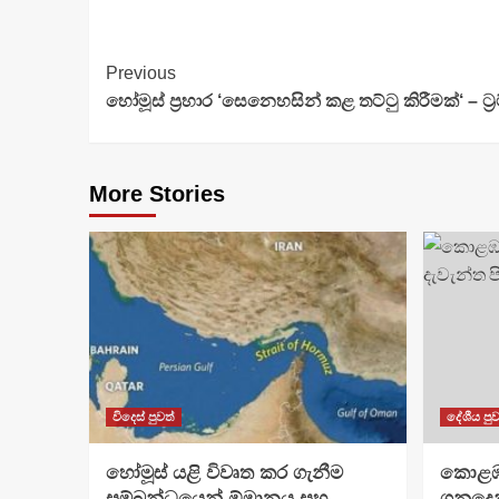
Continue
Previous
හෝමූස් ප්‍රහාර ‘සෙනෙහසින් කළ තට්ටු කිරීමක්‘ – ට්‍රම
Reading
More Stories
විදෙස් පුවත්
දේශීය පුව
හෝමූස් යළි විවෘත කර ගැනීම
​කොළ
සම්බන්ධයෙන් ඕමානය සහ
ගනුදෙන