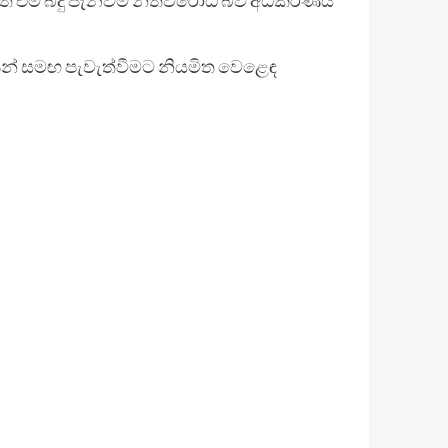
න්පින් සමඟ පැවැත්වීමට නියමිත වෙළෙඳ