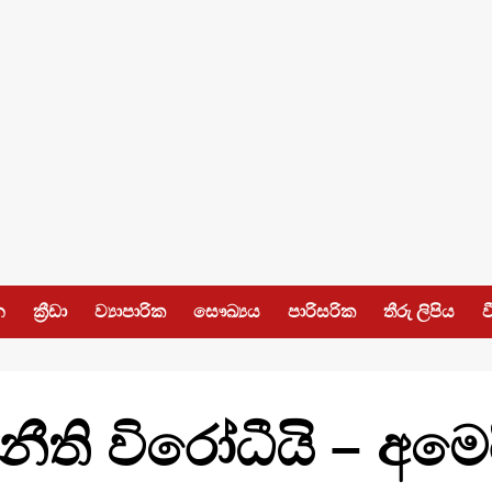
න
ක්‍රීඩා
ව්‍යාපාරික
සෞඛ්‍යය
පාරිසරික
තීරු ලිපිය
ව
බදු නීති විරෝධීයි – 