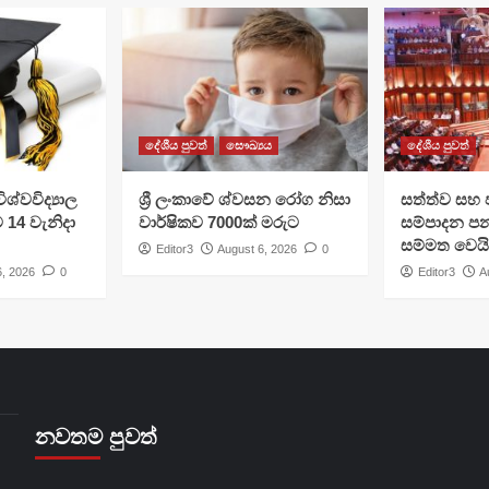
දේශීය පුවත්
සෞඛ්‍යය
දේශීය පුවත්
ශ්වවිද්‍යාල
ශ්‍රී ලංකාවේ ශ්වසන රෝග නිසා
සත්ත්ව සහ 
ට 14 වැනිදා
වාර්ෂිකව 7000ක් මරුට
සම්පාදන පන
සම්මත වෙයි
Editor3
August 6, 2026
0
6, 2026
0
Editor3
A
නවතම පුවත්