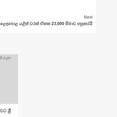
Next
ෙඳපොළ යළිත් වරක් ඒකක 23,000 සීමාව පසුකරයි
 ශ්‍රී