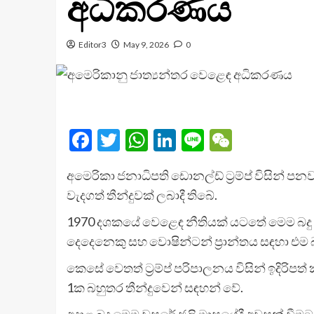
අධිකරණය
Editor3
May 9, 2026
0
Facebook
Twitter
WhatsApp
LinkedIn
Line
WeChat
අමෙරිකා ජනාධිපති ඩොනල්ඩ් ට්‍රම්ප් විසින්
වැදගත් තීන්දුවක් ලබාදී තිබේ.
1970 දශකයේ වෙළෙඳ නීතියක් යටතේ මෙම බ
දෙදෙනෙකු සහ වොෂින්ටන් ප්‍රාන්තය සඳහා එම 
කෙසේ වෙතත් ට්‍රම්ප් පරිපාලනය විසින් ඉදිරි
1ක බහුතර තීන්දුවෙන් සඳහන් වේ.
අදාළ බදු මෙම වසරේ ජූලි මාසයේදී අවසන් වී