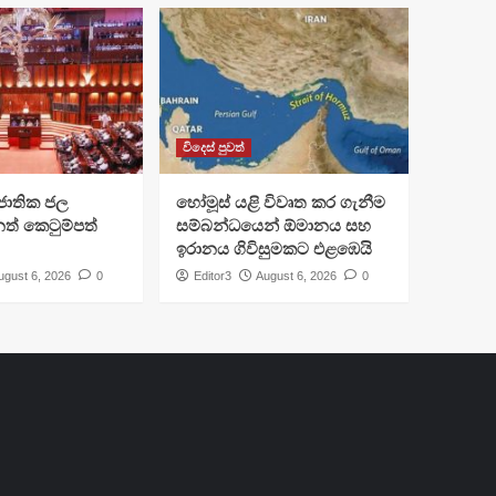
විදෙස් පුවත්
ජාතික ජල
හෝමූස් යළි විවෘත කර ගැනීම
ත් කෙටුම්පත්
සම්බන්ධයෙන් ඕමානය සහ
ඉරානය ගිවිසුමකට එළඹෙයි
ugust 6, 2026
0
Editor3
August 6, 2026
0