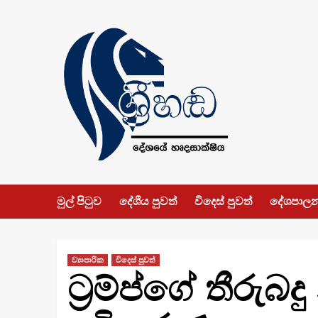
Skip
to
content
මුල් පිටුව
දේශීය පුවත්
විදෙස් පුවත්
දේශපාල
ව්‍යාපාරික
විදෙස් පුවත්
ට්‍රම්ප්ගේ තීරු