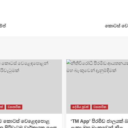
්ප්
කොටස් වෙළ
ත්
ව්‍යාපාරික
දේශීය පුවත්
ව්‍යාපාරික
ඹ කොටස් වෙළෙඳපොළ
​‘TM App’ පිරමීඩ ජාලයක් බවට
ු පිරිවැටුම වාර්තාගත ලෙස
ලංකා මහ බැංකුවෙන් නිල