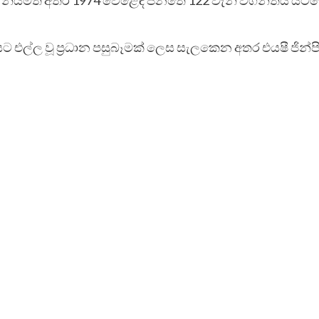
පත්තියට එල්ල වූ ප්‍රධාන පසුබෑමක් ලෙස සැලකෙන අතර එයෂී ජි