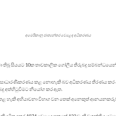
අමෙරිකානු ජාත්‍යන්තර වෙළෙඳ අධිකරණය
 පනවා තිබූ සියයට 10ක තාවකාලික ගෝලීය තීරුබදු සම්බන්ධය
දු සාධාරණීකරණය කළ නොහැකි බව අධිකරණය තීරණය කර
බදු අත්හිටුවීමට නියෝග කර ඇත.
පත් කළ හැකි අභියාචනා විභාග වන තෙක් අනෙකුත් ආනයනකරුවන
මට නියමිත අතර 1974 වෙළෙඳ පනතේ 122 වැනි වගන්තිය යට