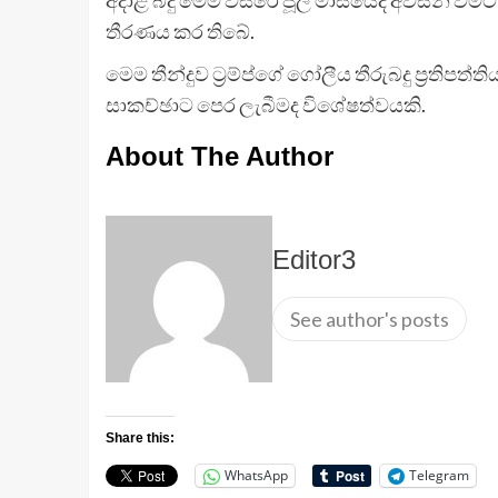
තීරණය කර තිබේ.
මෙම තීන්දුව ට්‍රම්ප්ගේ ගෝලීය තීරුබදු ප්‍රති
සාකච්ඡාට පෙර ලැබීමද විශේෂත්වයකි.
About The Author
Editor3
See author's posts
Share this:
WhatsApp
Telegram