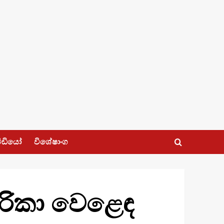
ීඩියෝ
විශේෂාංග
අමෙරිකා වෙළෙඳ