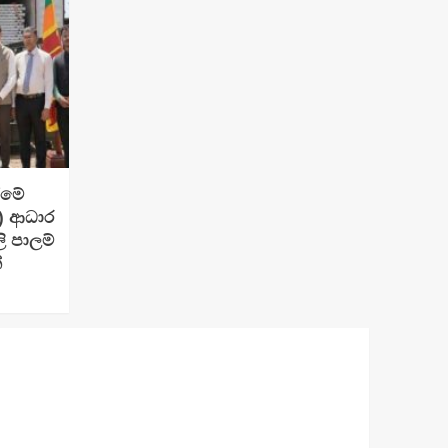
ීමේ
e) ආධාර
 පාලම්
්