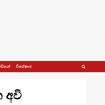
ීඩියෝ
විශේෂාංග
 අවි