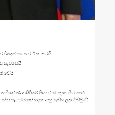
ිදෙස් මාධ්‍ය වාර්තා කරයි.
බව පැවසෙයි.
් වෙයි.
දා නවීකරණය කිරීමේ පියවරක් ලෙස, මීට පෙර
න්ත පැකේජයක් සඳහා අනුමැතිය ලබාදී තිබුණි.