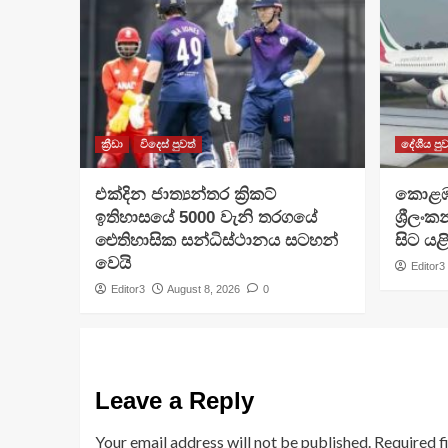
ක්‍රීඩා
විදෙස් පුවත්
දේශීය පුව
එක්දින ජාත්‍යන්තර ක්‍රිකට්
​කොළඹ
ඉතිහාසයේ 5000 වැනි තරගයේ
ශ්‍රීල
ඓතිහාසික සන්ධිස්ථානය සටහන්
සිට යළ
වෙයි
Editor3
Editor3
August 8, 2026
0
Leave a Reply
Your email address will not be published.
Required f