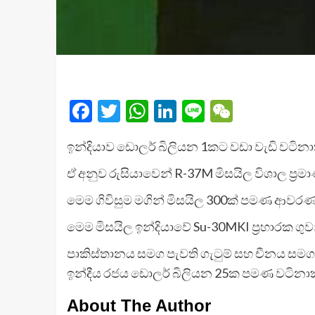
Facebook
Twitter
WhatsApp
LinkedIn
Line
WeChat
ඉන්දියාව ඩොලර් බිලියන 1කට වඩා වැඩි වටිනාක
ඒ අනුව රුසියාවෙන් R-37M මිසයිල විශාල ප්‍ර
මෙම ගිවිසුම මගින් මිසයිල 300ක් පමණ ආවරණ
මෙම මිසයිල ඉන්දියාවේ Su-30MKI ප්‍රහාරක ගු
පාකිස්තානය සමග පැවති ගැටුම් සහ චීනය සමග 
ඉන්දීය රජය ඩොලර් බිලියන 25ක පමණ වටිනාකමක
About The Author