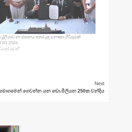
ට්‍රේලියාව හා ජපානය අතර යුද නෞකා ගිවිසුමක්
l 20, 2026
විදෙස් පුවත්"
Next
සමාගමෙන් ගෙවන්න යන ඩො.මිලියන 250ක වන්දිය