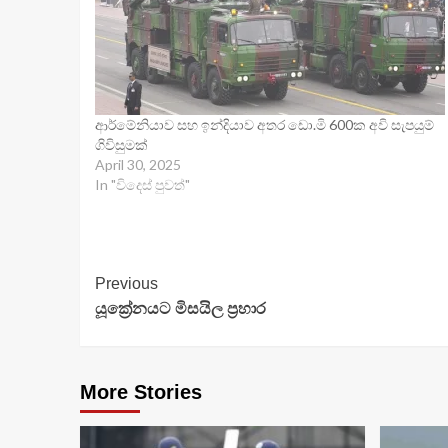
ආර්මේනියාව සහ ඉන්දියාව අතර ඩො.මි 600ක අවි සැපයුම්
ගිවිසුමක්
April 30, 2025
In "විදෙස් පුවත්"
Continue
Previous
යූක්‍රේනයට මිසයිල ප්‍රහාර
Reading
More Stories