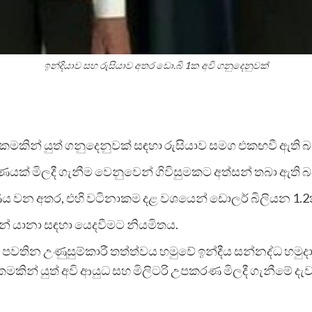
ඉන්දියාව සහ රුසියාව අතර ඩො.බි 1ක අවි ගනුදෙනුවක්
මකින් යුත් ගනුදෙනුවක් සඳහා රුසියාව සමග එකඟවී ඇති බව ව
මාණයක් මිලදී ගැනීම වෙනුවෙන් ගිවිසුමකට අත්සන් තබා ඇති 
ය වන අතර, එහි වටිනාකම දළ වශයෙන් ඩොලර් බිලියන 1.2ක
වන් යානා සඳහා යෙදවීමට නියමිතය.
පවතින උණුසුම්කාරී තත්ත්වය හමුවේ ඉන්දීය සන්නද්ධ හමු
ින් යුත් අවි ආයුධ සහ මිලිටරි උපකරණ මිලදී ගැනීමේ දැවැ