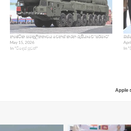
න්‍යෂ්ටික සමතුලිතතාවය වෙනස් කරන රුසියාවේ ‘සර්මාට්’
ඕස්
May 15, 2026
Apri
In "විදෙස් පුවත්"
In "
Apple 