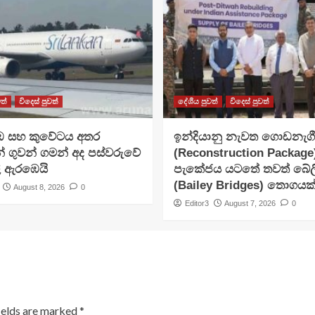
ත්
විදෙස් පුවත්
දේශීය පුවත්
විදෙස් පුවත්
 සහ කුවේටය අතර
ඉන්දියානු නැවත ගොඩනැග
ංකන් ගුවන් ගමන් අද පස්වරුවේ
(Reconstruction Packag
ි ඇරඹෙයි
පැකේජය යටතේ තවත් බේලි
(Bailey Bridges) තොගයක
August 8, 2026
0
Editor3
August 7, 2026
0
ields are marked
*