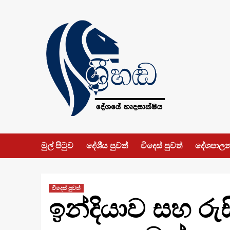
Skip
to
content
මුල් පිටුව
දේශීය පුවත්
විදෙස් පුවත්
දේශපාල
විදෙස් පුවත්
ඉන්දියාව සහ රු