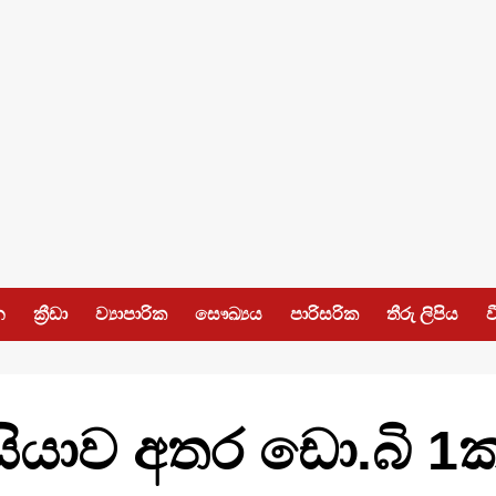
න
ක්‍රීඩා
ව්‍යාපාරික
සෞඛ්‍යය
පාරිසරික
තීරු ලිපිය
ව
සියාව අතර ඩො.බි 1ක