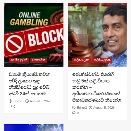
දේශීය පුවත්
ව්‍යාපාරික
දේශපාලන
දේශීය පුවත්
වහාම ක්‍රියාත්මකවන
ජොන්ස්ටන්ට එරෙහි
පරිදි ලංකාව තුළ
නඩු 5ක් යළි විභාග
නීතිවිරෝධී සූදු වෙබ්
කරන්න –
අඩවි 24ක් තහනම්
අභියාචනාධිකරණයෙන්
මහාධිකරණයට නියෝග
Editor3
August 5, 2026
0
Editor3
August 5, 2026
0