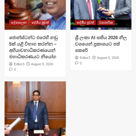
දේශපාලන
දේශීය පුවත්
දේශීය පුවත්
ව්‍යාපාරික
ජොන්ස්ටන්ට එරෙහි නඩු
ශ්‍රී ලංකා AI සතිය 2026 නිල
5ක් යළි විභාග කරන්න –
වශයෙන් ප්‍රකාශයට පත්
අභියාචනාධිකරණයෙන්
කෙරේ
මහාධිකරණයට නියෝග
Editor3
August 5, 2026
0
Editor3
August 5, 2026
0