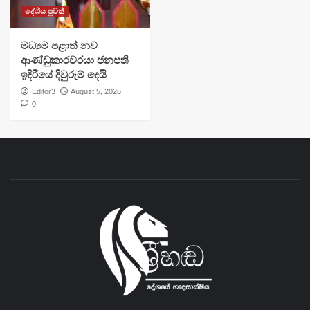
දේශීය පුවත්
මධ්‍යම පළාත් නව
ආණ්ඩුකාරවරයා ජනපති
ඉදිරියේ දිවුරුම් දෙයි
Editor3
August 5, 2026
0