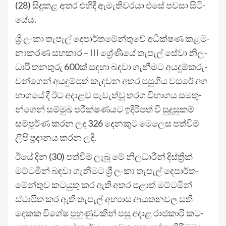
(28) සිදු­කළ අතර එහිදී ඇමැ­ති­ව­රයා එසේ පවසා සිටි­
යේය.
ශ්‍රී ලංකා තැපැල් දෙපා­ර්ත­මේ­න්තුවේ අධී­ක්ෂණ කළ­ම­
නා­ක­රණ සහ­කාර – III ශ්‍රේණියේ තැපැල් සේවා නිල­
ධාරි තන­තුරු 600ක් සඳහා බඳවා ගැනී­මට අය­දු­ම්ක­රු­
ව­න්ගෙන් අය­දු­ම්පත් කැඳ­වන අතර පසු­ගිය වසරේ අග
භාගයේ දී ඊට අදා­ළව පැවැත්වූ තරග විභා­ගය සම­තු­
න්ගෙන් සම්මුඛ පරී­ක්ෂ­ණ­යට ඉදි­රි­පත් වී සුදු­සු­කම්
සම්පූර්ණ කරන ලද 326 දෙන­කුට මෙලෙස පත්වීම්
ලිපි ප්‍රදා­නය කරන ලදි.
ඊයේ දින (30) පත්වීම් ලැබූ මේ නිල­ධා­රීන් දිස්ත්‍රික්
මට්ට­මින් බඳවා ගැනී­මට ශ්‍රී ලංකා තැපැල් දෙපා­ර්ත­
මේ­න්තුව කට­යුතු කර ඇති අතර පළාත් මට්ට­මින්
ස්ථාපිත කර ඇති තැපැල් අභ්‍යාස ආය­ත­න­වල සති
දෙකක විශේෂ පුහු­ණු­ව­කින් පසු අදාළ රාජ­කාරි කට­