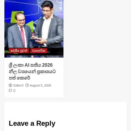
දේශීය පුවත්
ව්‍යාපාරික
ශ්‍රී ලංකා AI සතිය 2026
නිල වශයෙන් ප්‍රකාශයට
පත් කෙරේ
Editor3
August 5, 2026
0
Leave a Reply