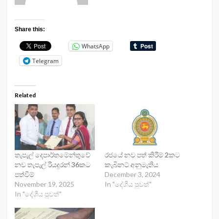
Share this:
WhatsApp
Telegram
Related
තැපැල් දෙපාර්තමේන්තුවේ
රජයේ නව පත් කිරීම් 2කට
නව තැපැල් රියදුරන් 36කට
කැබිනට් අනුමැතිය
පත්වීම්
December 3, 2024
November 19, 2025
In "දේශීය පුවත්"
In "දේශීය පුවත්"