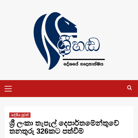
Skip
to
content
Primary
Menu
දේශීය පුවත්
ශ්‍රී ලංකා තැපැල් දෙපා­ර්ත­මේ­න්තුවේ
තන­තුරු 326කට පත්වීම්