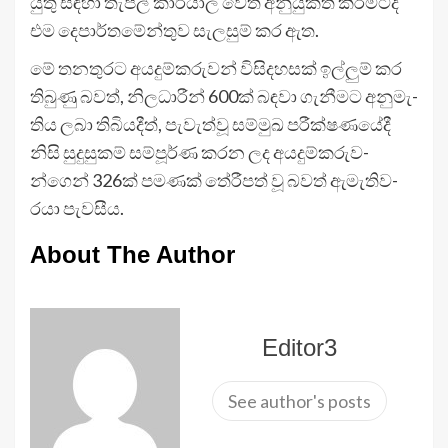
යුතු සඳහා තැපල් කාර්යාල වෙත අනු­යුක්ත කිරී­මටද
එම දෙපා­ර්ත­මේ­න්තුව සැල­සුම් කර ඇත.
මේ තන­තු­රට අය­දු­ම්ක­රු­වන් විසි­ද­හ­සක් ඉල්ලුම් කර
තිබුණු බවත්, නිල­ධා­රීන් 600ක් බඳවා ගැනී­මට අනු­මැ­
තිය ලබා තිබි­ය­දීත්, පැවැත්වූ සම්මුඛ පරී­ක්ෂ­ණ­යේදී
නිසි සුදු­සු­කම් සම්පූර්ණ කරන ලද අය­දු­ම්ක­රු­ව­
න්ගෙන් 326ක් පම­ණක් තේරී­පත් වූ බවත් ඇමැ­ති­ව­
රයා පැවසීය.
About The Author
Editor3
See author's posts