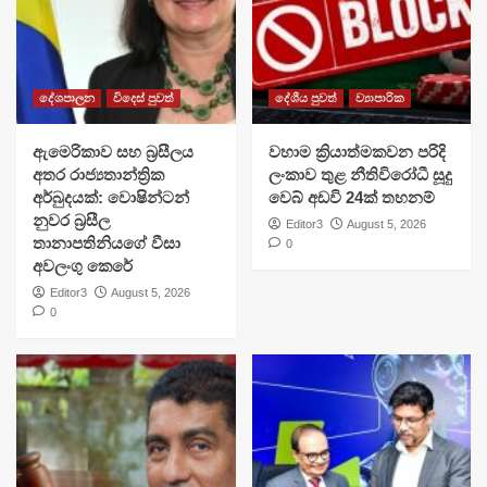
දේශපාලන
විදෙස් පුවත්
දේශීය පුවත්
ව්‍යාපාරික
ඇමෙරිකාව සහ බ්‍රසීලය
වහාම ක්‍රියාත්මකවන පරිදි
අතර රාජ්‍යතාන්ත්‍රික
ලංකාව තුළ නීතිවිරෝධී සූදු
අර්බුදයක්: වොෂින්ටන්
වෙබ් අඩවි 24ක් තහනම්
නුවර බ්‍රසීල
Editor3
August 5, 2026
තානාපතිනියගේ වීසා
0
අවලංගු කෙරේ
Editor3
August 5, 2026
0