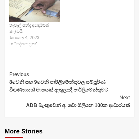
තැපැල් ඡන්ද අයදුම්පත්
කැඳවයි
January 4, 2023
In "දේශපාලන"
Continue
Previous
8වෙනි සහ 9වෙනි පාර්ලිමේන්තුවල සම්පූර්ණ
Reading
විගණනයක් මාසයක් ඇතුලතදී පාර්ලිමේන්තුවට
Next
ADB බැංකුවෙන් අ. ඩො මිලියන 100ක ආධාරයක්
More Stories