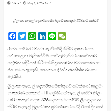
Editor3
May 1, 2026
0
ශ්‍රී ලංකා තැපැල් දෙපා­ර්ත­මේ­න්තුවේ තන­තුරු 326කට පත්වීම්
Facebook
Twitter
WhatsApp
LinkedIn
Line
WeChat
රාජ්‍ය සේව­යට බඳවා ගැනී­මේදී කිසිම ආකා­ර­යක
දේශ­පා­ලන මැදි­හ­ත්වීම් හෝ ඇමැ­ති­ව­ර­යාගේ නාම­
ලේ­ඛන ඉදි­රි­පත් කිරී­මක් සිදු නොවන බව සෞඛ්‍ය හා
ජන­මාධ්‍ය ඇමැති, වෛද්‍ය නලින්ද ජය­තිස්ස මහතා
පැව­සීය.
ශ්‍රී ලංකා තැපැල් දෙපා­ර්ත­මේ­න්තුවේ අධී­ක්ෂණ කළ­ම­
නා­ක­රණ සහ­කාර – III ශ්‍රේණියේ තැපැල් සේවා නිල­
ධාරි තන­තුර සඳහා 326 දෙන­කුට පත්වීම් ලිපි ප්‍රදා­නය
කිරීම තැපැල් මූල­ස්ථාන ශ්‍රව­ණා­ගා­රයේ දී ඊයේ දිනයේ