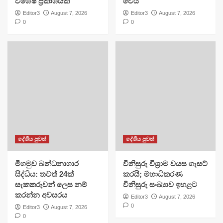
විශේෂ ප්‍රකාශයක්
වෙයි
Editor3
August 7, 2026
Editor3
August 7, 2026
0
0
දේශීය පුවත්
දේශීය පුවත්
මීගමුව බන්ධනාගාර
විනිසුරු විශ්‍රාම වයස ගැසට්
සිද්ධිය: තවත් 24ක්
කරයි; මහාධිකරණ
සැකකරුවන් ලෙස නම්
විනිසුරු සංඛ්‍යාව ඉහළට
කරන්න අවසරය
Editor3
August 7, 2026
0
Editor3
August 7, 2026
0