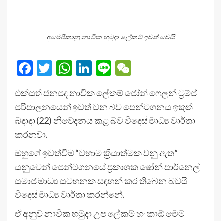
අමෙරිකානු නාවික හමුදා ලේකම් ඉවත් වෙයි
Facebook
Twitter
WhatsApp
LinkedIn
Line
WeChat
එක්සත් ජනපද නාවික ලේකම් ජෝන් ෆෙලන් ට්‍රම්ප්
පරිපාලනයෙන් ඉවත් වන බව පෙන්ටගනය ඉකුත්
බදාදා (22) නිවේදනය කළ බව විදෙස් මාධ්‍ය වාර්තා
කරනවා.
ඔහුගේ ඉවත්වීම “වහාම ක්‍රියාත්මක වනු ඇත”
යනුවෙන් පෙන්ටගනයේ ප්‍රකාශක ෂෝන් පාර්නෙල්
සමාජ මාධ්‍ය සටහනක සඳහන් කර තිබෙන බවයි
විදෙස් මාධ්‍ය වාර්තා කරන්නේ.
ඒ අනුව නාවික හමුදා උප ලේකම් හං කාඕ මෙම