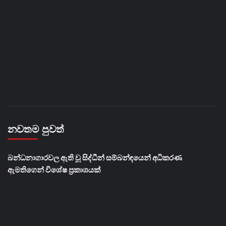
නවතම පුවත්
බන්ධනාගාරවල ඇති වූ සිද්ධීන් සම්බන්ඳයෙන් අධිකරණ
ඇමතිගෙන් විශේෂ ප්‍රකාශයක්