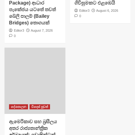
Package) ආධාර
ගිවිසුමකට එළඹෙයි
පැකේජය යටතේ තවත්
Editor3
August 6, 2026
බේලි පාලම් (Bailey
0
Bridges) තොගයක්
Editor3
August 7, 2026
0
දේශපාලන
විදෙස් පුවත්
ඇමෙරිකාව සහ බ්‍රසීලය
අතර රාජ්‍යතාන්ත්‍රික
අර්බුදයක්: වොෂින්ටන්