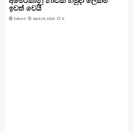
අමෙරිකානු නාවික හමුදා ලේකම්
ඉවත් වෙයි
Editor3
April 24, 2026
0