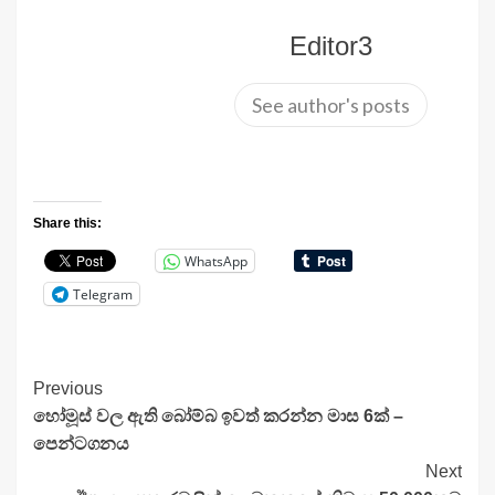
Editor3
See author's posts
Share this:
WhatsApp
Telegram
Continue
Previous
හෝමූස් වල ඇති බෝම්බ ඉවත් කරන්න මාස 6ක් –
Reading
පෙන්ටගනය
Next