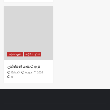
දේශපාලන
දේශීය පුවත්
ලක්ෂ්මන් යාපාට ඇප
Editor3
August 7, 2026
0