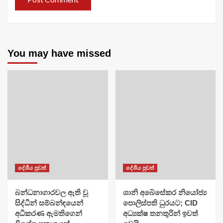
You may have missed
දේශීය පුවත්
දේශීය පුවත්
බන්ධනාගාරවල ඇති වූ
ශානි අබේසේකර නියෝජ්‍ය
සිද්ධීන් සම්බන්ඳයෙන්
පොලිස්පති ධුරයට; CID
අධිකරණ ඇමතිගෙන්
අධ්‍යක්ෂ තනතුරින් ඉවත්