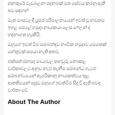
තනතුරේ වැඩබලන පදනමක් මත සේවය කරනු ඇති
බව සඳහන්
මෑත මාසවලදී ට්‍රම්ප් පරිපාලනයෙන් ඉවත් වූ නවතම
ඉහළ පෙළේ හමුදා නායකයා ලෙස ෆෙලන් ද
හඳුනාගත හැකියි.
ඔහුගේ ඉවත් වීම සම්බන්ඳව නාවික හමුදාව මෙතෙක්
හේතුවක් සපයා නැති අතර,
එක්සත් ජනපද මාධ්‍යවල තහවුරු නොකළ
වාර්තාවලට අනුව නැව් තැනීම සම්බන්ධ ගැටළු
සම්බන්ධයෙන් ඇමරිකානු නායකත්වය තුළ
ආතතියෙන් පසුව ඔහුගේ ඉවත්වීම සිදු වී ඇති බවද
වාර්තා වේ.
About The Author