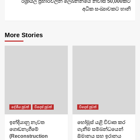
ඊශ්‍රායල ප්‍රහාරවලින් ලෙබනනයේ නිවාස 50,000කට
අධික සංඛ්‍යාවකට හානි
More Stories
දේශීය පුවත්
විදෙස් පුවත්
විදෙස් පුවත්
ඉන්දියානු නැවත
හෝමූස් යළි විවෘත කර
ගොඩනැගීමේ
ගැනීම සම්බන්ධයෙන්
(Reconstruction
ඕමානය සහ ඉරානය