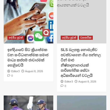
දේශීය පුවත්
දේශීය පුවත්
ව්‍යාපාරික
​ඉන්දියාවේ සිට ක්‍රියාත්මක
SLS බලපත්‍ර නොමැතිව
වන සංවිධානාත්මක සමාජ
පවත්වාගෙන ගිය පන්නල
මාධ්‍ය කප්පම් ජාවාරමක්
ටින් මාළු
හෙළිවෙයි
නිෂ්පාදනාගාරයක්
පාරිභෝගික සේවා
Editor3
August 8, 2026
අධිකාරියෙන් වටලයි
0
Editor3
August 8, 2026
0