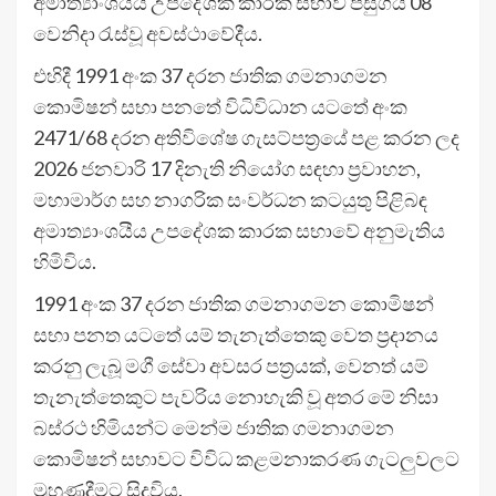
අමාත්‍යාංශයීය උපදේශක කාරක සභාව පසුගිය 08
වෙනිදා රැස්වූ අවස්ථාවේදීය.
එහිදී 1991 අංක 37 දරන ජාතික ගමනාගමන
කොමිෂන් සභා පනතේ විධිවිධාන යටතේ අංක
2471/68 දරන අතිවිශේෂ ගැසට්පත්‍රයේ පළ කරන ලද
2026 ජනවාරි 17 දිනැති නියෝග සඳහා ප්‍රවාහන,
මහාමාර්ග සහ නාගරික සංවර්ධන කටයුතු පිළිබඳ
අමාත්‍යාංශයීය උපදේශක කාරක සභාවේ අනුමැතිය
හිමිවිය.
1991 අංක 37 දරන ජාතික ගමනාගමන කොමිෂන්
සභා පනත යටතේ යම් තැනැත්තෙකු වෙත ප්‍රදානය
කරනු ලැබූ මගී සේවා අවසර පත්‍රයක්, වෙනත් යම්
තැනැත්තෙකුට පැවරිය නොහැකි වූ අතර මේ නිසා
බස්රථ හිමියන්ට මෙන්ම ජාතික ගමනාගමන
කොමිෂන් සභාවට විවිධ කළමනාකරණ ගැටලුවලට
මුහුණදීමට සිදුවිය.