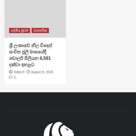
දේශීය පුවත්
ව්‍යාපාරික
ශ්‍රී ලංකාවේ නිල විදෙස්
සංචිත ජූලි මාසයේදී
ඩොලර් මිලියන 6,591
දක්වා ඉහළට
Editor3
August 8, 2026
0