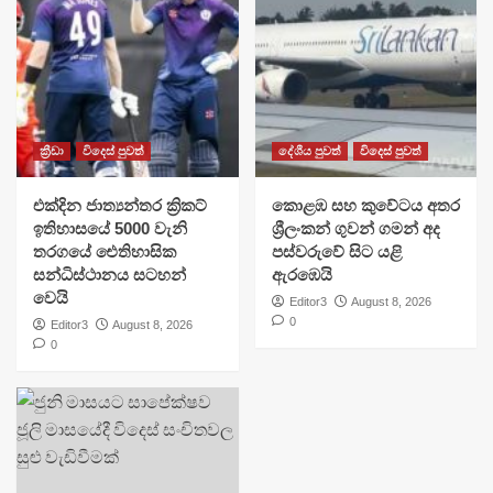
ක්‍රීඩා
විදෙස් පුවත්
දේශීය පුවත්
විදෙස් පුවත්
එක්දින ජාත්‍යන්තර ක්‍රිකට්
​කොළඹ සහ කුවේටය අතර
ඉතිහාසයේ 5000 වැනි
ශ්‍රීලංකන් ගුවන් ගමන් අද
තරගයේ ඓතිහාසික
පස්වරුවේ සිට යළි
සන්ධිස්ථානය සටහන්
ඇරඹෙයි
වෙයි
Editor3
August 8, 2026
0
Editor3
August 8, 2026
0