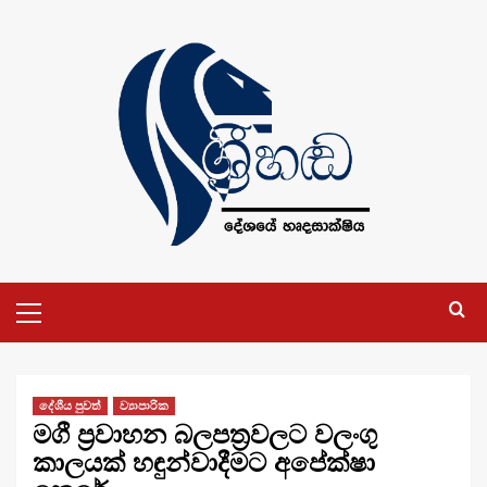
Skip
to
content
Primary
Menu
දේශීය පුවත්
ව්‍යාපාරික
මගී ප්‍රවාහන බලපත්‍රවලට වලංගු
කාලයක් හඳුන්වාදීමට අපේක්ෂා