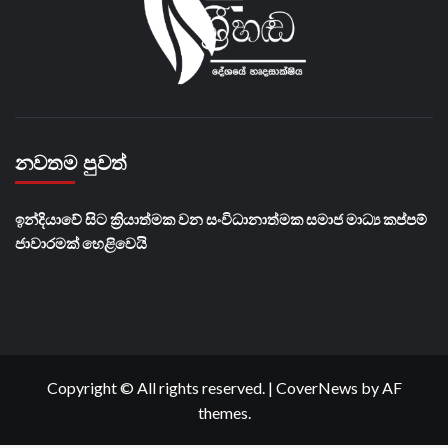
නවතම පුවත්
​ඉන්දියාවේ සිට ක්‍රියාත්මක වන සංවිධානාත්මක සමාජ මාධ්‍ය කප්පම්
ජාවාරමක් හෙළිවෙයි
Copyright © All rights reserved.
|
CoverNews
by AF
themes.