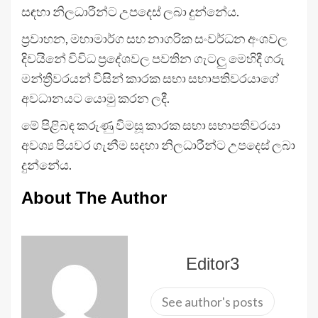
සඳහා නිලධාරීන්ට උපදෙස් ලබා දුන්නේය.
ප්‍රවාහන, මහාමාර්ග සහ නාගරික සංවර්ධන අංශවල
දිවයිනේ විවිධ ප්‍රදේශවල පවතින ගැටලු මෙහිදී ගරු
මන්ත්‍රීවරයන් විසින් කාරක සභා සභාපතිවරයාගේ
අවධානයට යොමු කරන ලදී.
මේ පිළිබඳ කරුණු විමසූ කාරක සභා සභාපතිවරයා
අවශ්‍ය පියවර ගැනීම සදහා නිලධාරීන්ට උපදෙස් ලබා
දුන්නේය.
About The Author
Editor3
See author's posts