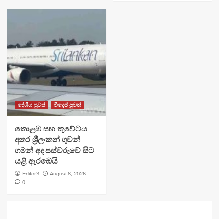
දේශීය පුවත්
විදෙස් පුවත්
​කොළඹ සහ කුවේටය
අතර ශ්‍රීලංකන් ගුවන්
ගමන් අද පස්වරුවේ සිට
යළි ඇරඹෙයි
Editor3
August 8, 2026
0