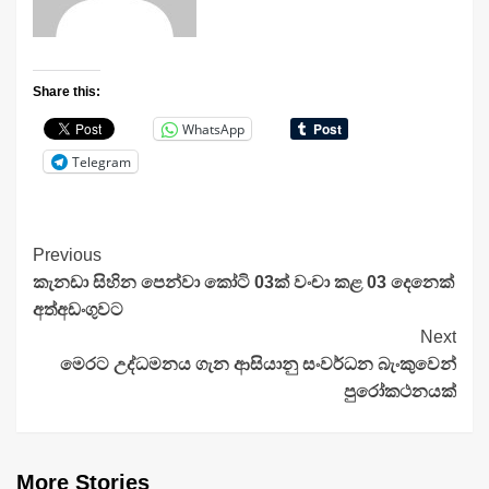
Share this:
WhatsApp
Telegram
Continue
Previous
කැනඩා සිහින පෙන්වා කෝටි 03ක් වංචා කළ 03 දෙනෙක්
Reading
අත්අඩංගුවට
Next
මෙරට උද්ධමනය ගැන ආසියානු සංවර්ධන බැංකුවෙන්
පුරෝකථනයක්
More Stories