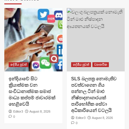
දේශීය පුවත්
දේශීය පුවත්
ව්‍යාපාරික
​ඉන්දියාවේ සිට
SLS බලපත්‍ර නොමැතිව
ක්‍රියාත්මක වන
පවත්වාගෙන ගිය
සංවිධානාත්මක සමාජ
පන්නල ටින් මාළු
මාධ්‍ය කප්පම් ජාවාරමක්
නිෂ්පාදනාගාරයක්
හෙළිවෙයි
පාරිභෝගික සේවා
අධිකාරියෙන් වටලයි
Editor3
August 8, 2026
0
Editor3
August 8, 2026
0