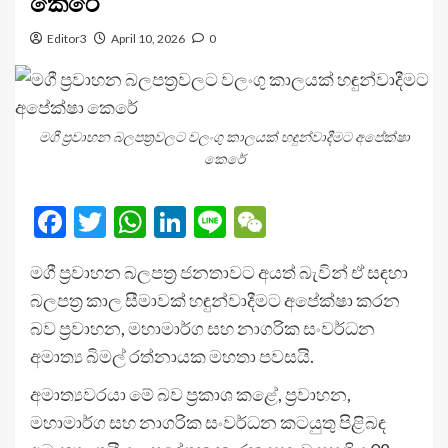
කෙරේ
Editor3
April 10, 2026
0
මගී ප්‍රවාහන බලපත්‍රවලට වලංගු කාලයක් හඳුන්වාදීමට අපේක්ෂා
කෙරේ
Facebook
Twitter
WhatsApp
LinkedIn
Line
WeChat
මගී ප්‍රවාහන බලපත්‍ර ජනතාවට අයත් බැවින් ඒ සඳහා
බලපත්‍ර කාල සීමාවක් හඳුන්වාදීමට අපේක්ෂා කරන
බව ප්‍රවාහන, මහාමාර්ග සහ නාගරික සංවර්ධන
අමාත්‍ය බිමල් රත්නායක මහතා පවසයි.
අමාත්‍යවරයා මේ බව ප්‍රකාශ කළේ, ප්‍රවාහන,
මහාමාර්ග සහ නාගරික සංවර්ධන කටයුතු පිළිබඳ