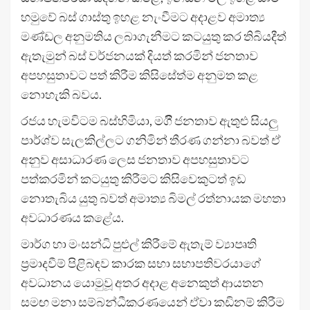
හමුවේ බස් ගාස්තු ඉහළ නැංවීමට අදාළව අමාත්‍ය
මණ්ඩල අනුමතිය ලබාගැනීමට කටයුතු කර තිබියදීත්
ඇතැමුන් බස් වර්ජනයක් දියත් කරමින් ජනතාව
අපහසුතාවට පත් කිරීම කිසිසේත්ම අනුමත කළ
නොහැකි බවය.
රජය හැමවිටම බස්හිමියා, මගිී ජනතාව ඇතුළු සියලු
පාර්ශ්ව සැලකිල්ලට ගනිමින් තීරණ ගන්නා බවත් ඒ
අනුව අසාධාරණ ලෙස ජනතාව අපහසුතාවට
පත්කරමින් කටයුතු කිරීමට කිසිවෙකුටත් ඉඩ
නොතැබිය යුතු බවත් අමාත්‍ය බිමල් රත්නායක මහතා
අවධාරණය කළේය.
මාර්ග හා මංසන්ධි පුළුල් කිරීමේ ඇතැම් ව්‍යාපෘති
ප්‍රමාදවීම් පිළිබඳව කාරක සභා සභාපතිවරයාගේ
අවධානය යොමුවූ අතර අදාළ අනෙකුත් ආයතන
සමඟ මනා සම්බන්ධීකරණයෙන් ඒවා කඩිනම් කිරීම