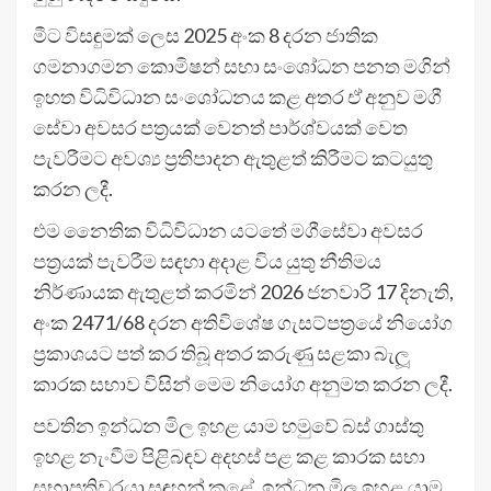
මීට විසඳුමක් ලෙස 2025 අංක 8 දරන ජාතික
ගමනාගමන කොමිෂන් සභා සංශෝධන පනත මගින්
ඉහත විධිවිධාන සංශෝධනය කළ අතර ඒ අනුව මගී
සේවා අවසර පත්‍රයක් වෙනත් පාර්ශ්වයක් වෙත
පැවරීමට අවශ්‍ය ප්‍රතිපාදන ඇතුළත් කිරීමට කටයුතු
කරන ලදී.
එම නෛතික විධිවිධාන යටතේ මගීසේවා අවසර
පත්‍රයක් පැවරීම සඳහා අදාළ විය යුතු නීතිමය
නිර්ණායක ඇතුළත් කරමින් 2026 ජනවාරි 17 දිනැති,
අංක 2471/68 දරන අතිවිශේෂ ගැසට්පත්‍රයේ නියෝග
ප්‍රකාශයට පත් කර තිබූ අතර කරුණු සළකා බැලූ
කාරක සභාව විසින් මෙම නියෝග අනුමත කරන ලදී.
පවතින ඉන්ධන මිල ඉහළ යාම හමුවේ බස් ගාස්තු
ඉහළ නැංවීම පිළිබඳව අදහස් පළ කළ කාරක සභා
සභාපතිවරයා සඳහන් කළේ, ඉන්ධන මිල ඉහළ යාම