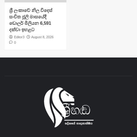
ශ්‍රී ලංකාවේ නිල විදෙස්
සංචිත ජූලි මාසයේදී
ඩොලර් මිලියන 6,591
දක්වා ඉහළට
Editor3
August 8, 2026
0