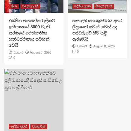
ක්‍රීඩා
විදෙස් පුවත්
දේශීය පුවත්
විදෙස් පුවත්
එක්දින ජාත්‍යන්තර ක්‍රිකට්
​කොළඹ සහ කුවේටය අතර
ඉතිහාසයේ 5000 වැනි
ශ්‍රීලංකන් ගුවන් ගමන් අද
තරගයේ ඓතිහාසික
පස්වරුවේ සිට යළි
සන්ධිස්ථානය සටහන්
ඇරඹෙයි
වෙයි
Editor3
August 8, 2026
0
Editor3
August 8, 2026
0
දේශීය පුවත්
ව්‍යාපාරික