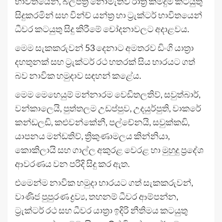
භාවිතයෙන්, බලපත්‍ර නොමැතිව රාත්‍රී කිමිදුම් කටයුතු
සිදුකරමින් සහ වින්ච් යන්ත්‍ර හා ට්‍රැක්ටර් භාවිතයෙන්
ධීවර කටයුතු සිදු කිරීමේ චෝදනාවලට අදාළවය.
මෙම සැකකරුවන් 53 දෙනාට අමතරව ඩිංගි යාත්‍රා
දහතුනක් සහ ට්‍රැක්ටර් රථ හතරක් සිය භාරයට ගත්
බව නාවික හමුදාව සඳහන් කළේය.
මෙම මෙහෙයුම් මන්නාරම වෙඩිතලතිව්, සවුත්බාර්,
වන්කාලෙයි, පුත්තලම උඩප්පුව, උදයුර්පුති, වාකරේ
කන්ඩලඩි, කළුවන්කේනී, පල්චේනයි, සවුක්කඩි,
යාපනය මන්ඩතිව්, ත්‍රිකුණාමලය කින්නියා,
කොකිලායි සහ ගාල්ල අකුරළ වෙරළ හා මුහුදු ප්‍රදේශ
ආවරණය වන පරිදි සිදු කර ඇත.
එමෙන්ම නාවික හමුදා භාරයට ගත් සැකකරුවන්,
වාණිජ පුපුරණ ද්‍රව්‍ය, තහනම් ධීවර ආම්පන්න,
ට්‍රැක්ටර් රථ සහ ධීවර යාත්‍රා ඉදිරි නීතිමය කටයුතු