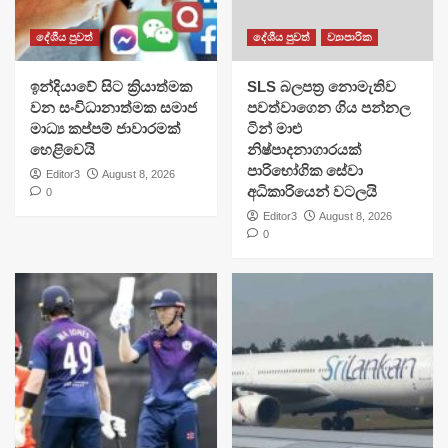
දේශීය පුවත්
දේශීය පුවත්
ව්‍යාපාරික
​ඉන්දියාවේ සිට ක්‍රියාත්මක
SLS බලපත්‍ර නොමැතිව
වන සංවිධානාත්මක සමාජ
පවත්වාගෙන ගිය පන්නල
මාධ්‍ය කප්පම් ජාවාරමක්
ටින් මාළු
හෙළිවෙයි
නිෂ්පාදනාගාරයක්
පාරිභෝගික සේවා
Editor3
August 8, 2026
අධිකාරියෙන් වටලයි
0
Editor3
August 8, 2026
0