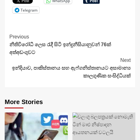
WhatsApp
Telegram
Continue
Previous
නීතිවිරෝධී ලෙස රැදී සිටි ඉන්දුනීසියානුවන් 76ක්
Reading
අත්අඩංගුවට
Next
ඉන්දියාව, පාකිස්තානය සහ ඇෆ්ගනිස්තානයට අසාමාන්‍ය
කාලගුණික සංසිද්ධියක්
More Stories