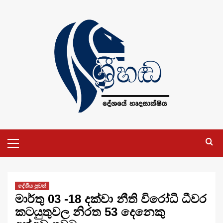
Skip
to
content
Primary
Menu
දේශීය පුවත්
මාර්තු 03 -18 දක්වා නීති විරෝධී ධීවර
කටයුතුවල නිරත 53 දෙනෙකු