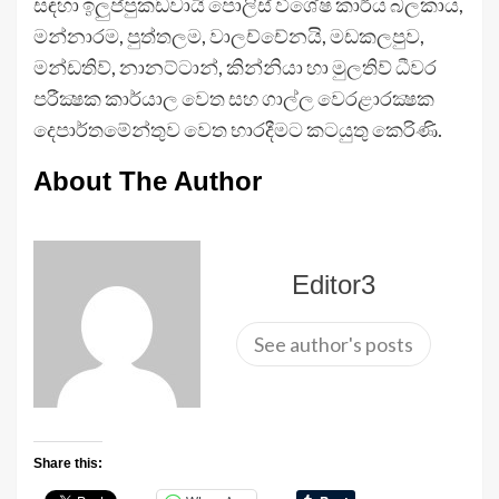
සඳහා ඉලුප්පුකඩවායි පොලිස් විශේෂ කාර්ය බලකාය,
මන්නාරම, පුත්තලම, වාලච්චේනයි, මඩකලපුව,
මන්ඩතිව්, නානට්ටාන්, කින්නියා හා මුලතිව් ධීවර
පරීක්‍ෂක කාර්යාල වෙත සහ ගාල්ල වෙරළාරක්‍ෂක
දෙපාර්තමේන්තුව වෙත භාරදීමට කටයුතු කෙරිණි.
About The Author
Editor3
See author's posts
Share this: