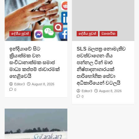
දේශීය පුවත්
දේශීය පුවත්
ව්‍යාපාරික
​ඉන්දියාවේ සිට
SLS බලපත්‍ර නොමැතිව
ක්‍රියාත්මක වන
පවත්වාගෙන ගිය
සංවිධානාත්මක සමාජ
පන්නල ටින් මාළු
මාධ්‍ය කප්පම් ජාවාරමක්
නිෂ්පාදනාගාරයක්
හෙළිවෙයි
පාරිභෝගික සේවා
අධිකාරියෙන් වටලයි
Editor3
August 8, 2026
0
Editor3
August 8, 2026
0