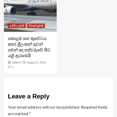
දේශීය පුවත්
විදෙස් පුවත්
​කොළඹ සහ කුවේටය
අතර ශ්‍රීලංකන් ගුවන්
ගමන් අද පස්වරුවේ සිට
යළි ඇරඹෙයි
Editor3
August 8, 2026
0
Leave a Reply
Your email address will not be published.
Required fields
are marked
*