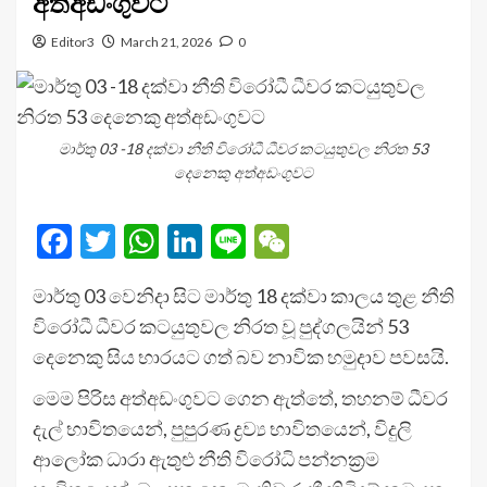
අත්අඩංගුවට
Editor3
March 21, 2026
0
මාර්තු 03 -18 දක්වා නීති විරෝධී ධීවර කටයුතුවල නිරත 53
දෙනෙකු අත්අඩංගුවට
Facebook
Twitter
WhatsApp
LinkedIn
Line
WeChat
මාර්තු 03 වෙනිදා සිට මාර්තු 18 දක්වා කාලය තුළ නීති
විරෝධී ධීවර කටයුතුවල නිරත වූ පුද්ගලයින් 53
දෙනෙකු සිය භාරයට ගත් බව නාවික හමුදාව පවසයි.
මෙම පිරිස අත්අඩංගුවට ගෙන ඇත්තේ, තහනම් ධීවර
දැල් භාවිතයෙන්, පුපුරණ ද්‍රව්‍ය භාවිතයෙන්, විදුලි
ආලෝක ධාරා ඇතුළු නීති විරෝධි පන්නක්‍රම