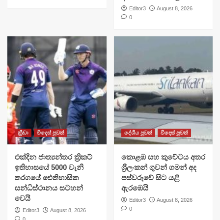
Editor3
August 8, 2026
0
ක්‍රීඩා
විදෙස් පුවත්
දේශීය පුවත්
විදෙස් පුවත්
එක්දින ජාත්‍යන්තර ක්‍රිකට්
​කොළඹ සහ කුවේටය අතර
ඉතිහාසයේ 5000 වැනි
ශ්‍රීලංකන් ගුවන් ගමන් අද
තරගයේ ඓතිහාසික
පස්වරුවේ සිට යළි
සන්ධිස්ථානය සටහන්
ඇරඹෙයි
වෙයි
Editor3
August 8, 2026
0
Editor3
August 8, 2026
0