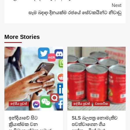
Next
සෑම බදාදා දිනයක්ම රජයේ සේවකයින්ට නිවාඩු
More Stories
දේශීය පුවත්
දේශීය පුවත්
ව්‍යාපාරික
​ඉන්දියාවේ සිට
SLS බලපත්‍ර නොමැතිව
ක්‍රියාත්මක වන
පවත්වාගෙන ගිය