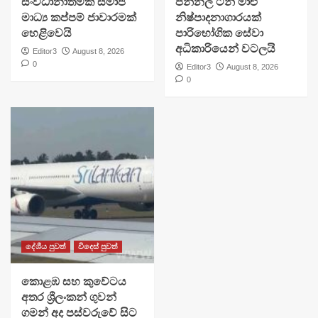
සංවිධානාත්මක සමාජ
පන්නල ටින් මාළු
මාධ්‍ය කප්පම් ජාවාරමක්
නිෂ්පාදනාගාරයක්
හෙළිවෙයි
පාරිභෝගික සේවා
අධිකාරියෙන් වටලයි
Editor3
August 8, 2026
0
Editor3
August 8, 2026
0
දේශීය පුවත්
විදෙස් පුවත්
​කොළඹ සහ කුවේටය
අතර ශ්‍රීලංකන් ගුවන්
ගමන් අද පස්වරුවේ සිට