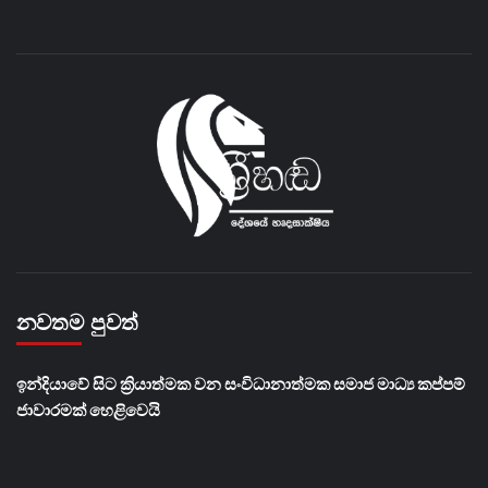
නවතම පුවත්
​ඉන්දියාවේ සිට ක්‍රියාත්මක වන සංවිධානාත්මක සමාජ මාධ්‍ය කප්පම්
ජාවාරමක් හෙළිවෙයි