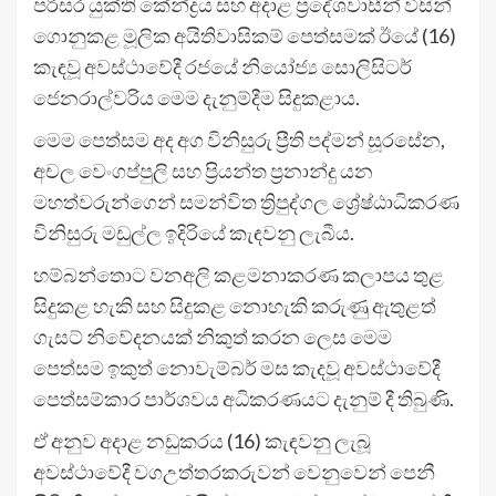
පරිසර යුක්ති කේන්ද්‍රය සහ අදාළ ප්‍රදේශවාසීන් විසින්
ගොනුකළ මූලික අයිතිවාසිකම් පෙත්සමක් ඊයේ (16)
කැඳවූ අවස්ථාවේදී රජයේ නියෝජ්‍ය සොලිසිටර්
ජෙනරාල්වරිය මෙම දැනුම්දීම සිදුකළාය.
මෙම පෙත්සම අද අග විනිසුරු ප්‍රීති පද්මන් සූරසේන,
අචල වෙංගප්පුලි සහ ප්‍රියන්ත ප්‍රනාන්දු යන
මහත්වරුන්ගෙන් සමන්විත ත්‍රිපුද්ගල ශ්‍රේෂ්ඨාධිකරණ
විනිසුරු මඩුල්ල ඉදිරියේ කැඳවනු ලැබීය.
හම්බන්තොට වනඅලි කළමනාකරණ කලාපය තුළ
සිදුකළ හැකි සහ සිදුකළ නොහැකි කරුණු ඇතුළත්
ගැසට් නිවේදනයක් නිකුත් කරන ලෙස මෙම
පෙත්සම ඉකුත් නොවැම්බර් මස කැදවූ අවස්ථාවේදී
පෙත්සම්කාර පාර්ශවය අධිකරණයට දැනුම් දී තිබුණි.
ඒ අනුව අදාළ නඩුකරය (16) කැඳවනු ලැබූ
අවස්ථාවේදී වගඋත්තරකරුවන් වෙනුවෙන් පෙනී