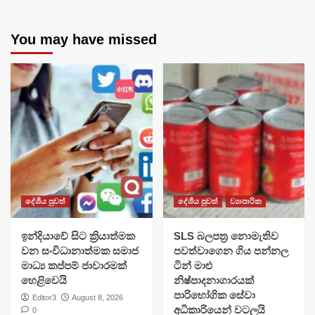
You may have missed
දේශීය පුවත්
දේශීය පුවත්
ව්‍යාපාරික
​ඉන්දියාවේ සිට ක්‍රියාත්මක
SLS බලපත්‍ර නොමැතිව
වන සංවිධානාත්මක සමාජ
පවත්වාගෙන ගිය පන්නල
මාධ්‍ය කප්පම් ජාවාරමක්
ටින් මාළු
හෙළිවෙයි
නිෂ්පාදනාගාරයක්
පාරිභෝගික සේවා
Editor3
August 8, 2026
අධිකාරියෙන් වටලයි
0