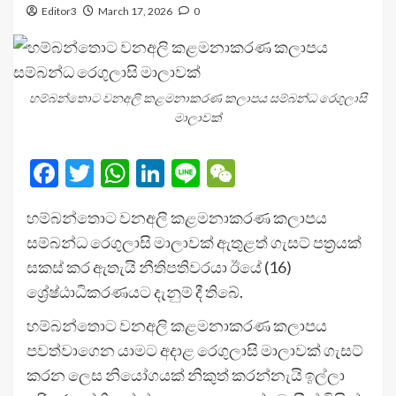
Editor3
March 17, 2026
0
හම්බන්තොට වනඅලි කළමනාකරණ කලාපය සම්බන්ධ රෙගුලාසි
මාලාවක්
Facebook
Twitter
WhatsApp
LinkedIn
Line
WeChat
හම්බන්තොට වනඅලි කළමනාකරණ කලාපය
සම්බන්ධ රෙගුලාසි මාලාවක් ඇතුළත් ගැසට් පත්‍රයක්
සකස් කර ඇතැයි නීතිපතිවරයා ඊයේ (16)
ශ්‍රේෂ්ඨාධිකරණයට දැනුම් දී තිබේ.
හම්බන්තොට වනඅලි කළමනාකරණ කලාපය
පවත්වාගෙන යාමට අදාළ රෙගුලාසි මාලාවක් ගැසට්
කරන ලෙස නියෝගයක් නිකුත් කරන්නැයි ඉල්ලා