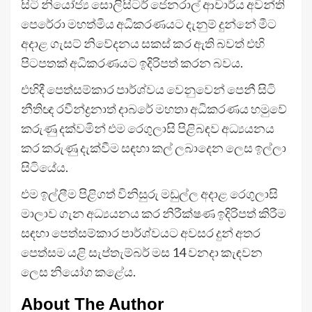
සිටි නියෝජ්‍ය සොලිසිටර් ජෙනරාල් ආචාර්ය අවන්ති
පෙරේරා මහත්මිය අධිකරණයට දැනුම් දුන්නේ මීට
අදාළ ගැසට් නිවේදනය සකස් කර ඇති බවත් එහි
පිටපතක් අධිකරණයට ඉදිරිපත් කරන බවය.
එහිදී පෙත්සම්කාර පාර්ශ්වය වෙනුවෙන් පෙනී සිටි
නීතිඥ රවීන්ද්‍රනාත් දාබරේ මහතා අධිකරණය හමුවේ
කරුණු දක්වමින් එම රෙගුලාසි පිළිබඳව අධ්‍යයනය
කර කරුණු දැක්වීම සඳහා කල් ලබාදෙන ලෙස ඉල්ලා
සිටියේය.
එම ඉල්ලීම පිළිගත් විනිසුරු මඩුල්ල අදාළ රෙගුලාසි
මාලාව ගැන අධ්‍යයනය කර නිරීක්ෂණ ඉදිරිපත් කිරීම
සඳහා පෙත්සම්කාර පාර්ශ්වයට අවසර දුන් අතර
පෙත්සම යළි සැප්තැම්බර් මස 14 වනදා කැඳවන
ලෙස නියෝග කළේය.
About The Author