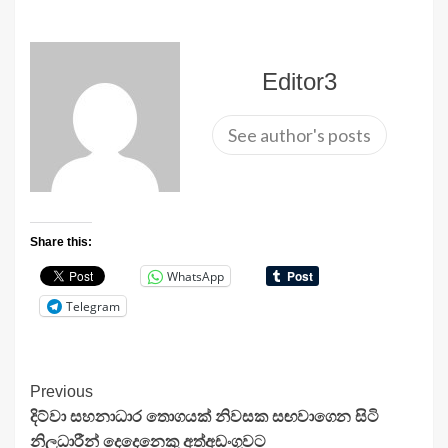
Editor3
See author's posts
Share this:
WhatsApp
Telegram
Continue
Previous
දිට්වා සහනාධාර තොගයක් නිවසක සඟවාගෙන සිටි
Reading
නිලධාරීන් දෙදෙනෙකු අත්අඩංගුවට