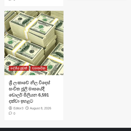
දේශීය පුවත්
ව්‍යාපාරික
ශ්‍රී ලංකාවේ නිල විදෙස්
සංචිත ජූලි මාසයේදී
ඩොලර් මිලියන 6,591
දක්වා ඉහළට
Editor3
August 8, 2026
0