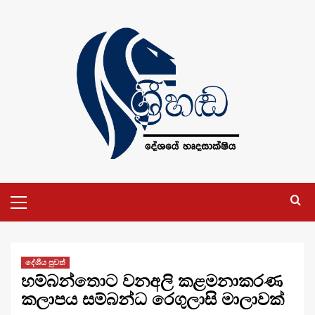
Skip
to
content
Primary
Menu
දේශීය පුවත්
හම්බන්තොට වනඅලි කළමනාකරණ
කලාපය සම්බන්ධ රෙගුලාසි මාලාවක්