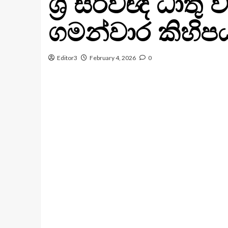
ශ්‍රී සර්වඥ ධාත
ගමන්වාර කිහිප
Editor3
February 4, 2026
0