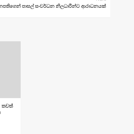
පතිගෙන් පාසල් සංවර්ධන නිලධාරීන්ට ආරාධනයක්
: තවත්
්