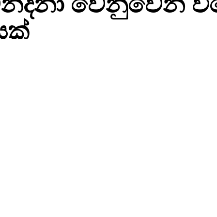
ු වන්දනා වෙනුවෙන් වි
යක්