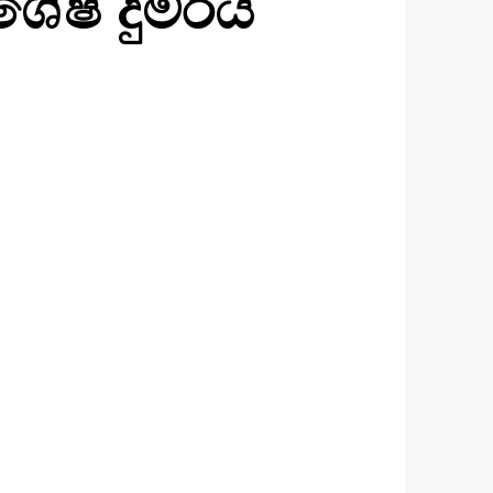
ශේෂ දුම්රිය