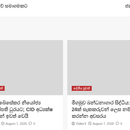
ූරුවේ සමාගමකට
ජන
ත්
දේශීය පුවත්
අබේසේකර නියෝජ්‍ය
මීගමුව බන්ධනාගාර සිද්ධිය
පති ධුරයට; CID අධ්‍යක්ෂ
24ක් සැකකරුවන් ලෙස නම
න් ඉවත් වෙයි
කරන්න අවසරය
August 7, 2026
0
Editor3
August 7, 2026
0