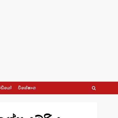
ීඩියෝ
විශේෂාංග