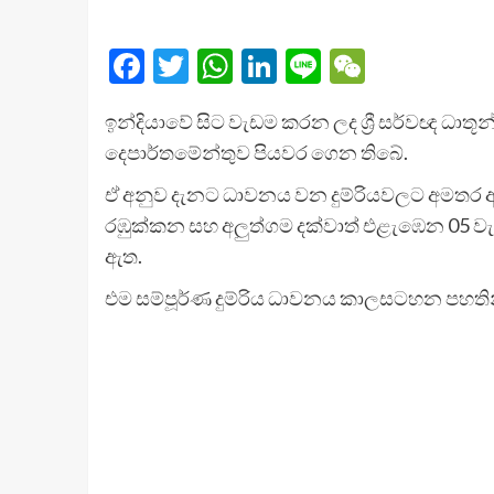
Facebook
Twitter
WhatsApp
LinkedIn
Line
WeChat
ඉන්දියාවේ සිට වැඩම කරන ලද ශ්‍රී සර්වඥ ධාත
දෙපාර්තමේන්තුව පියවර ගෙන තිබේ.
ඒ අනුව දැනට ධාවනය වන දුම්රියවලට අමතර අ
රඹුක්කන සහ අලුත්ගම දක්වාත් එළැඹෙන 05 වැනි
ඇත.
එම සම්පූර්ණ දුම්රිය ධාවනය කාලසටහන පහතින