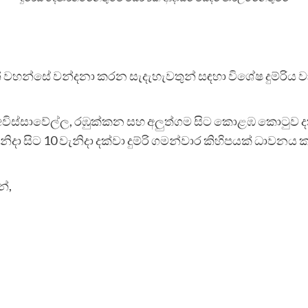
ූන් වහන්සේ වන්දනා කරන සැදැහැවතුන් සඳහා විශේෂ දුම්රිය 
විස්සාවේල්ල, රඹුක්කන සහ අලුත්ගම සිට කොළඹ කොටුව ද
දා සිට 10 වැනිදා දක්වා දුම්රි ගමන්වාර කිහිපයක් ධාවනය 
්,