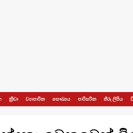
න
ක්‍රීඩා
ව්‍යාපාරික
සෞඛ්‍යය
පාරිසරික
තීරු ලිපිය
ව