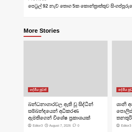
පෙට්‍රල් 92 නැව් තොග 5ක කොන්ත්‍රාත්තුව සිංගප්ප
Reading
More Stories
දේශීය පුවත්
දේශීය පුව
බන්ධනාගාරවල ඇති වූ සිද්ධීන්
ශානි 
සම්බන්ඳයෙන් අධිකරණ
පොලිස්
ඇමතිගෙන් විශේෂ ප්‍රකාශයක්
තනතුරි
Editor3
August 7, 2026
0
Editor3