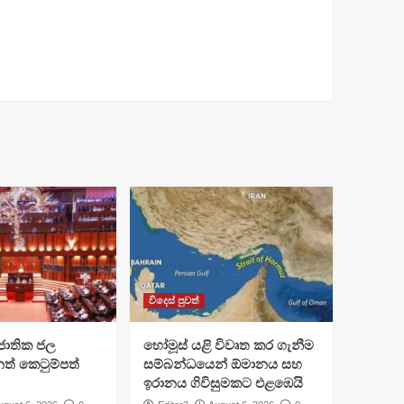
විදෙස් පුවත්
ජාතික ජල
හෝමූස් යළි විවෘත කර ගැනීම
ත් කෙටුම්පත්
සම්බන්ධයෙන් ඕමානය සහ
ඉරානය ගිවිසුමකට එළඹෙයි