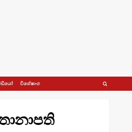
ීඩියෝ
විශේෂාංග
 තානාපති