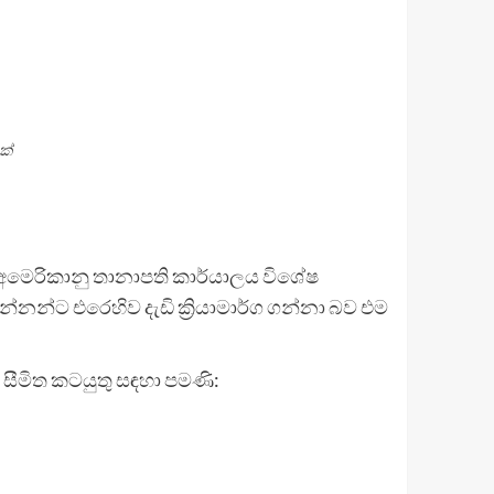
ක්
ි අමෙරිකානු තානාපති කාර්යාලය විශේෂ
නන්ට එරෙහිව දැඩි ක්‍රියාමාර්ග ගන්නා බව එම
සීමිත කටයුතු සඳහා පමණි: