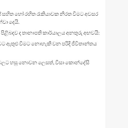
 සහිත හෝ රහිත රැකියාවක නිරත වීමට අවසර
වා දෙයි.
ග පිළිබඳව ද තානාපති කාර්යාලය අනතුරු අඟවයි:
ාවට ඇතුළු වීමට නොහැකි වන පරිදි ජීවිතාන්තය
්ධන වලට හසු නොවන ලෙසත්, වීසා කොන්දේසි