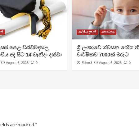
ත්
දේශීය පුවත්
සෞඛ්‍යය
සස් පෙළ විශ්වවිද්‍යාල
ශ්‍රී ලංකාවේ ශ්වසන රෝග න
ංචිය අද සිට 14 වැනිදා දක්වා
වාර්ෂිකව 7000ක් මරුට
August 6, 2026
0
Editor3
August 6, 2026
0
ields are marked
*