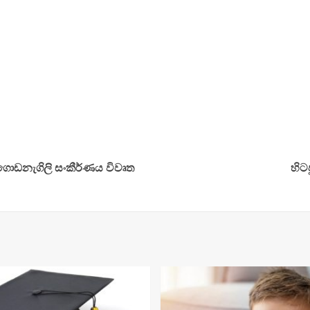
ඨ ගොඩනැගිලි සංකීර්ණය විවෘත
හිට