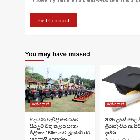
You may have missed
දේශීය පුවත්
දේශීය පුවත්
හලාවත වැවිලි සමාගමේ
​2025 උසස් පෙළ වි
සියලුම වතු කලාප සඳහා
ලියාපදිංචිය අද සි
මිලියන 150ක නව ට්‍රැක්ටර් රථ
දක්වා
සහ කෘෂි උපකරණ