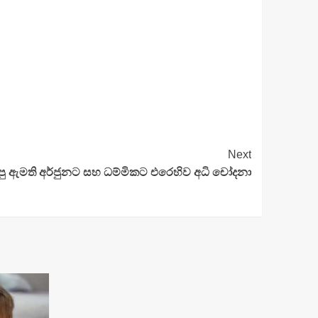
Next
පු ඇමති අර්ජුනට සහ ධම්මිකට එරෙහිව අධි චෝදනා