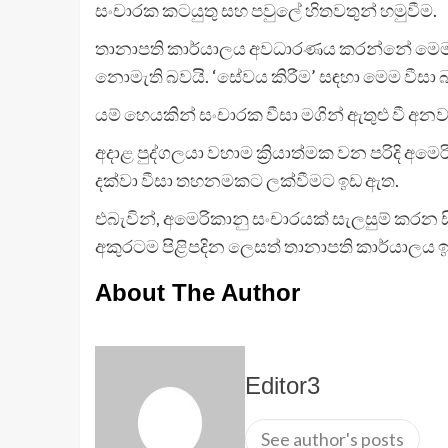
සංචාරක කටයුතු සහ පවුලේ හිතවතුන් හමුවීම.
තානාපති කාර්යාලය අවධාරණය කරන්නේ මෙම ව
නොමැති බවයි. ‘සේවය කිරීම’ සඳහා මෙම වීසා බ
යම් හෙයකින් සංචාරක වීසා මගින් ඇතුළු වී අනව
අදාළ පුද්ගලයා වහාම ක්‍රියාත්මක වන පරිදි අ
දක්වා වීසා තහනමකට ලක්වීමට ඉඩ ඇත.
එබැවින්, අමෙරිකානු සංචාරයක් සැලසුම් කරන ස
අකුරටම පිළිපදින ලෙසත් තානාපති කාර්යාලය ඉල
About The Author
Editor3
See author's posts