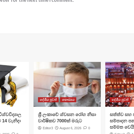
දේශීය පුවත්
සෞඛ්‍යය
දේශීය පුවත්
ශ්වවිද්‍යාල
ශ්‍රී ලංකාවේ ශ්වසන රෝග නිසා
සත්ත්ව සහ 
ට 14 වැනිදා
වාර්ෂිකව 7000ක් මරුට
සම්පාදන පන
සම්මත වෙයි
Editor3
August 6, 2026
0