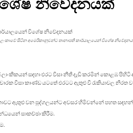
විශේෂ නිවේදනයක්
්‍රී ලංකාවේ සිටින අමෙරිකානුවන්ට තානාපති කාර්යාලයෙන් විශේෂ නිවේදනය
 ලාංකිකයන් සඳහා එරට වීසා නීති දැඩි කරමින් කොළඹ පිහිට
ාරක වීසා කාණ්ඩ යටතේ එරටට ඇතුළු වී රැකියාවල නිරත වන්
ිකාවට ඇතුළු වන පුද්ගලයන්ට අවසර හිමිවන්නේ පහත සඳහන් 
බන්ධයෙන් සාකච්ඡා කිරීම.
ම.