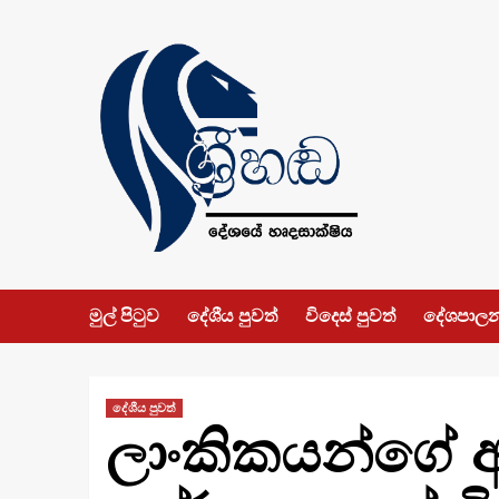
Skip
to
content
මුල් පිටුව
දේශීය පුවත්
විදෙස් පුවත්
දේශපාල
දේශීය පුවත්
ලාංකිකයන්ගේ අ