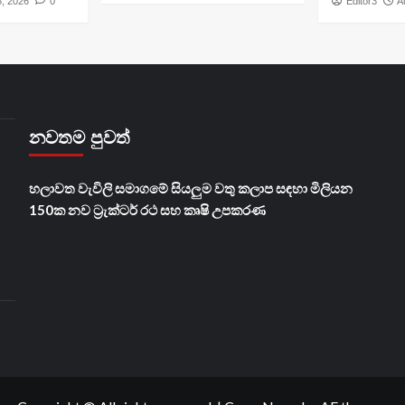
6, 2026
0
Editor3
A
නවතම පුවත්
හලාවත වැවිලි සමාගමේ සියලුම වතු කලාප සඳහා මිලියන
150ක නව ට්‍රැක්ටර් රථ සහ කෘෂි උපකරණ