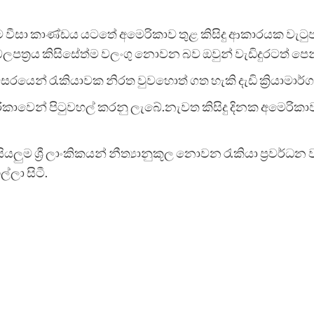
ීසා කාණ්ඩය යටතේ අමෙරිකාව තුළ කිසිදු ආකාරයක වැටුප්
ලපත්‍රය කිසිසේත්ම වලංගු නොවන බව ඔවුන් වැඩිදුරටත් පෙන්
සරයෙන් රැකියාවක නිරත වුවහොත් ගත හැකි දැඩි ක්‍රියාමාර්
මෙරිකාවෙන් පිටුවහල් කරනු ලැබේ.නැවත කිසිදු දිනක අමෙරික
ියලුම ශ්‍රී ලාංකිකයන් නීත්‍යානුකූල නොවන රැකියා ප්‍රවර
්ලා සිටී.