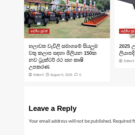
දේශීය පුවත්
දේශීය පුව
හලාවත වැවිලි සමාගමේ සියලුම
​2025 උ
වතු කලාප සඳහා මිලියන 150ක
ලියාපදි
නව ට්‍රැක්ටර් රථ සහ කෘෂි
Editor3
උපකරණ
Editor3
August 6, 2026
0
Leave a Reply
Your email address will not be published.
Required f