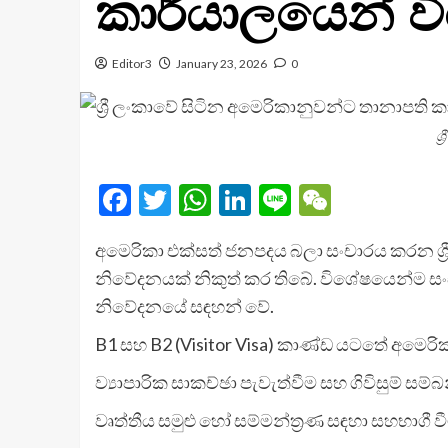
කාර්යාලයෙන් 
Editor3
January 23, 2026
0
ශ
Facebook
Twitter
WhatsApp
LinkedIn
Line
WeChat
අමෙරිකා එක්සත් ජනපදය බලා සංචාරය කරන ශ්‍රී
නිවේදනයක් නිකුත් කර තිබේ. විශේෂයෙන්ම සංච
නිවේදනයේ සඳහන් වේ.
B1 සහ B2 (Visitor Visa) කාණ්ඩ යටතේ අමෙර
ව්‍යාපාරික සාකච්ඡා පැවැත්වීම සහ ගිවිසුම් සම්
වෘත්තීය සමුළු හෝ සම්මන්ත්‍රණ සඳහා සහභාගී වී