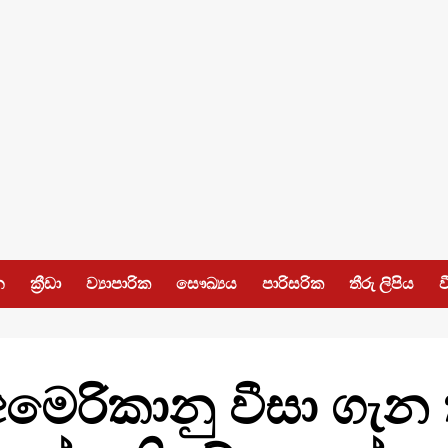
න
ක්‍රීඩා
ව්‍යාපාරික
සෞඛ්‍යය
පාරිසරික
තීරු ලිපිය
ව
මෙරිකානු වීසා ගැන