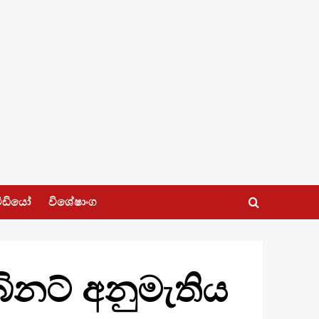
ීඩියෝ
විශේෂාංග
බිනට් අනුමැතිය