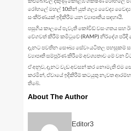
කළුබෝවිල දකුණු කොළඹ ශික්ෂණ රෝහලේ මිලේනි
රෝහලේ මහල් 10කින් යුත් ශල්‍ය වෛද්‍ය වෛද්
සංකීර්ණයක් ඉදිකිරීම යන ව්‍යාපෘතිය සඳහායි.
පසුගිය කාලයේ පැවැති කෝවිඩ් වසංගතය සහ ඊට
වේගවත් කිරීම් කමිටුවේ (RAMP) නිර්දේශ පරිදි
දැනට පවතින සෞඛ්‍ය සේවා යටිතල පහසුකම් සහ ව
ව්‍යාපෘති සම්පූර්ණ කිරීමේ අවශ්‍යතාව මේ වන
ඒ අනුව, දැනට වැඩ අවසන් කර නොමැති එම සෞඛ
කරමින්, ඒවායේ ඉදිකිරීම් කටයුතු නැවත ආරම්භ
තිබේ.
About The Author
Editor3