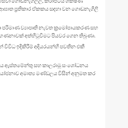
 සේවා ගොඩනැගිල්ල, කරාපිටිය ශික්ෂණ
ලේ ආඝාත ප්‍රතිකාර ඒකකය සඳහා වන ගොඩනැගිලි
ා පරිමාණ ව්‍යාපෘති නැවත ක්‍රමෝපායකරණ සහ
ෘති ගණනාවක් අත්හිටුවීමට පියවර ගෙන තිබුණා.
ිවිධ ඉදිකිරීම් අදියරයන්හි පවතින එකී
රිවැය ඇස්තමේන්තු සහ කාලරාමු සංශෝධනය
කළ යෝජනාව අමාත්‍ය මණ්ඩලය විසින් අනුමත කර