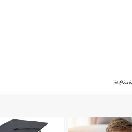
මාලිමා ම