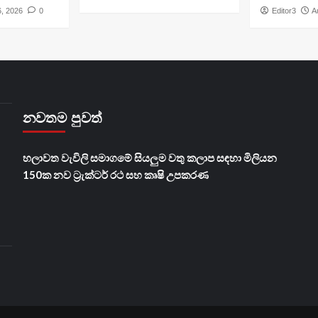
6, 2026
0
Editor3
A
නවතම පුවත්
හලාවත වැවිලි සමාගමේ සියලුම වතු කලාප සඳහා මිලියන
150ක නව ට්‍රැක්ටර් රථ සහ කෘෂි උපකරණ