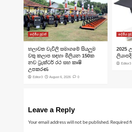
දේශීය පුවත්
දේශීය පුව
හලාවත වැවිලි සමාගමේ සියලුම
​2025 උ
වතු කලාප සඳහා මිලියන 150ක
ලියාපදි
නව ට්‍රැක්ටර් රථ සහ කෘෂි
Editor3
උපකරණ
Editor3
August 6, 2026
0
Leave a Reply
Your email address will not be published.
Required f