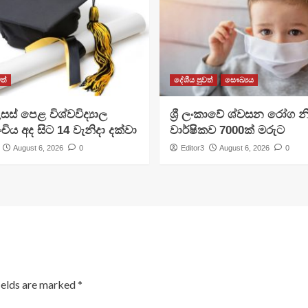
ත්
දේශීය පුවත්
සෞඛ්‍යය
සස් පෙළ විශ්වවිද්‍යාල
ශ්‍රී ලංකාවේ ශ්වසන රෝග න
ංචිය අද සිට 14 වැනිදා දක්වා
වාර්ෂිකව 7000ක් මරුට
August 6, 2026
0
Editor3
August 6, 2026
0
ields are marked
*