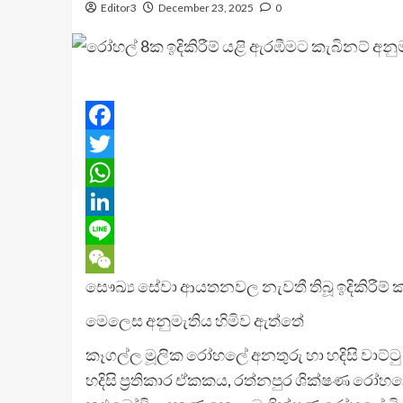
Editor3
December 23, 2025
0
Facebook
Twitter
WhatsApp
LinkedIn
Line
සෞඛ්‍ය සේවා ආයතනවල නැවතී තිබූ ඉදිකිරීම් ක
WeChat
මෙලෙස අනුමැතිය හිමිව ඇත්තේ
කෑගල්ල මූලික රෝහලේ අනතුරු හා හදිසි වාට්ටු 
හදිසි ප්‍රතිකාර ඒකකය, රත්නපුර ශික්ෂණ රෝ