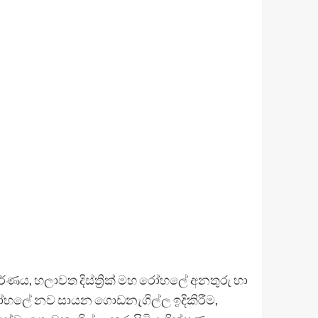
ීර්ණය, හලාවත දිස්ත්‍රික් මහ රෝහලේ අනතුරු හා
 රෝහලේ නව සායන ගොඩනැගිල්ල ඉදිකිරීම,