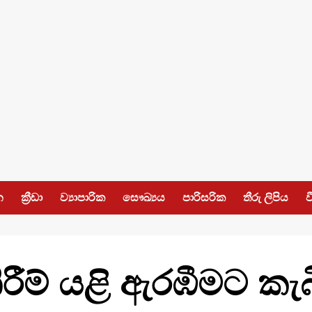
න
ක්‍රීඩා
ව්‍යාපාරික
සෞඛ්‍යය
පාරිසරික
තීරු ලිපිය
ව
රීම් යළි ඇරඹීමට කැ