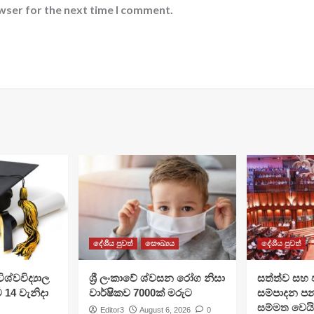
wser for the next time I comment.
දේශීය පුවත්
සෞඛ්‍යය
දේශීය පුවත්
ශ්වවිද්‍යාල
ශ්‍රී ලංකාවේ ශ්වසන රෝග නිසා
සත්ත්ව සහ 
ට 14 වැනිදා
වාර්ෂිකව 7000ක් මරුට
සම්පාදන පන
සම්මත වෙයි
Editor3
August 6, 2026
0