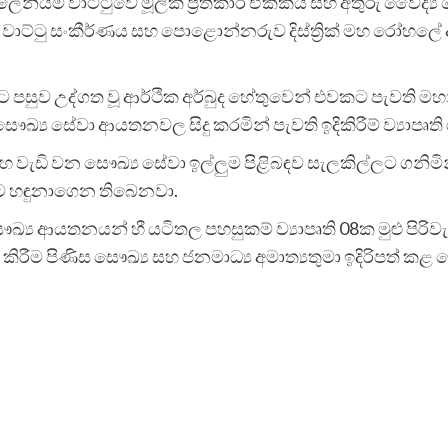
යම් වාට්ටුවේ මූලික ප්‍රතිකාර ඒකකය සහ අතුරු වෛද්‍ය
‍ය වාට්ටු සංකීර්ණය සහ පොළොන්නරුව දිස්ත්‍රික් මහ රෝහ
 පසුව උද්ගත වූ ආර්ථික අර්බුද හේතුවෙන් එවකට පැවති මහ
 සෞඛ්‍ය සේවා ආයතනවල සිදු කරමින් පැවති ඉදිකිරීම් ව්‍යාප
ැඩි වන සෞඛ්‍ය සේවා ඉල්ලුම පිළිබඳව සැලකිල්ලට ගනිමින් ව
 විට හඳුනාගෙන තිබෙනවා.
්‍ය ආයතනයන් හී යටිතල පහසුකම් ව්‍යාපෘති 08ක මුළු පි
 කිරීම පිණිස සෞඛ්‍ය සහ ජනමාධ්‍ය අමාත්‍යතුමා ඉදිරිපත් 