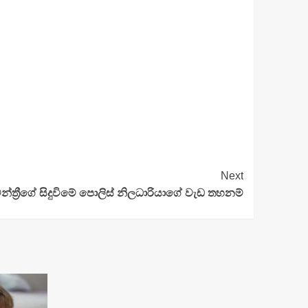
Next
න්ත්‍රීගේ සිදුවිමේ පොලිස් නිලධාරියාගේ වැඩ තහනම්