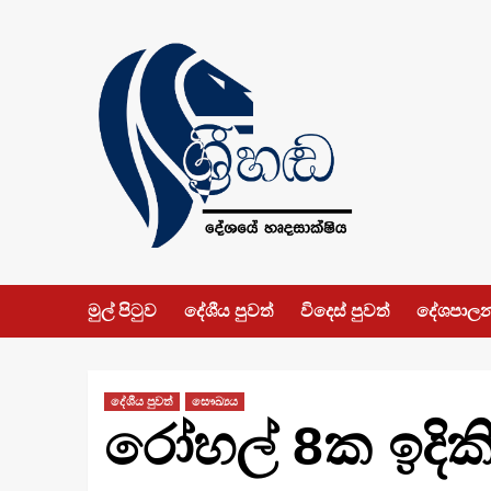
Skip
to
content
මුල් පිටුව
දේශීය පුවත්
විදෙස් පුවත්
දේශපාල
දේශීය පුවත්
සෞඛ්‍යය
රෝහල් 8ක ඉදිකි