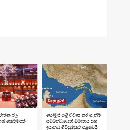
විදෙස් පුවත්
ජාතික ජල
හෝමූස් යළි විවෘත කර ගැනීම
ත් කෙටුම්පත්
සම්බන්ධයෙන් ඕමානය සහ
ඉරානය ගිවිසුමකට එළඹෙයි