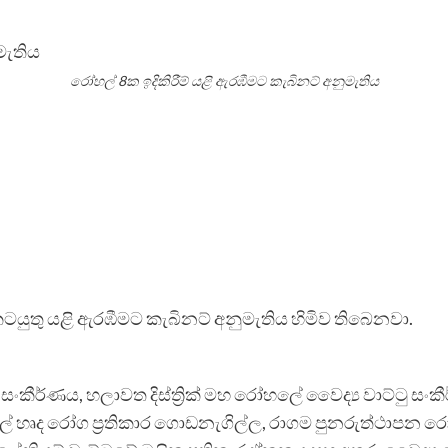
රෝහල් 8ක ඉදිකිරීම් යළි ඇරඹීමට කැබිනට් අනුමැතිය
ටයුතු යළි ඇරඹීමට කැබිනට් අනුමැතිය හිමිව තිබෙනවා.
සංකීර්ණය, හලාවත දිස්ත්‍රික් මහ රෝහලේ වෛද්‍ය වාට්ටු සංක
හලේ හෘද රෝග ප්‍රතිකාර ගොඩනැගිල්ල, රාගම පුනරුත්ථාපන