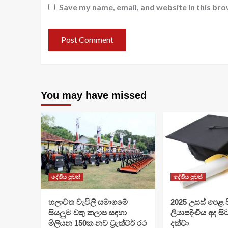
Save my name, email, and website in this bro
You may have missed
දේශීය පුවත්
දේශීය පුවත්
හලාවත වැවිලි සමාගමේ
​2025 උසස් පෙළ වි
සියලුම වතු කලාප සඳහා
ලියාපදිංචිය අද සි
මිලියන 150ක නව ට්‍රැක්ටර් රථ
දක්වා