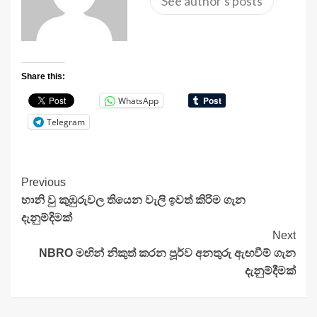
See author's posts
Share this:
WhatsApp
Telegram
Continue
Previous
හානි වු කුඹුරුවල තියෙන වැලි ඉවත් කිරිම ගැන
Reading
දැනුම්දිමක්
Next
NBRO මඟින් නිකුත් කරන පූර්ව අනතුරු ඇඟවීම් ගැන
දැනුම්දීමක්