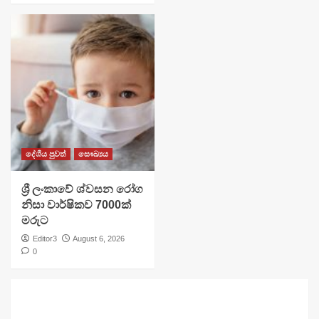
දේශීය පුවත්
සෞඛ්‍යය
ශ්‍රී ලංකාවේ ශ්වසන රෝග
නිසා වාර්ෂිකව 7000ක්
මරුට
Editor3
August 6, 2026
0