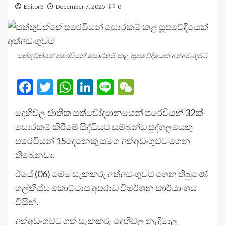
Editor3
December 7, 2025
0
සත්තුවත්තේ පරෙවියන් සොරකම් කළ සූපවේදියෙක් අත්අඩංගුවට
Facebook
Twitter
WhatsApp
LinkedIn
Line
WeChat
දෙහිවල ජාතික සත්වෝද්‍යානයෙන් පරෙවියන් 32ක්
සොරකම් කිරීමේ සිද්ධියට සම්බන්ධ පුද්ගලයෙකු
පරෙවියන් 15දෙනෙකු සමග අත්අඩංගුවට ගෙන
තිබෙනවා.
ඊයේ (06) මෙම සැකකරු අත්අඩංගුවට ගෙන තිබුණේ
ගල්කිස්ස කොට්ඨාස අපරාධ විමර්ශන කාර්යාංශය
විසින්.
අත්අඩංගුවට ගත් සැකකරු දෙහිවල නැදිමාල