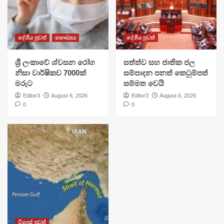
දේශීය පුවත්
සෞඛ්‍යය
දේශීය පුවත්
ශ්‍රී ලංකාවේ ශ්වසන රෝග
සත්ත්ව සහ ජාතික ජල
නිසා වාර්ෂිකව 7000ක්
සම්පාදන පනත් කෙටුම්පත්
මරුට
සම්මත වෙයි
Editor3
August 6, 2026
Editor3
August 6, 2026
0
0
විදෙස් පුවත්