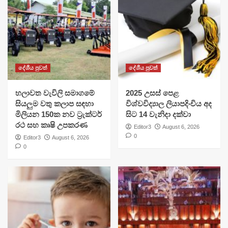
දේශීය පුවත්
දේශීය පුවත්
හලාවත වැවිලි සමාගමේ
​2025 උසස් පෙළ
සියලුම වතු කලාප සඳහා
විශ්වවිද්‍යාල ලියාපදිංචිය අද
මිලියන 150ක නව ට්‍රැක්ටර්
සිට 14 වැනිදා දක්වා
රථ සහ කෘෂි උපකරණ
Editor3
August 6, 2026
0
Editor3
August 6, 2026
0