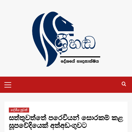
Skip
to
content
Primary
Menu
දේශීය පුවත්
සත්තුවත්තේ පරෙවියන් සොරකම් කළ
සූපවේදියෙක් අත්අඩංගුවට