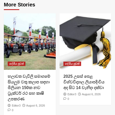
More Stories
දේශීය පුවත්
දේශීය පුවත්
හලාවත වැවිලි සමාගමේ
​2025 උසස් පෙළ
සියලුම වතු කලාප සඳහා
විශ්වවිද්‍යාල ලියාපදිංචිය
මිලියන 150ක නව
අද සිට 14 වැනිදා දක්වා
ට්‍රැක්ටර් රථ සහ කෘෂි
Editor3
August 6, 2026
උපකරණ
0
Editor3
August 6, 2026
0