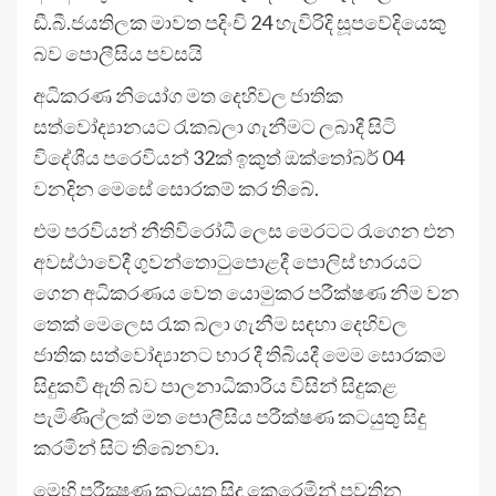
ඩී.බී.ජයතිලක මාවත පදිංචි 24 හැවිරිදි සූපවේදියෙකු
බව පොලීසිය පවසයි
අධිකරණ නියෝග මත දෙහිවල ජාතික
සත්වෝද්‍යානයට රැකබලා ගැනීමට ලබාදී සිටි
විදේශීය පරෙවියන් 32ක් ඉකුත් ඔක්තෝබර් 04
වනදින මෙසේ සොරකම් කර තිබේ.
එම පරවියන් නීතිවිරෝධී ලෙස මෙරටට රැගෙන එන
අවස්ථාවේදී ගුවන්තොටුපොළදී පොලිස් භාරයට
ගෙන අධිකරණය වෙත යොමුකර පරීක්ෂණ නිම වන
තෙක් මෙලෙස රැක බලා ගැනීම සඳහා දෙහිවල
ජාතික සත්වෝද්‍යානට භාර දී තිබියදී මෙම සොරකම
සිදුකවී ඇති බව පාලනාධිකාරිය විසින් සිදුකළ
පැමිණිල්ලක් මත පොලීසිය පරීක්ෂණ කටයුතු සිදු
කරමින් සිට තිබෙනවා.
මෙහි පරීක්‍ෂණ කටයුතු සිදු කෙරෙමින් පවතින