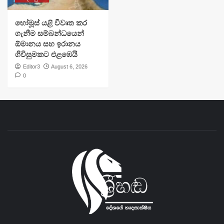
හෝමූස් යළි විවෘත කර
ගැනීම සම්බන්ධයෙන්
ඕමානය සහ ඉරානය
ගිවිසුමකට එළඹෙයි
Editor3
August 6, 2026
0