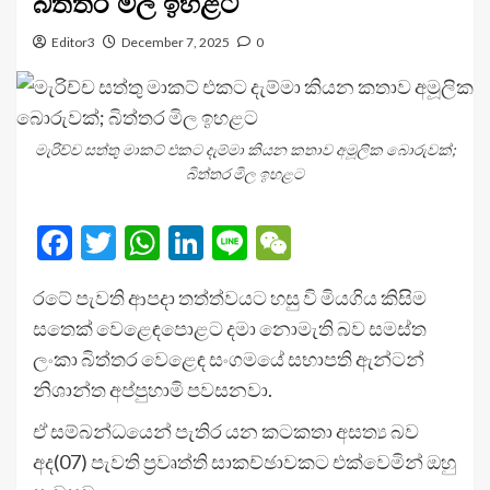
බිත්තර මිල ඉහළට
Editor3
December 7, 2025
0
මැරිච්ච සත්තු මාකට් එකට දැම්මා කියන කතාව අමූලික බොරුවක්;
බිත්තර මිල ඉහළට
Facebook
Twitter
WhatsApp
LinkedIn
Line
WeChat
රටේ පැවති ආපදා තත්ත්වයට හසු වි මියගිය කිසිම
සතෙක් වෙළෙඳපොළට දමා නොමැති බව සමස්ත
ලංකා බිත්තර වෙළෙඳ සංගමයේ සභාපති ඇන්ටන්
නිශාන්ත අප්පුහාමි පවසනවා.
ඒ සම්බන්ධයෙන් පැතිර යන කටකතා අසත්‍ය බව
අද(07) පැවති ප්‍රවෘත්ති සාකච්ඡාවකට එක්වෙමින් ඔහු