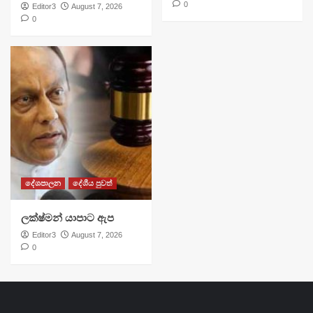
0
Editor3
August 7, 2026
0
දේශපාලන
දේශීය පුවත්
ලක්ෂ්මන් යාපාට ඇප
Editor3
August 7, 2026
0