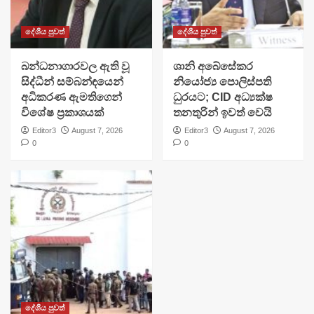
දේශීය පුවත්
දේශීය පුවත්
බන්ධනාගාරවල ඇති වූ
ශානි අබේසේකර
සිද්ධීන් සම්බන්ඳයෙන්
නියෝජ්‍ය පොලිස්පති
අධිකරණ ඇමතිගෙන්
ධුරයට; CID අධ්‍යක්ෂ
විශේෂ ප්‍රකාශයක්
තනතුරින් ඉවත් වෙයි
Editor3
August 7, 2026
Editor3
August 7, 2026
0
0
දේශීය පුවත්