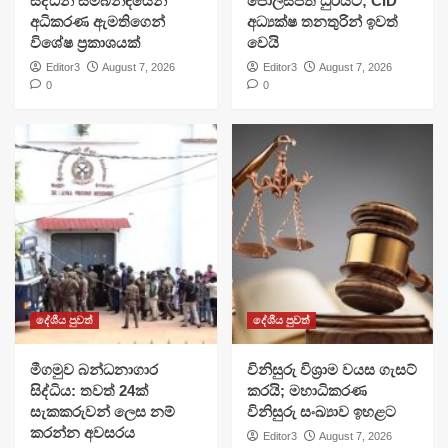
සිද්ධීන් සම්බන්ඳයෙන්
පොලිස්පති ධුරයට; CID
අධිකරණ ඇමතිගෙන්
අධ්‍යක්ෂ තනතුරින් ඉවත්
විශේෂ ප්‍රකාශයක්
වෙයි
Editor3
August 7, 2026
Editor3
August 7, 2026
0
0
දේශීය පුවත්
දේශීය පුවත්
මීගමුව බන්ධනාගාර
විනිසුරු විශ්‍රාම වයස ගැසට්
සිද්ධිය: තවත් 24ක්
කරයි; මහාධිකරණ
සැකකරුවන් ලෙස නම්
විනිසුරු සංඛ්‍යාව ඉහළට
කරන්න අවසරය
Editor3
August 7, 2026