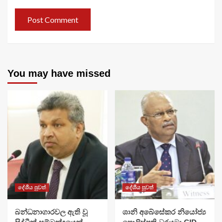
You may have missed
දේශීය පුවත්
දේශීය පුවත්
බන්ධනාගාරවල ඇති වූ
ශානි අබේසේකර නියෝජ්‍ය