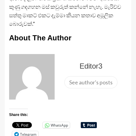
කුණු ගඳගහන මස් කවුරුත් කන්නේ නැහැ. මැරිච්ච
සත්තු මාකට් එකට දැම්මා කියන කතාව අමූලික
බොරුවක්.”
About The Author
Editor3
See author's posts
Share this:
WhatsApp
Telegram