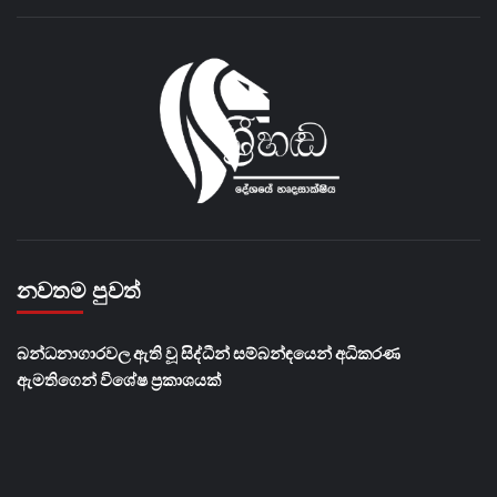
නවතම පුවත්
බන්ධනාගාරවල ඇති වූ සිද්ධීන් සම්බන්ඳයෙන් අධිකරණ
ඇමතිගෙන් විශේෂ ප්‍රකාශයක්