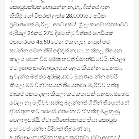
කොටුවක්වත් හොයන්න නැහැ. බිත්තර දාන
කිකිළියෝ විතරක් ලක්ෂ 28,000 කට අධික
ප්‍රමාණයක් මැරිලා. අපට දුකයි. ශ්‍රී ලංකාවේ ජනතාවට
රුපියල් 26කට 27ට දීමට තිබූ බිත්තර ගෙඩියක්
එකපාරටම 45,50 වෙන එක ගැන. නමුත් මට
කරන්න වෙන කිසි දේකුත් නැහැ. නත්තල තියෙන
කාලය වෙන විට මේක තවත් ඩිමාන්ඩ් වෙයි. කියලා
මට ඉතාම කණගාටුදායක ලෙස කියන්න වෙනවා.
දැවැන්ත බිත්තර අර්බුදයකට මුහුණපාන්න වෙයි
කියලා මට විශ්වාසයක් තියෙනවා. මැරිච්ච සත්තු
මාකට් එකට දාලා කියලා කටකතාවක් යනවා. එහෙම
වෙලා නෑ මැරිච්ච සත්තු බලන්නත් ගිහින් තියෙන්නේ
දවස් තුනකට පස්සේ. එතකොට ඒ සත්තු මළකුණු
වෙලා ඉවරයි. ඒවා පරිභෝජනයට තියා කොටුව
ළඟටවත් යන්න විදිහක් තිබුණේ නෑ
ආන්දොළනාත්මක ප්‍රකාශ කරනවා. ඒවා අසත්‍යයි.