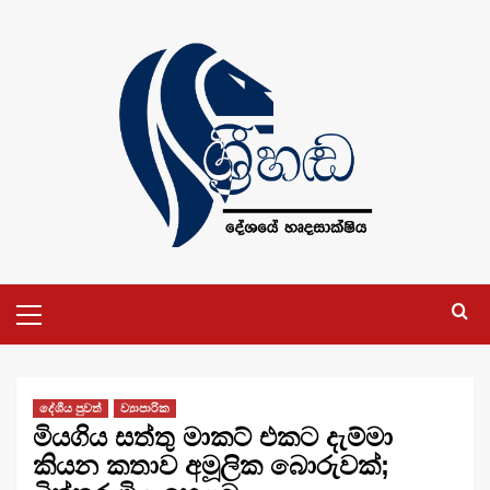
Skip
to
content
Primary
Menu
දේශීය පුවත්
ව්‍යාපාරික
මියගිය සත්තු මාකට් එකට දැම්මා
කියන කතාව අමූලික බොරුවක්;