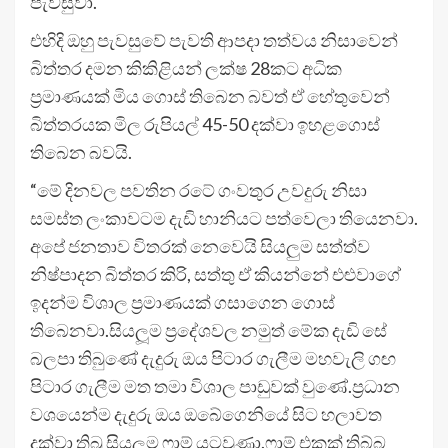
පැවසුවා.
එහිදි ඔහු පැවසුවේ පැවති ආපදා තත්වය නිසාවෙන්
බිත්තර දමන කිකිළියන් ලක්ෂ 28කට අධික
ප්‍රමාණයක් මිය ගොස් තිබෙන බවත් ඒ හේතුවෙන්
බිත්තරයක මිල රුපියල් 45-50 දක්වා ඉහළගොස්
තිබෙන බවයි.
“මේ දිනවල පවතින රටේ ගංවතුර උවදුරු නිසා
සමස්ත ලංකාවටම දැඩි හානියට පත්වෙලා තියෙනවා.
අපේ ජනතාව විතරක් නෙවෙයි සියලුම සත්ත්ව
නිෂ්පාදන බිත්තර කිරි, සත්තු ඒ කියන්නේ එළුවාගේ
ඉදන්ම විශාල ප්‍රමාණයක් ගසාගෙන ගොස්
තිබෙනවා.සියලූම ප්‍රදේශවල නමුත් මේක දැඩි සේ
බලපා තිබුණේ දැදුරු ඔය පිටාර ගැලීම මහවැලි ගඟ
පිටාර ගැලීම මත තමා විශාල පාඩුවක් වුණේ.ප්‍රධාන
වශයෙන්ම දැදුරු ඔය ඔබේගෙනියේ සිට හලාවත
දක්වා තිබු සියලුම ෆාම් යටවුණා.ෆාම් එකක් තිබ්බ