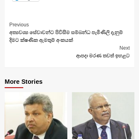
Continue
Previous
අත්‍යවශ්‍ය සේවාවන්ට පිවිසීම සම්බන්ධ පැමිණිලි දැනුම්
Reading
දිමට ක්ෂණික ඇමතුම් අංකයක්
Next
ආපදා මරණ තවත් ඉහළට
More Stories